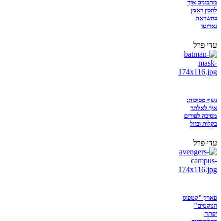
מתכונים איך
להכין ראמן
בהשראת
נארוטו
עדי פרל
נשף מסיכות:
איך לאלתר
מסיכה לפורים
בקלות ובזול
עדי פרל
פארק "קמפוס
הנוקמים"
יפתח