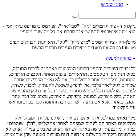
תנאי שימוש
גיקלואיד - צירוף המלים "גיק" ו"טבלואיד", הפורמט בו מודפס עיתון יומי -
הוא מגזין אינטרנטי חדש שמאגד תחתיו את כל מה שגיק ומעניין.
מרצ'ן-גיק - צירוף המלים "מרצ'נדייז" ו"גיק", היא חנות תכנית שותפים
(Affiliate) בה אנו מאגדים מוצרים מגניבים מרחבי הרשת.
בחזרה למעלה
כל זכויות היוצרים והקניין הרוחני המופיעים באתר זה לרבות התוכנה,
בסיס הנתונים, הטקסטים, התיאורים, עיצוב האתר, הקבצים הגרפיים,
התמונות, וכל חומר אחר הכלולים בו, אם לא נאמר מפורשות אחרת,
שמורים לגיקלואיד בלבד. אין להפיץ, לשכפל, להעתיק, למכור, לשדר,
לפרסם, או לעשות כל שימוש מסחרי כלשהו בכל או בחלק מתכניו של
האתר, כולל מוצרים, תמונות, גרפיקה, תיאורים, עיצוב וכל דבר אחר
המוצג באתר, אלא אם ניתנה רשות כתובה וחתומה לכך בכתב ומראש
ע''י גיקלואיד.
גילוי נאות:
כמו לכל אתר אינטרנט אחר, יש לנו עלויות תפעול. חלק
מהלינקים באתר הם לינקים שמפנים לאתרי צד שלישי, להלן "שותפים".
במידה ומתבצעת רכישה באתר השותף, אנחנו מקבלים עמלה. אנחנו לא
מפרסמים ביקורות בתשלום או חוות דעת מזויפות בטענה שהן אותנטיות.