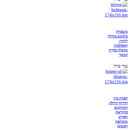
משפחת
בלמונט עתידה
לחזור:
קאסלבניה
מקבלת סדרת
המשך
עדי פרל
הפקת בית
הדרקון החלה,
השחקנים
בהקראת
תסריט
משותפת
ראשונה