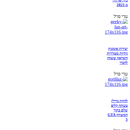
בקליפורניה
ב-2021
עדי פרל
יצירות אומנות
גיקיות מעוררות
השראה ששווה
להכיר
עדי פרל
להקת גורילז
עשתה קליפ
שלם בתוך
המשחק GTA
5