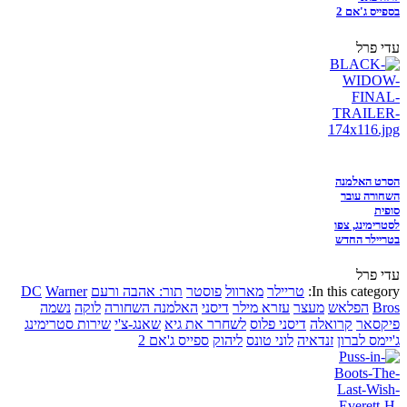
בספייס ג'אם 2
עדי פרל
הסרט האלמנה
השחורה עובר
סופית
לסטרימינג, צפו
בטריילר החדש
עדי פרל
In this category:
טריילר
מארוול
פוסטר
תור: אהבה ורעם
Warner
DC
Bros
הפלאש
מעצר
עזרא מילר
דיסני
האלמנה השחורה
לוקה
נשמה
פיקסאר
קרואלה
דיסני פלוס
לשחרר את גיא
שאנג-צ'י
שירות סטרימינג
ג'יימס לברון
זנדאיה
לוני טונס
ליהוק
ספייס ג'אם 2