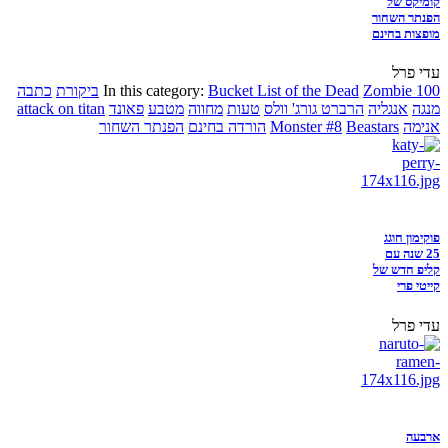
קומיקס של
הפנתר השחור
מופצות בחינם
עדי פרל
Zombie 100
Bucket List of the Dead
In this category:
ביקורת
כתבה
מנגה
אנגליה
הרברט גורג' וולס
טעות
מחווה
מטבע
פאונד
attack on titan
אנימה
Beastars
Monster #8
הורדה בחינם
הפנתר השחור
פוקימון חוגג
25 שנה עם
קליפ חדש של
קייטי פרי
עדי פרל
ארבעה