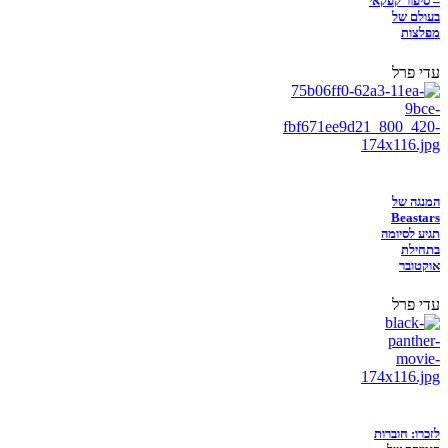
– סיפור קפקאי
בעולם של
מפלצות
עדי פרל
המנגה של
Beastars
תגיע לסיומה
בתחילת
אוקטובר
עדי פרל
לזכרו: חוברות