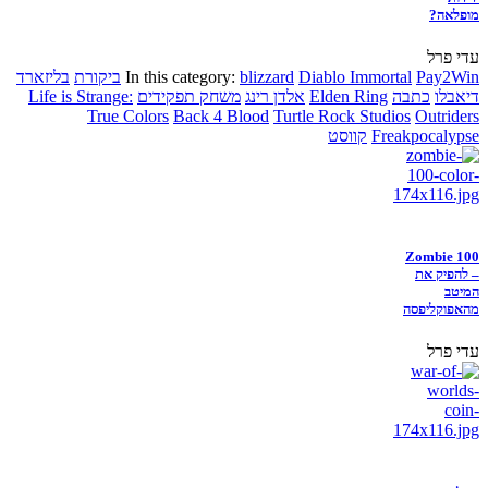
מופלאה?
עדי פרל
Pay2Win
Diablo Immortal
blizzard
In this category:
ביקורת
בליזארד
דיאבלו
כתבה
Elden Ring
אלדן רינג
משחק תפקידים
Life is Strange:
True Colors
Back 4 Blood
Turtle Rock Studios
Outriders
Freakpocalypse
קווסט
Zombie 100
– להפיק את
המיטב
מהאפוקליפסה
עדי פרל