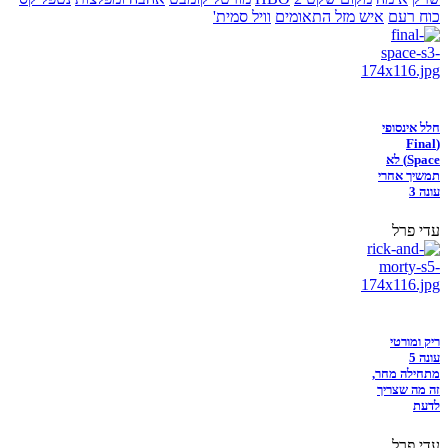
כוח רעם
איש מזל התאומים
וויל סמית'
חלל אינסופי
(Final
Space) לא
תמשיך אחרי
עונה 3
עדי פרל
ריק ומורטי
עונה 5
מתחילה מחר,
זה מה שצריך
לדעת
עדי פרל