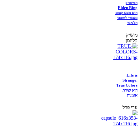
המשחק
Elden Ring
הוא מסע קסום
ואכזרי לחובבי
הז'אנר
מושיק
קלינמן
Life is
Strange:
True Colors
הוא יצירת
אומנות
עדי פרל