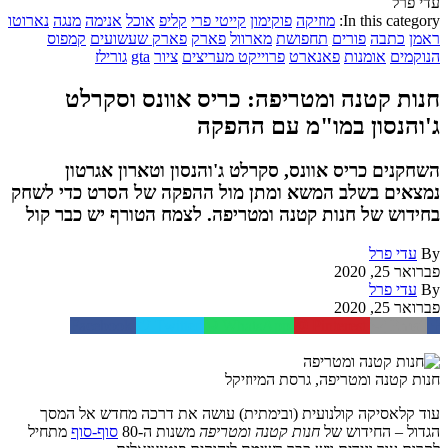
עדי פרל
In this category:
מוזיקה
פוקימון
קייטי פרי
קליפ
אוכל
אנימה
מנגה
נארוטו
ראמן
כתבה
פורים
תחפושת
מארוול
פארק
פארק שעשועים
קמפוס
הנוקמים
אומנות
פאנארט
פרוייקט מעריצים
ציור
gta
גורילז
חנות קטנה ומטריפה: כריס אוונס וסקרלט
ג'והנסון במו"מ עם ההפקה
השחקנים כריס אוונס, סקרלט ג'והנסון וטארון אגרטון
נמצאים בשלב המשא ומתן מול ההפקה של הסרט כדי לשחק
בחידוש של חנות קטנה ומטריפה. לצמח הטורף יש כבר קול
By
עדי פרל
פברואר 25, 2020
By
עדי פרל
פברואר 25, 2020
Facebook
Twitter
WhatsApp
Pinterest
Email
חנות קטנה ומטריפה, גרסת המיוזיקל
עוד קלאסיקה קולנועית (ובימתית) עושה את דרכה מחדש אל המסך
הגדול – החידוש של
חנות קטנה ומטריפה
משנות ה-80
סוף-סוף
מתחיל