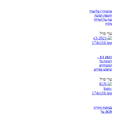
אקטיוויז'ן-בליזארד
חוטפת תביעת
ענק על הטרדה
מינית
עדי פרל
E3 2021 –
רשימת כל
המשחקים
שיופיעו באירוע
עדי פרל
בעקבות תקרית
IGN: על