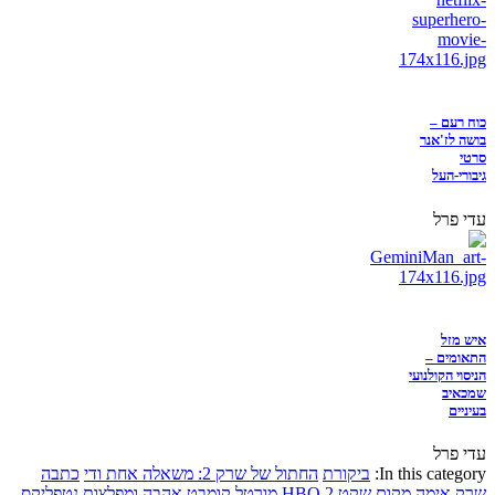
כוח רעם –
בושה לז'אנר
סרטי
גיבורי-העל
עדי פרל
איש מזל
התאומים –
הניסוי הקולנועי
שמכאיב
בעיניים
עדי פרל
In this category:
ביקורת
החתול של שרק 2: משאלה אחת ודי
כתבה
שרק
אימה
מקום שקט 2
HBO
מורטל קומבט
אהבה ומפלצות
נטפליקס