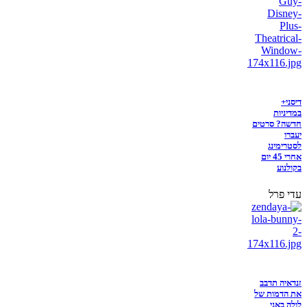
דיסני+
במדיניות
חדשה? סרטים
יעברו
לסטרימינג
אחרי 45 יום
בקולנוע
עדי פרל
זנדאיה תדבב
את הדמות של
לולה באני