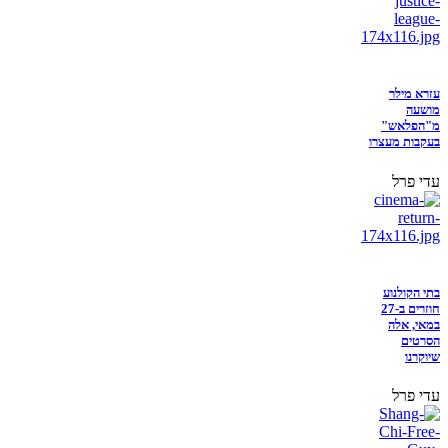
עזרא מילר
מושעה
מ"הפלאש"
בעקבות מעצרו
עדי פרל
בתי הקולנוע
חוזרים ב-27
במאי, אלה
הסרטים
שיוקרנו
עדי פרל