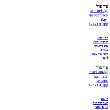
עדי פרל
יום "מגע
ראשון" הציג
את פיקארד
עונה 2,
דיסקוברי עונה
4 ועוד
עדי פרל
העונה
האחרונה של
Attack on