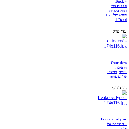
Back 4
Blood עוד
רחוק מלהיות
היורש של Left
4 Dead
עדי פרל
Outriders –
הרעיונות
טובים, הביצוע
שלהם פחות
גיל גוטקין
Freakpocalypse
– תחילתה של
ידידות