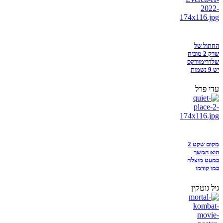
החתול של
שרק 2 מוכיח
שלדרימוורקס
יש 9 נשמות
עדי פרל
מקום שקט 2
הוא המשך
כמעט מוצלח
כמו קודמו
גיל גוטקין