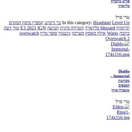
פורש מחברת
בליזארד
עדי פרל
Level Up
Headstart
In this category:
בר גיימינג
קמפיין מימון המונים
תרומות
blizzard
בליזארד
הטרדה מינית
תביעה
IGN
E3 2021
טור דעה
כתבה
Wario
אילון מאסק
מערכון
נינטנדו
סופר מריו
overwatch
Overwatch 2
Diablo
Immortal –
מסחטת
הכספים
ששברה אותי
עדי פרל