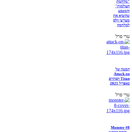
"מלחמת
העולמות"
והמטבע
שהוציא את
מעריצי וולס
למלחמה
עדי פרל
המנגה של
Attack on
Titan תסתיים
באפריל 2021
עדי פרל
Monster #8