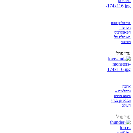
מורטל קומבט
הסרט –
הפאנסרביס
משתלט על
הסיפור
עדי פרל
אהבה
ומפלצות –
ביצוע מרגש
ומלא חן בסוף
העולם
עדי פרל