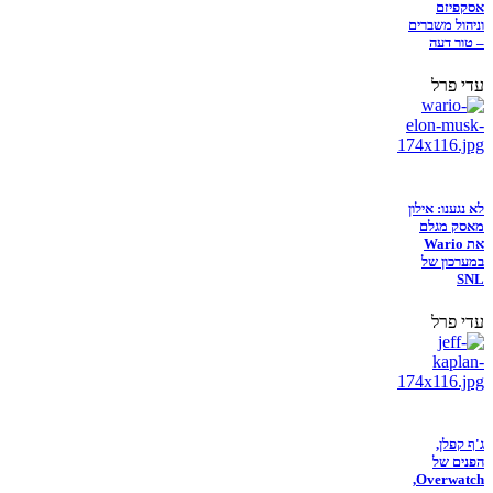
אסקפיזם
וניהול משברים
– טור דעה
עדי פרל
לא נגענו: אילון
מאסק מגלם
את Wario
במערכון של
SNL
עדי פרל
ג'ף קפלן,
הפנים של
Overwatch,