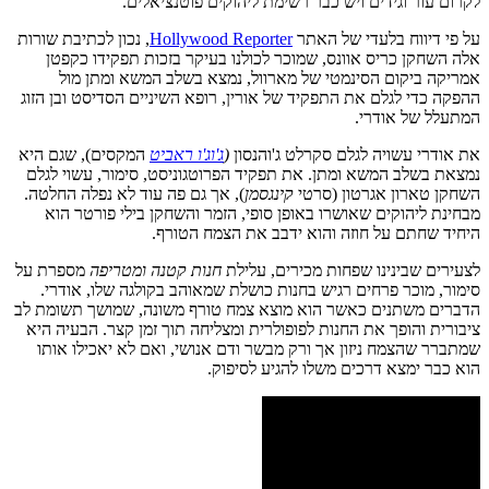
לקרום עור וגידים ויש כבר רשימת ליהוקים פוטנציאלים.
על פי דיווח בלעדי של האתר
Hollywood Reporter
, נכון לכתיבת שורות
אלה השחקן כריס אוונס, שמוכר לכולנו בעיקר בזכות תפקידו כקפטן
אמריקה ביקום הסינמטי של מארוול, נמצא בשלב המשא ומתן מול
ההפקה כדי לגלם את התפקיד של אורין, רופא השיניים הסדיסט ובן הזוג
המתעלל של אודרי.
את אודרי עשויה לגלם סקרלט ג'והנסון
(
ג'וג'ו
ראביט
המקסים), שגם היא
נמצאת בשלב המשא ומתן. את תפקיד הפרוטגוניסט, סימור, עשוי לגלם
השחקן טארון אגרטון (סרטי
קינגסמן
), אך גם פה עוד לא נפלה החלטה.
מבחינת ליהוקים שאושרו באופן סופי, הזמר והשחקן בילי פורטר הוא
היחיד שחתם על חוזה והוא ידבב את הצמח הטורף.
לצעירים שבינינו שפחות מכירים, עלילת
חנות קטנה ומטריפה
מספרת על
סימור, מוכר פרחים רגיש בחנות כושלת שמאוהב בקולגה שלו, אודרי.
הדברים משתנים כאשר הוא מוצא צמח טורף משונה, שמושך תשומת לב
ציבורית והופך את החנות לפופולרית ומצליחה תוך זמן קצר. הבעיה היא
שמתברר שהצמח ניזון אך ורק מבשר ודם אנושי, ואם לא יאכילו אותו
הוא כבר ימצא דרכים משלו להגיע לסיפוק.