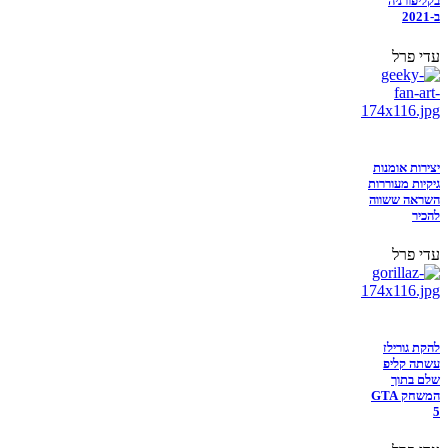
בקליפורניה
ב-2021
עדי פרל
יצירות אומנות
גיקיות מעוררות
השראה ששווה
להכיר
עדי פרל
להקת גורילז
עשתה קליפ
שלם בתוך
המשחק GTA
5