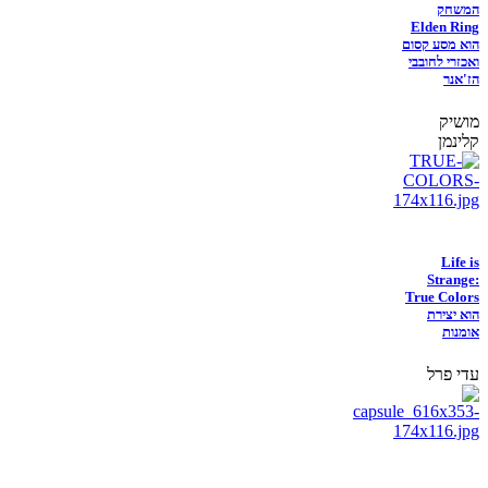
המשחק
Elden Ring
הוא מסע קסום
ואכזרי לחובבי
הז'אנר
מושיק
קלינמן
Life is
Strange:
True Colors
הוא יצירת
אומנות
עדי פרל