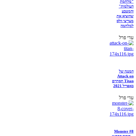
"מלחמת
העולמות"
והמטבע
שהוציא את
מעריצי וולס
למלחמה
עדי פרל
המנגה של
Attack on
Titan תסתיים
באפריל 2021
עדי פרל
Monster #8