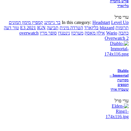
פורש מחברת
בליזארד
עדי פרל
Level Up
Headstart
In this category:
בר גיימינג
קמפיין מימון המונים
תרומות
blizzard
בליזארד
הטרדה מינית
תביעה
IGN
E3 2021
טור דעה
כתבה
Wario
אילון מאסק
מערכון
נינטנדו
סופר מריו
overwatch
Overwatch 2
Diablo
Immortal –
מסחטת
הכספים
ששברה אותי
עדי פרל