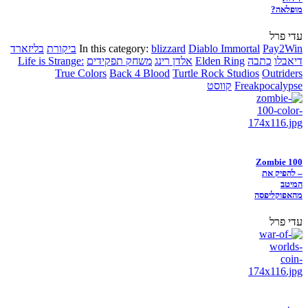
מופלאה?
עדי פרל
Pay2Win
Diablo Immortal
blizzard
In this category:
ביקורת
בליזארד
דיאבלו
כתבה
Elden Ring
אלדן רינג
משחק תפקידים
Life is Strange:
True Colors
Back 4 Blood
Turtle Rock Studios
Outriders
Freakpocalypse
קווסט
Zombie 100
– להפיק את
המיטב
מהאפוקליפסה
עדי פרל