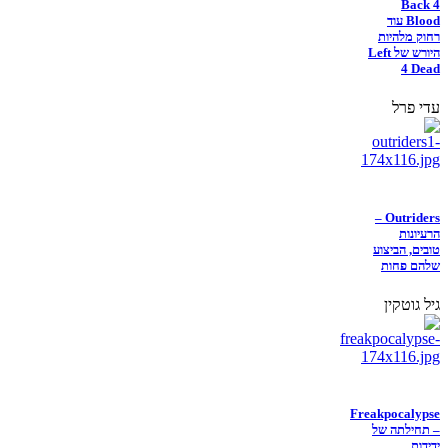
Back 4
Blood עוד
רחוק מלהיות
היורש של Left
4 Dead
עדי פרל
Outriders –
הרעיונות
טובים, הביצוע
שלהם פחות
גיל גוטקין
Freakpocalypse
– תחילתה של
ידידות