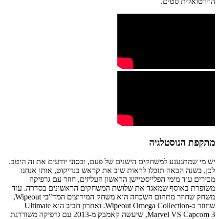
הוירטואלית סטים.
מתקפת הנוסטלגיה
יש מי שמתגעגע למשחקים הישנים של פעם, ובסוני יודעים את זה היטב.
לכן, בשנה הבאה תוכלו לראות שוב את קראש בנדיקוט, אותו אנחנו
מכירים עוד מימי הפלייסטיישן הראשון העליזים, חוזר עם גרפיקה
משופרת באוסף שמאגד את שלושת המשחקים הראשונים בסדרה. עוד
משחק שחוזר מתהום השכחה הוא משחק המירוצים המד"בי Wipeout,
שחוזר ב-Wipeout Omega Collection. ואחרון חביב הוא Ultimate
Marvel VS Capcom 3, שיעשה קאמבק מ-2013 עם גרפיקה משודרגת