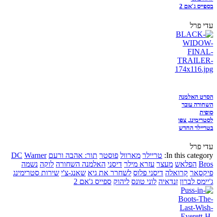
בספייס ג'אם 2
עדי פרל
הסרט האלמנה
השחורה עובר
סופית
לסטרימינג, צפו
בטריילר החדש
עדי פרל
In this category:
טריילר
מארוול
פוסטר
תור: אהבה ורעם
Warner
DC
Bros
הפלאש
מעצר
עזרא מילר
דיסני
האלמנה השחורה
לוקה
נשמה
פיקסאר
קרואלה
דיסני פלוס
לשחרר את גיא
שאנג-צ'י
שירות סטרימינג
ג'יימס לברון
זנדאיה
לוני טונס
ליהוק
ספייס ג'אם 2