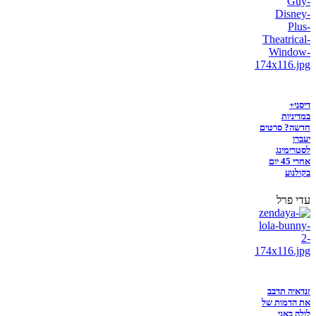
דיסני+
במדיניות
חדשה? סרטים
יעברו
לסטרימינג
אחרי 45 יום
בקולנוע
עדי פרל
זנדאיה תדבב
את הדמות של
לולה באני