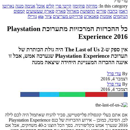
עדי פרל
In this category:
מוזיקה
פוקימון
קייטי פרי
קליפ
אוכל
אנימה
מנגה
נארוטו
ראמן
כתבה
פורים
תחפושת
מארוול
פארק
פארק שעשועים
קמפוס
הנוקמים
אומנות
פאנארט
פרוייקט מעריצים
ציור
gta
גורילז
כל ההכרזות המרכזיות מתערוכת Playstation
Experience 2016
אין ספק ש-The Last of Us 2 היה גולת הכותרת של
תערוכת Playstation Experience שנערכה אמש, אבל זו
איננה ההכרזה המעניינת היחידה שיצאה ממנה
By
עדי פרל
דצמבר 4, 2016
By
עדי פרל
דצמבר 4, 2016
Facebook
Twitter
WhatsApp
Pinterest
Email
אם אתם בעלי קונסולת פלייסטיישן, סביר להניח שאתמול היה לכם לילה
לבן. הסיבה, כמובן – אירוע ההכרזות של כנס Playstation Experience
2016 שנערך אמש בקליפורניה. בסך הכל הוצגו כ-40 משחקים, אבל אם