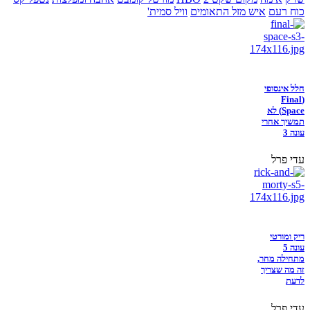
כוח רעם
איש מזל התאומים
וויל סמית'
חלל אינסופי
(Final
Space) לא
תמשיך אחרי
עונה 3
עדי פרל
ריק ומורטי
עונה 5
מתחילה מחר,
זה מה שצריך
לדעת
עדי פרל