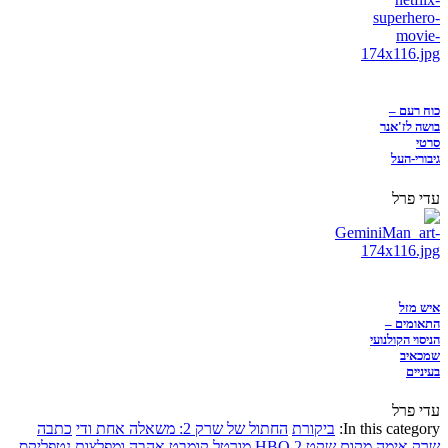
כוח רעם –
בושה לז'אנר
סרטי
גיבורי-העל
עדי פרל
איש מזל
התאומים –
הניסוי הקולנועי
שמכאיב
בעיניים
עדי פרל
In this category:
ביקורת
החתול של שרק 2: משאלה אחת ודי
כתבה
שרק
אימה
מקום שקט 2
HBO
מורטל קומבט
אהבה ומפלצות
נטפליקס