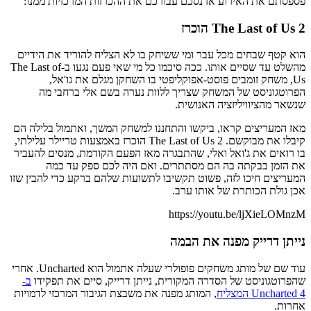
פספסתם את האירוע אז נסכם עבורכם את ההכרזות המרכזיות ממנו:
The Last of Us 2 הוכרז
הוא קטף שבחים מכל עבר ומי ששיחק בו לא הצליח להוריד את הידיים
מהשלט עד שסיים אותו. ככה סיכמו כל מי שאי פעם נגעו ב-The Last of
Us, משחק זומבים פוסט-אפוקליפטי בו השחקן מגלם את גו'אל,
הפרוטגוניסט של המשחק שצריך ללוות נערה בשם אלי ברחבי מה
שנשאר מהציוויליזציה האנושית.
מאז המעריצים קראו, ביקשו והתחננו למשחק המשך, ואתמול בלילה הם
קיבלו את מבוקשם. The Last of Us 2 הוכרז באמצעות טריילר עלילתי,
בו רואים את ג'ואל ואלי, שהתבגרה מאז הפעם הקודמת, מנסים להעביר
את הזמן בבקתה בה הם מסתתרים. ואם היה לכם ספק עד כמה
המעריצים חיכו לזה, פשוט תקשיבו לתשועות שלהם ברקע כדי להבין שזו
אכן גולת הכותרת של אותו ערב.
https://youtu.be/ljXieLOMnzM
נייתן דרייק מפנה את הבמה
עוד שם של מותג משחקים פופולרי שעלה אתמול הוא Uncharted. אחרי
שהפרוטגוניסט של הסדרה המקורית, נייתן דרייק, סיים את תפקידו
ב-
Uncharted 4 המצליח
, המותג מפנה את משבצת הגיבור המרכזי לדמויות
אחרות.