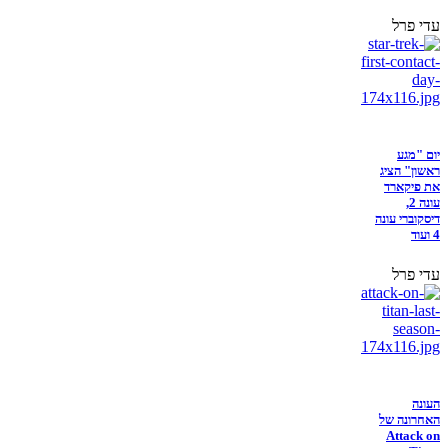
עדי פרל
יום "מגע
ראשון" הציג
את פיקארד
עונה 2,
דיסקוברי עונה
4 ועוד
עדי פרל
העונה
האחרונה של
Attack on