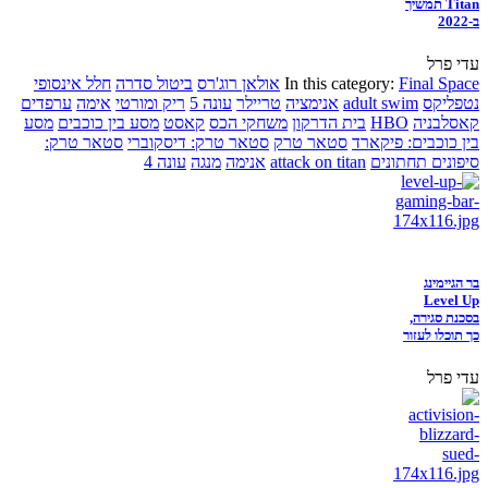
Titan תמשיך
ב-2022
עדי פרל
Final Space
In this category:
אולאן רוג'רס
ביטול סדרה
חלל אינסופי
נטפליקס
adult swim
אנימציה
טריילר
עונה 5
ריק ומורטי
אימה
ערפדים
קאסלבניה
HBO
בית הדרקון
משחקי הכס
קאסט
מסע בין כוכבים
מסע
בין כוכבים: פיקארד
סטאר טרק
סטאר טרק: דיסקוברי
סטאר טרק:
סיפונים תחתונים
attack on titan
אנימה
מנגה
עונה 4
בר הגיימינג
Level Up
בסכנת סגירה,
כך תוכלו לעזור
עדי פרל