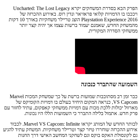
הפרק הבא בסדרת המשחקים יקרא Uncharted: The Lost Legacy
ויככבו בו הדמויות קלואי פראזיאר ונדין רוס. באירוע ההכרזה של
Playstation Experience 2016 הוצג טריילר משחקיות באורך 10 דקות
מהמשחק החדש, שאמנם יעמוד ברשות עצמו אך יהיה קצר יותר
ממשחקי הסדרה המקורית.
השמועה שהתברר כנכונה
כבר זמן רב מסתובבות שמועות ברשת על כך שמשחק המכות Marvel
VS Capcom, כנראה המקום היחיד בעולם בו דמויות הקומיקס של
מארוול יכולות ללכת מכות עם דמויות ממשחקי קאפקום, עתיד לחזור עם
פרק חדש. אתמול בלילה התברר כי השמועות הללו היו נכונות.
לכותר החדש של המותג יקראו Marvel VS Capcom: Infinite. לכבוד
אירוע ההכרזה שוחררו טיזר קצר וטריילר משחקיות. המשחק עתיד להגיע
גם לקונסולת האקס בוקס וגם לשחקני המחשב האישי דרך החנות