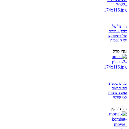
החתול של
שרק 2 מוכיח
שלדרימוורקס
יש 9 נשמות
עדי פרל
מקום שקט 2
הוא המשך
כמעט מוצלח
כמו קודמו
גיל גוטקין