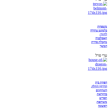
משפחת
בלמונט עתידה
לחזור:
קאסלבניה
מקבלת סדרת
המשך
עדי פרל
הפקת בית
הדרקון החלה,
השחקנים
בהקראת
תסריט
משותפת
ראשונה