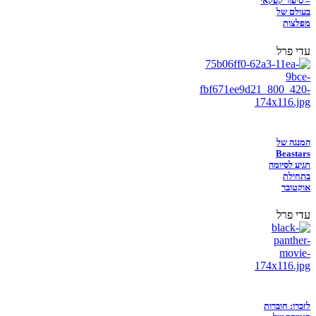
– סיפור קפקאי
בעולם של
מפלצות
עדי פרל
המנגה של
Beastars
תגיע לסיומה
בתחילת
אוקטובר
עדי פרל
לזכרו: חוברות