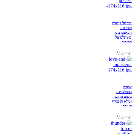
מורטל קומבט
הסרט –
הפאנסרביס
משתלט על
הסיפור
עדי פרל
אהבה
ומפלצות –
ביצוע מרגש
ומלא חן בסוף
העולם
עדי פרל