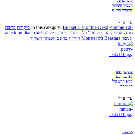
קומיקס של
הפנתר השחור
מופצות בחינם
עדי פרל
Zombie 100
Bucket List of the Dead
In this category:
ביקורת
כתבה
מנגה
אנגליה
הרברט גורג' וולס
טעות
מחווה
מטבע
פאונד
attack on titan
אנימה
Beastars
Monster #8
הורדה בחינם
הפנתר השחור
פוקימון חוגג
25 שנה עם
קליפ חדש של
קייטי פרי
עדי פרל
ארבעה