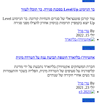
משחקים
בר הגיימינג Level Up בסכנת סגירה, כך תוכלו לעזור
עוד קורבן פוטנציאלי של סגרים והנחיות קורונה: בר הגיימינג Level
Up יוצא בקמפיין תרומות בניסיון אחרון להצילו מפני סגירה
By
עדי פרל
יולי 15, 2022
משחקים
אקטיוויז'ן-בליזארד חוטפת תביעת ענק על הטרדה מינית
חברת המשחקים אקטיוויז'ן-בליזארד נתבעת על ידי מדינת
קליפורניה על סעיפים של הטרדה מינית, הפלייה בשכר והתעמרות
נגד נשים אחרי חקירה של שנתיים
By
עדי פרל
יולי 23, 2021
משחקים