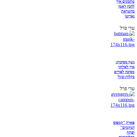
מתכונים איך
להכין ראמן
בהשראת
נארוטו
עדי פרל
נשף מסיכות:
איך לאלתר
מסיכה לפורים
בקלות ובזול
עדי פרל
פארק "קמפוס
הנוקמים"
יפתח