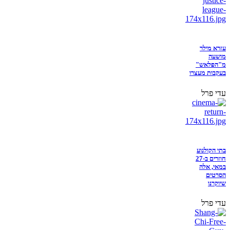
עזרא מילר
מושעה
מ"הפלאש"
בעקבות מעצרו
עדי פרל
בתי הקולנוע
חוזרים ב-27
במאי, אלה
הסרטים
שיוקרנו
עדי פרל