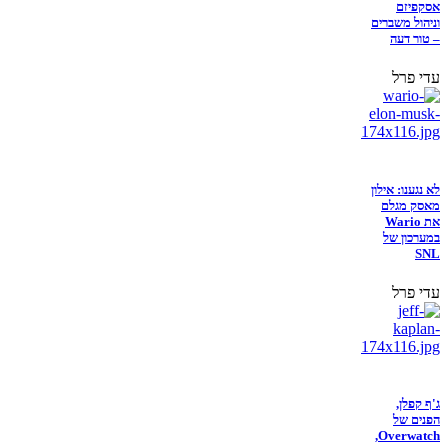
אסקפיזם
וניהול משברים
– טור דעה
עדי פרל
לא נגענו: אילון
מאסק מגלם
את Wario
במערכון של
SNL
עדי פרל
ג'ף קפלן,
הפנים של
Overwatch,