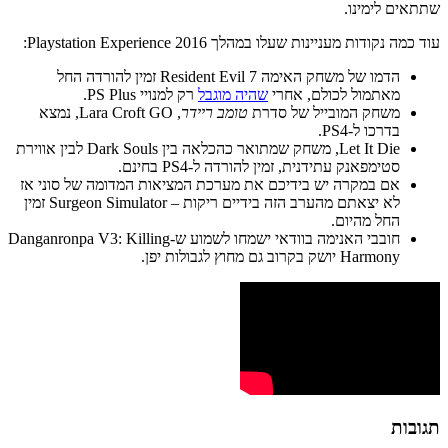
שתתאים לימינו.
עוד כמה נקודות מעניינות שעלו במהלך Playstation Experience 2016:
הדמו של משחק האימה Resident Evil 7 זמין להורדה החל
מאתמול לכולם, אחרי
שהיה מוגבל
רק למנויי PS Plus.
משחק המובייל של סדרת
טומב ריידר
, Lara Croft GO, נמצא
בדרכו ל-PS4.
Let It Die, משחק שמתואר כהכלאה בין Dark Souls לבין אווירת
סטימפאנק עתידנית, זמין להורדה ל-PS4 בחינם.
אם במקרה יש בידיכם את מערכת המציאות המדומה של סוני אז
לא יצאתם מהערב הזה בידיים ריקות – Surgeon Simulator זמין
החל מהיום.
חובבי האנימה בוודאי ישמחו לשמוע ש-Danganronpa V3: Killing
Harmony יושק בקרוב גם מחוץ לגבולות יפן.
תגובות