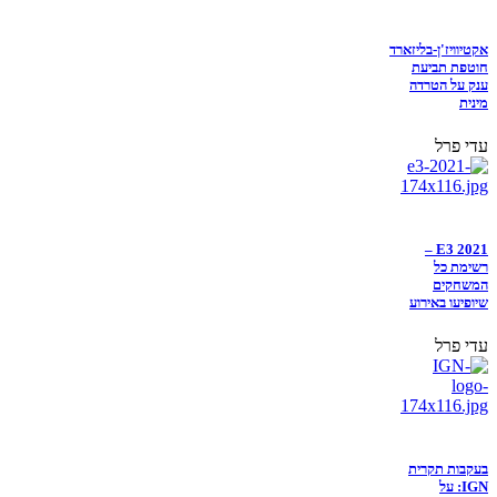
אקטיוויז'ן-בליזארד
חוטפת תביעת
ענק על הטרדה
מינית
עדי פרל
E3 2021 –
רשימת כל
המשחקים
שיופיעו באירוע
עדי פרל
בעקבות תקרית
IGN: על