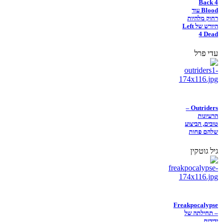
Back 4
Blood עוד
רחוק מלהיות
היורש של Left
4 Dead
עדי פרל
Outriders –
הרעיונות
טובים, הביצוע
שלהם פחות
גיל גוטקין
Freakpocalypse
– תחילתה של
ידידות