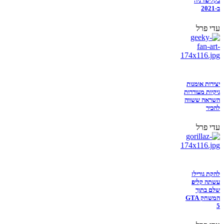
בקליפורניה
ב-2021
עדי פרל
יצירות אומנות
גיקיות מעוררות
השראה ששווה
להכיר
עדי פרל
להקת גורילז
עשתה קליפ
שלם בתוך
המשחק GTA
5