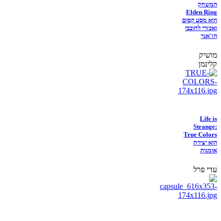
המשחק
Elden Ring
הוא מסע קסום
ואכזרי לחובבי
הז'אנר
מושיק
קלינמן
Life is
Strange:
True Colors
הוא יצירת
אומנות
עדי פרל