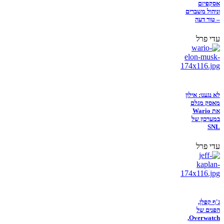
אסקפיזם
וניהול משברים
– טור דעה
עדי פרל
לא נגענו: אילון
מאסק מגלם
את Wario
במערכון של
SNL
עדי פרל
ג'ף קפלן,
הפנים של
Overwatch,