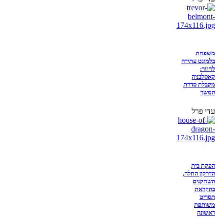
משפחת
בלמונט עתידה
לחזור:
קאסלבניה
מקבלת סדרת
המשך
עדי פרל
הפקת בית
הדרקון החלה,
השחקנים
בהקראת
תסריט
משותפת
ראשונה