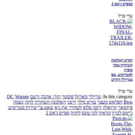
בספייס ג'אם 2
עדי פרל
הסרט האלמנה
השחורה עובר
סופית
לסטרימינג, צפו
בטריילר החדש
עדי פרל
In this category:
טריילר
מארוול
פוסטר
תור: אהבה ורעם
Warner
DC
Bros
הפלאש
מעצר
עזרא מילר
דיסני
האלמנה השחורה
לוקה
נשמה
פיקסאר
קרואלה
דיסני פלוס
לשחרר את גיא
שאנג-צ'י
שירות סטרימינג
ג'יימס לברון
זנדאיה
לוני טונס
ליהוק
ספייס ג'אם 2