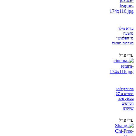
עזרא מילר
מושעה
מ"הפלאש"
בעקבות מעצרו
עדי פרל
בתי הקולנוע
חוזרים ב-27
במאי, אלה
הסרטים
שיוקרנו
עדי פרל