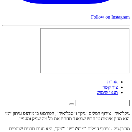
Follow on Instagram
אודות
צור קשר
תנאי שימוש
גיקלואיד - צירוף המלים "גיק" ו"טבלואיד", הפורמט בו מודפס עיתון יומי -
הוא מגזין אינטרנטי חדש שמאגד תחתיו את כל מה שגיק ומעניין.
מרצ'ן-גיק - צירוף המלים "מרצ'נדייז" ו"גיק", היא חנות תכנית שותפים