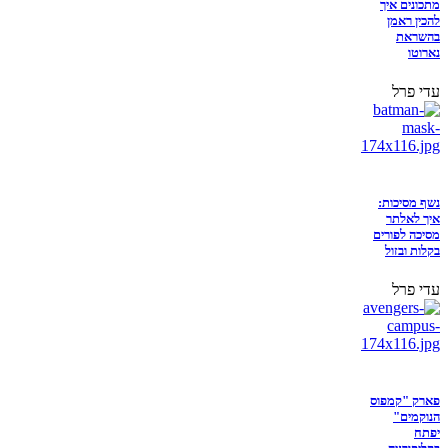
מתכונים איך
להכין ראמן
בהשראת
נארוטו
עדי פרל
נשף מסיכות:
איך לאלתר
מסיכה לפורים
בקלות ובזול
עדי פרל
פארק "קמפוס
הנוקמים"
יפתח