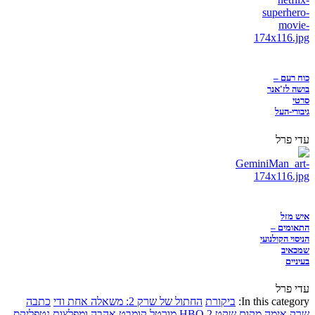
כוח רעם –
בושה לז'אנר
סרטי
גיבורי-העל
עדי פרל
איש מזל
התאומים –
הניסוי הקולנועי
שמכאיב
בעיניים
עדי פרל
In this category:
ביקורת
החתול של שרק 2: משאלה אחת ודי
כתבה
שרק
אימה
מקום שקט 2
HBO
מורטל קומבט
אהבה ומפלצות
נטפליקס