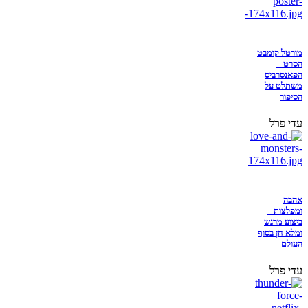
מורטל קומבט
הסרט –
הפאנסרביס
משתלט על
הסיפור
עדי פרל
אהבה
ומפלצות –
ביצוע מרגש
ומלא חן בסוף
העולם
עדי פרל