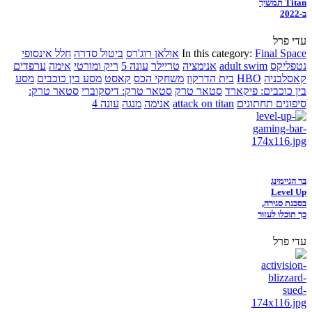
Titan תמשיך
ב-2022
עדי פרל
Final Space
In this category:
אולאן רוג'רס
ביטול סדרה
חלל אינסופי
נטפליקס
adult swim
אנימציה
טריילר
עונה 5
ריק ומורטי
אימה
ערפדים
קאסלבניה
HBO
בית הדרקון
משחקי הכס
קאסט
מסע בין כוכבים
מסע
בין כוכבים: פיקארד
סטאר טרק
סטאר טרק: דיסקוברי
סטאר טרק:
סיפונים תחתונים
attack on titan
אנימה
מנגה
עונה 4
בר הגיימינג
Level Up
בסכנת סגירה,
כך תוכלו לעזור
עדי פרל