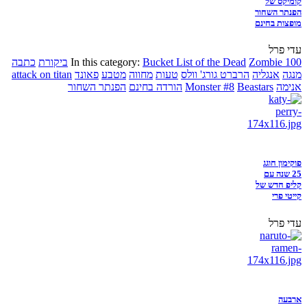
קומיקס של
הפנתר השחור
מופצות בחינם
עדי פרל
Zombie 100
Bucket List of the Dead
In this category:
ביקורת
כתבה
מנגה
אנגליה
הרברט גורג' וולס
טעות
מחווה
מטבע
פאונד
attack on titan
אנימה
Beastars
Monster #8
הורדה בחינם
הפנתר השחור
פוקימון חוגג
25 שנה עם
קליפ חדש של
קייטי פרי
עדי פרל
ארבעה