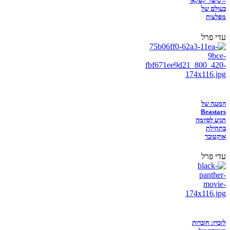
– סיפור קפקאי
בעולם של
מפלצות
עדי פרל
המנגה של
Beastars
תגיע לסיומה
בתחילת
אוקטובר
עדי פרל
לזכרו: חוברות