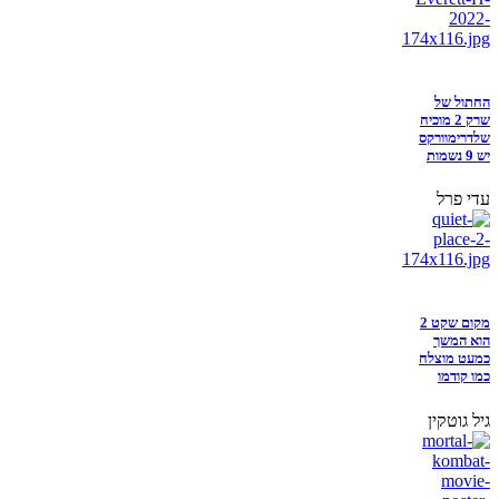
החתול של
שרק 2 מוכיח
שלדרימוורקס
יש 9 נשמות
עדי פרל
מקום שקט 2
הוא המשך
כמעט מוצלח
כמו קודמו
גיל גוטקין