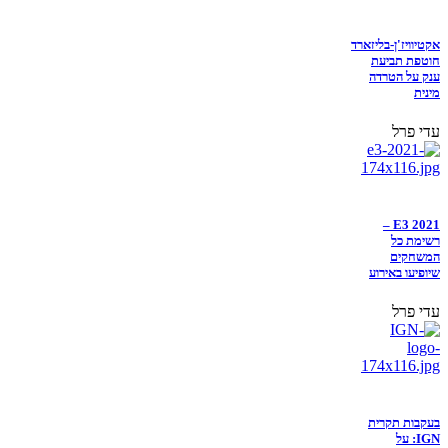
אקטיוויז'ן-בליזארד
חוטפת תביעת
ענק על הטרדה
מינית
עדי פרל
E3 2021 –
רשימת כל
המשחקים
שיופיעו באירוע
עדי פרל
בעקבות תקרית
IGN: על