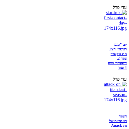
עדי פרל
יום "מגע
ראשון" הציג
את פיקארד
עונה 2,
דיסקוברי עונה
4 ועוד
עדי פרל
העונה
האחרונה של
Attack on