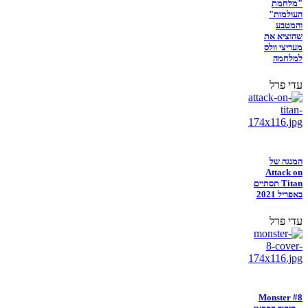
"מלחמת
העולמות"
והמטבע
שהוציא את
מעריצי וולס
למלחמה
עדי פרל
המנגה של
Attack on
Titan תסתיים
באפריל 2021
עדי פרל
Monster #8