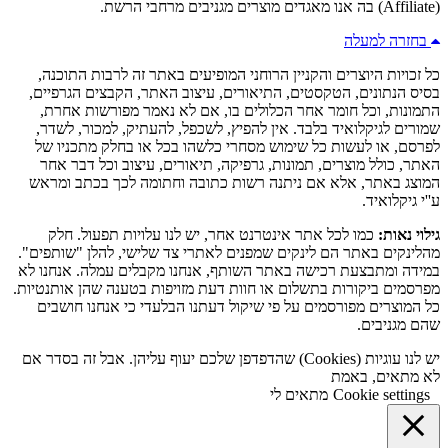
(Affiliate) בה אנו מאגדים מוצרים מגניבים מרחבי הרשת.
בחזרה למעלה
כל זכויות היוצרים והקניין הרוחני המופיעים באתר זה לרבות התוכנה,
בסיס הנתונים, הטקסטים, התיאורים, עיצוב האתר, הקבצים הגרפיים,
התמונות, וכל חומר אחר הכלולים בו, אם לא נאמר מפורשות אחרת,
שמורים לגיקלואיד בלבד. אין להפיץ, לשכפל, להעתיק, למכור, לשדר,
לפרסם, או לעשות כל שימוש מסחרי כלשהו בכל או בחלק מתכניו של
האתר, כולל מוצרים, תמונות, גרפיקה, תיאורים, עיצוב וכל דבר אחר
המוצג באתר, אלא אם ניתנה רשות כתובה וחתומה לכך בכתב ומראש
ע''י גיקלואיד.
גילוי נאות:
כמו לכל אתר אינטרנט אחר, יש לנו עלויות תפעול. חלק
מהלינקים באתר הם לינקים שמפנים לאתרי צד שלישי, להלן "שותפים".
במידה ומתבצעת רכישה באתר השותף, אנחנו מקבלים עמלה. אנחנו לא
מפרסמים ביקורות בתשלום או חוות דעת מזויפות בטענה שהן אותנטיות.
כל המוצרים מפורסמים על פי שיקול דעתנו הבלעדי כי אנחנו חושבים
שהם מגניבים.
יש לנו עוגיות (Cookies) שהדפדפן שלכם יעוף עליהן. אבל זה בסדר אם
לא מתאים, באמת
Cookie settings
מתאים לי