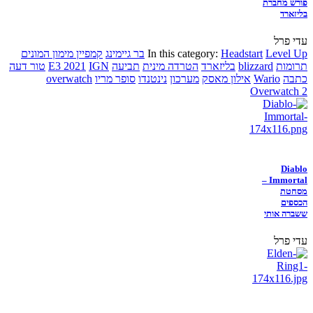
פורש מחברת
בליזארד
עדי פרל
Level Up
Headstart
In this category:
בר גיימינג
קמפיין מימון המונים
תרומות
blizzard
בליזארד
הטרדה מינית
תביעה
IGN
E3 2021
טור דעה
כתבה
Wario
אילון מאסק
מערכון
נינטנדו
סופר מריו
overwatch
Overwatch 2
Diablo
Immortal –
מסחטת
הכספים
ששברה אותי
עדי פרל