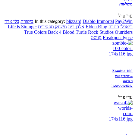
מופלאה?
עדי פרל
Pay2Win
Diablo Immortal
blizzard
In this category:
ביקורת
בליזארד
דיאבלו
כתבה
Elden Ring
אלדן רינג
משחק תפקידים
Life is Strange:
True Colors
Back 4 Blood
Turtle Rock Studios
Outriders
Freakpocalypse
קווסט
Zombie 100
– להפיק את
המיטב
מהאפוקליפסה
עדי פרל