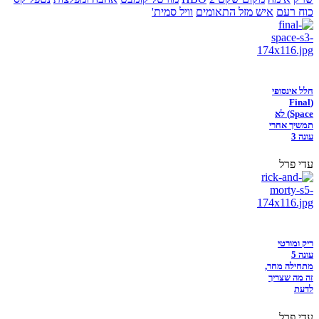
כוח רעם
איש מזל התאומים
וויל סמית'
חלל אינסופי
(Final
Space) לא
תמשיך אחרי
עונה 3
עדי פרל
ריק ומורטי
עונה 5
מתחילה מחר,
זה מה שצריך
לדעת
עדי פרל