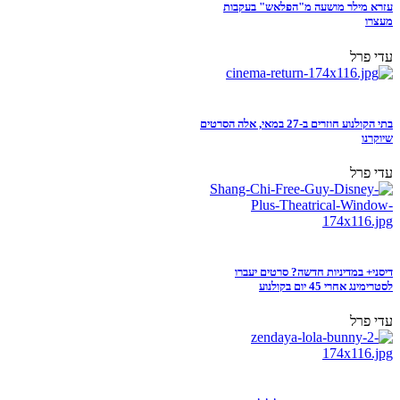
עזרא מילר מושעה מ"הפלאש" בעקבות
מעצרו
עדי פרל
בתי הקולנוע חוזרים ב-27 במאי, אלה הסרטים
שיוקרנו
עדי פרל
דיסני+ במדיניות חדשה? סרטים יעברו
לסטרימינג אחרי 45 יום בקולנוע
עדי פרל