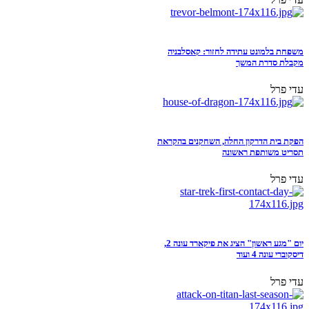
משפחת בלמונט עתידה לחזור: קאסלבניה
מקבלת סדרת המשך
עדי פרל
הפקת בית הדרקון החלה, השחקנים בהקראת
תסריט משותפת ראשונה
עדי פרל
יום "מגע ראשון" הציג את פיקארד עונה 2,
דיסקוברי עונה 4 ועוד
עדי פרל