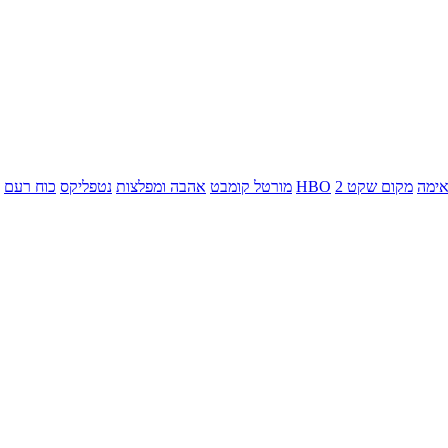
ימה
מקום שקט 2
HBO
מורטל קומבט
אהבה ומפלצות
נטפליקס
כוח רעם