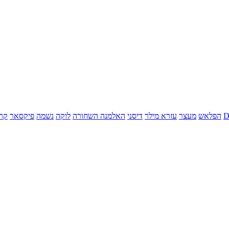
הפלאש
מעצר
עזרא מילר
דיסני
האלמנה השחורה
לוקה
נשמה
פיקסאר
קר