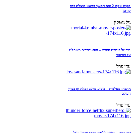
מקום שקט 2 הוא המשך כמעט מוצלח כמו
קודמו
גיל גוטקין
מורטל קומבט הסרט – הפאנסרביס משתלט
על הסיפור
עדי פרל
אהבה ומפלצות – ביצוע מרגש ומלא חן בסוף
העולם
עדי פרל
כוח רעם – בושה לז'אנר סרטי גיבורי-העל