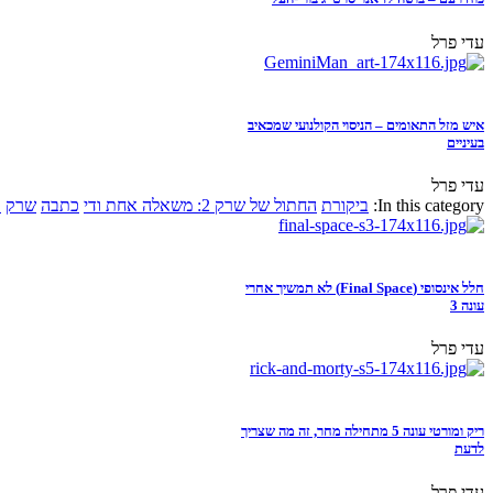
עדי פרל
איש מזל התאומים – הניסוי הקולנועי שמכאיב
בעיניים
עדי פרל
In this category:
ביקורת
החתול של שרק 2: משאלה אחת ודי
כתבה
שרק
א
חלל אינסופי (Final Space) לא תמשיך אחרי
עונה 3
עדי פרל
ריק ומורטי עונה 5 מתחילה מחר, זה מה שצריך
לדעת
עדי פרל