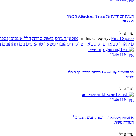
העונה האחרונה של Attack on Titan תמשיך
ב-2022
עדי פרל
Final Space
In this category:
אולאן רוג'רס
ביטול סדרה
חלל אינסופי
נטפל
פיקארד
סטאר טרק
סטאר טרק: דיסקוברי
סטאר טרק: סיפונים תחתונים
n
בר הגיימינג Level Up בסכנת סגירה, כך תוכלו
לעזור
עדי פרל
אקטיוויז'ן-בליזארד חוטפת תביעת ענק על
הטרדה מינית
עדי פרל