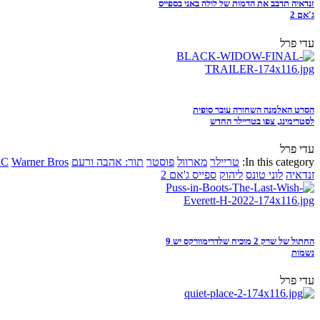
זנדאיה תדבב את הדמות של לולה באני בספייס
ג'אם 2
עדי פרל
הסרט האלמנה השחורה עובר סופית
לסטרימינג, צפו בטריילר החדש
עדי פרל
In this category:
טריילר
מארוול
פוסטר
תור: אהבה ורעם
Warner Bros
DC
זנדאיה
לוני טונס
ליהוק
ספייס ג'אם 2
החתול של שרק 2 מוכיח שלדרימוורקס יש 9
נשמות
עדי פרל