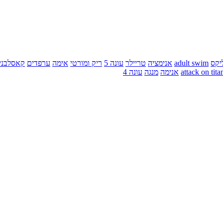
יקס
adult swim
אנימציה
טריילר
עונה 5
ריק ומורטי
אימה
ערפדים
קאסלבני
attack on tita
אנימה
מנגה
עונה 4