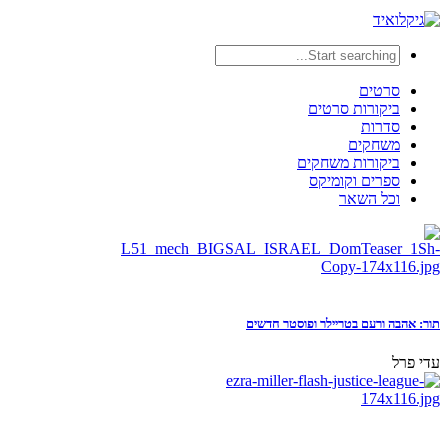
סרטים
ביקורות סרטים
סדרות
משחקים
ביקורות משחקים
ספרים וקומיקס
וכל השאר
תור: אהבה ורעם בטריילר ופוסטר חדשים
עדי פרל