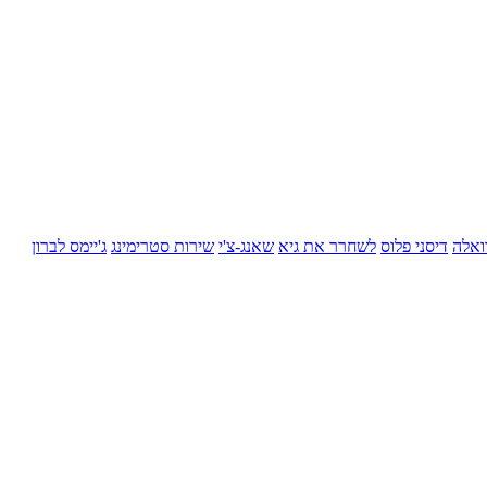
ואלה
דיסני פלוס
לשחרר את גיא
שאנג-צ'י
שירות סטרימינג
ג'יימס לברון