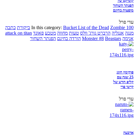
קומיקס של
הפנתר השחור
מופצות בחינם
עדי פרל
Zombie 100
Bucket List of the Dead
In this category:
ביקורת
כתבה
מנגה
אנגליה
הרברט גורג' וולס
טעות
מחווה
מטבע
פאונד
attack on titan
אנימה
Beastars
Monster #8
הורדה בחינם
הפנתר השחור
פוקימון חוגג
25 שנה עם
קליפ חדש של
קייטי פרי
עדי פרל
ארבעה