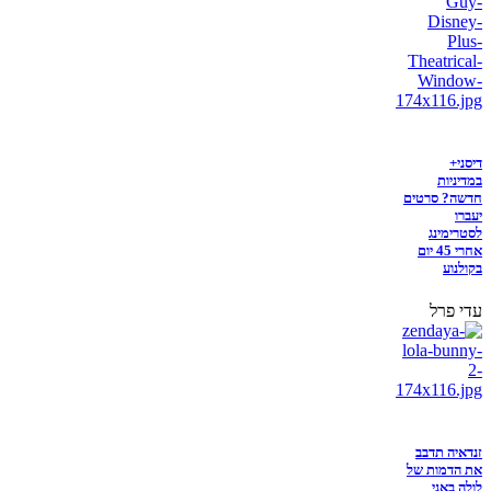
דיסני+
במדיניות
חדשה? סרטים
יעברו
לסטרימינג
אחרי 45 יום
בקולנוע
עדי פרל
זנדאיה תדבב
את הדמות של
לולה באני