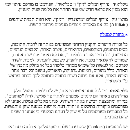
גיקלואיד - צירוף המלים "גיק" ו"טבלואיד", הפורמט בו מודפס עיתון יומי -
הוא מגזין אינטרנטי חדש שמאגד תחתיו את כל מה שגיק ומעניין.
מרצ'ן-גיק - צירוף המלים "מרצ'נדייז" ו"גיק", היא חנות תכנית שותפים
(Affiliate) בה אנו מאגדים מוצרים מגניבים מרחבי הרשת.
בחזרה למעלה
כל זכויות היוצרים והקניין הרוחני המופיעים באתר זה לרבות התוכנה,
בסיס הנתונים, הטקסטים, התיאורים, עיצוב האתר, הקבצים הגרפיים,
התמונות, וכל חומר אחר הכלולים בו, אם לא נאמר מפורשות אחרת,
שמורים לגיקלואיד בלבד. אין להפיץ, לשכפל, להעתיק, למכור, לשדר,
לפרסם, או לעשות כל שימוש מסחרי כלשהו בכל או בחלק מתכניו של
האתר, כולל מוצרים, תמונות, גרפיקה, תיאורים, עיצוב וכל דבר אחר
המוצג באתר, אלא אם ניתנה רשות כתובה וחתומה לכך בכתב ומראש
ע''י גיקלואיד.
גילוי נאות:
כמו לכל אתר אינטרנט אחר, יש לנו עלויות תפעול. חלק
מהלינקים באתר הם לינקים שמפנים לאתרי צד שלישי, להלן "שותפים".
במידה ומתבצעת רכישה באתר השותף, אנחנו מקבלים עמלה. אנחנו לא
מפרסמים ביקורות בתשלום או חוות דעת מזויפות בטענה שהן אותנטיות.
כל המוצרים מפורסמים על פי שיקול דעתנו הבלעדי כי אנחנו חושבים
שהם מגניבים.
יש לנו עוגיות (Cookies) שהדפדפן שלכם יעוף עליהן. אבל זה בסדר אם