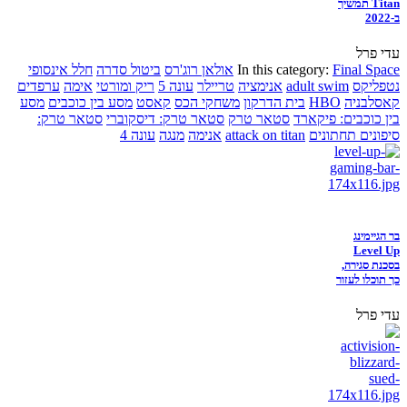
Titan תמשיך
ב-2022
עדי פרל
Final Space
In this category:
אולאן רוג'רס
ביטול סדרה
חלל אינסופי
נטפליקס
adult swim
אנימציה
טריילר
עונה 5
ריק ומורטי
אימה
ערפדים
קאסלבניה
HBO
בית הדרקון
משחקי הכס
קאסט
מסע בין כוכבים
מסע
בין כוכבים: פיקארד
סטאר טרק
סטאר טרק: דיסקוברי
סטאר טרק:
סיפונים תחתונים
attack on titan
אנימה
מנגה
עונה 4
בר הגיימינג
Level Up
בסכנת סגירה,
כך תוכלו לעזור
עדי פרל