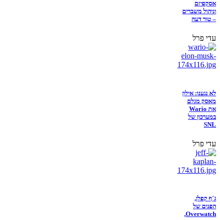
אסקפיזם
וניהול משברים
– טור דעה
עדי פרל
לא נגענו: אילון
מאסק מגלם
את Wario
במערכון של
SNL
עדי פרל
ג'ף קפלן,
הפנים של
Overwatch,