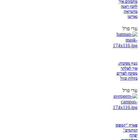
מתכונים איך
להכין ראמן
בהשראת
נארוטו
עדי פרל
נשף מסיכות:
איך לאלתר
מסיכה לפורים
בקלות ובזול
עדי פרל
פארק "קמפוס
הנוקמים"
יפתח