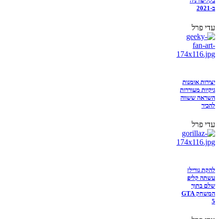
בקליפורניה
ב-2021
עדי פרל
יצירות אומנות
גיקיות מעוררות
השראה ששווה
להכיר
עדי פרל
להקת גורילז
עשתה קליפ
שלם בתוך
המשחק GTA
5