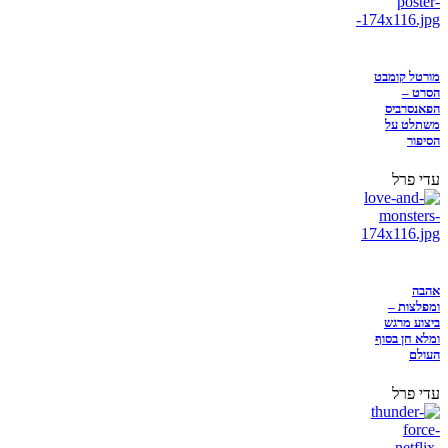
מורטל קומבט
הסרט –
הפאנסרביס
משתלט על
הסיפור
עדי פרל
אהבה
ומפלצות –
ביצוע מרגש
ומלא חן בסוף
העולם
עדי פרל