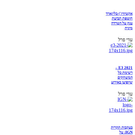
אקטיוויז'ן-בליזארד
חוטפת תביעת
ענק על הטרדה
מינית
עדי פרל
E3 2021 –
רשימת כל
המשחקים
שיופיעו באירוע
עדי פרל
בעקבות תקרית
IGN: על