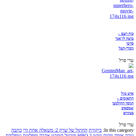
כוח רעם –
בושה לז'אנר
סרטי
גיבורי-העל
עדי פרל
איש מזל
התאומים –
הניסוי הקולנועי
שמכאיב
בעיניים
עדי פרל
In this category:
ביקורת
החתול של שרק 2: משאלה אחת ודי
כתבה
שרק
אימה
מקום שקט 2
HBO
מורטל קומבט
אהבה ומפלצות
נטפליקס