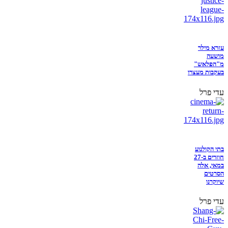
עזרא מילר
מושעה
מ"הפלאש"
בעקבות מעצרו
עדי פרל
בתי הקולנוע
חוזרים ב-27
במאי, אלה
הסרטים
שיוקרנו
עדי פרל