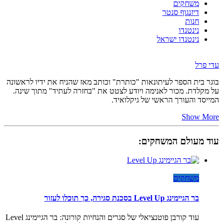
משחקים
דיזנגוף סנטר
חנות
נינטנדו
נינטנדו ישראל
עדי פרל
בוגר בית הספר לעיתונאות "כותרת" וכותב מאז שהניח את ידיו לראשונה
על מקלדת. מכור לאנימה ויודע לצטט את "בחזרה לעתיד" מתוך שינה.
המייסד והעורך הראשי של גיקלואיד.
Show More
עוד מעולם המשחקים:
משחקים
בר הגיימינג Level Up בסכנת סגירה, כך תוכלו לעזור
עוד קורבן פוטנציאלי של סגרים והנחיות קורונה: בר הגיימינג Level