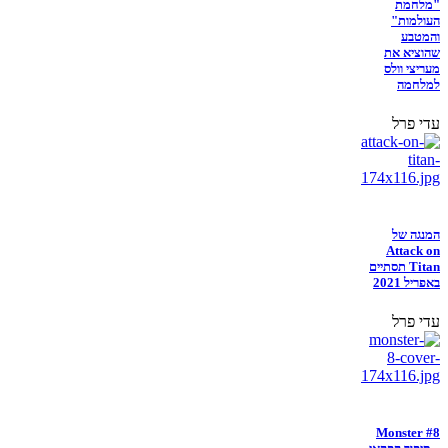
"מלחמת
העולמות"
והמטבע
שהוציא את
מעריצי וולס
למלחמה
עדי פרל
המנגה של
Attack on
Titan תסתיים
באפריל 2021
עדי פרל
Monster #8