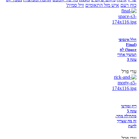
כוח רעם
איש מזל התאומים
וויל סמית'
חלל אינסופי
(Final
Space) לא
תמשיך אחרי
עונה 3
עדי פרל
ריק ומורטי
עונה 5
מתחילה מחר,
זה מה שצריך
לדעת
עדי פרל