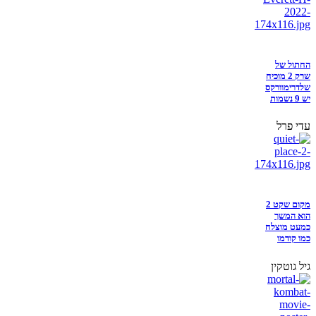
החתול של
שרק 2 מוכיח
שלדרימוורקס
יש 9 נשמות
עדי פרל
מקום שקט 2
הוא המשך
כמעט מוצלח
כמו קודמו
גיל גוטקין