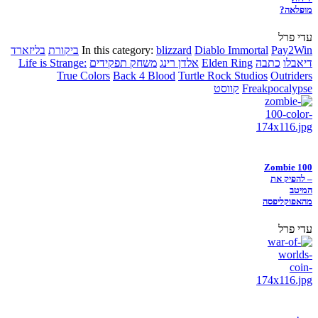
מופלאה?
עדי פרל
Pay2Win
Diablo Immortal
blizzard
In this category:
ביקורת
בליזארד
דיאבלו
כתבה
Elden Ring
אלדן רינג
משחק תפקידים
Life is Strange:
True Colors
Back 4 Blood
Turtle Rock Studios
Outriders
Freakpocalypse
קווסט
Zombie 100
– להפיק את
המיטב
מהאפוקליפסה
עדי פרל