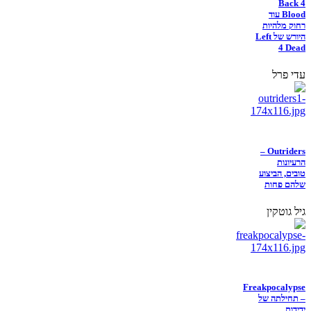
Back 4
Blood עוד
רחוק מלהיות
היורש של Left
4 Dead
עדי פרל
Outriders –
הרעיונות
טובים, הביצוע
שלהם פחות
גיל גוטקין
Freakpocalypse
– תחילתה של
ידידות