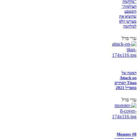
"מלחמת
העולמות"
והמטבע
שהוציא את
מעריצי וולס
למלחמה
עדי פרל
המנגה של
Attack on
Titan תסתיים
באפריל 2021
עדי פרל
Monster #8