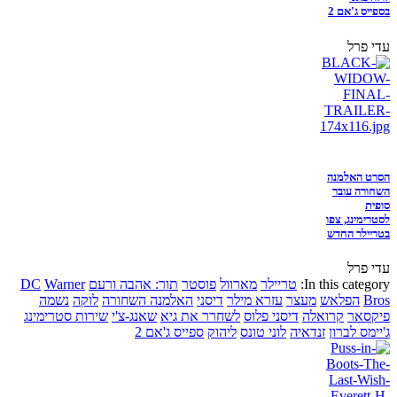
בספייס ג'אם 2
עדי פרל
הסרט האלמנה
השחורה עובר
סופית
לסטרימינג, צפו
בטריילר החדש
עדי פרל
In this category:
טריילר
מארוול
פוסטר
תור: אהבה ורעם
Warner
DC
Bros
הפלאש
מעצר
עזרא מילר
דיסני
האלמנה השחורה
לוקה
נשמה
פיקסאר
קרואלה
דיסני פלוס
לשחרר את גיא
שאנג-צ'י
שירות סטרימינג
ג'יימס לברון
זנדאיה
לוני טונס
ליהוק
ספייס ג'אם 2