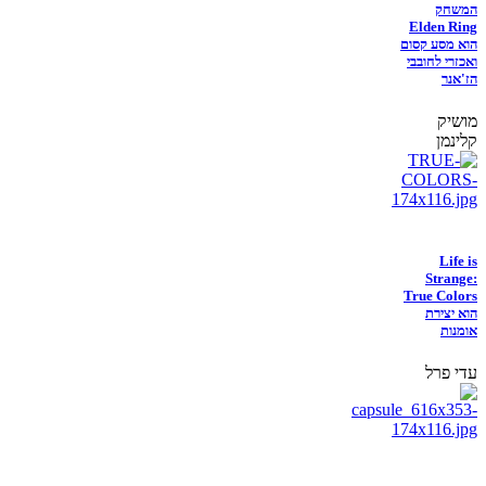
המשחק
Elden Ring
הוא מסע קסום
ואכזרי לחובבי
הז'אנר
מושיק
קלינמן
Life is
Strange:
True Colors
הוא יצירת
אומנות
עדי פרל