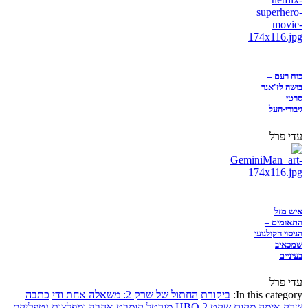
כוח רעם –
בושה לז'אנר
סרטי
גיבורי-העל
עדי פרל
איש מזל
התאומים –
הניסוי הקולנועי
שמכאיב
בעיניים
עדי פרל
In this category:
ביקורת
החתול של שרק 2: משאלה אחת ודי
כתבה
שרק
אימה
מקום שקט 2
HBO
מורטל קומבט
אהבה ומפלצות
נטפליקס