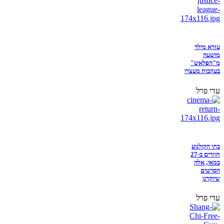
עזרא מילר
מושעה
מ"הפלאש"
בעקבות מעצרו
עדי פרל
בתי הקולנוע
חוזרים ב-27
במאי, אלה
הסרטים
שיוקרנו
עדי פרל