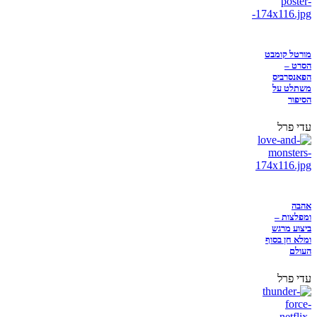
מורטל קומבט
הסרט –
הפאנסרביס
משתלט על
הסיפור
עדי פרל
אהבה
ומפלצות –
ביצוע מרגש
ומלא חן בסוף
העולם
עדי פרל