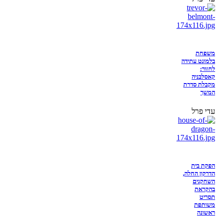
משפחת
בלמונט עתידה
לחזור:
קאסלבניה
מקבלת סדרת
המשך
עדי פרל
הפקת בית
הדרקון החלה,
השחקנים
בהקראת
תסריט
משותפת
ראשונה