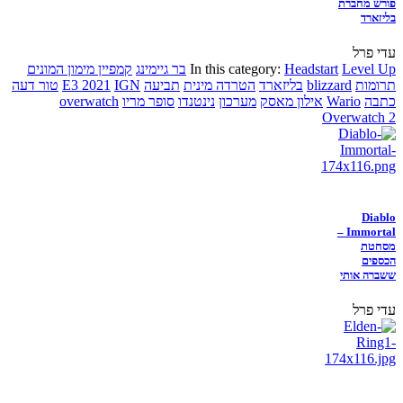
פורש מחברת
בליזארד
עדי פרל
Level Up
Headstart
In this category:
בר גיימינג
קמפיין מימון המונים
תרומות
blizzard
בליזארד
הטרדה מינית
תביעה
IGN
E3 2021
טור דעה
כתבה
Wario
אילון מאסק
מערכון
נינטנדו
סופר מריו
overwatch
Overwatch 2
Diablo
Immortal –
מסחטת
הכספים
ששברה אותי
עדי פרל