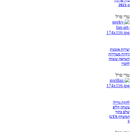
בקליפורניה
ב-2021
עדי פרל
יצירות אומנות
גיקיות מעוררות
השראה ששווה
להכיר
עדי פרל
להקת גורילז
עשתה קליפ
שלם בתוך
המשחק GTA
5