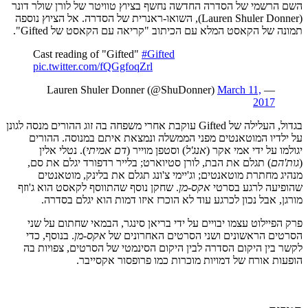
השם הרשמי של הסדרה החדשה נחשף בציוץ טוויטר של לורן שולר דונר
(Lauren Shuler Donner), השואו-ראנרית של הסדרה. אל הציוץ נוספה
תמונה של הקאסט המלא עם הכיתוב "קריאה עם הקאסט של Gifted".
Cast reading of "Gifted"
#Gifted
pic.twitter.com/fQGgfoqZrl
March 11,
— Lauren Shuler Donner (@ShuDonner)
2017
בגדול, העלילה של Gifted עוקבת אחרי משפחה בה זוג ההורים מנסה לגונן
על ילדיו המוטאנטים מפני הממשלה ונמצאת איתם במנוסה. ההורים
יגולמו על ידי אמי אקר (
אנג'ל
) וסטפן מוייר (
דם אמיתי
). נטלי אלין
(
גות'הם
) תגלם את הבת, לורן סטיוארט; בלייר רדפורד יגלם את סם,
מנהיג מחתרת מוטאנטים; וג'יימי צ'ונג תגלם את בלינק, מוטאנטים
שהופיעה לרגע בסרטי
אקס-מן
. שחקן נוסף שהתווסף לקאסט הוא ג'וזף
מורגן, אבל נכון לכרגע עוד לא הוכרז איזו דמות הוא יגלם בסדרה.
פרק הפיילוט עצמו יבויים על ידי בריאן סינגר, הבמאי שחתום על שני
הסרטים הראשונים ושני הסרטים האחרונים של
אקס-מן
. בנוסף, כדי
לקשר בין היקום הסדרה לבין היקום הסינמטי של הסרטים, צפויות בה
הופעות אורח של דמויות מוכרות כמו פרופסור אקסייבר.