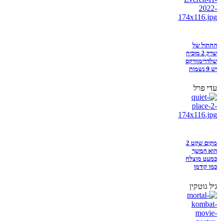
החתול של
שרק 2 מוכיח
שלדרימוורקס
יש 9 נשמות
עדי פרל
מקום שקט 2
הוא המשך
כמעט מוצלח
כמו קודמו
גיל גוטקין