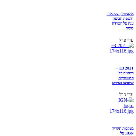
אקטיוויז'ן-בליזארד
חוטפת תביעת
ענק על הטרדה
מינית
עדי פרל
E3 2021 –
רשימת כל
המשחקים
שיופיעו באירוע
עדי פרל
בעקבות תקרית
IGN: על