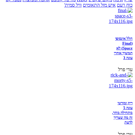
כוח רעם
איש מזל התאומים
וויל סמית'
חלל אינסופי
(Final
Space) לא
תמשיך אחרי
עונה 3
עדי פרל
ריק ומורטי
עונה 5
מתחילה מחר,
זה מה שצריך
לדעת
עדי פרל