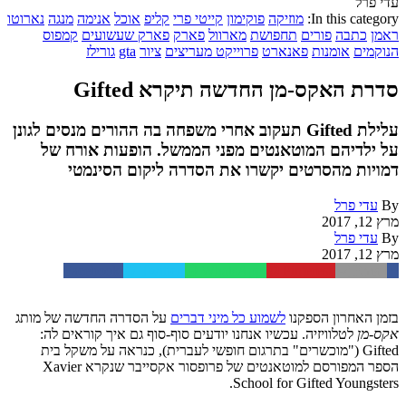
עדי פרל
In this category:
מוזיקה
פוקימון
קייטי פרי
קליפ
אוכל
אנימה
מנגה
נארוטו
ראמן
כתבה
פורים
תחפושת
מארוול
פארק
פארק שעשועים
קמפוס
הנוקמים
אומנות
פאנארט
פרוייקט מעריצים
ציור
gta
גורילז
סדרת האקס-מן החדשה תיקרא Gifted
עלילת Gifted תעקוב אחרי משפחה בה ההורים מנסים לגונן
על ילדיהם המוטאנטים מפני הממשל. הופעות אורח של
דמויות מהסרטים יקשרו את הסדרה ליקום הסינמטי
By
עדי פרל
מרץ 12, 2017
By
עדי פרל
מרץ 12, 2017
Facebook
Twitter
WhatsApp
Pinterest
Email
בזמן האחרון הספקנו
לשמוע כל מיני דברים
על הסדרה החדשה של מותג
אקס-מן
לטלוויזיה. עכשיו אנחנו יודעים סוף-סוף גם איך קוראים לה:
Gifted ("מוכשרים" בתרגום חופשי לעברית), כנראה על משקל בית
הספר המפורסם למוטאנטים של פרופסור אקסייבר שנקרא Xavier
School for Gifted Youngsters.