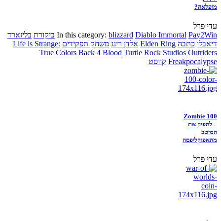
מופלאה?
עדי פרל
Pay2Win
Diablo Immortal
blizzard
In this category:
ביקורת
בליזארד
דיאבלו
כתבה
Elden Ring
אלדן רינג
משחק תפקידים
Life is Strange:
True Colors
Back 4 Blood
Turtle Rock Studios
Outriders
Freakpocalypse
קווסט
Zombie 100
– להפיק את
המיטב
מהאפוקליפסה
עדי פרל