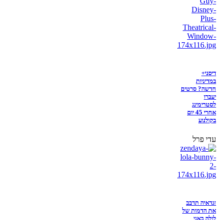
דיסני+
במדיניות
חדשה? סרטים
יעברו
לסטרימינג
אחרי 45 יום
בקולנוע
עדי פרל
זנדאיה תדבב
את הדמות של
לולה באני