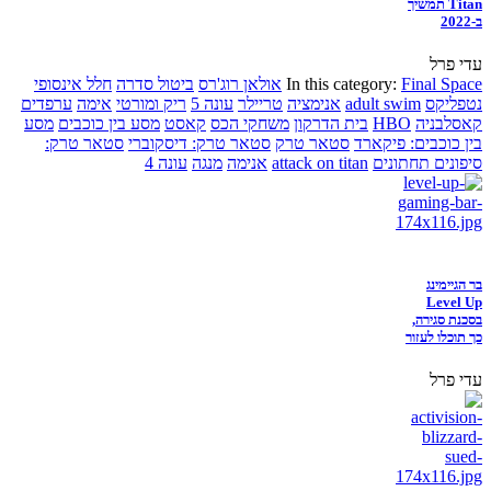
Titan תמשיך
ב-2022
עדי פרל
Final Space
In this category:
אולאן רוג'רס
ביטול סדרה
חלל אינסופי
נטפליקס
adult swim
אנימציה
טריילר
עונה 5
ריק ומורטי
אימה
ערפדים
קאסלבניה
HBO
בית הדרקון
משחקי הכס
קאסט
מסע בין כוכבים
מסע
בין כוכבים: פיקארד
סטאר טרק
סטאר טרק: דיסקוברי
סטאר טרק:
סיפונים תחתונים
attack on titan
אנימה
מנגה
עונה 4
בר הגיימינג
Level Up
בסכנת סגירה,
כך תוכלו לעזור
עדי פרל