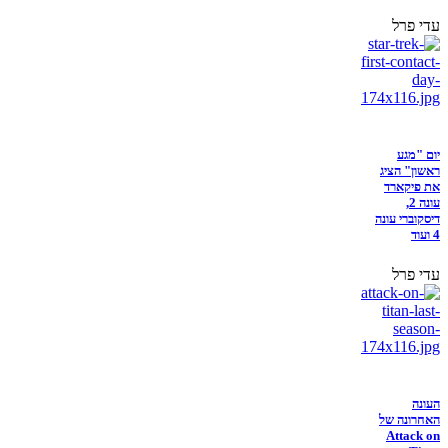
עדי פרל
יום "מגע
ראשון" הציג
את פיקארד
עונה 2,
דיסקוברי עונה
4 ועוד
עדי פרל
העונה
האחרונה של
Attack on