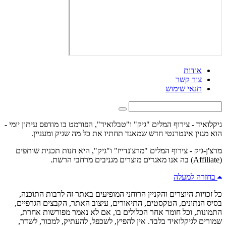
אודות
צור קשר
תנאי שימוש
גיקלואיד - צירוף המלים "גיק" ו"טבלואיד", הפורמט בו מודפס עיתון יומי -
הוא מגזין אינטרנטי חדש שמאגד תחתיו את כל מה שגיק ומעניין.
מרצ'ן-גיק - צירוף המלים "מרצ'נדייז" ו"גיק", היא חנות תכנית שותפים
(Affiliate) בה אנו מאגדים מוצרים מגניבים מרחבי הרשת.
בחזרה למעלה
כל זכויות היוצרים והקניין הרוחני המופיעים באתר זה לרבות התוכנה,
בסיס הנתונים, הטקסטים, התיאורים, עיצוב האתר, הקבצים הגרפיים,
התמונות, וכל חומר אחר הכלולים בו, אם לא נאמר מפורשות אחרת,
שמורים לגיקלואיד בלבד. אין להפיץ, לשכפל, להעתיק, למכור, לשדר,