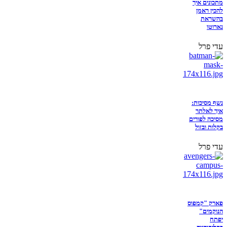
מתכונים איך
להכין ראמן
בהשראת
נארוטו
עדי פרל
נשף מסיכות:
איך לאלתר
מסיכה לפורים
בקלות ובזול
עדי פרל
פארק "קמפוס
הנוקמים"
יפתח