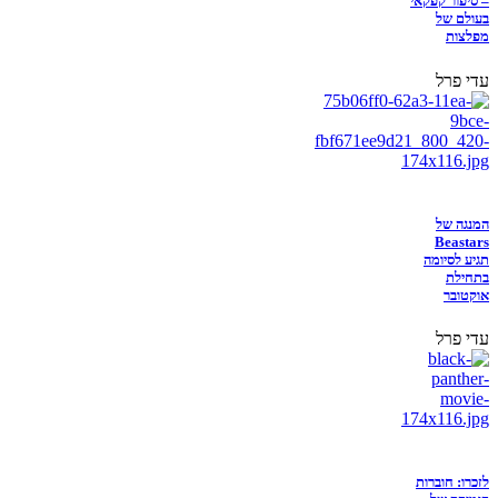
– סיפור קפקאי
בעולם של
מפלצות
עדי פרל
המנגה של
Beastars
תגיע לסיומה
בתחילת
אוקטובר
עדי פרל
לזכרו: חוברות