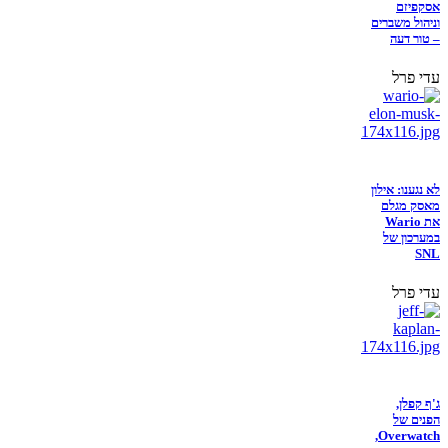
אסקפיזם
וניהול משברים
– טור דעה
עדי פרל
לא נגענו: אילון
מאסק מגלם
את Wario
במערכון של
SNL
עדי פרל
ג'ף קפלן,
הפנים של
Overwatch,