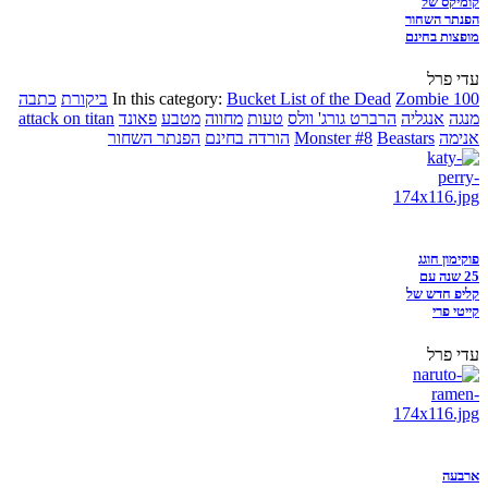
קומיקס של
הפנתר השחור
מופצות בחינם
עדי פרל
Zombie 100
Bucket List of the Dead
In this category:
ביקורת
כתבה
מנגה
אנגליה
הרברט גורג' וולס
טעות
מחווה
מטבע
פאונד
attack on titan
אנימה
Beastars
Monster #8
הורדה בחינם
הפנתר השחור
פוקימון חוגג
25 שנה עם
קליפ חדש של
קייטי פרי
עדי פרל
ארבעה