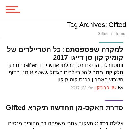
סרטים
Tag Archives: Gifted
ביקורות סרטים
Gifted
Home
וכל השאר
למקרה שפספסתם: כל הטריילרים של
קומיק קון סן דייגו 2017
סדרות
ווסטוורלד, הדיפנדרס, הבלתי אנושיים ו-Gifted הם רק
חלק קטן ממבול הטריילרים הגדול ששטף אותנו בסוף
השבוע האחרון בכנס קומיק קון
משחקים
By
שני פרומקין
יולי 23, 2017
סדרות
סדרת האקס-מן החדשה תיקרא Gifted
ביקורות משחקים
עלילת Gifted תעקוב אחרי משפחה בה ההורים מנסים