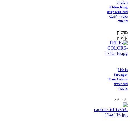
המשחק
Elden Ring
הוא מסע קסום
ואכזרי לחובבי
הז'אנר
מושיק
קלינמן
Life is
Strange:
True Colors
הוא יצירת
אומנות
עדי פרל