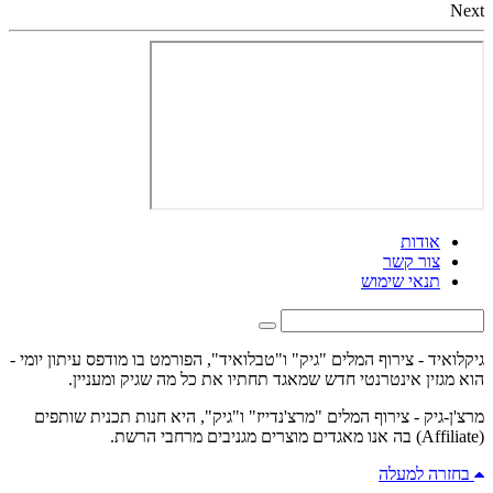
Next
אודות
צור קשר
תנאי שימוש
גיקלואיד - צירוף המלים "גיק" ו"טבלואיד", הפורמט בו מודפס עיתון יומי -
הוא מגזין אינטרנטי חדש שמאגד תחתיו את כל מה שגיק ומעניין.
מרצ'ן-גיק - צירוף המלים "מרצ'נדייז" ו"גיק", היא חנות תכנית שותפים
(Affiliate) בה אנו מאגדים מוצרים מגניבים מרחבי הרשת.
בחזרה למעלה