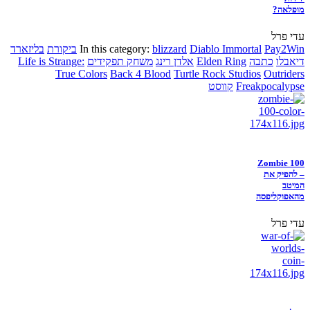
מופלאה?
עדי פרל
Pay2Win
Diablo Immortal
blizzard
In this category:
ביקורת
בליזארד
דיאבלו
כתבה
Elden Ring
אלדן רינג
משחק תפקידים
Life is Strange:
True Colors
Back 4 Blood
Turtle Rock Studios
Outriders
Freakpocalypse
קווסט
Zombie 100
– להפיק את
המיטב
מהאפוקליפסה
עדי פרל