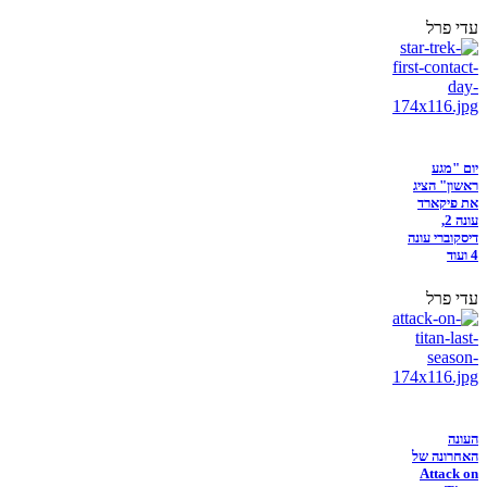
עדי פרל
יום "מגע
ראשון" הציג
את פיקארד
עונה 2,
דיסקוברי עונה
4 ועוד
עדי פרל
העונה
האחרונה של
Attack on