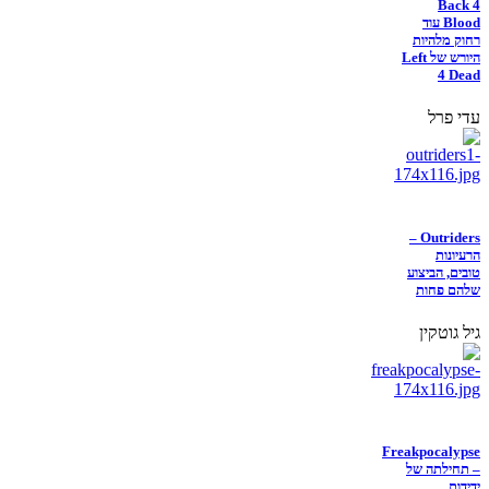
Back 4
Blood עוד
רחוק מלהיות
היורש של Left
4 Dead
עדי פרל
Outriders –
הרעיונות
טובים, הביצוע
שלהם פחות
גיל גוטקין
Freakpocalypse
– תחילתה של
ידידות