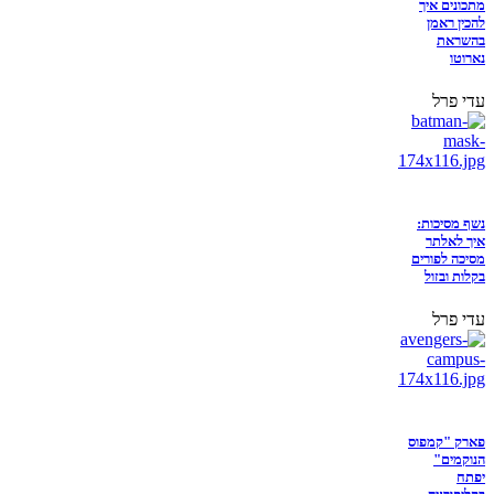
מתכונים איך
להכין ראמן
בהשראת
נארוטו
עדי פרל
נשף מסיכות:
איך לאלתר
מסיכה לפורים
בקלות ובזול
עדי פרל
פארק "קמפוס
הנוקמים"
יפתח