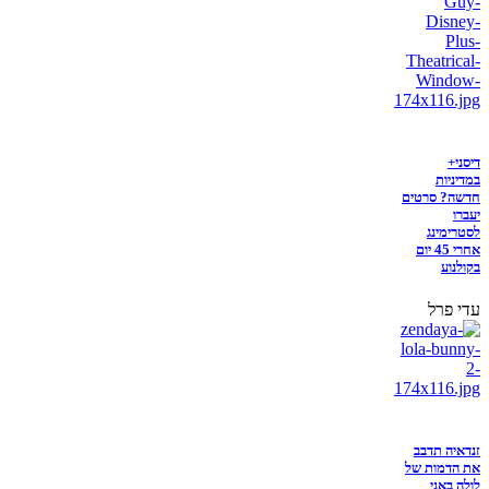
דיסני+
במדיניות
חדשה? סרטים
יעברו
לסטרימינג
אחרי 45 יום
בקולנוע
עדי פרל
זנדאיה תדבב
את הדמות של
לולה באני