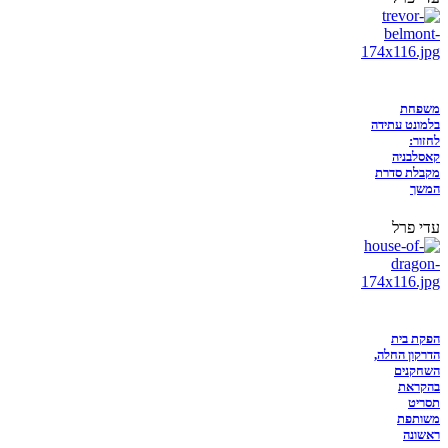
משפחת
בלמונט עתידה
לחזור:
קאסלבניה
מקבלת סדרת
המשך
עדי פרל
הפקת בית
הדרקון החלה,
השחקנים
בהקראת
תסריט
משותפת
ראשונה