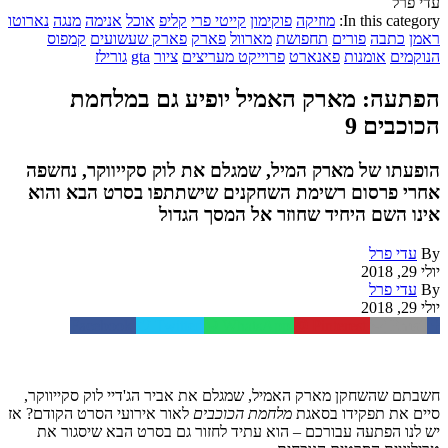
עדי פרל
In this category:
מוזיקה
פוקימון
קייטי פרי
קליפ
אוכל
אנימה
מנגה
נארוטו
ראמן
כתבה
פורים
תחפושת
מארוול
פארק
פארק שעשועים
קמפוס
הנוקמים
אומנות
פאנארט
פרוייקט מעריצים
ציור
gta
גורילז
הפתעה: מארק האמיל יופיע גם במלחמת
הכוכבים 9
הופעתו של מארק המיל, שמגלם את לוק סקייווקר, נחשפה
אחרי פרסום רשימת השחקנים שישתתפו בסרט הבא והוא
אינו השם היחיד שחוזר אל המסך הגדול
By
עדי פרל
יולי 29, 2018
By
עדי פרל
יולי 29, 2018
Facebook
Twitter
WhatsApp
Pinterest
Email
חשבתם שהשחקן מארק האמיל, שמגלם את אביר הג'דיי לוק סקייווקר,
סיים את תפקידו בסאגת
מלחמת הכוכבים
לאור אירועי הסרט הקודם? אז
יש לנו הפתעה עבורכם – הוא עתיד לחזור גם בסרט הבא שיסגור את