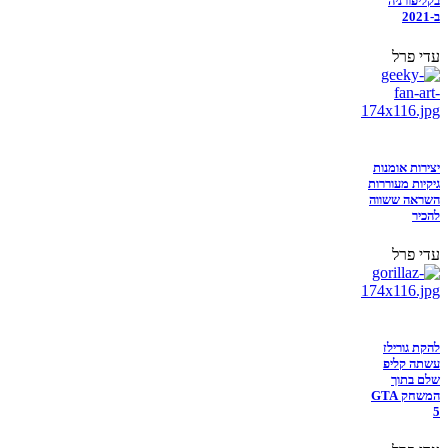
בקליפורניה
ב-2021
עדי פרל
יצירות אומנות
גיקיות מעוררות
השראה ששווה
להכיר
עדי פרל
להקת גורילז
עשתה קליפ
שלם בתוך
המשחק GTA
5