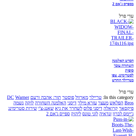
בספייס ג'אם 2
עדי פרל
הסרט האלמנה
השחורה עובר
סופית
לסטרימינג, צפו
בטריילר החדש
עדי פרל
In this category:
טריילר
מארוול
פוסטר
תור: אהבה ורעם
Warner
DC
Bros
הפלאש
מעצר
עזרא מילר
דיסני
האלמנה השחורה
לוקה
נשמה
פיקסאר
קרואלה
דיסני פלוס
לשחרר את גיא
שאנג-צ'י
שירות סטרימינג
ג'יימס לברון
זנדאיה
לוני טונס
ליהוק
ספייס ג'אם 2