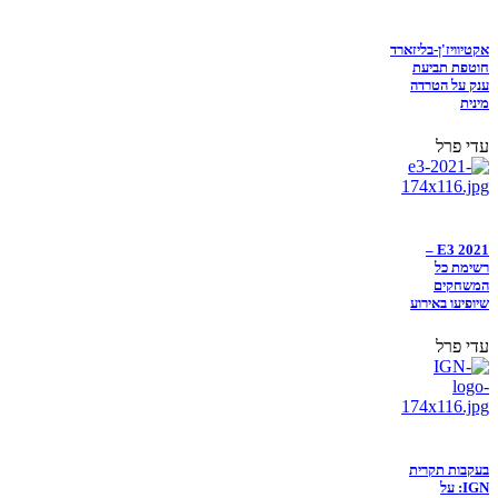
אקטיוויז'ן-בליזארד
חוטפת תביעת
ענק על הטרדה
מינית
עדי פרל
E3 2021 –
רשימת כל
המשחקים
שיופיעו באירוע
עדי פרל
בעקבות תקרית
IGN: על