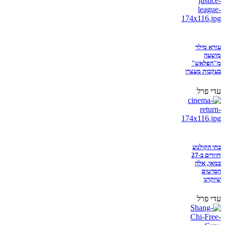
עזרא מילר
מושעה
מ"הפלאש"
בעקבות מעצרו
עדי פרל
בתי הקולנוע
חוזרים ב-27
במאי, אלה
הסרטים
שיוקרנו
עדי פרל