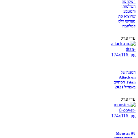
"מלחמת
העולמות"
והמטבע
שהוציא את
מעריצי וולס
למלחמה
עדי פרל
המנגה של
Attack on
Titan תסתיים
באפריל 2021
עדי פרל
Monster #8