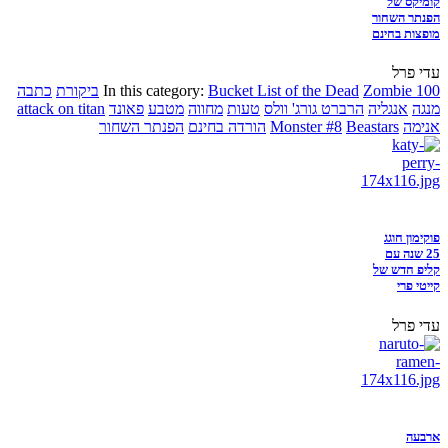
קומיקס של
הפנתר השחור
מופצות בחינם
עדי פרל
Zombie 100
Bucket List of the Dead
In this category:
ביקורת
כתבה
מנגה
אנגליה
הרברט גורג' וולס
טעות
מחווה
מטבע
פאונד
attack on titan
אנימה
Beastars
Monster #8
הורדה בחינם
הפנתר השחור
פוקימון חוגג
25 שנה עם
קליפ חדש של
קייטי פרי
עדי פרל
ארבעה