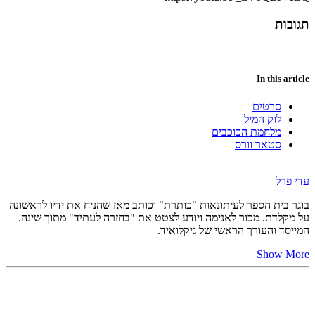
תגובות
In this article
סרטים
לוק המיל
מלחמת הכוכבים
סטאר וורס
עדי פרל
בוגר בית הספר לעיתונאות "כותרת" וכותב מאז שהניח את ידיו לראשונה
על מקלדת. מכור לאנימה ויודע לצטט את "בחזרה לעתיד" מתוך שינה.
המייסד והעורך הראשי של גיקלואיד.
Show More