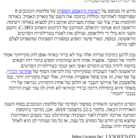
טרילוגיית הסרטים הנוכחית.
מידע זה מבוסס על
רשימת הקאסט הסופית
של
מלחמת הכוכבים 9
שפורסמה לאחרונה וכוללת בתוכה את השם של מארק האמיל. באותה
הזדמנות נציין עוד שני שמות מעניינים אותם ניתן למצוא באותה רשימה:
הראשון הוא אנתוני דניאלס, המדובב של הרובוט האהוב C-3PO; והשם
השני הוא בילי די וויליאמס, שגילם את לאנדו בטרילוגיית הסרטים
הראשונה. בנוסף, קארי פישר תופיע במסגרת הסצינות שהספיקו לצלם
לפני מותה.
נכון לרגע כתיבת שורות אלה עוד לא ברור באיזה אופן לוק סקייווקר אמור
לחזור אל המסך. אופציה אחת היא שהדמות תופיע בתור רוח רפאים
בדומה ליודה בסרט הקודם ואובי וואן קנובי בטרילוגיית הסרטים
הראשונה לאור העובדה שסקייווקר מת לקראת הסוף של
אחרוניי הג'דיי
.
על אף זאת, זה אינו פוסל אופציות אחרות, אולי קצת מקוריות יותר, כמו
פלאשבק אל אירועי העבר או חלום של אחת הדמויות, כנראה של ריי
מאחר והיא בתחילת דרכה כג'דיי ובוודאי לא תזיק לה עוד קצת הדרכה
בנבכי "הכוח".
הסרט התשיעי והאחרון בסיפור המרכזי של
מלחמת הכוכבים
בסוף השנה
האזרחית הבאה, כלומר ב-22 בדצמבר 2019. אכן, מדובר בתקופת
המתנה ארוכה יחסית לאור העובדה שהתרגלנו כבר בשנים האחרונות
שיוצא סרט חדש של המותג כל שנה, אז כל מה שנותר לנו הוא לאחל
שהכוח יהיה עמכם.
https://youtu.be/_LV5QEF7eZQ