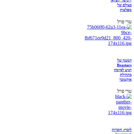
– סיפור קפקאי
בעולם של
מפלצות
עדי פרל
המנגה של
Beastars
תגיע לסיומה
בתחילת
אוקטובר
עדי פרל
לזכרו: חוברות