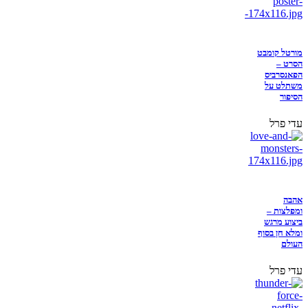
מורטל קומבט
הסרט –
הפאנסרביס
משתלט על
הסיפור
עדי פרל
אהבה
ומפלצות –
ביצוע מרגש
ומלא חן בסוף
העולם
עדי פרל