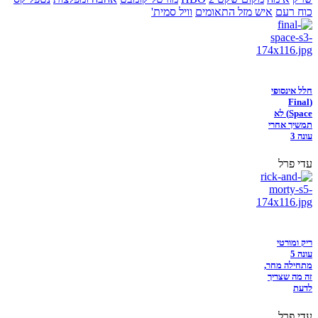
כוח רעם
איש מזל התאומים
וויל סמית'
חלל אינסופי
(Final
Space) לא
תמשיך אחרי
עונה 3
עדי פרל
ריק ומורטי
עונה 5
מתחילה מחר,
זה מה שצריך
לדעת
עדי פרל