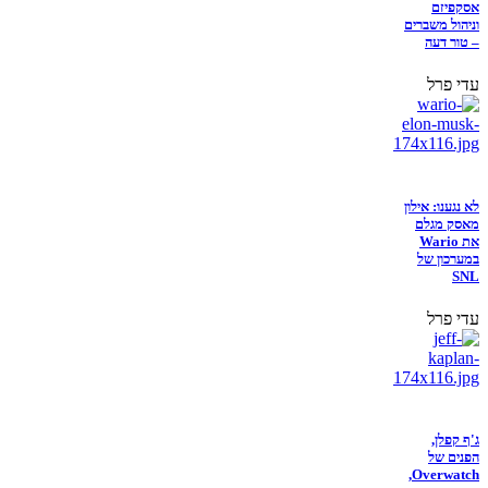
אסקפיזם
וניהול משברים
– טור דעה
עדי פרל
לא נגענו: אילון
מאסק מגלם
את Wario
במערכון של
SNL
עדי פרל
ג'ף קפלן,
הפנים של
Overwatch,