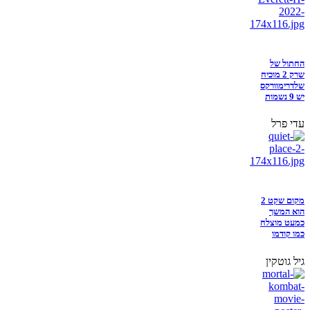
החתול של
שרק 2 מוכיח
שלדרימוורקס
יש 9 נשמות
עדי פרל
מקום שקט 2
הוא המשך
כמעט מוצלח
כמו קודמו
גיל גוטקין