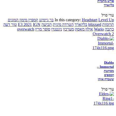
פורש מחברת
בליזארד
עדי פרל
Level Up
Headstart
In this category:
בר גיימינג
קמפיין מימון המונים
תרומות
blizzard
בליזארד
הטרדה מינית
תביעה
IGN
E3 2021
טור דעה
כתבה
Wario
אילון מאסק
מערכון
נינטנדו
סופר מריו
overwatch
Overwatch 2
Diablo
Immortal –
מסחטת
הכספים
ששברה אותי
עדי פרל