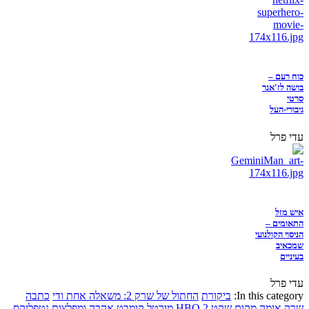
כוח רעם –
בושה לז'אנר
סרטי
גיבורי-העל
עדי פרל
איש מזל
התאומים –
הניסוי הקולנועי
שמכאיב
בעיניים
עדי פרל
In this category:
ביקורת
החתול של שרק 2: משאלה אחת ודי
כתבה
שרק
אימה
מקום שקט 2
HBO
מורטל קומבט
אהבה ומפלצות
נטפליקס