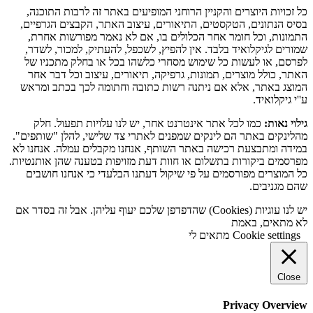
כל זכויות היוצרים והקניין הרוחני המופיעים באתר זה לרבות התוכנה,
בסיס הנתונים, הטקסטים, התיאורים, עיצוב האתר, הקבצים הגרפיים,
התמונות, וכל חומר אחר הכלולים בו, אם לא נאמר מפורשות אחרת,
שמורים לגיקלואיד בלבד. אין להפיץ, לשכפל, להעתיק, למכור, לשדר,
לפרסם, או לעשות כל שימוש מסחרי כלשהו בכל או בחלק מתכניו של
האתר, כולל מוצרים, תמונות, גרפיקה, תיאורים, עיצוב וכל דבר אחר
המוצג באתר, אלא אם ניתנה רשות כתובה וחתומה לכך בכתב ומראש
ע''י גיקלואיד.
גילוי נאות:
כמו לכל אתר אינטרנט אחר, יש לנו עלויות תפעול. חלק
מהלינקים באתר הם לינקים שמפנים לאתרי צד שלישי, להלן "שותפים".
במידה ומתבצעת רכישה באתר השותף, אנחנו מקבלים עמלה. אנחנו לא
מפרסמים ביקורות בתשלום או חוות דעת מזויפות בטענה שהן אותנטיות.
כל המוצרים מפורסמים על פי שיקול דעתנו הבלעדי כי אנחנו חושבים
שהם מגניבים.
יש לנו עוגיות (Cookies) שהדפדפן שלכם יעוף עליהן. אבל זה בסדר אם
לא מתאים, באמת
Cookie settings
מתאים לי
Close
Privacy Overview