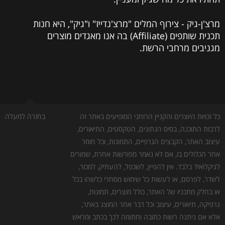
מרצ'ן-גיק - צירוף המלים "מרצ'נדייז" ו"גיק", היא חנות
תכנית שותפים (Affiliate) בה אנו מאגדים מוצרים
מגניבים מרחבי הרשת.
כל זכויות היוצרים והקניין הרוחני המופיעים באתר זה
בחזרה למעלה
לרבות התוכנה, בסיס הנתונים, הטקסטים, התיאורים,
עיצוב האתר, הקבצים הגרפיים, התמונות, וכל חומר
אחר הכלולים בו, אם לא נאמר מפורשות אחרת, שמורים
לגיקלואיד בלבד. אין להפיץ, לשכפל, להעתיק, למכור,
לשדר, לפרסם, או לעשות כל שימוש מסחרי כלשהו בכל
או בחלק מתכניו של האתר, כולל מוצרים, תמונות,
גרפיקה, תיאורים, עיצוב וכל דבר אחר המוצג באתר,
אלא אם ניתנה רשות כתובה וחתומה לכך בכתב ומראש