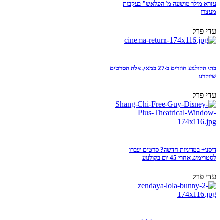
עזרא מילר מושעה מ"הפלאש" בעקבות
מעצרו
עדי פרל
בתי הקולנוע חוזרים ב-27 במאי, אלה הסרטים
שיוקרנו
עדי פרל
דיסני+ במדיניות חדשה? סרטים יעברו
לסטרימינג אחרי 45 יום בקולנוע
עדי פרל