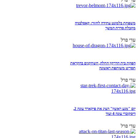
משפחת בלמונט עתידה לחזור: קאסלבניה
מקבלת סדרת המשך
עדי פרל
הפקת בית הדרקון החלה, השחקנים בהקראת
תסריט משותפת ראשונה
עדי פרל
יום "מגע ראשון" הציג את פיקארד עונה 2,
דיסקוברי עונה 4 ועוד
עדי פרל