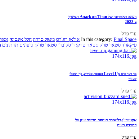
העונה האחרונה של Attack on Titan תמשיך
ב-2022
עדי פרל
Final Space
In this category:
אולאן רוג'רס
ביטול סדרה
חלל אינסופי
נטפל
פיקארד
סטאר טרק
סטאר טרק: דיסקוברי
סטאר טרק: סיפונים תחתונים
n
בר הגיימינג Level Up בסכנת סגירה, כך תוכלו
לעזור
עדי פרל
אקטיוויז'ן-בליזארד חוטפת תביעת ענק על
הטרדה מינית
עדי פרל