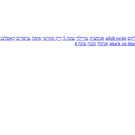
יקס
adult swim
אנימציה
טריילר
עונה 5
ריק ומורטי
אימה
ערפדים
קאסלבני
attack on tita
אנימה
מנגה
עונה 4