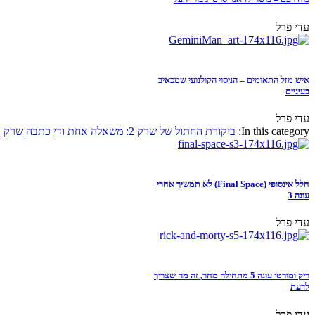
עדי פרל
איש מזל התאומים – הניסוי הקולנועי שמכאיב
בעיניים
עדי פרל
In this category:
ביקורת
החתול של שרק 2: משאלה אחת ודי
כתבה
שרק
א
חלל אינסופי (Final Space) לא תמשיך אחרי
עונה 3
עדי פרל
ריק ומורטי עונה 5 מתחילה מחר, זה מה שצריך
לדעת
עדי פרל