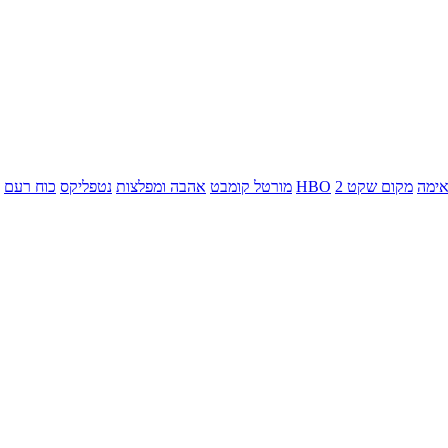
ימה
מקום שקט 2
HBO
מורטל קומבט
אהבה ומפלצות
נטפליקס
כוח רעם