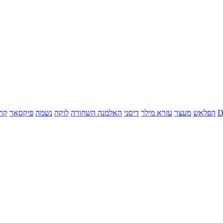
הפלאש
מעצר
עזרא מילר
דיסני
האלמנה השחורה
לוקה
נשמה
פיקסאר
קר