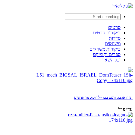
סרטים
ביקורות סרטים
סדרות
משחקים
ביקורות משחקים
ספרים וקומיקס
וכל השאר
תור: אהבה ורעם בטריילר ופוסטר חדשים
עדי פרל