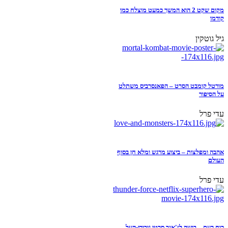
מקום שקט 2 הוא המשך כמעט מוצלח כמו
קודמו
גיל גוטקין
מורטל קומבט הסרט – הפאנסרביס משתלט
על הסיפור
עדי פרל
אהבה ומפלצות – ביצוע מרגש ומלא חן בסוף
העולם
עדי פרל
כוח רעם – בושה לז'אנר סרטי גיבורי-העל