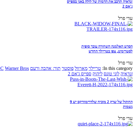
זנדאיה תדבב את הדמות של לולה באני בספייס
ג'אם 2
עדי פרל
הסרט האלמנה השחורה עובר סופית
לסטרימינג, צפו בטריילר החדש
עדי פרל
In this category:
טריילר
מארוול
פוסטר
תור: אהבה ורעם
Warner Bros
DC
זנדאיה
לוני טונס
ליהוק
ספייס ג'אם 2
החתול של שרק 2 מוכיח שלדרימוורקס יש 9
נשמות
עדי פרל