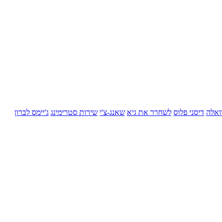
ואלה
דיסני פלוס
לשחרר את גיא
שאנג-צ'י
שירות סטרימינג
ג'יימס לברון