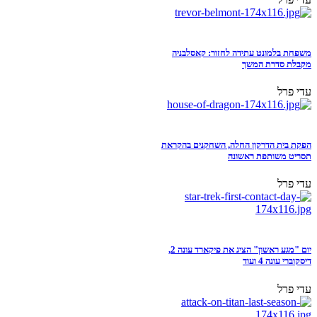
משפחת בלמונט עתידה לחזור: קאסלבניה
מקבלת סדרת המשך
עדי פרל
הפקת בית הדרקון החלה, השחקנים בהקראת
תסריט משותפת ראשונה
עדי פרל
יום "מגע ראשון" הציג את פיקארד עונה 2,
דיסקוברי עונה 4 ועוד
עדי פרל