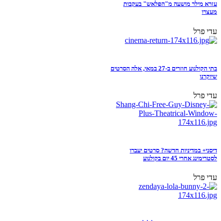
עזרא מילר מושעה מ"הפלאש" בעקבות
מעצרו
עדי פרל
בתי הקולנוע חוזרים ב-27 במאי, אלה הסרטים
שיוקרנו
עדי פרל
דיסני+ במדיניות חדשה? סרטים יעברו
לסטרימינג אחרי 45 יום בקולנוע
עדי פרל