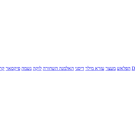
הפלאש
מעצר
עזרא מילר
דיסני
האלמנה השחורה
לוקה
נשמה
פיקסאר
קר