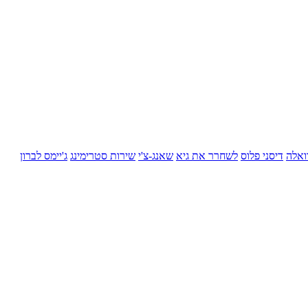
ואלה
דיסני פלוס
לשחרר את גיא
שאנג-צ'י
שירות סטרימינג
ג'יימס לברון