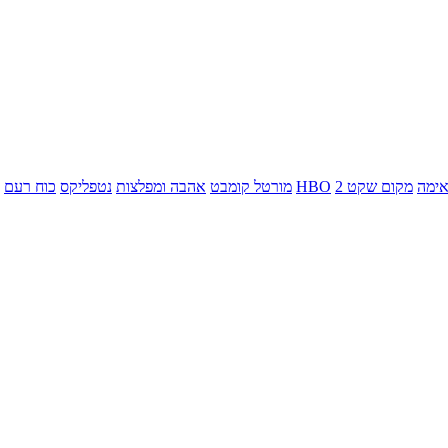
ימה
מקום שקט 2
HBO
מורטל קומבט
אהבה ומפלצות
נטפליקס
כוח רעם