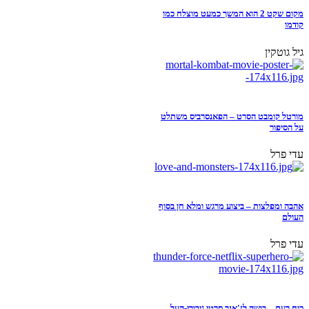
מקום שקט 2 הוא המשך כמעט מוצלח כמו
קודמו
גיל גוטקין
מורטל קומבט הסרט – הפאנסרביס משתלט
על הסיפור
עדי פרל
אהבה ומפלצות – ביצוע מרגש ומלא חן בסוף
העולם
עדי פרל
כוח רעם – בושה לז'אנר סרטי גיבורי-העל