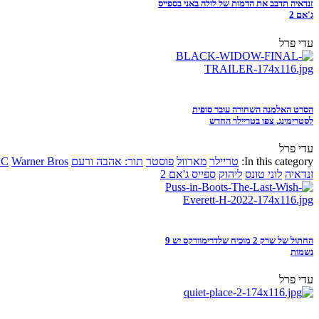
זנדאיה תדבב את הדמות של לולה באני בספייס
ג'אם 2
עדי פרל
הסרט האלמנה השחורה עובר סופית
לסטרימינג, צפו בטריילר החדש
עדי פרל
In this category:
טריילר
מארוול
פוסטר
תור: אהבה ורעם
Warner Bros
DC
זנדאיה
לוני טונס
ליהוק
ספייס ג'אם 2
החתול של שרק 2 מוכיח שלדרימוורקס יש 9
נשמות
עדי פרל