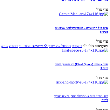
עדי פרל
איש מזל התאומים – הניסוי הקולנועי שמכאיב
בעיניים
עדי פרל
In this category:
ביקורת
החתול של שרק 2: משאלה אחת ודי
כתבה
שרק
א
חלל אינסופי (Final Space) לא תמשיך אחרי
עונה 3
עדי פרל
ריק ומורטי עונה 5 מתחילה מחר, זה מה שצריך
לדעת
עדי פרל