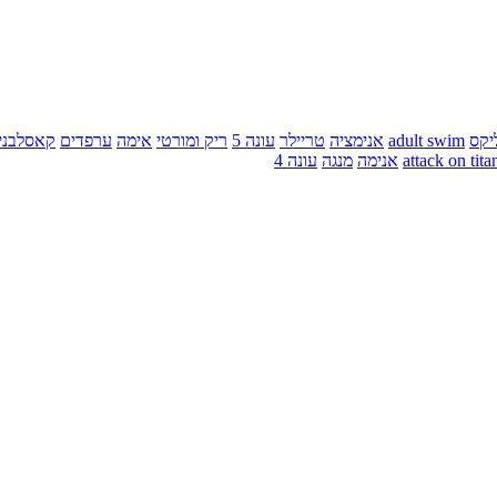
יקס
adult swim
אנימציה
טריילר
עונה 5
ריק ומורטי
אימה
ערפדים
קאסלבני
attack on tita
אנימה
מנגה
עונה 4