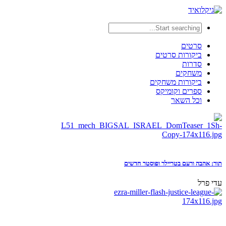
סרטים
ביקורות סרטים
סדרות
משחקים
ביקורות משחקים
ספרים וקומיקס
וכל השאר
תור: אהבה ורעם בטריילר ופוסטר חדשים
עדי פרל