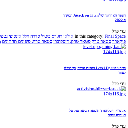
העונה האחרונה של Attack on Titan תמשיך
ב-2022
עדי פרל
Final Space
In this category:
אולאן רוג'רס
ביטול סדרה
חלל אינסופי
נטפל
פיקארד
סטאר טרק
סטאר טרק: דיסקוברי
סטאר טרק: סיפונים תחתונים
n
בר הגיימינג Level Up בסכנת סגירה, כך תוכלו
לעזור
עדי פרל
אקטיוויז'ן-בליזארד חוטפת תביעת ענק על
הטרדה מינית
עדי פרל