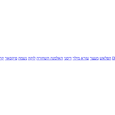
הפלאש
מעצר
עזרא מילר
דיסני
האלמנה השחורה
לוקה
נשמה
פיקסאר
קר