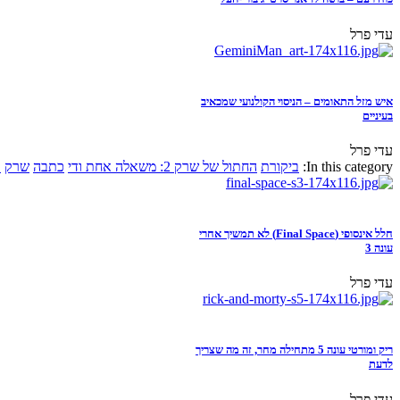
עדי פרל
איש מזל התאומים – הניסוי הקולנועי שמכאיב
בעיניים
עדי פרל
In this category:
ביקורת
החתול של שרק 2: משאלה אחת ודי
כתבה
שרק
א
חלל אינסופי (Final Space) לא תמשיך אחרי
עונה 3
עדי פרל
ריק ומורטי עונה 5 מתחילה מחר, זה מה שצריך
לדעת
עדי פרל