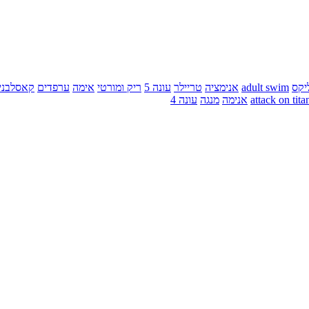
יקס
adult swim
אנימציה
טריילר
עונה 5
ריק ומורטי
אימה
ערפדים
קאסלבני
attack on tita
אנימה
מנגה
עונה 4