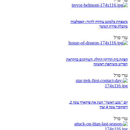
משפחת בלמונט עתידה לחזור: קאסלבניה
מקבלת סדרת המשך
עדי פרל
הפקת בית הדרקון החלה, השחקנים בהקראת
תסריט משותפת ראשונה
עדי פרל
יום "מגע ראשון" הציג את פיקארד עונה 2,
דיסקוברי עונה 4 ועוד
עדי פרל