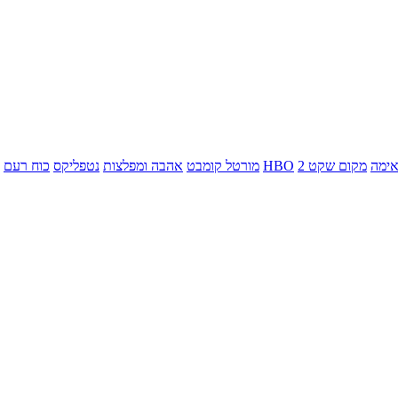
ימה
מקום שקט 2
HBO
מורטל קומבט
אהבה ומפלצות
נטפליקס
כוח רעם