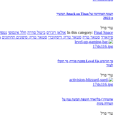
העונה האחרונה של Attack on Titan תמשיך
ב-2022
עדי פרל
Final Space
In this category:
אולאן רוג'רס
ביטול סדרה
חלל אינסופי
נטפל
פיקארד
סטאר טרק
סטאר טרק: דיסקוברי
סטאר טרק: סיפונים תחתונים
n
בר הגיימינג Level Up בסכנת סגירה, כך תוכלו
לעזור
עדי פרל
אקטיוויז'ן-בליזארד חוטפת תביעת ענק על
הטרדה מינית
עדי פרל