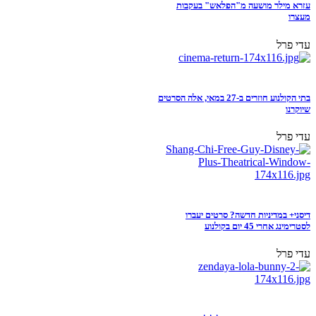
עזרא מילר מושעה מ"הפלאש" בעקבות
מעצרו
עדי פרל
בתי הקולנוע חוזרים ב-27 במאי, אלה הסרטים
שיוקרנו
עדי פרל
דיסני+ במדיניות חדשה? סרטים יעברו
לסטרימינג אחרי 45 יום בקולנוע
עדי פרל