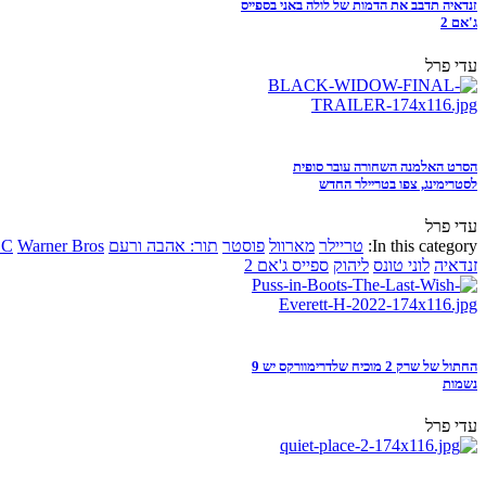
זנדאיה תדבב את הדמות של לולה באני בספייס
ג'אם 2
עדי פרל
הסרט האלמנה השחורה עובר סופית
לסטרימינג, צפו בטריילר החדש
עדי פרל
In this category:
טריילר
מארוול
פוסטר
תור: אהבה ורעם
Warner Bros
DC
זנדאיה
לוני טונס
ליהוק
ספייס ג'אם 2
החתול של שרק 2 מוכיח שלדרימוורקס יש 9
נשמות
עדי פרל