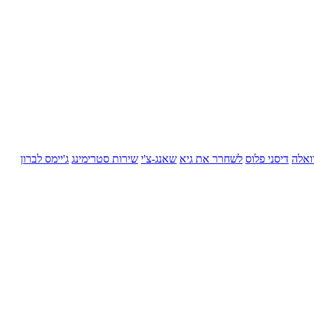
ואלה
דיסני פלוס
לשחרר את גיא
שאנג-צ'י
שירות סטרימינג
ג'יימס לברון