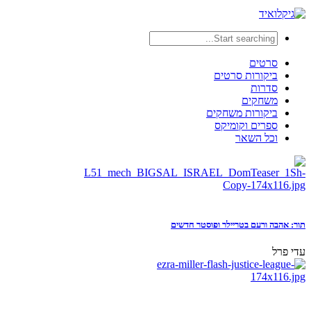
סרטים
ביקורות סרטים
סדרות
משחקים
ביקורות משחקים
ספרים וקומיקס
וכל השאר
תור: אהבה ורעם בטריילר ופוסטר חדשים
עדי פרל