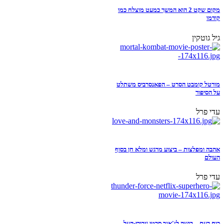
מקום שקט 2 הוא המשך כמעט מוצלח כמו
קודמו
גיל גוטקין
מורטל קומבט הסרט – הפאנסרביס משתלט
על הסיפור
עדי פרל
אהבה ומפלצות – ביצוע מרגש ומלא חן בסוף
העולם
עדי פרל
כוח רעם – בושה לז'אנר סרטי גיבורי-העל