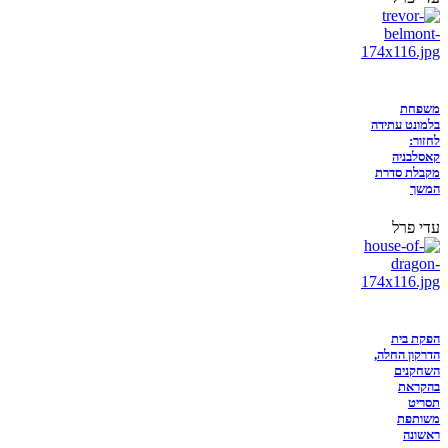
משפחת
בלמונט עתידה
לחזור:
קאסלבניה
מקבלת סדרת
המשך
עדי פרל
הפקת בית
הדרקון החלה,
השחקנים
בהקראת
תסריט
משותפת
ראשונה