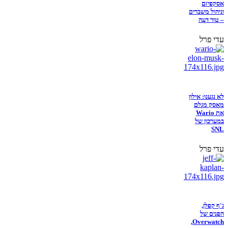
אסקפיזם
וניהול משברים
– טור דעה
עדי פרל
לא נגענו: אילון
מאסק מגלם
את Wario
במערכון של
SNL
עדי פרל
ג'ף קפלן,
הפנים של
Overwatch,