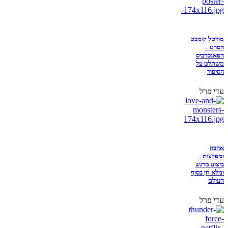
מורטל קומבט
הסרט –
הפאנסרביס
משתלט על
הסיפור
עדי פרל
אהבה
ומפלצות –
ביצוע מרגש
ומלא חן בסוף
העולם
עדי פרל