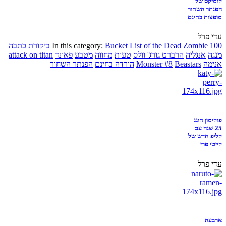
קומיקס של
הפנתר השחור
מופצות בחינם
עדי פרל
Zombie 100
Bucket List of the Dead
In this category:
ביקורת
כתבה
מנגה
אנגליה
הרברט גורג' וולס
טעות
מחווה
מטבע
פאונד
attack on titan
אנימה
Beastars
Monster #8
הורדה בחינם
הפנתר השחור
פוקימון חוגג
25 שנה עם
קליפ חדש של
קייטי פרי
עדי פרל
ארבעה