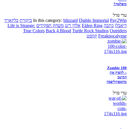
מופלאה?
עדי פרל
Pay2Win
Diablo Immortal
blizzard
In this category:
ביקורת
בליזארד
דיאבלו
כתבה
Elden Ring
אלדן רינג
משחק תפקידים
Life is Strange:
True Colors
Back 4 Blood
Turtle Rock Studios
Outriders
Freakpocalypse
קווסט
Zombie 100
– להפיק את
המיטב
מהאפוקליפסה
עדי פרל