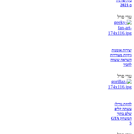
בקליפורניה
ב-2021
עדי פרל
יצירות אומנות
גיקיות מעוררות
השראה ששווה
להכיר
עדי פרל
להקת גורילז
עשתה קליפ
שלם בתוך
המשחק GTA
5