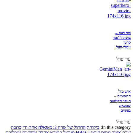
כוח רעם –
בושה לז'אנר
סרטי
גיבורי-העל
עדי פרל
איש מזל
התאומים –
הניסוי הקולנועי
שמכאיב
בעיניים
עדי פרל
In this category:
ביקורת
החתול של שרק 2: משאלה אחת ודי
כתבה
שרק
אימה
מקום שקט 2
HBO
מורטל קומבט
אהבה ומפלצות
נטפליקס