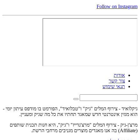
Follow on Instagram
אודות
צור קשר
תנאי שימוש
גיקלואיד - צירוף המלים "גיק" ו"טבלואיד", הפורמט בו מודפס עיתון יומי -
הוא מגזין אינטרנטי חדש שמאגד תחתיו את כל מה שגיק ומעניין.
מרצ'ן-גיק - צירוף המלים "מרצ'נדייז" ו"גיק", היא חנות תכנית שותפים
(Affiliate) בה אנו מאגדים מוצרים מגניבים מרחבי הרשת.