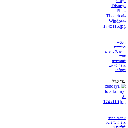
דיסני+
במדיניות
חדשה? סרטים
יעברו
לסטרימינג
אחרי 45 יום
בקולנוע
עדי פרל
זנדאיה תדבב
את הדמות של
לולה באני