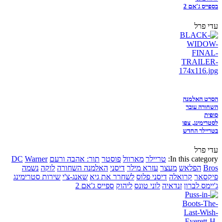
בספייס ג'אם 2
עדי פרל
הסרט האלמנה
השחורה עובר
סופית
לסטרימינג, צפו
בטריילר החדש
עדי פרל
In this category:
טריילר
מארוול
פוסטר
תור: אהבה ורעם
Warner
DC
Bros
הפלאש
מעצר
עזרא מילר
דיסני
האלמנה השחורה
לוקה
נשמה
פיקסאר
קרואלה
דיסני פלוס
לשחרר את גיא
שאנג-צ'י
שירות סטרימינג
ג'יימס לברון
זנדאיה
לוני טונס
ליהוק
ספייס ג'אם 2