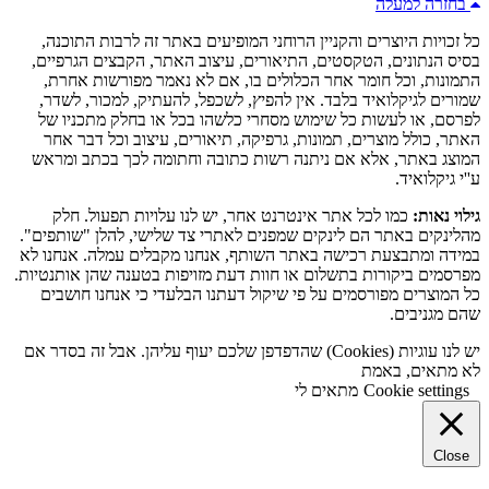
בחזרה למעלה
כל זכויות היוצרים והקניין הרוחני המופיעים באתר זה לרבות התוכנה,
בסיס הנתונים, הטקסטים, התיאורים, עיצוב האתר, הקבצים הגרפיים,
התמונות, וכל חומר אחר הכלולים בו, אם לא נאמר מפורשות אחרת,
שמורים לגיקלואיד בלבד. אין להפיץ, לשכפל, להעתיק, למכור, לשדר,
לפרסם, או לעשות כל שימוש מסחרי כלשהו בכל או בחלק מתכניו של
האתר, כולל מוצרים, תמונות, גרפיקה, תיאורים, עיצוב וכל דבר אחר
המוצג באתר, אלא אם ניתנה רשות כתובה וחתומה לכך בכתב ומראש
ע''י גיקלואיד.
גילוי נאות:
כמו לכל אתר אינטרנט אחר, יש לנו עלויות תפעול. חלק
מהלינקים באתר הם לינקים שמפנים לאתרי צד שלישי, להלן "שותפים".
במידה ומתבצעת רכישה באתר השותף, אנחנו מקבלים עמלה. אנחנו לא
מפרסמים ביקורות בתשלום או חוות דעת מזויפות בטענה שהן אותנטיות.
כל המוצרים מפורסמים על פי שיקול דעתנו הבלעדי כי אנחנו חושבים
שהם מגניבים.
יש לנו עוגיות (Cookies) שהדפדפן שלכם יעוף עליהן. אבל זה בסדר אם
לא מתאים, באמת
Cookie settings
מתאים לי
Close