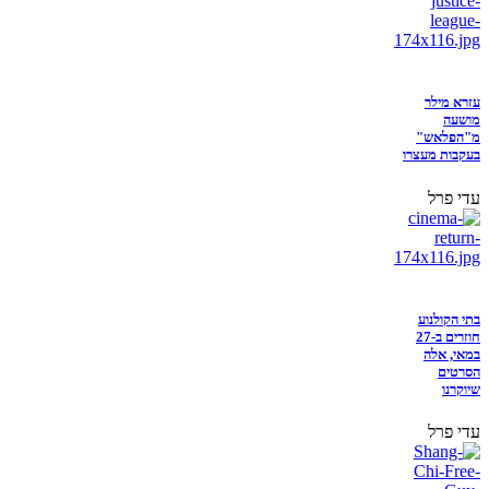
עזרא מילר
מושעה
מ"הפלאש"
בעקבות מעצרו
עדי פרל
בתי הקולנוע
חוזרים ב-27
במאי, אלה
הסרטים
שיוקרנו
עדי פרל