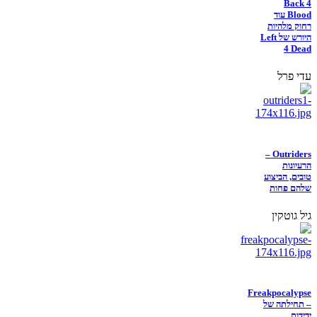
Back 4
Blood עוד
רחוק מלהיות
היורש של Left
4 Dead
עדי פרל
Outriders –
הרעיונות
טובים, הביצוע
שלהם פחות
גיל גוטקין
Freakpocalypse
– תחילתה של
ידידות