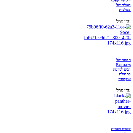
– סיפור קפקאי
בעולם של
מפלצות
עדי פרל
המנגה של
Beastars
תגיע לסיומה
בתחילת
אוקטובר
עדי פרל
לזכרו: חוברות