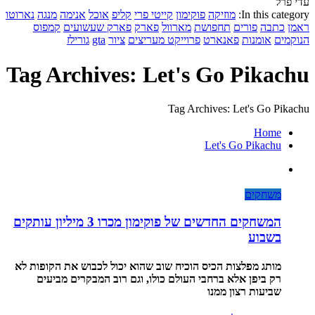
עדי פרל
In this category:
מוזיקה
פוקימון
קייטי פרי
קליפ
אוכל
אנימה
מנגה
נארוטו
ראמן
כתבה
פורים
תחפושת
מארוול
פארק
פארק שעשועים
קמפוס
הנוקמים
אומנות
פאנארט
פרוייקט מעריצים
ציור
gta
גורילז
Tag Archives: Let's Go Pikachu
Tag Archives: Let's Go Pikachu
Home
Let's Go Pikachu
משחקים
המשחקים החדשים של פוקימון מכרו 3 מיליון עותקים
בשבוע
מותג מפלצות הכיס הוכיח שוב שהוא יכול לכבוש את הקופות לא
רק ביפן אלא ברחבי העולם כולו, וגם רוב המבקרים מביעים
שביעות רצון ממנו