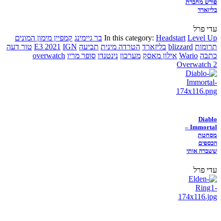
פורש מחברת
בליזארד
עדי פרל
Level Up
Headstart
In this category:
בר גיימינג
קמפיין מימון המונים
תרומות
blizzard
בליזארד
הטרדה מינית
תביעה
IGN
E3 2021
טור דעה
כתבה
Wario
אילון מאסק
מערכון
נינטנדו
סופר מריו
overwatch
Overwatch 2
Diablo
Immortal –
מסחטת
הכספים
ששברה אותי
עדי פרל