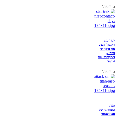
עדי פרל
יום "מגע
ראשון" הציג
את פיקארד
עונה 2,
דיסקוברי עונה
4 ועוד
עדי פרל
העונה
האחרונה של
Attack on