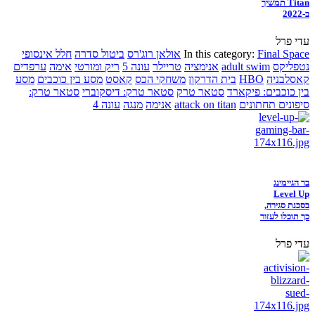
Titan תמשיך
ב-2022
עדי פרל
Final Space
In this category:
אולאן רוג'רס
ביטול סדרה
חלל אינסופי
נטפליקס
adult swim
אנימציה
טריילר
עונה 5
ריק ומורטי
אימה
ערפדים
קאסלבניה
HBO
בית הדרקון
משחקי הכס
קאסט
מסע בין כוכבים
מסע
בין כוכבים: פיקארד
סטאר טרק
סטאר טרק: דיסקוברי
סטאר טרק:
סיפונים תחתונים
attack on titan
אנימה
מנגה
עונה 4
בר הגיימינג
Level Up
בסכנת סגירה,
כך תוכלו לעזור
עדי פרל