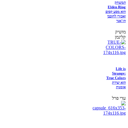
המשחק
Elden Ring
הוא מסע קסום
ואכזרי לחובבי
הז'אנר
מושיק
קלינמן
Life is
Strange:
True Colors
הוא יצירת
אומנות
עדי פרל