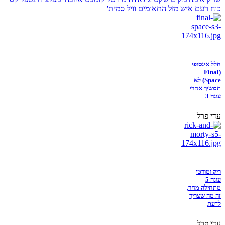
כוח רעם
איש מזל התאומים
וויל סמית'
חלל אינסופי
(Final
Space) לא
תמשיך אחרי
עונה 3
עדי פרל
ריק ומורטי
עונה 5
מתחילה מחר,
זה מה שצריך
לדעת
עדי פרל