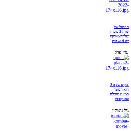
החתול של
שרק 2 מוכיח
שלדרימוורקס
יש 9 נשמות
עדי פרל
מקום שקט 2
הוא המשך
כמעט מוצלח
כמו קודמו
גיל גוטקין