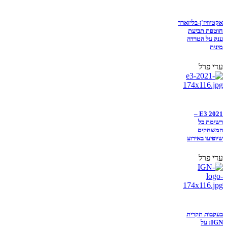
אקטיוויז'ן-בליזארד
חוטפת תביעת
ענק על הטרדה
מינית
עדי פרל
E3 2021 –
רשימת כל
המשחקים
שיופיעו באירוע
עדי פרל
בעקבות תקרית
IGN: על