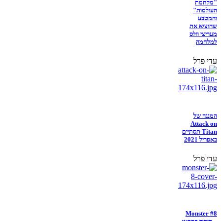
"מלחמת
העולמות"
והמטבע
שהוציא את
מעריצי וולס
למלחמה
עדי פרל
המנגה של
Attack on
Titan תסתיים
באפריל 2021
עדי פרל
Monster #8