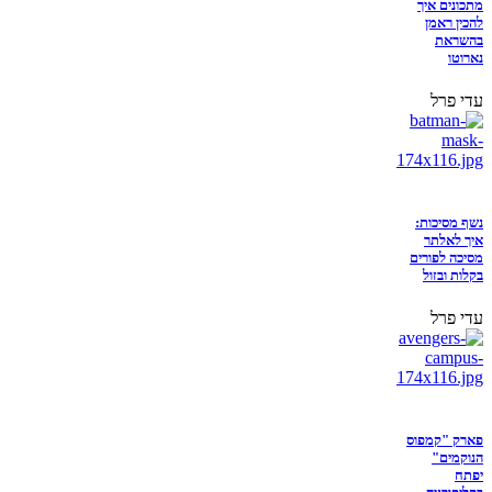
מתכונים איך
להכין ראמן
בהשראת
נארוטו
עדי פרל
נשף מסיכות:
איך לאלתר
מסיכה לפורים
בקלות ובזול
עדי פרל
פארק "קמפוס
הנוקמים"
יפתח