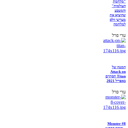
"מלחמת
העולמות"
והמטבע
שהוציא את
מעריצי וולס
למלחמה
עדי פרל
המנגה של
Attack on
Titan תסתיים
באפריל 2021
עדי פרל
Monster #8