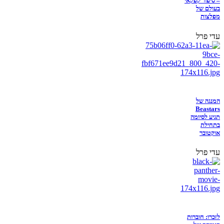
– סיפור קפקאי
בעולם של
מפלצות
עדי פרל
המנגה של
Beastars
תגיע לסיומה
בתחילת
אוקטובר
עדי פרל
לזכרו: חוברות