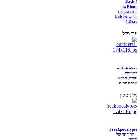
Back 4
Blood עוד
רחוק מלהיות
היורש של Left
4 Dead
עדי פרל
Outriders –
הרעיונות
טובים, הביצוע
שלהם פחות
גיל גוטקין
Freakpocalypse
– תחילתה של
ידידות