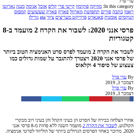
עדי פרל
In this category:
מוזיקה
פוקימון
קייטי פרי
קליפ
אוכל
אנימה
מנגה
נארוטו
ראמן
כתבה
פורים
תחפושת
מארוול
פארק
פארק שעשועים
קמפוס
הנוקמים
אומנות
פאנארט
פרוייקט מעריצים
ציור
gta
גורילז
פרסי אנני 2020: לשבור את הקרח 2 מועמד ב-8
קטגוריות
לשבור את הקרח 2 מועמד לפרס סרט האנימציה הטוב ביותר
של פרסי אנני 2020 ויצטרך להתגבר על שמות גדולים כמו
צעצוע של סיפור 4 וקלאוס
By
עדי פרל
דצמבר 3, 2019
By
עדי פרל
דצמבר 3, 2019
Facebook
Twitter
WhatsApp
Pinterest
Email
אחרי הצלחה כבירה של הסרט הן בעיני הקהל והן בעיני רוב מבקרי
הקולנוע,
לשבור את הקרח 2
מועמד השנה ללא פחות מ-8 פרסי אנני
2020. מדובר באחד הפרסים הגדולים ביותר של הוליווד לסרטי אנימציה.