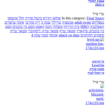
Titan תמשיך
ב-2022
עדי פרל
Final Space
In this category:
אולאן רוג'רס
ביטול סדרה
חלל אינסופי
נטפליקס
adult swim
אנימציה
טריילר
עונה 5
ריק ומורטי
אימה
ערפדים
קאסלבניה
HBO
בית הדרקון
משחקי הכס
קאסט
מסע בין כוכבים
מסע
בין כוכבים: פיקארד
סטאר טרק
סטאר טרק: דיסקוברי
סטאר טרק:
סיפונים תחתונים
attack on titan
אנימה
מנגה
עונה 4
בר הגיימינג
Level Up
בסכנת סגירה,
כך תוכלו לעזור
עדי פרל