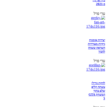
בקליפורניה
ב-2021
עדי פרל
יצירות אומנות
גיקיות מעוררות
השראה ששווה
להכיר
עדי פרל
להקת גורילז
עשתה קליפ
שלם בתוך
המשחק GTA
5