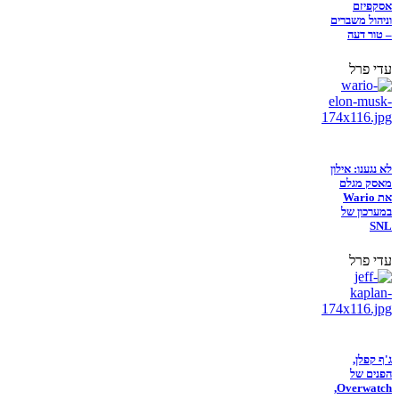
אסקפיזם
וניהול משברים
– טור דעה
עדי פרל
לא נגענו: אילון
מאסק מגלם
את Wario
במערכון של
SNL
עדי פרל
ג'ף קפלן,
הפנים של
Overwatch,