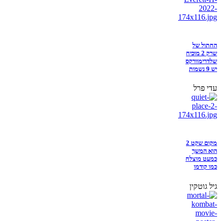
החתול של
שרק 2 מוכיח
שלדרימוורקס
יש 9 נשמות
עדי פרל
מקום שקט 2
הוא המשך
כמעט מוצלח
כמו קודמו
גיל גוטקין