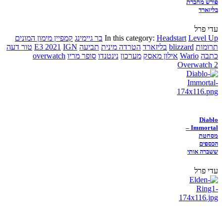
פורש מחברת
בליזארד
עדי פרל
Level Up
Headstart
In this category:
בר גיימינג
קמפיין מימון המונים
תרומות
blizzard
בליזארד
הטרדה מינית
תביעה
IGN
E3 2021
טור דעה
כתבה
Wario
אילון מאסק
מערכון
נינטנדו
סופר מריו
overwatch
Overwatch 2
Diablo
Immortal –
מסחטת
הכספים
ששברה אותי
עדי פרל