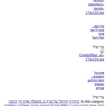
כוח רעם –
בושה לז'אנר
סרטי
גיבורי-העל
עדי פרל
איש מזל
התאומים –
הניסוי הקולנועי
שמכאיב
בעיניים
עדי פרל
In this category:
ביקורת
החתול של שרק 2: משאלה אחת ודי
כתבה
שרק
אימה
מקום שקט 2
HBO
מורטל קומבט
אהבה ומפלצות
נטפליקס