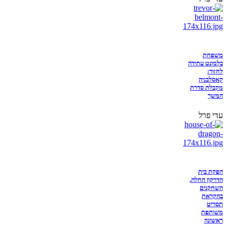
משפחת
בלמונט עתידה
לחזור:
קאסלבניה
מקבלת סדרת
המשך
עדי פרל
הפקת בית
הדרקון החלה,
השחקנים
בהקראת
תסריט
משותפת
ראשונה