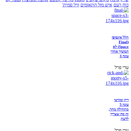
כוח רעם
איש מזל התאומים
וויל סמית'
חלל אינסופי
(Final
Space) לא
תמשיך אחרי
עונה 3
עדי פרל
ריק ומורטי
עונה 5
מתחילה מחר,
זה מה שצריך
לדעת
עדי פרל