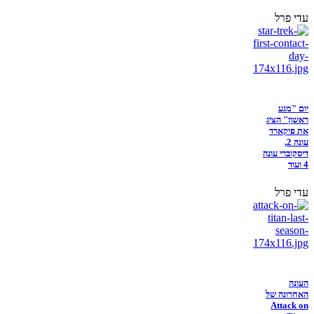
עדי פרל
יום "מגע
ראשון" הציג
את פיקארד
עונה 2,
דיסקוברי עונה
4 ועוד
עדי פרל
העונה
האחרונה של
Attack on