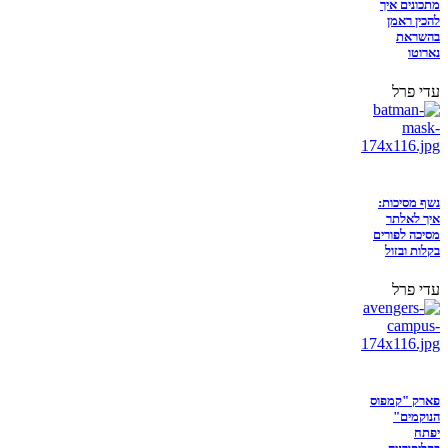
מתכונים איך
להכין ראמן
בהשראת
נארוטו
עדי פרל
נשף מסיכות:
איך לאלתר
מסיכה לפורים
בקלות ובזול
עדי פרל
פארק "קמפוס
הנוקמים"
יפתח