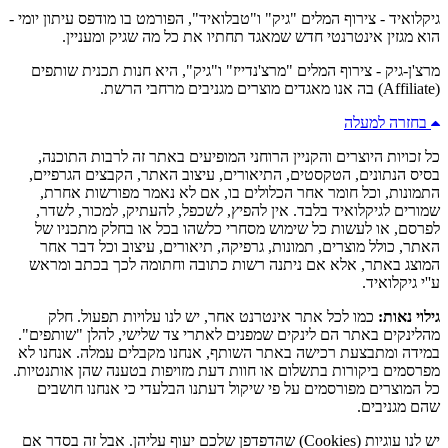
גיקלואיד - צירוף המלים "גיק" ו"טבלואיד", הפורמט בו מודפס עיתון יומי -
הוא מגזין אינטרנטי חדש שמאגד תחתיו את כל מה שגיק ומעניין.
מרצ'ן-גיק - צירוף המלים "מרצ'נדייז" ו"גיק", היא חנות תכנית שותפים
(Affiliate) בה אנו מאגדים מוצרים מגניבים מרחבי הרשת.
בחזרה למעלה
כל זכויות היוצרים והקניין הרוחני המופיעים באתר זה לרבות התוכנה,
בסיס הנתונים, הטקסטים, התיאורים, עיצוב האתר, הקבצים הגרפיים,
התמונות, וכל חומר אחר הכלולים בו, אם לא נאמר מפורשות אחרת,
שמורים לגיקלואיד בלבד. אין להפיץ, לשכפל, להעתיק, למכור, לשדר,
לפרסם, או לעשות כל שימוש מסחרי כלשהו בכל או בחלק מתכניו של
האתר, כולל מוצרים, תמונות, גרפיקה, תיאורים, עיצוב וכל דבר אחר
המוצג באתר, אלא אם ניתנה רשות כתובה וחתומה לכך בכתב ומראש
ע''י גיקלואיד.
גילוי נאות:
כמו לכל אתר אינטרנט אחר, יש לנו עלויות תפעול. חלק
מהלינקים באתר הם לינקים שמפנים לאתרי צד שלישי, להלן "שותפים".
במידה ומתבצעת רכישה באתר השותף, אנחנו מקבלים עמלה. אנחנו לא
מפרסמים ביקורות בתשלום או חוות דעת מזויפות בטענה שהן אותנטיות.
כל המוצרים מפורסמים על פי שיקול דעתנו הבלעדי כי אנחנו חושבים
שהם מגניבים.
יש לנו עוגיות (Cookies) שהדפדפן שלכם יעוף עליהן. אבל זה בסדר אם