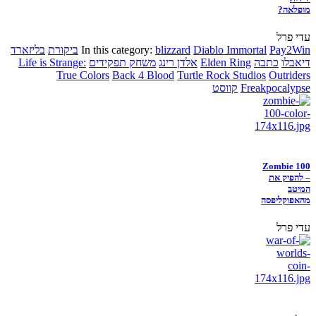
מופלאה?
עדי פרל
Pay2Win
Diablo Immortal
blizzard
In this category:
ביקורת
בליזארד
דיאבלו
כתבה
Elden Ring
אלדן רינג
משחק תפקידים
Life is Strange:
True Colors
Back 4 Blood
Turtle Rock Studios
Outriders
Freakpocalypse
קווסט
Zombie 100
– להפיק את
המיטב
מהאפוקליפסה
עדי פרל