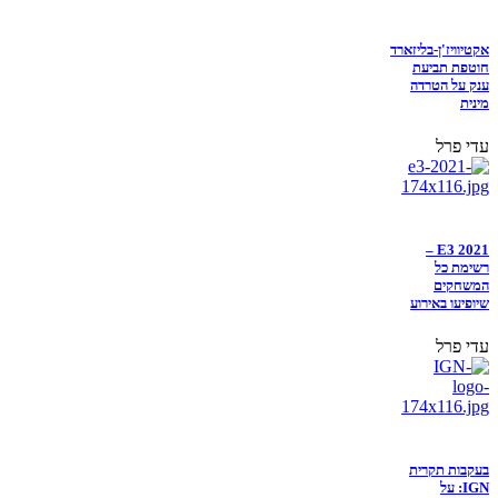
אקטיוויז'ן-בליזארד
חוטפת תביעת
ענק על הטרדה
מינית
עדי פרל
E3 2021 –
רשימת כל
המשחקים
שיופיעו באירוע
עדי פרל
בעקבות תקרית
IGN: על