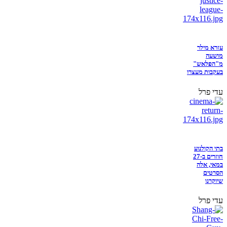
עזרא מילר
מושעה
מ"הפלאש"
בעקבות מעצרו
עדי פרל
בתי הקולנוע
חוזרים ב-27
במאי, אלה
הסרטים
שיוקרנו
עדי פרל