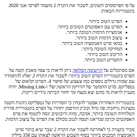
על פי הפרסומים השונים,
לשבור את הקרח
2 מועמד לפרסי אנני 2020
בקטגוריות הבאות:
הסרט הטוב ביותר.
הסרט עם האפקטים הטובים ביותר.
אנימציית הדמות הטובה ביותר.
עיצוב הדמות הטוב ביותר.
במאי סרט האנימציה הטוב ביותר.
המוזיקה הטובה ביותר.
הדיבוב הטוב ביותר.
התסריט הטוב ביותר.
אם מסתכלים על
הרשימה המלאה
ניתן לראות כי צפוי מאבק קשה על
הפרס בקטגוריית הסרט הטוב ביותר:
לשבור את הקרח 2
יאלץ להתמודד
עם שמות גדולים נוספים כמו
צעצוע של סיפור 4
, הסרט
קלאוס
של
נטפליקס, סרט ההמשך של
הדרקון הראשון שלי
ו-Missing Link. יהיה
מעניין לראות מי מהם יצא מנצח ומי יחזור הביתה בידיים ריקות.
בקטגוריות האחרות אפשר להבחין כי הסדרות של נטפליקס ניהנות השנה
מנציגות נרחבת:
פה גדול
ו
בוג'ק הורסמן
יתחרו על הפרס בקטגוריית סדרת
הטלוויזיה הטובה ביותר,
אהבה, מוות ורובוטים
ינסה לקטוף את פרס
האפקטים ו
כרמן סנדיאגו
תנסה לגנוב מכולם את הפרס על עיצוב הדמות.
נזכיר בקצרה כי לאחרונה
לשבור את הקרח 2
שבר שיא בתור סרט
האנימציה המכניס ביותר בסוף השבוע הראשון לצאתו עם 358 מיליון