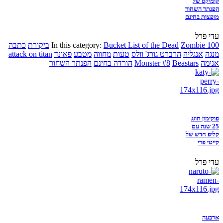
קומיקס של
הפנתר השחור
מופצות בחינם
עדי פרל
Zombie 100
Bucket List of the Dead
In this category:
ביקורת
כתבה
מנגה
אנגליה
הרברט גורג' וולס
טעות
מחווה
מטבע
פאונד
attack on titan
אנימה
Beastars
Monster #8
הורדה בחינם
הפנתר השחור
פוקימון חוגג
25 שנה עם
קליפ חדש של
קייטי פרי
עדי פרל
ארבעה