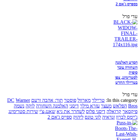
בספייס ג'אם 2
עדי פרל
הסרט האלמנה
השחורה עובר
סופית
לסטרימינג, צפו
בטריילר החדש
עדי פרל
In this category:
טריילר
מארוול
פוסטר
תור: אהבה ורעם
Warner
DC
Bros
הפלאש
מעצר
עזרא מילר
דיסני
האלמנה השחורה
לוקה
נשמה
פיקסאר
קרואלה
דיסני פלוס
לשחרר את גיא
שאנג-צ'י
שירות סטרימינג
ג'יימס לברון
זנדאיה
לוני טונס
ליהוק
ספייס ג'אם 2