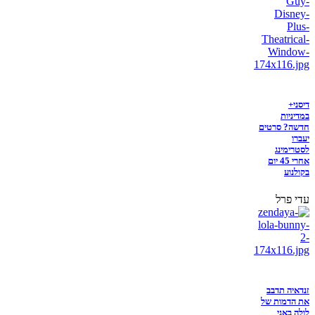
דיסני+
במדיניות
חדשה? סרטים
יעברו
לסטרימינג
אחרי 45 יום
בקולנוע
עדי פרל
זנדאיה תדבב
את הדמות של
לולה באני