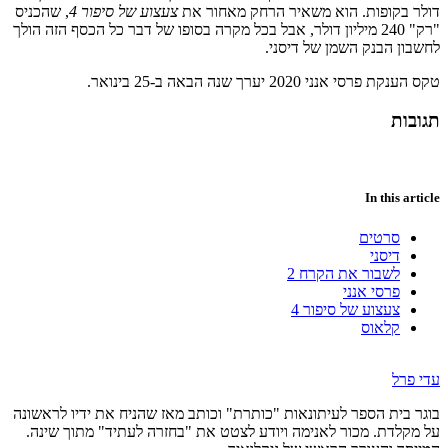
דולר בקופות. הוא משאיר הרחק מאחור את
צעצוע של סיפור 4
, שהכניס
"רק" 240 מיליון דולר, אבל בכל מקרה בסופו של דבר כל הכסף הזה הולך
לחשבון הבנק השמן של דיסני.
טקס הענקת פרסי אנני 2020 יערך שנה הבאה ב-25 בינואר.
תגובות
In this article
סרטים
דיסני
לשבור את הקרח 2
פרסי אנני
צעצוע של סיפור 4
קלאוס
עדי פרל
בוגר בית הספר לעיתונאות "כותרת" וכותב מאז שהניח את ידיו לראשונה
על מקלדת. מכור לאנימה ויודע לצטט את "בחזרה לעתיד" מתוך שינה.