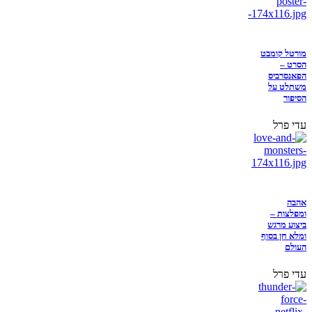
מורטל קומבט
הסרט –
הפאנסרביס
משתלט על
הסיפור
עדי פרל
אהבה
ומפלצות –
ביצוע מרגש
ומלא חן בסוף
העולם
עדי פרל