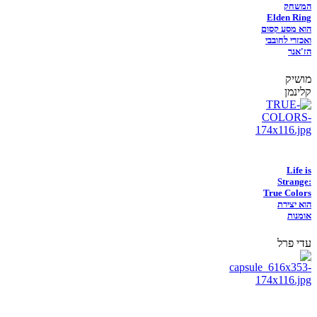
המשחק
Elden Ring
הוא מסע קסום
ואכזרי לחובבי
הז'אנר
מושיק
קלינמן
Life is
Strange:
True Colors
הוא יצירת
אומנות
עדי פרל