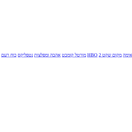
ימה
מקום שקט 2
HBO
מורטל קומבט
אהבה ומפלצות
נטפליקס
כוח רעם