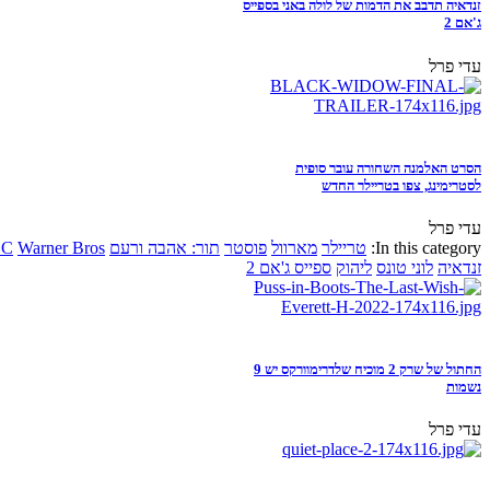
זנדאיה תדבב את הדמות של לולה באני בספייס
ג'אם 2
עדי פרל
הסרט האלמנה השחורה עובר סופית
לסטרימינג, צפו בטריילר החדש
עדי פרל
In this category:
טריילר
מארוול
פוסטר
תור: אהבה ורעם
Warner Bros
DC
זנדאיה
לוני טונס
ליהוק
ספייס ג'אם 2
החתול של שרק 2 מוכיח שלדרימוורקס יש 9
נשמות
עדי פרל