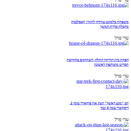
משפחת בלמונט עתידה לחזור: קאסלבניה
מקבלת סדרת המשך
עדי פרל
הפקת בית הדרקון החלה, השחקנים בהקראת
תסריט משותפת ראשונה
עדי פרל
יום "מגע ראשון" הציג את פיקארד עונה 2,
דיסקוברי עונה 4 ועוד
עדי פרל