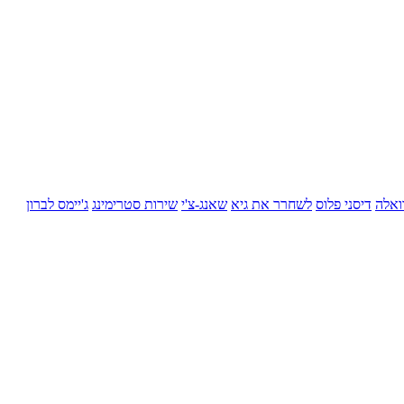
ואלה
דיסני פלוס
לשחרר את גיא
שאנג-צ'י
שירות סטרימינג
ג'יימס לברון