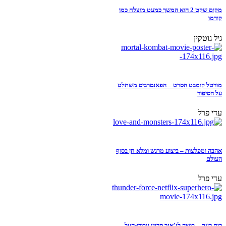
מקום שקט 2 הוא המשך כמעט מוצלח כמו
קודמו
גיל גוטקין
מורטל קומבט הסרט – הפאנסרביס משתלט
על הסיפור
עדי פרל
אהבה ומפלצות – ביצוע מרגש ומלא חן בסוף
העולם
עדי פרל
כוח רעם – בושה לז'אנר סרטי גיבורי-העל