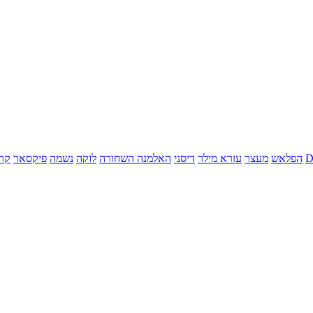
הפלאש
מעצר
עזרא מילר
דיסני
האלמנה השחורה
לוקה
נשמה
פיקסאר
קר