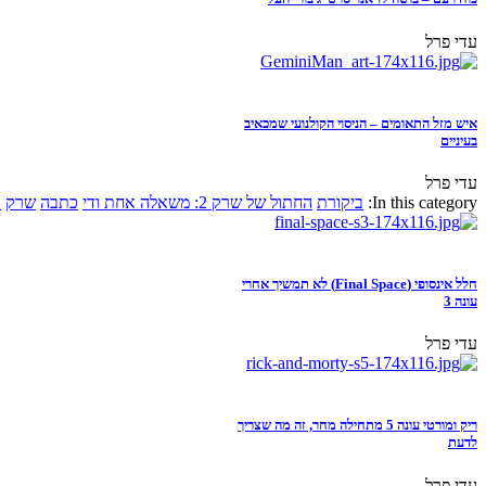
עדי פרל
איש מזל התאומים – הניסוי הקולנועי שמכאיב
בעיניים
עדי פרל
In this category:
ביקורת
החתול של שרק 2: משאלה אחת ודי
כתבה
שרק
א
חלל אינסופי (Final Space) לא תמשיך אחרי
עונה 3
עדי פרל
ריק ומורטי עונה 5 מתחילה מחר, זה מה שצריך
לדעת
עדי פרל