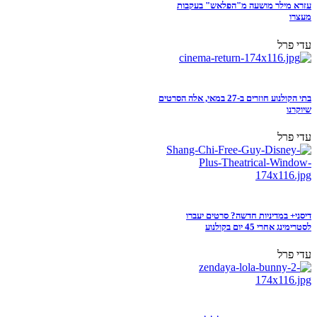
עזרא מילר מושעה מ"הפלאש" בעקבות
מעצרו
עדי פרל
בתי הקולנוע חוזרים ב-27 במאי, אלה הסרטים
שיוקרנו
עדי פרל
דיסני+ במדיניות חדשה? סרטים יעברו
לסטרימינג אחרי 45 יום בקולנוע
עדי פרל