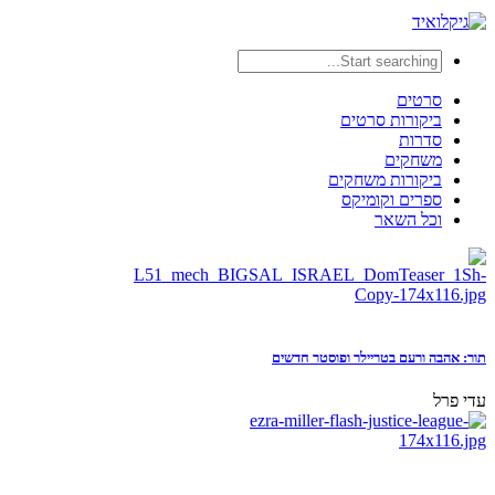
סרטים
ביקורות סרטים
סדרות
משחקים
ביקורות משחקים
ספרים וקומיקס
וכל השאר
תור: אהבה ורעם בטריילר ופוסטר חדשים
עדי פרל