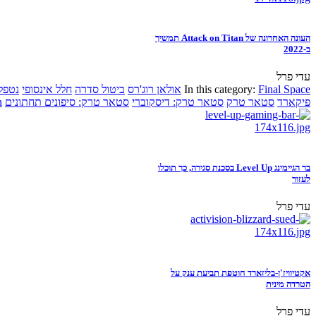
העונה האחרונה של Attack on Titan תמשיך
ב-2022
עדי פרל
Final Space
In this category:
אולאן רוג'רס
ביטול סדרה
חלל אינסופי
נטפל
פיקארד
סטאר טרק
סטאר טרק: דיסקוברי
סטאר טרק: סיפונים תחתונים
n
בר הגיימינג Level Up בסכנת סגירה, כך תוכלו
לעזור
עדי פרל
אקטיוויז'ן-בליזארד חוטפת תביעת ענק על
הטרדה מינית
עדי פרל