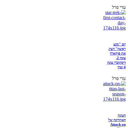
עדי פרל
יום "מגע
ראשון" הציג
את פיקארד
עונה 2,
דיסקוברי עונה
4 ועוד
עדי פרל
העונה
האחרונה של
Attack on