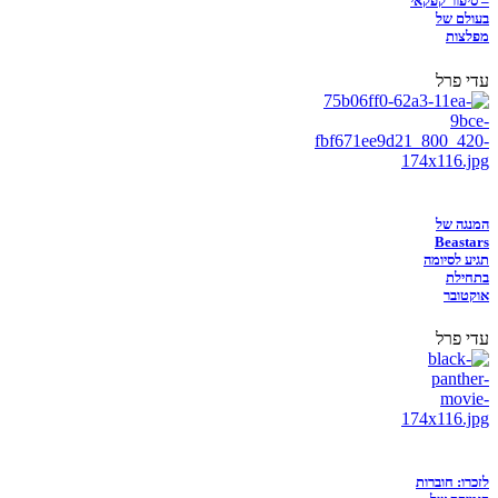
– סיפור קפקאי
בעולם של
מפלצות
עדי פרל
המנגה של
Beastars
תגיע לסיומה
בתחילת
אוקטובר
עדי פרל
לזכרו: חוברות