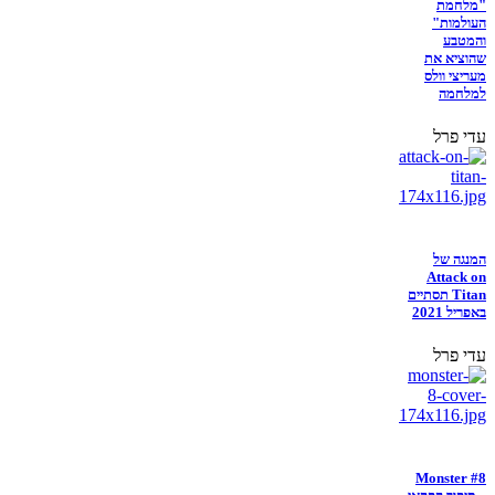
"מלחמת
העולמות"
והמטבע
שהוציא את
מעריצי וולס
למלחמה
עדי פרל
המנגה של
Attack on
Titan תסתיים
באפריל 2021
עדי פרל
Monster #8