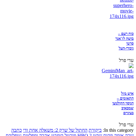
כוח רעם –
בושה לז'אנר
סרטי
גיבורי-העל
עדי פרל
איש מזל
התאומים –
הניסוי הקולנועי
שמכאיב
בעיניים
עדי פרל
In this category:
ביקורת
החתול של שרק 2: משאלה אחת ודי
כתבה
שרק
אימה
מקום שקט 2
HBO
מורטל קומבט
אהבה ומפלצות
נטפליקס