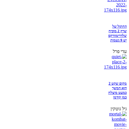
החתול של
שרק 2 מוכיח
שלדרימוורקס
יש 9 נשמות
עדי פרל
מקום שקט 2
הוא המשך
כמעט מוצלח
כמו קודמו
גיל גוטקין