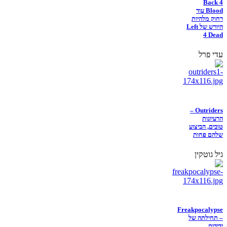
Back 4
Blood עוד
רחוק מלהיות
היורש של Left
4 Dead
עדי פרל
Outriders –
הרעיונות
טובים, הביצוע
שלהם פחות
גיל גוטקין
Freakpocalypse
– תחילתה של
ידידות