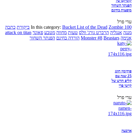
קומיקס של
הפנתר השחור
מופצות בחינם
עדי פרל
Zombie 100
Bucket List of the Dead
In this category:
ביקורת
כתבה
מנגה
אנגליה
הרברט גורג' וולס
טעות
מחווה
מטבע
פאונד
attack on titan
אנימה
Beastars
Monster #8
הורדה בחינם
הפנתר השחור
פוקימון חוגג
25 שנה עם
קליפ חדש של
קייטי פרי
עדי פרל
ארבעה