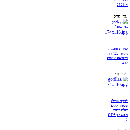
בקליפורניה
ב-2021
עדי פרל
יצירות אומנות
גיקיות מעוררות
השראה ששווה
להכיר
עדי פרל
להקת גורילז
עשתה קליפ
שלם בתוך
המשחק GTA
5