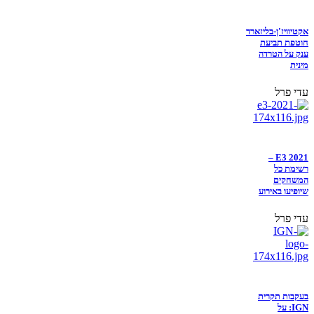
אקטיוויז'ן-בליזארד
חוטפת תביעת
ענק על הטרדה
מינית
עדי פרל
E3 2021 –
רשימת כל
המשחקים
שיופיעו באירוע
עדי פרל
בעקבות תקרית
IGN: על