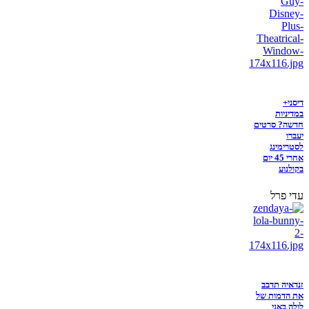
דיסני+
במדיניות
חדשה? סרטים
יעברו
לסטרימינג
אחרי 45 יום
בקולנוע
עדי פרל
זנדאיה תדבב
את הדמות של
לולה באני