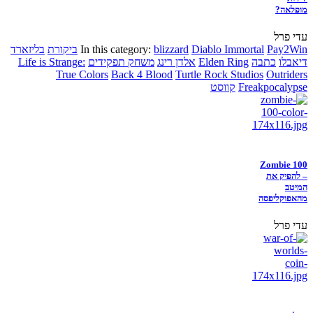
מופלאה?
עדי פרל
Pay2Win
Diablo Immortal
blizzard
In this category:
ביקורת
בליזארד
דיאבלו
כתבה
Elden Ring
אלדן רינג
משחק תפקידים
Life is Strange:
True Colors
Back 4 Blood
Turtle Rock Studios
Outriders
Freakpocalypse
קווסט
Zombie 100
– להפיק את
המיטב
מהאפוקליפסה
עדי פרל