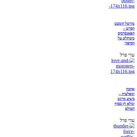
מורטל קומבט
הסרט –
הפאנסרביס
משתלט על
הסיפור
עדי פרל
אהבה
ומפלצות –
ביצוע מרגש
ומלא חן בסוף
העולם
עדי פרל