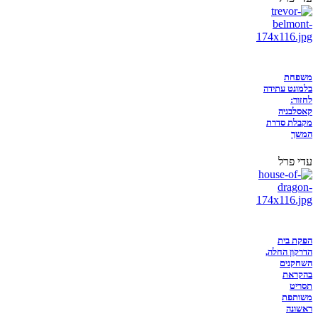
משפחת
בלמונט עתידה
לחזור:
קאסלבניה
מקבלת סדרת
המשך
עדי פרל
הפקת בית
הדרקון החלה,
השחקנים
בהקראת
תסריט
משותפת
ראשונה