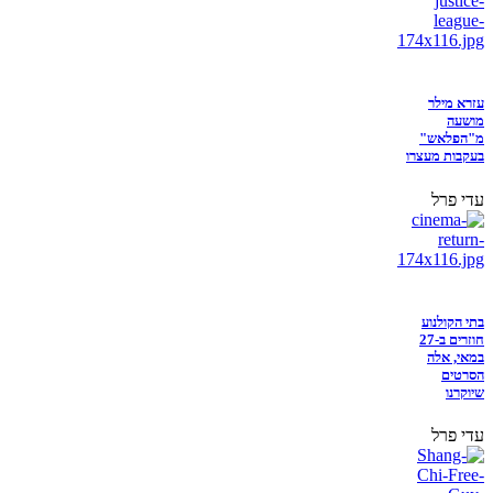
עזרא מילר
מושעה
מ"הפלאש"
בעקבות מעצרו
עדי פרל
בתי הקולנוע
חוזרים ב-27
במאי, אלה
הסרטים
שיוקרנו
עדי פרל