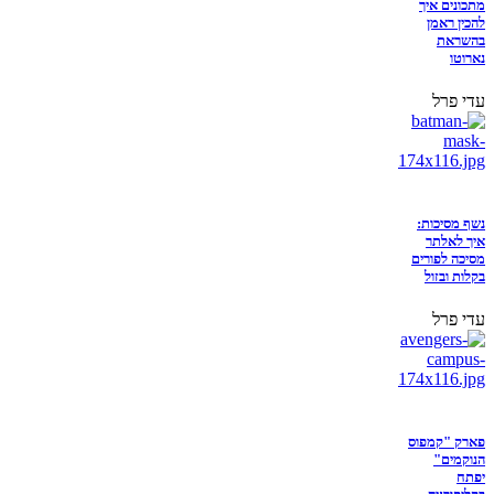
מתכונים איך
להכין ראמן
בהשראת
נארוטו
עדי פרל
נשף מסיכות:
איך לאלתר
מסיכה לפורים
בקלות ובזול
עדי פרל
פארק "קמפוס
הנוקמים"
יפתח