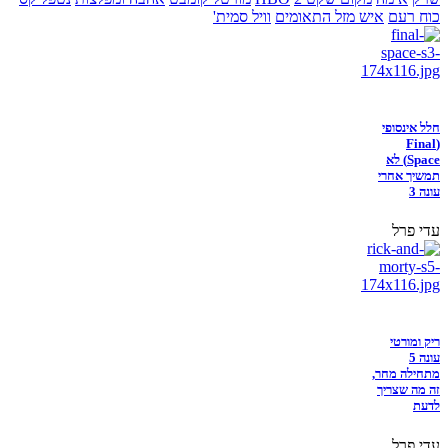
כוח רעם
איש מזל התאומים
וויל סמית'
חלל אינסופי
(Final
Space) לא
תמשיך אחרי
עונה 3
עדי פרל
ריק ומורטי
עונה 5
מתחילה מחר,
זה מה שצריך
לדעת
עדי פרל