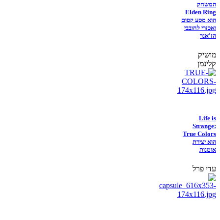
המשחק
Elden Ring
הוא מסע קסום
ואכזרי לחובבי
הז'אנר
מושיק
קלינמן
Life is
Strange:
True Colors
הוא יצירת
אומנות
עדי פרל