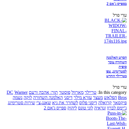
בספייס ג'אם 2
עדי פרל
הסרט האלמנה
השחורה עובר
סופית
לסטרימינג, צפו
בטריילר החדש
עדי פרל
In this category:
טריילר
מארוול
פוסטר
תור: אהבה ורעם
Warner
DC
Bros
הפלאש
מעצר
עזרא מילר
דיסני
האלמנה השחורה
לוקה
נשמה
פיקסאר
קרואלה
דיסני פלוס
לשחרר את גיא
שאנג-צ'י
שירות סטרימינג
ג'יימס לברון
זנדאיה
לוני טונס
ליהוק
ספייס ג'אם 2