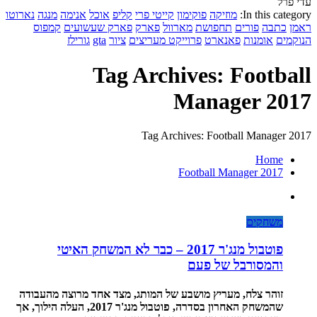
עדי פרל
In this category:
מוזיקה
פוקימון
קייטי פרי
קליפ
אוכל
אנימה
מנגה
נארוטו
ראמן
כתבה
פורים
תחפושת
מארוול
פארק
פארק שעשועים
קמפוס
הנוקמים
אומנות
פאנארט
פרוייקט מעריצים
ציור
gta
גורילז
Tag Archives: Football
Manager 2017
Tag Archives: Football Manager 2017
Home
Football Manager 2017
משחקים
פוטבול מנג'ר 2017 – כבר לא המשחק האיטי
והמסורבל של פעם
זוהר צלח, מעריץ מושבע של המותג, מצד אחד מרוצה מהעבודה
שהמשחק האחרון בסדרה, פוטבול מנג'ר 2017, העלה הילוך, אך