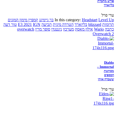
פורש מחברת
בליזארד
עדי פרל
Level Up
Headstart
In this category:
בר גיימינג
קמפיין מימון המונים
תרומות
blizzard
בליזארד
הטרדה מינית
תביעה
IGN
E3 2021
טור דעה
כתבה
Wario
אילון מאסק
מערכון
נינטנדו
סופר מריו
overwatch
Overwatch 2
Diablo
Immortal –
מסחטת
הכספים
ששברה אותי
עדי פרל