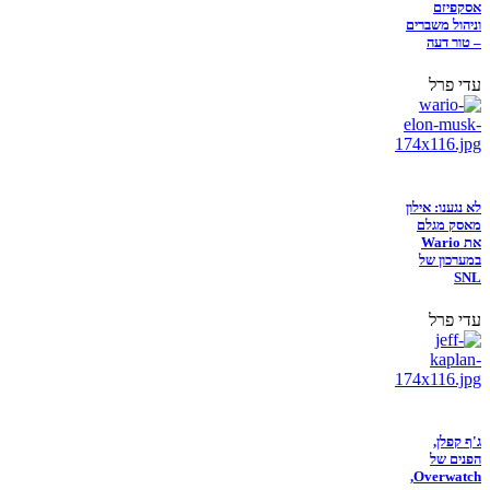
אסקפיזם
וניהול משברים
– טור דעה
עדי פרל
לא נגענו: אילון
מאסק מגלם
את Wario
במערכון של
SNL
עדי פרל
ג'ף קפלן,
הפנים של
Overwatch,