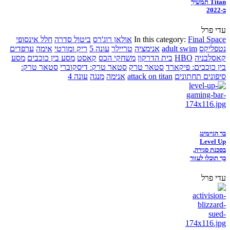
Titan תמשיך
ב-2022
עדי פרל
Final Space
In this category:
אולאן רוג'רס
ביטול סדרה
חלל אינסופי
נטפליקס
adult swim
אנימציה
טריילר
עונה 5
ריק ומורטי
אימה
ערפדים
קאסלבניה
HBO
בית הדרקון
משחקי הכס
קאסט
מסע בין כוכבים
מסע
בין כוכבים: פיקארד
סטאר טרק
סטאר טרק: דיסקוברי
סטאר טרק:
סיפונים תחתונים
attack on titan
אנימה
מנגה
עונה 4
בר הגיימינג
Level Up
בסכנת סגירה,
כך תוכלו לעזור
עדי פרל