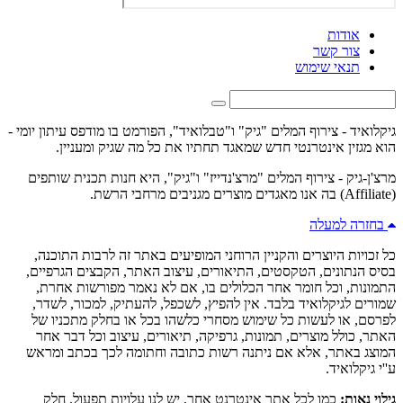
אודות
צור קשר
תנאי שימוש
גיקלואיד - צירוף המלים "גיק" ו"טבלואיד", הפורמט בו מודפס עיתון יומי -
הוא מגזין אינטרנטי חדש שמאגד תחתיו את כל מה שגיק ומעניין.
מרצ'ן-גיק - צירוף המלים "מרצ'נדייז" ו"גיק", היא חנות תכנית שותפים
(Affiliate) בה אנו מאגדים מוצרים מגניבים מרחבי הרשת.
בחזרה למעלה
כל זכויות היוצרים והקניין הרוחני המופיעים באתר זה לרבות התוכנה,
בסיס הנתונים, הטקסטים, התיאורים, עיצוב האתר, הקבצים הגרפיים,
התמונות, וכל חומר אחר הכלולים בו, אם לא נאמר מפורשות אחרת,
שמורים לגיקלואיד בלבד. אין להפיץ, לשכפל, להעתיק, למכור, לשדר,
לפרסם, או לעשות כל שימוש מסחרי כלשהו בכל או בחלק מתכניו של
האתר, כולל מוצרים, תמונות, גרפיקה, תיאורים, עיצוב וכל דבר אחר
המוצג באתר, אלא אם ניתנה רשות כתובה וחתומה לכך בכתב ומראש
ע''י גיקלואיד.
גילוי נאות:
כמו לכל אתר אינטרנט אחר, יש לנו עלויות תפעול. חלק