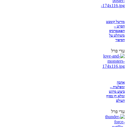
מורטל קומבט
הסרט –
הפאנסרביס
משתלט על
הסיפור
עדי פרל
אהבה
ומפלצות –
ביצוע מרגש
ומלא חן בסוף
העולם
עדי פרל