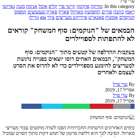
עדי פרל
In this category:
מוזיקה
פוקימון
קייטי פרי
קליפ
אוכל
אנימה
מנגה
נארוטו
ראמן
כתבה
פורים
תחפושת
מארוול
פארק
פארק שעשועים
קמפוס
הנוקמים
אומנות
פאנארט
פרוייקט מעריצים
ציור
gta
גורילז
הבמאים של "הנוקמים: סוף המשחק" קוראים
לא להתפתות לספויילרים
בעקבות ההדלפה של קטעים מתוך "הנוקמים: סוף
המשחק", הבמאים האחים רוסו יוצאים בפנייה נרגשת
למעריצים להימנע מספויילרים כדי לא להרוס את הסרט
לעצמם ולאחרים
By
עדי פרל
אפריל 17, 2019
By
עדי פרל
אפריל 17, 2019
Facebook
Twitter
WhatsApp
Pinterest
Email
בימים האחרונים הרשתות החברתיות הפכו לשדה מוקשים עבור מעריצי
מארוול. הסיבה לכך היא דליפת סרטון של חמש דקות מתוך הסרט שמכיל