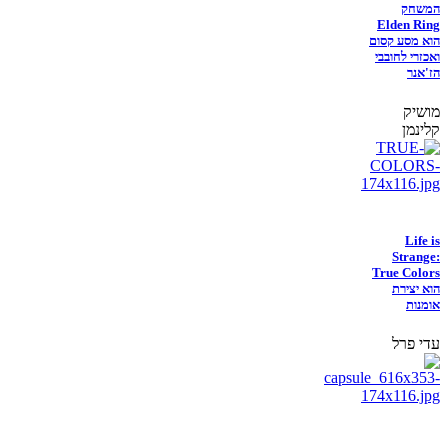
המשחק
Elden Ring
הוא מסע קסום
ואכזרי לחובבי
הז'אנר
מושיק
קלינמן
Life is
Strange:
True Colors
הוא יצירת
אומנות
עדי פרל