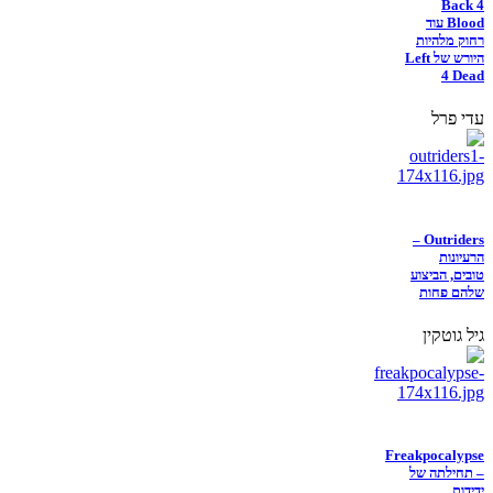
Back 4
Blood עוד
רחוק מלהיות
היורש של Left
4 Dead
עדי פרל
Outriders –
הרעיונות
טובים, הביצוע
שלהם פחות
גיל גוטקין
Freakpocalypse
– תחילתה של
ידידות