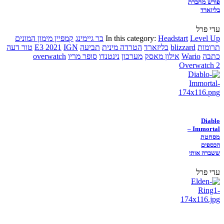
פורש מחברת
בליזארד
עדי פרל
Level Up
Headstart
In this category:
בר גיימינג
קמפיין מימון המונים
תרומות
blizzard
בליזארד
הטרדה מינית
תביעה
IGN
E3 2021
טור דעה
כתבה
Wario
אילון מאסק
מערכון
נינטנדו
סופר מריו
overwatch
Overwatch 2
Diablo
Immortal –
מסחטת
הכספים
ששברה אותי
עדי פרל