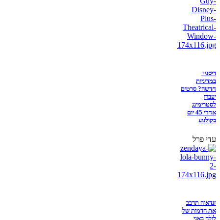
דיסני+
במדיניות
חדשה? סרטים
יעברו
לסטרימינג
אחרי 45 יום
בקולנוע
עדי פרל
זנדאיה תדבב
את הדמות של
לולה באני