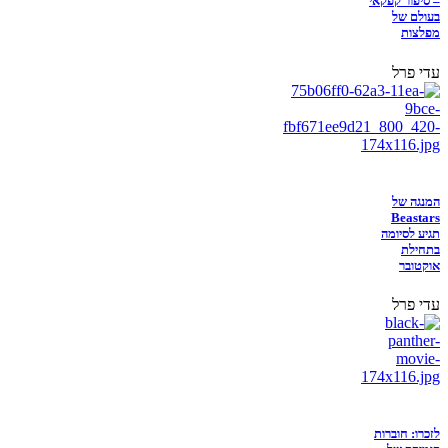
– סיפור קפקאי
בעולם של
מפלצות
עדי פרל
המנגה של
Beastars
תגיע לסיומה
בתחילת
אוקטובר
עדי פרל
לזכרו: חוברות