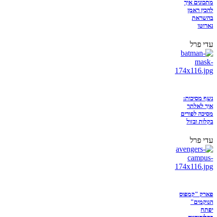
מתכונים איך
להכין ראמן
בהשראת
נארוטו
עדי פרל
נשף מסיכות:
איך לאלתר
מסיכה לפורים
בקלות ובזול
עדי פרל
פארק "קמפוס
הנוקמים"
יפתח