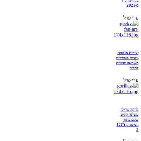
בקליפורניה
ב-2021
עדי פרל
יצירות אומנות
גיקיות מעוררות
השראה ששווה
להכיר
עדי פרל
להקת גורילז
עשתה קליפ
שלם בתוך
המשחק GTA
5