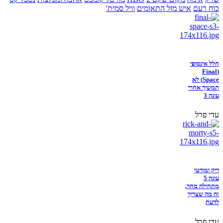
כוח רעם
איש מזל התאומים
וויל סמית'
חלל אינסופי
(Final
Space) לא
תמשיך אחרי
עונה 3
עדי פרל
ריק ומורטי
עונה 5
מתחילה מחר,
זה מה שצריך
לדעת
עדי פרל