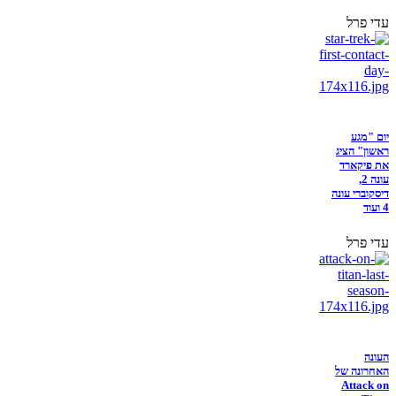
עדי פרל
יום "מגע
ראשון" הציג
את פיקארד
עונה 2,
דיסקוברי עונה
4 ועוד
עדי פרל
העונה
האחרונה של
Attack on