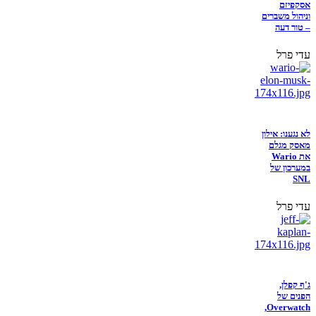
אסקפיזם
וניהול משברים
– טור דעה
עדי פרל
לא נגענו: אילון
מאסק מגלם
את Wario
במערכון של
SNL
עדי פרל
ג'ף קפלן,
הפנים של
Overwatch,