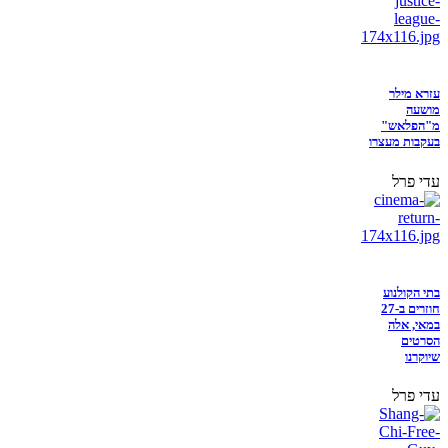
עזרא מילר
מושעה
מ"הפלאש"
בעקבות מעצרו
עדי פרל
בתי הקולנוע
חוזרים ב-27
במאי, אלה
הסרטים
שיוקרנו
עדי פרל