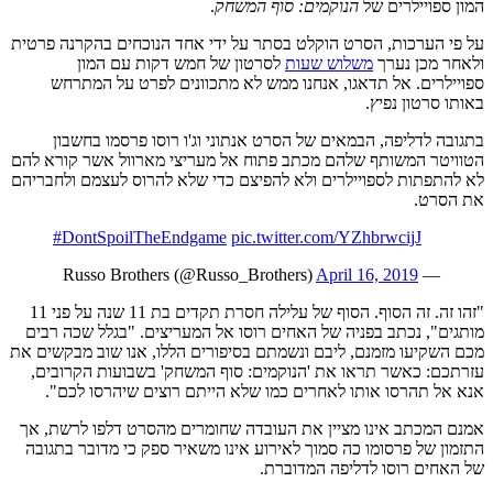
המון ספויילרים של
הנוקמים: סוף המשחק
.
על פי הערכות, הסרט הוקלט בסתר על ידי אחד הנוכחים בהקרנה פרטית
ולאחר מכן נערך
משלוש שעות
לסרטון של חמש דקות עם המון
ספויילרים. אל תדאגו, אנחנו ממש לא מתכוונים לפרט על המתרחש
באותו סרטון נפיץ.
בתגובה לדליפה, הבמאים של הסרט אנתוני וג'ו רוסו פרסמו בחשבון
הטוויטר המשותף שלהם מכתב פתוח אל מעריצי מארוול אשר קורא להם
לא להתפתות לספויילרים ולא להפיצם כדי שלא להרוס לעצמם ולחבריהם
את הסרט.
#DontSpoilTheEndgame
pic.twitter.com/YZhbrwcijJ
April 16, 2019
— Russo Brothers (@Russo_Brothers)
"זהו זה. זה הסוף. הסוף של עלילה חסרת תקדים בת 11 שנה על פני 11
מותגים", נכתב בפניה של האחים רוסו אל המעריצים. "בגלל שכה רבים
מכם השקיעו מזמנם, ליבם ונשמתם בסיפורים הללו, אנו שוב מבקשים את
עזרתכם: כאשר תראו את 'הנוקמים: סוף המשחק' בשבועות הקרובים,
אנא אל תהרסו אותו לאחרים כמו שלא הייתם רוצים שיהרסו לכם".
אמנם המכתב אינו מציין את העובדה שחומרים מהסרט דלפו לרשת, אך
התזמון של פרסומו כה סמוך לאירוע אינו משאיר ספק כי מדובר בתגובה
של האחים רוסו לדליפה המדוברת.