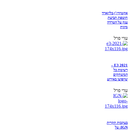
אקטיוויז'ן-בליזארד
חוטפת תביעת
ענק על הטרדה
מינית
עדי פרל
E3 2021 –
רשימת כל
המשחקים
שיופיעו באירוע
עדי פרל
בעקבות תקרית
IGN: על