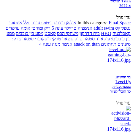
Titan תמשיך
ב-2022
עדי פרל
Final Space
In this category:
אולאן רוג'רס
ביטול סדרה
חלל אינסופי
נטפליקס
adult swim
אנימציה
טריילר
עונה 5
ריק ומורטי
אימה
ערפדים
קאסלבניה
HBO
בית הדרקון
משחקי הכס
קאסט
מסע בין כוכבים
מסע
בין כוכבים: פיקארד
סטאר טרק
סטאר טרק: דיסקוברי
סטאר טרק:
סיפונים תחתונים
attack on titan
אנימה
מנגה
עונה 4
בר הגיימינג
Level Up
בסכנת סגירה,
כך תוכלו לעזור
עדי פרל