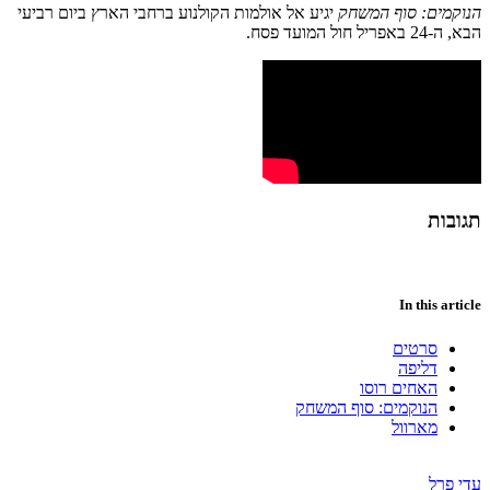
הנוקמים: סוף המשחק
יגיע אל אולמות הקולנוע ברחבי הארץ ביום רביעי
הבא, ה-24 באפריל חול המועד פסח.
תגובות
In this article
סרטים
דליפה
האחים רוסו
הנוקמים: סוף המשחק
מארוול
עדי פרל