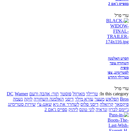
בספייס ג'אם 2
עדי פרל
הסרט האלמנה
השחורה עובר
סופית
לסטרימינג, צפו
בטריילר החדש
עדי פרל
In this category:
טריילר
מארוול
פוסטר
תור: אהבה ורעם
Warner
DC
Bros
הפלאש
מעצר
עזרא מילר
דיסני
האלמנה השחורה
לוקה
נשמה
פיקסאר
קרואלה
דיסני פלוס
לשחרר את גיא
שאנג-צ'י
שירות סטרימינג
ג'יימס לברון
זנדאיה
לוני טונס
ליהוק
ספייס ג'אם 2