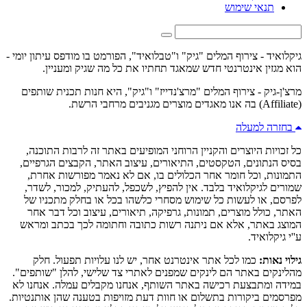
תנאי שימוש
גיקלואיד - צירוף המלים "גיק" ו"טבלואיד", הפורמט בו מודפס עיתון יומי -
הוא מגזין אינטרנטי חדש שמאגד תחתיו את כל מה שגיק ומעניין.
מרצ'ן-גיק - צירוף המלים "מרצ'נדייז" ו"גיק", היא חנות תכנית שותפים
(Affiliate) בה אנו מאגדים מוצרים מגניבים מרחבי הרשת.
בחזרה למעלה
כל זכויות היוצרים והקניין הרוחני המופיעים באתר זה לרבות התוכנה,
בסיס הנתונים, הטקסטים, התיאורים, עיצוב האתר, הקבצים הגרפיים,
התמונות, וכל חומר אחר הכלולים בו, אם לא נאמר מפורשות אחרת,
שמורים לגיקלואיד בלבד. אין להפיץ, לשכפל, להעתיק, למכור, לשדר,
לפרסם, או לעשות כל שימוש מסחרי כלשהו בכל או בחלק מתכניו של
האתר, כולל מוצרים, תמונות, גרפיקה, תיאורים, עיצוב וכל דבר אחר
המוצג באתר, אלא אם ניתנה רשות כתובה וחתומה לכך בכתב ומראש
ע''י גיקלואיד.
גילוי נאות:
כמו לכל אתר אינטרנט אחר, יש לנו עלויות תפעול. חלק
מהלינקים באתר הם לינקים שמפנים לאתרי צד שלישי, להלן "שותפים".
במידה ומתבצעת רכישה באתר השותף, אנחנו מקבלים עמלה. אנחנו לא
מפרסמים ביקורות בתשלום או חוות דעת מזויפות בטענה שהן אותנטיות.