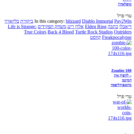
מופלאה?
עדי פרל
Pay2Win
Diablo Immortal
blizzard
In this category:
ביקורת
בליזארד
דיאבלו
כתבה
Elden Ring
אלדן רינג
משחק תפקידים
Life is Strange:
True Colors
Back 4 Blood
Turtle Rock Studios
Outriders
Freakpocalypse
קווסט
Zombie 100
– להפיק את
המיטב
מהאפוקליפסה
עדי פרל