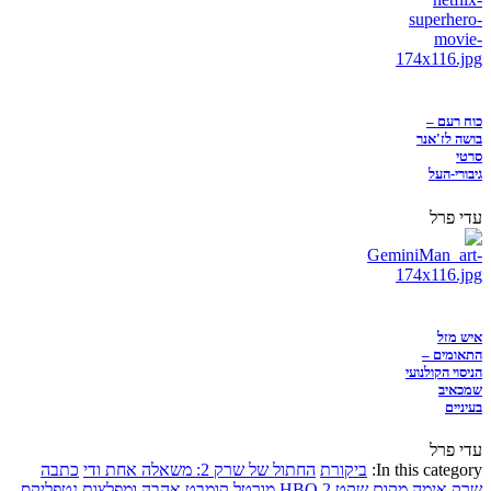
כוח רעם –
בושה לז'אנר
סרטי
גיבורי-העל
עדי פרל
איש מזל
התאומים –
הניסוי הקולנועי
שמכאיב
בעיניים
עדי פרל
In this category:
ביקורת
החתול של שרק 2: משאלה אחת ודי
כתבה
שרק
אימה
מקום שקט 2
HBO
מורטל קומבט
אהבה ומפלצות
נטפליקס