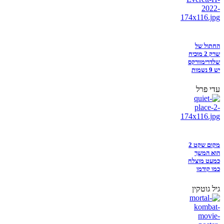
החתול של
שרק 2 מוכיח
שלדרימוורקס
יש 9 נשמות
עדי פרל
מקום שקט 2
הוא המשך
כמעט מוצלח
כמו קודמו
גיל גוטקין