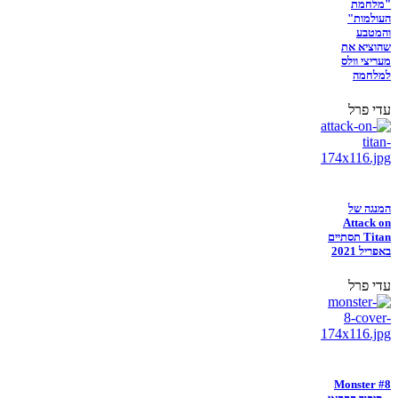
"מלחמת
העולמות"
והמטבע
שהוציא את
מעריצי וולס
למלחמה
עדי פרל
המנגה של
Attack on
Titan תסתיים
באפריל 2021
עדי פרל
Monster #8