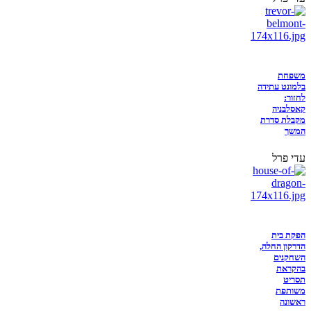
משפחת
בלמונט עתידה
לחזור:
קאסלבניה
מקבלת סדרת
המשך
עדי פרל
הפקת בית
הדרקון החלה,
השחקנים
בהקראת
תסריט
משותפת
ראשונה