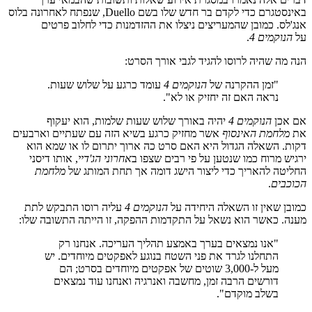
באינסטגרם כדי לקדם בר חדש שלו בשם Duello, שנפתח לאחרונה בלוס
אנג'לס. כמובן שהמעריצים ניצלו את ההזדמנות כדי לחלוב פרטים
על
הנוקמים 4
.
הנה מה שהיה לרוסו להגיד לגבי אורך הסרט:
"זמן ההקרנה של
הנוקמים 4
עומד כרגע על שלוש שעות.
נראה האם זה יחזיק או לא".
אם אכן
הנוקמים 4
יהיה באורך שלוש שעות שלמות, הוא יעקוף
את
מלחמת האינסוף
אשר מחזיק כרגע בשיא הזה עם שעתיים וארבעים
דקות. השאלה הגדול היא האם סרט כה ארוך יתרום לו או שמא הוא
ירגיש מרוח כמו שנטען על פי רבים שצפו ב
אחרוני הג'דיי
, אותו דיסני
החליטה להאריך כדי ליצור הישג דומה אך תחת המותג של
מלחמת
הכוכבים
.
כמובן שאין זו השאלה היחידה על
הנוקמים 4
עליה רוסו התבקש לתת
מענה. כאשר הוא נשאל על התקדמות ההפקה, זו הייתה התשובה שלו:
"אנו נמצאים בערך באמצע תהליך העריכה. אנחנו רק
התחלנו לגרד את פני השטח בנוגע לאפקטים מיוחדים. יש
מעל ל-3,000 שוטים של אפקטים מיוחדים בסרט; הם
דורשים הרבה זמן, מחשבה ואנרגיה ואנחנו עוד נמצאים
בשלב מוקדם".