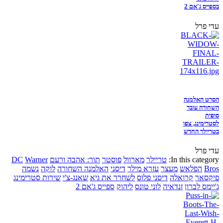
בספייס ג'אם 2
עדי פרל
הסרט האלמנה
השחורה עובר
סופית
לסטרימינג, צפו
בטריילר החדש
עדי פרל
In this category:
טריילר
מארוול
פוסטר
תור: אהבה ורעם
Warner
DC
Bros
הפלאש
מעצר
עזרא מילר
דיסני
האלמנה השחורה
לוקה
נשמה
פיקסאר
קרואלה
דיסני פלוס
לשחרר את גיא
שאנג-צ'י
שירות סטרימינג
ג'יימס לברון
זנדאיה
לוני טונס
ליהוק
ספייס ג'אם 2