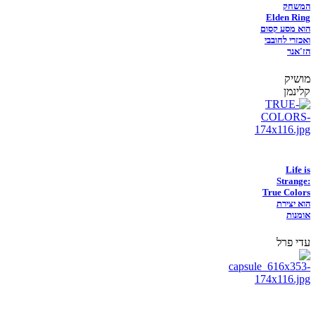
המשחק
Elden Ring
הוא מסע קסום
ואכזרי לחובבי
הז'אנר
מושיק
קלינמן
Life is
Strange:
True Colors
הוא יצירת
אומנות
עדי פרל