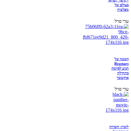
– סיפור קפקאי
בעולם של
מפלצות
עדי פרל
המנגה של
Beastars
תגיע לסיומה
בתחילת
אוקטובר
עדי פרל
לזכרו: חוברות