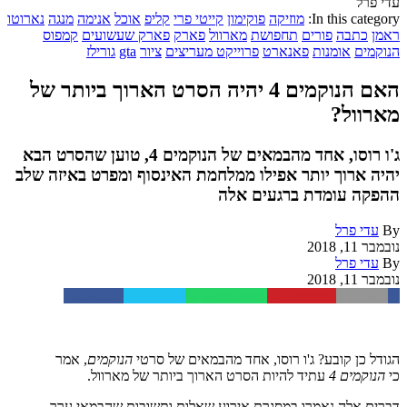
עדי פרל
In this category:
מוזיקה
פוקימון
קייטי פרי
קליפ
אוכל
אנימה
מנגה
נארוטו
ראמן
כתבה
פורים
תחפושת
מארוול
פארק
פארק שעשועים
קמפוס
הנוקמים
אומנות
פאנארט
פרוייקט מעריצים
ציור
gta
גורילז
האם הנוקמים 4 יהיה הסרט הארוך ביותר של
מארוול?
ג'ו רוסו, אחד מהבמאים של הנוקמים 4, טוען שהסרט הבא
יהיה ארוך יותר אפילו ממלחמת האינסוף ומפרט באיזה שלב
ההפקה עומדת ברגעים אלה
By
עדי פרל
נובמבר 11, 2018
By
עדי פרל
נובמבר 11, 2018
Facebook
Twitter
WhatsApp
Pinterest
Email
הגודל כן קובע? ג'ו רוסו, אחד מהבמאים של סרטי
הנוקמים
, אמר
כי
הנוקמים 4
עתיד להיות הסרט הארוך ביותר של מארוול.
דברים אלה נאמרו במסגרת אירוע שאלות ותשובות שהבמאי ערך