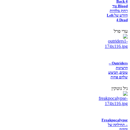
Back 4
Blood עוד
רחוק מלהיות
היורש של Left
4 Dead
עדי פרל
Outriders –
הרעיונות
טובים, הביצוע
שלהם פחות
גיל גוטקין
Freakpocalypse
– תחילתה של
ידידות