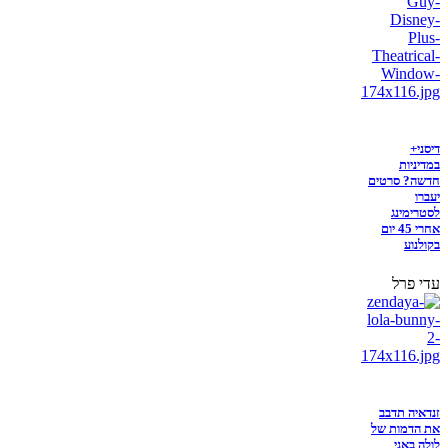
דיסני+
במדיניות
חדשה? סרטים
יעברו
לסטרימינג
אחרי 45 יום
בקולנוע
עדי פרל
זנדאיה תדבב
את הדמות של
לולה באני