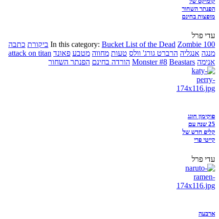
קומיקס של
הפנתר השחור
מופצות בחינם
עדי פרל
Zombie 100
Bucket List of the Dead
In this category:
ביקורת
כתבה
מנגה
אנגליה
הרברט גורג' וולס
טעות
מחווה
מטבע
פאונד
attack on titan
אנימה
Beastars
Monster #8
הורדה בחינם
הפנתר השחור
פוקימון חוגג
25 שנה עם
קליפ חדש של
קייטי פרי
עדי פרל
ארבעה