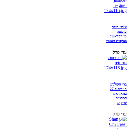
עזרא מילר
מושעה
מ"הפלאש"
בעקבות מעצרו
עדי פרל
בתי הקולנוע
חוזרים ב-27
במאי, אלה
הסרטים
שיוקרנו
עדי פרל