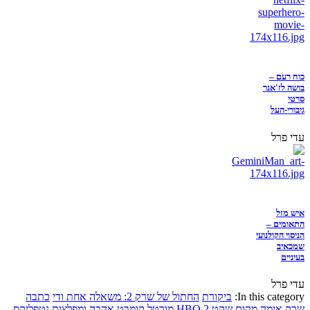
כוח רעם –
בושה לז'אנר
סרטי
גיבורי-העל
עדי פרל
איש מזל
התאומים –
הניסוי הקולנועי
שמכאיב
בעיניים
עדי פרל
In this category:
ביקורת
החתול של שרק 2: משאלה אחת ודי
כתבה
שרק
אימה
מקום שקט 2
HBO
מורטל קומבט
אהבה ומפלצות
נטפליקס