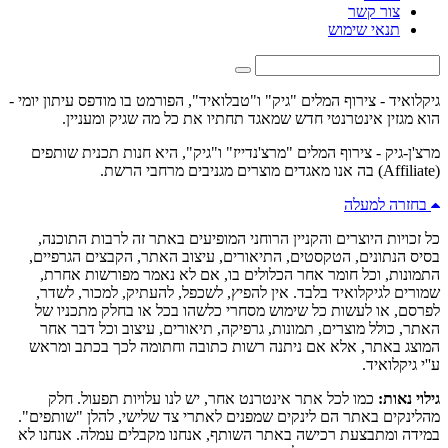
צור קשר
תנאי שימוש
גיקלואיד - צירוף המלים "גיק" ו"טבלואיד", הפורמט בו מודפס עיתון יומי -
הוא מגזין אינטרנטי חדש שמאגד תחתיו את כל מה שגיק ומעניין.
מרצ'ן-גיק - צירוף המלים "מרצ'נדייז" ו"גיק", היא חנות תכנית שותפים
(Affiliate) בה אנו מאגדים מוצרים מגניבים מרחבי הרשת.
בחזרה למעלה
כל זכויות היוצרים והקניין הרוחני המופיעים באתר זה לרבות התוכנה,
בסיס הנתונים, הטקסטים, התיאורים, עיצוב האתר, הקבצים הגרפיים,
התמונות, וכל חומר אחר הכלולים בו, אם לא נאמר מפורשות אחרת,
שמורים לגיקלואיד בלבד. אין להפיץ, לשכפל, להעתיק, למכור, לשדר,
לפרסם, או לעשות כל שימוש מסחרי כלשהו בכל או בחלק מתכניו של
האתר, כולל מוצרים, תמונות, גרפיקה, תיאורים, עיצוב וכל דבר אחר
המוצג באתר, אלא אם ניתנה רשות כתובה וחתומה לכך בכתב ומראש
ע''י גיקלואיד.
גילוי נאות:
כמו לכל אתר אינטרנט אחר, יש לנו עלויות תפעול. חלק
מהלינקים באתר הם לינקים שמפנים לאתרי צד שלישי, להלן "שותפים".
במידה ומתבצעת רכישה באתר השותף, אנחנו מקבלים עמלה. אנחנו לא