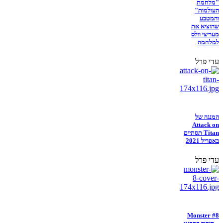
"מלחמת
העולמות"
והמטבע
שהוציא את
מעריצי וולס
למלחמה
עדי פרל
המנגה של
Attack on
Titan תסתיים
באפריל 2021
עדי פרל
Monster #8