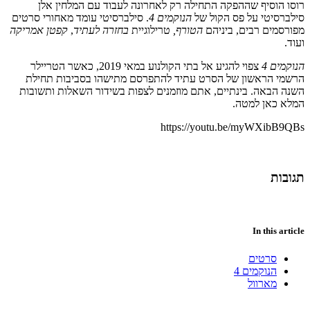
רוסו הוסיף שההפקה התחילה רק לאחרונה לעבוד עם המלחין אלן
סילברסיטי על פס הקול של
הנוקמים 4
. סילברסיטי עומד מאחורי סרטים
מפורסמים רבים, ביניהם
הטורף,
טרילוגיית
בחזרה לעתיד
,
קפטן אמריקה
ועוד.
הנוקמים 4
צפוי להגיע אל בתי הקולנוע במאי 2019, כאשר הטריילר
הרשמי הראשון של הסרט עתיד להתפרסם מתישהו בסביבות תחילת
השנה הבאה. בינתיים, אתם מוזמנים לצפות בשידור השאלות ותשובות
המלא כאן למטה.
https://youtu.be/myWXibB9QBs
תגובות
In this article
סרטים
הנוקמים 4
מארוול