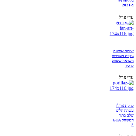
בקליפורניה
ב-2021
עדי פרל
יצירות אומנות
גיקיות מעוררות
השראה ששווה
להכיר
עדי פרל
להקת גורילז
עשתה קליפ
שלם בתוך
המשחק GTA
5