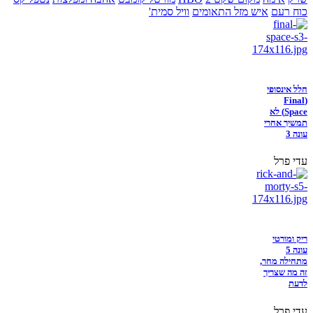
כוח רעם
איש מזל התאומים
וויל סמית'
חלל אינסופי
(Final
Space) לא
תמשיך אחרי
עונה 3
עדי פרל
ריק ומורטי
עונה 5
מתחילה מחר,
זה מה שצריך
לדעת
עדי פרל