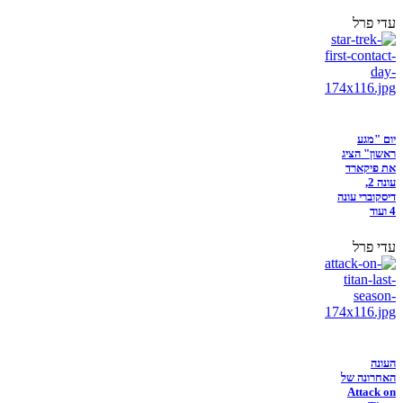
עדי פרל
יום "מגע
ראשון" הציג
את פיקארד
עונה 2,
דיסקוברי עונה
4 ועוד
עדי פרל
העונה
האחרונה של
Attack on