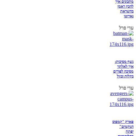
מתכונים איך
להכין ראמן
בהשראת
נארוטו
עדי פרל
נשף מסיכות:
איך לאלתר
מסיכה לפורים
בקלות ובזול
עדי פרל
פארק "קמפוס
הנוקמים"
יפתח