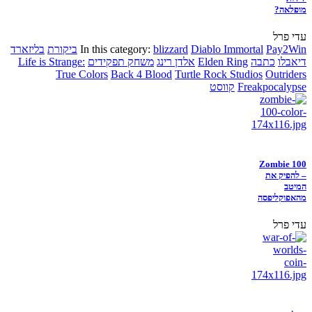
מופלאה?
עדי פרל
Pay2Win
Diablo Immortal
blizzard
In this category:
ביקורת
בליזארד
דיאבלו
כתבה
Elden Ring
אלדן רינג
משחק תפקידים
Life is Strange:
True Colors
Back 4 Blood
Turtle Rock Studios
Outriders
Freakpocalypse
קווסט
Zombie 100
– להפיק את
המיטב
מהאפוקליפסה
עדי פרל