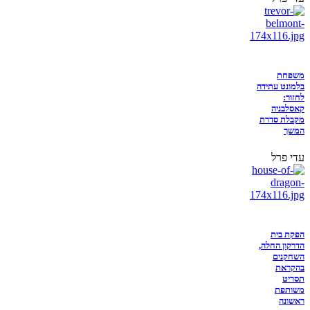
משפחת
בלמונט עתידה
לחזור:
קאסלבניה
מקבלת סדרת
המשך
עדי פרל
הפקת בית
הדרקון החלה,
השחקנים
בהקראת
תסריט
משותפת
ראשונה