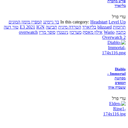
פורש מחברת
בליזארד
עדי פרל
Level Up
Headstart
In this category:
בר גיימינג
קמפיין מימון המונים
תרומות
blizzard
בליזארד
הטרדה מינית
תביעה
IGN
E3 2021
טור דעה
כתבה
Wario
אילון מאסק
מערכון
נינטנדו
סופר מריו
overwatch
Overwatch 2
Diablo
Immortal –
מסחטת
הכספים
ששברה אותי
עדי פרל