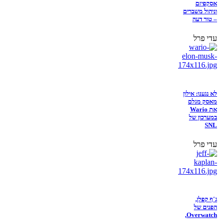
אסקפיזם
וניהול משברים
– טור דעה
עדי פרל
לא נגענו: אילון
מאסק מגלם
את Wario
במערכון של
SNL
עדי פרל
ג'ף קפלן,
הפנים של
Overwatch,