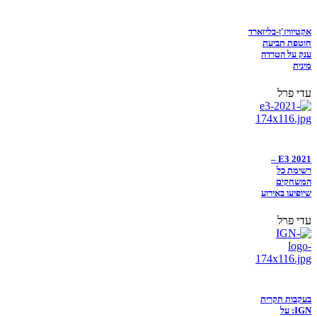
אקטיוויז'ן-בליזארד
חוטפת תביעת
ענק על הטרדה
מינית
עדי פרל
E3 2021 –
רשימת כל
המשחקים
שיופיעו באירוע
עדי פרל
בעקבות תקרית
IGN: על