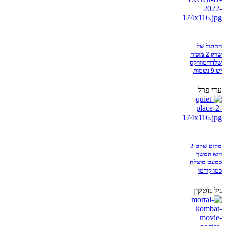
החתול של
שרק 2 מוכיח
שלדרימוורקס
יש 9 נשמות
עדי פרל
מקום שקט 2
הוא המשך
כמעט מוצלח
כמו קודמו
גיל גוטקין