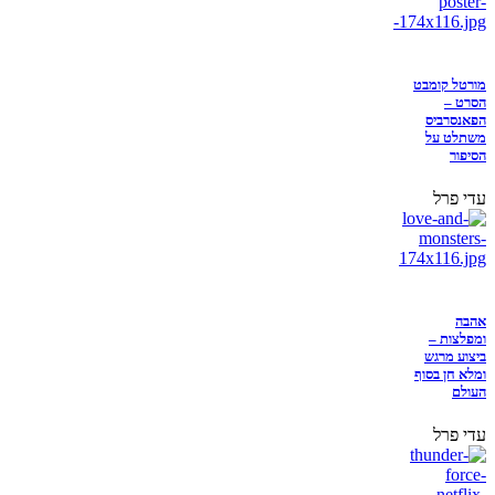
מורטל קומבט
הסרט –
הפאנסרביס
משתלט על
הסיפור
עדי פרל
אהבה
ומפלצות –
ביצוע מרגש
ומלא חן בסוף
העולם
עדי פרל