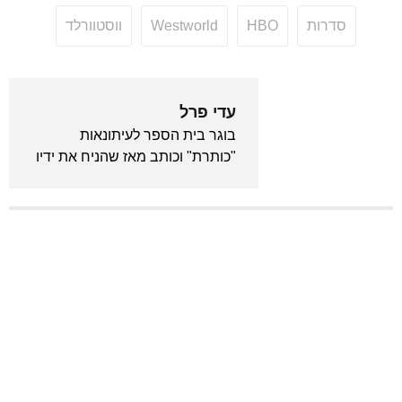
סדרות
HBO
Westworld
ווסטוורלד
עדי פרל
בוגר בית הספר לעיתונאות
"כותרת" וכותב מאז שהניח את ידיו
לראשונה על מקלדת. מכור לאנימה
ויודע לצטט את "בחזרה לעתיד"
מתוך שינה. המייסד והעורך הראשי
של גיקלואיד.