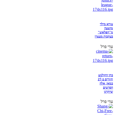
עזרא מילר
מושעה
מ"הפלאש"
בעקבות מעצרו
עדי פרל
בתי הקולנוע
חוזרים ב-27
במאי, אלה
הסרטים
שיוקרנו
עדי פרל