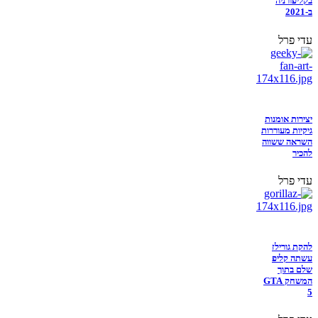
בקליפורניה
ב-2021
עדי פרל
יצירות אומנות
גיקיות מעוררות
השראה ששווה
להכיר
עדי פרל
להקת גורילז
עשתה קליפ
שלם בתוך
המשחק GTA
5