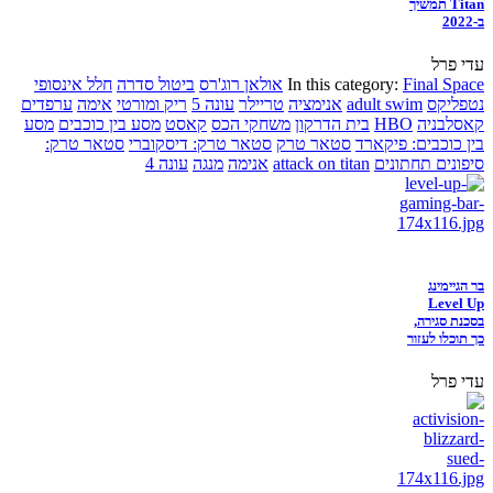
Titan תמשיך
ב-2022
עדי פרל
Final Space
In this category:
אולאן רוג'רס
ביטול סדרה
חלל אינסופי
נטפליקס
adult swim
אנימציה
טריילר
עונה 5
ריק ומורטי
אימה
ערפדים
קאסלבניה
HBO
בית הדרקון
משחקי הכס
קאסט
מסע בין כוכבים
מסע
בין כוכבים: פיקארד
סטאר טרק
סטאר טרק: דיסקוברי
סטאר טרק:
סיפונים תחתונים
attack on titan
אנימה
מנגה
עונה 4
בר הגיימינג
Level Up
בסכנת סגירה,
כך תוכלו לעזור
עדי פרל