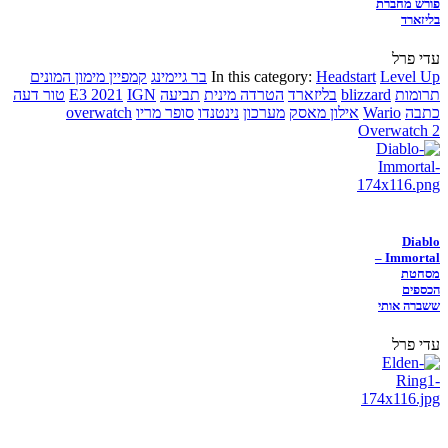
פורש מחברת
בליזארד
עדי פרל
Level Up
Headstart
In this category:
בר גיימינג
קמפיין מימון המונים
תרומות
blizzard
בליזארד
הטרדה מינית
תביעה
IGN
E3 2021
טור דעה
כתבה
Wario
אילון מאסק
מערכון
נינטנדו
סופר מריו
overwatch
Overwatch 2
Diablo
Immortal –
מסחטת
הכספים
ששברה אותי
עדי פרל