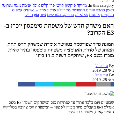
עדי פרל
In this category:
מוזיקה
פוקימון
קייטי פרי
קליפ
אוכל
אנימה
מנגה
נארוטו
ראמן
כתבה
פורים
תחפושת
מארוול
פארק
פארק שעשועים
קמפוס
הנוקמים
אומנות
פאנארט
פרוייקט מעריצים
ציור
gta
גורילז
האם משחק חדש של משפחת סימפסון יוכרז ב-
E3 הקרוב?
תמונת טיזר שפורסמה בטוויטר אומרת שמשחק חדש תחת
המותג של סדרת האנימציה משפחת סימפסון עתיד להיות
מוכרז בכנס E3, שיתקיים השנה ב-11 ביוני
By
עדי פרל
מאי 28, 2019
By
עדי פרל
מאי 28, 2019
Facebook
Twitter
WhatsApp
Pinterest
Email
שבועיים ויום בלבד נותרו עד לפתיחת כנס המשחקים השנתי E3 בלוס
אנג'לס ואנו מקבלים טיזר מכיוון לא צפוי – המשפחה הכי צהובה בטלוויזיה
האמריקאית,
משפחת סימפסון
.