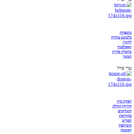
משפחת
בלמונט עתידה
לחזור:
קאסלבניה
מקבלת סדרת
המשך
עדי פרל
הפקת בית
הדרקון החלה,
השחקנים
בהקראת
תסריט
משותפת
ראשונה