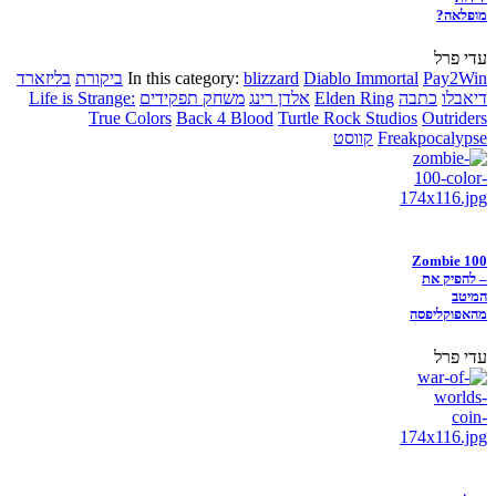
מופלאה?
עדי פרל
Pay2Win
Diablo Immortal
blizzard
In this category:
ביקורת
בליזארד
דיאבלו
כתבה
Elden Ring
אלדן רינג
משחק תפקידים
Life is Strange:
True Colors
Back 4 Blood
Turtle Rock Studios
Outriders
Freakpocalypse
קווסט
Zombie 100
– להפיק את
המיטב
מהאפוקליפסה
עדי פרל