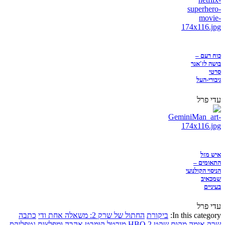
כוח רעם –
בושה לז'אנר
סרטי
גיבורי-העל
עדי פרל
איש מזל
התאומים –
הניסוי הקולנועי
שמכאיב
בעיניים
עדי פרל
In this category:
ביקורת
החתול של שרק 2: משאלה אחת ודי
כתבה
שרק
אימה
מקום שקט 2
HBO
מורטל קומבט
אהבה ומפלצות
נטפליקס