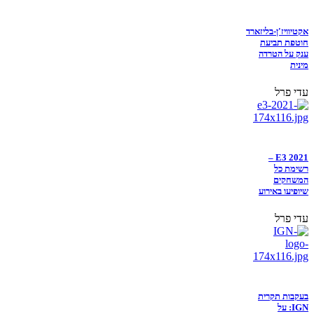
אקטיוויז'ן-בליזארד
חוטפת תביעת
ענק על הטרדה
מינית
עדי פרל
E3 2021 –
רשימת כל
המשחקים
שיופיעו באירוע
עדי פרל
בעקבות תקרית
IGN: על