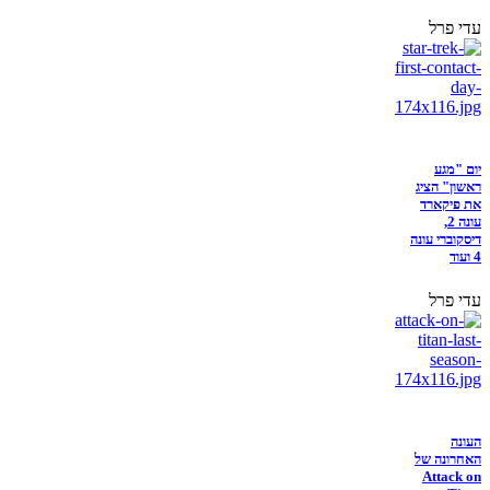
עדי פרל
יום "מגע
ראשון" הציג
את פיקארד
עונה 2,
דיסקוברי עונה
4 ועוד
עדי פרל
העונה
האחרונה של
Attack on