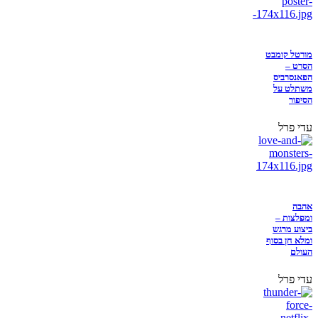
מורטל קומבט
הסרט –
הפאנסרביס
משתלט על
הסיפור
עדי פרל
אהבה
ומפלצות –
ביצוע מרגש
ומלא חן בסוף
העולם
עדי פרל