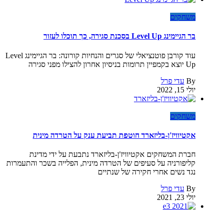
משחקים
בר הגיימינג Level Up בסכנת סגירה, כך תוכלו לעזור
עוד קורבן פוטנציאלי של סגרים והנחיות קורונה: בר הגיימינג Level
Up יוצא בקמפיין תרומות בניסיון אחרון להצילו מפני סגירה
By
עדי פרל
יולי 15, 2022
משחקים
אקטיוויז'ן-בליזארד חוטפת תביעת ענק על הטרדה מינית
חברת המשחקים אקטיוויז'ן-בליזארד נתבעת על ידי מדינת
קליפורניה על סעיפים של הטרדה מינית, הפלייה בשכר והתעמרות
נגד נשים אחרי חקירה של שנתיים
By
עדי פרל
יולי 23, 2021