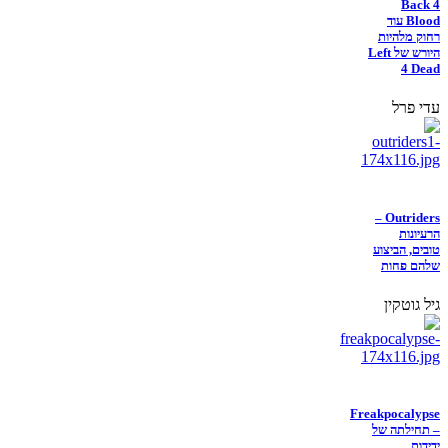
Back 4
Blood עוד
רחוק מלהיות
היורש של Left
4 Dead
עדי פרל
Outriders –
הרעיונות
טובים, הביצוע
שלהם פחות
גיל גוטקין
Freakpocalypse
– תחילתה של
ידידות