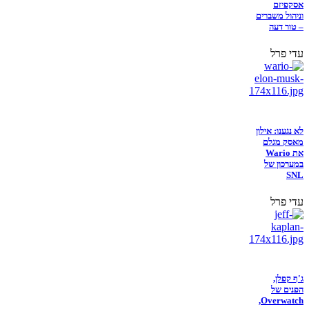
אסקפיזם
וניהול משברים
– טור דעה
עדי פרל
לא נגענו: אילון
מאסק מגלם
את Wario
במערכון של
SNL
עדי פרל
ג'ף קפלן,
הפנים של
Overwatch,