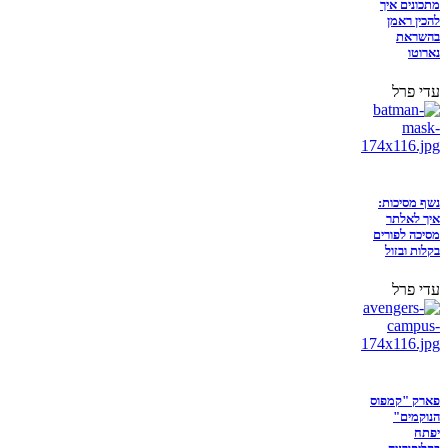
מתכונים איך
להכין ראמן
בהשראת
נארוטו
עדי פרל
נשף מסיכות:
איך לאלתר
מסיכה לפורים
בקלות ובזול
עדי פרל
פארק "קמפוס
הנוקמים"
יפתח