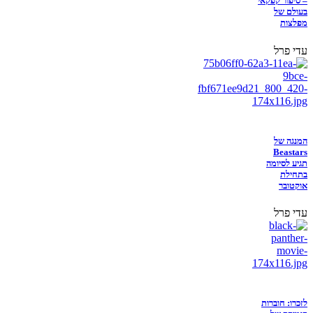
– סיפור קפקאי
בעולם של
מפלצות
עדי פרל
המנגה של
Beastars
תגיע לסיומה
בתחילת
אוקטובר
עדי פרל
לזכרו: חוברות