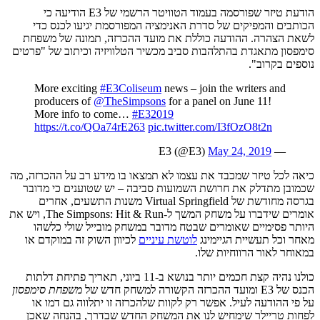
הודעת טיזר שפורסמה בעמוד הטוויטר הרשמי של E3 הודיעה כי
הכותבים והמפיקים של סדרת האנימציה המפורסמת יגיעו לכנס כדי
לשאת הצהרה. ההודעה כוללת את מועד ההכרזה, תמונה של משפחת
סימפסון מתאגדת בהתלהבות סביב מכשיר הטלוויזיה וכיתוב של "פרטים
נוספים בקרוב".
More exciting
#E3Coliseum
news – join the writers and
producers of
@TheSimpsons
for a panel on June 11!
More info to come…
#E32019
https://t.co/QOa74rE263
pic.twitter.com/I3fOzO8t2n
May 24, 2019
— E3 (@E3)
כיאה לכל טיזר שמכבד את עצמו לא תמצאו בו מידע רב על ההכרזה, מה
שכמובן מתדלק את חרושת השמועות סביבה – יש שטוענים כי מדובר
בגרסה מחודשת של Virtual Springfield משנות התשעים, אחרים
אומרים שידברו על משחק המשך ל-The Simpsons: Hit & Run, ויש את
היותר פסימיים שאומרים שבטח מדובר במשחק מובייל שולי כלשהו
מאחר וכל תעשיית הגיימינג
לוטשת עיניים
לכיוון השוק זה במוקדם או
במאוחר לאור הרווחיות שלו.
כולנו נהיה קצת חכמים יותר בנושא ב-11 ביוני, תאריך פתיחת דלתות
הכנס של E3 ומועד ההכרזה הקשורה למשחק חדש של
משפחת סימפסון
על פי ההודעה לעיל. אפשר רק לקוות שלהכרזה זו יתלווה גם דמו או
לפחות טריילר שימחיש לנו את המשחק החדש שבדרך, בהנחה שאכן