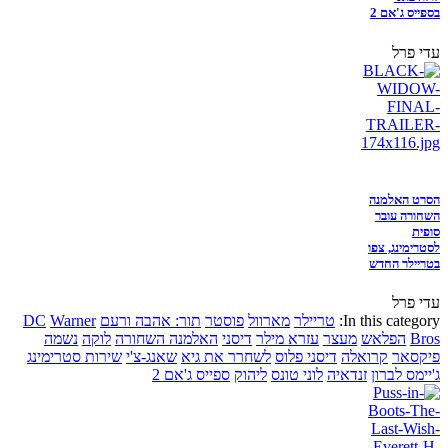
בספייס ג'אם 2
עדי פרל
הסרט האלמנה
השחורה עובר
סופית
לסטרימינג, צפו
בטריילר החדש
עדי פרל
In this category:
טריילר
מארוול
פוסטר
תור: אהבה ורעם
Warner
DC
Bros
הפלאש
מעצר
עזרא מילר
דיסני
האלמנה השחורה
לוקה
נשמה
פיקסאר
קרואלה
דיסני פלוס
לשחרר את גיא
שאנג-צ'י
שירות סטרימינג
ג'יימס לברון
זנדאיה
לוני טונס
ליהוק
ספייס ג'אם 2