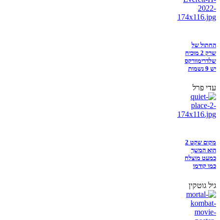
החתול של
שרק 2 מוכיח
שלדרימוורקס
יש 9 נשמות
עדי פרל
מקום שקט 2
הוא המשך
כמעט מוצלח
כמו קודמו
גיל גוטקין