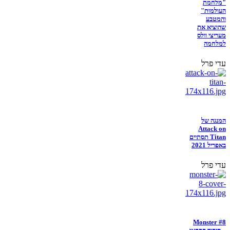
"מלחמת
העולמות"
והמטבע
שהוציא את
מעריצי וולס
למלחמה
עדי פרל
המנגה של
Attack on
Titan תסתיים
באפריל 2021
עדי פרל
Monster #8