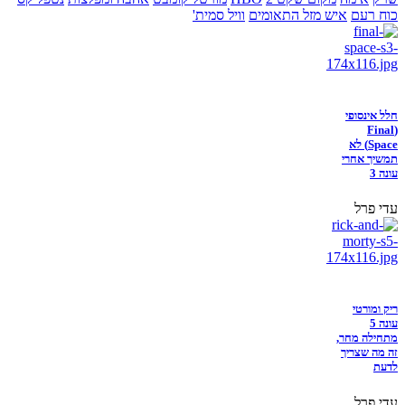
כוח רעם
איש מזל התאומים
וויל סמית'
חלל אינסופי
(Final
Space) לא
תמשיך אחרי
עונה 3
עדי פרל
ריק ומורטי
עונה 5
מתחילה מחר,
זה מה שצריך
לדעת
עדי פרל