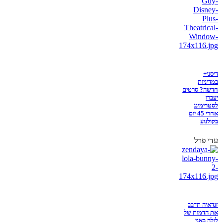
דיסני+
במדיניות
חדשה? סרטים
יעברו
לסטרימינג
אחרי 45 יום
בקולנוע
עדי פרל
זנדאיה תדבב
את הדמות של
לולה באני