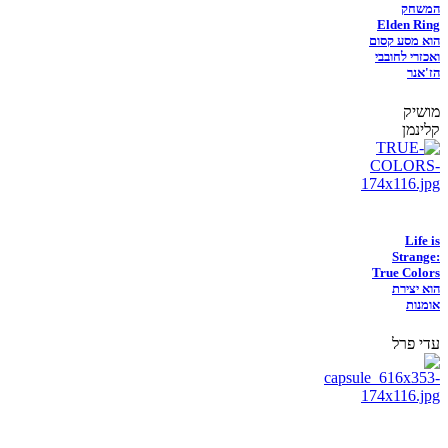
המשחק
Elden Ring
הוא מסע קסום
ואכזרי לחובבי
הז'אנר
מושיק
קלינמן
Life is
Strange:
True Colors
הוא יצירת
אומנות
עדי פרל