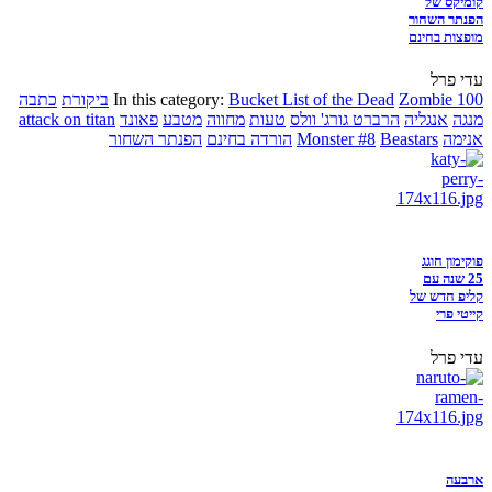
קומיקס של
הפנתר השחור
מופצות בחינם
עדי פרל
Zombie 100
Bucket List of the Dead
In this category:
ביקורת
כתבה
מנגה
אנגליה
הרברט גורג' וולס
טעות
מחווה
מטבע
פאונד
attack on titan
אנימה
Beastars
Monster #8
הורדה בחינם
הפנתר השחור
פוקימון חוגג
25 שנה עם
קליפ חדש של
קייטי פרי
עדי פרל
ארבעה