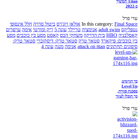
Titan תמשיך
ב-2022
עדי פרל
Final Space
In this category:
אולאן רוג'רס
ביטול סדרה
חלל אינסופי
נטפליקס
adult swim
אנימציה
טריילר
עונה 5
ריק ומורטי
אימה
ערפדים
קאסלבניה
HBO
בית הדרקון
משחקי הכס
קאסט
מסע בין כוכבים
מסע
בין כוכבים: פיקארד
סטאר טרק
סטאר טרק: דיסקוברי
סטאר טרק:
סיפונים תחתונים
attack on titan
אנימה
מנגה
עונה 4
בר הגיימינג
Level Up
בסכנת סגירה,
כך תוכלו לעזור
עדי פרל