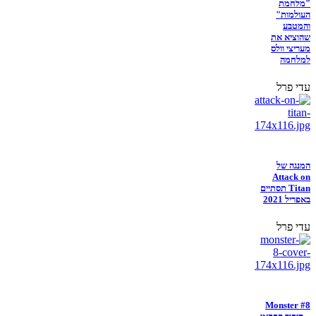
"מלחמת
העולמות"
והמטבע
שהוציא את
מעריצי וולס
למלחמה
עדי פרל
המנגה של
Attack on
Titan תסתיים
באפריל 2021
עדי פרל
Monster #8