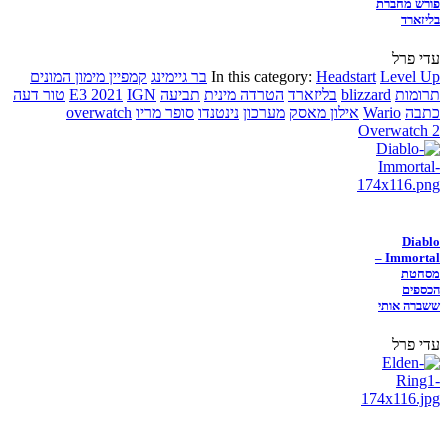
פורש מחברת
בליזארד
עדי פרל
Level Up
Headstart
In this category:
בר גיימינג
קמפיין מימון המונים
תרומות
blizzard
בליזארד
הטרדה מינית
תביעה
IGN
E3 2021
טור דעה
כתבה
Wario
אילון מאסק
מערכון
נינטנדו
סופר מריו
overwatch
Overwatch 2
Diablo
Immortal –
מסחטת
הכספים
ששברה אותי
עדי פרל