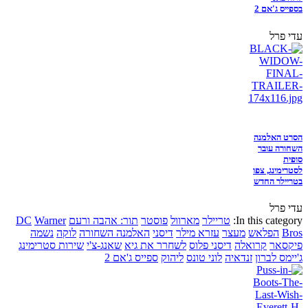
בספייס ג'אם 2
עדי פרל
הסרט האלמנה
השחורה עובר
סופית
לסטרימינג, צפו
בטריילר החדש
עדי פרל
In this category:
טריילר
מארוול
פוסטר
תור: אהבה ורעם
Warner
DC
Bros
הפלאש
מעצר
עזרא מילר
דיסני
האלמנה השחורה
לוקה
נשמה
פיקסאר
קרואלה
דיסני פלוס
לשחרר את גיא
שאנג-צ'י
שירות סטרימינג
ג'יימס לברון
זנדאיה
לוני טונס
ליהוק
ספייס ג'אם 2