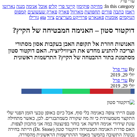
עדי פרל
In this category:
מוזיקה
פוקימון
קייטי פרי
קליפ
אוכל
אנימה
מנגה
נארוטו
ראמן
כתבה
פורים
תחפושת
מארוול
פארק
פארק שעשועים
קמפוס
הנוקמים
אומנות
פאנארט
פרוייקט מעריצים
ציור
gta
גורילז
דוקטור סטון – האנימה המבטיחה של הקיץ?
האנושות חוזרת אל תקופת האבן בעקבות אסון מסתורי
וצריכה להתניע מחדש את הציוויליזציה. האם דוקטור סטון
מסתמנת בתור ההבטחה של הקיץ? התרשמות ראשונית
By
עדי פרל
יולי 29, 2019
By
עדי פרל
יולי 29, 2019
Facebook
Twitter
WhatsApp
Pinterest
Email
פעם הייתי צופה באנימה בלי סוף, אבל כיום באופן טבעי הזמן הפנוי שלי
התקצר משמעותית כי זה מה שקורה כשמתבגרים. לכן, כאשר מתחילה
עונת שידורי אנימה חדשה אני בוחר בפינצטה במה אני מתכוון לצפות.
האם סדרת האנימה המבטיחה
דוקטור סטון
(Dr. Stone) הייתה בחירה
נכונה? התשובה בהמשך מאמר ההתרשמות הראשונית מהסדרה.