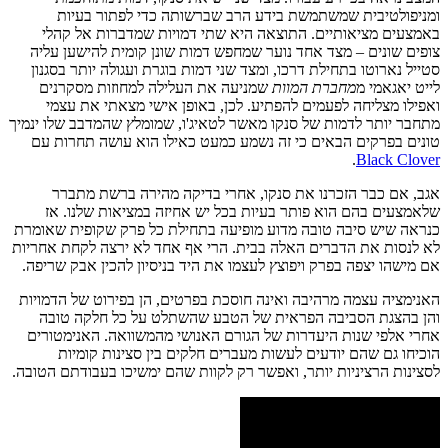
ומניפולטיבית שמשתמשת בידע הרב שברשותה כדי לפתור בעיות
באמצעים מציאותיים. התוצאה היא שתי דמויות שמדברות אל קהלי
צופים שונים – מצד אחד נוער שמחפש דמות שונן קומית להישען עליה
סטייל נארוטו בתחילת דרכו, ומצד שני דמות בוגרת ועגולה יותר בסגנון
לייט יאגאמי מ
מחברת המוות
שמניעה את העלילה למחוזות מסקרנים
ואפילו מצליחה לפעמים להפתיע. לכן, באופן אישי מצאתי את עצמי
מתחבר יותר לדמות של סנקו מאשר לטאיג'ו, שמומלץ שהמדבב שלו ינמיך
טונים בפרקים הבאים כי זה נשמע כמעט כאילו הוא עושה תחרות עם
.
Black Clover
אגב, אם כבר הזכרנו את סנקו, אחרי בדיקה מהירה ברשת מתברר
שלאמצעים בהם הוא פותר בעיות בכל יש אחיזה במציאות שלנו. אז
כנראה שיש סיבה טובה מדוע מופיעה בתחילת כל פרק שקופית שאומרת
לא לנסות את הדברים האלה בבית. הרי אף אחד לא ירצה לקחת אחריות
אם מישהו יצפה בפרק ויפוצץ לעצמו את היד בניסיון להכין אבק שריפה.
האנימציה עצמה מרהיבה ואינה חוסכת בפרטים, הן בפירוט של הדמויות
והן בהצגת הסביבה הפראית של הטבע שהשתלט על כל חלקה טובה
אחרי אלפי שנות היעדרות של הגורם האנושי מהמשוואה. האנימטורים
הוכיחו גם שהם יודעים לעשות מעברים חלקים בין סצינות קומיות
לסצינות הרציניות יותר, ואפשר רק לקוות שהם ימשיכו בעבודתם הטובה.