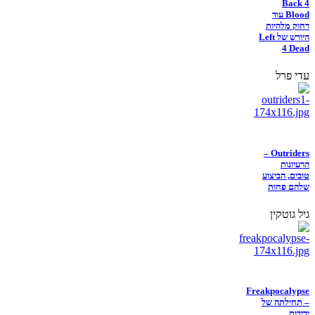
Back 4
Blood עוד
רחוק מלהיות
היורש של Left
4 Dead
עדי פרל
Outriders –
הרעיונות
טובים, הביצוע
שלהם פחות
גיל גוטקין
Freakpocalypse
– תחילתה של
ידידות