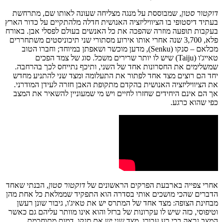
דוקטור סטון
, שמבוססת על מנגה מצליחה שעונה לאותו שם, מתרחשת
בעתיד דיסטופי בו הציוויליזציה האנושית חדלה מלהתקיים על כדור הארץ
בעקבות תופעה מוזרה שהפכה את כל האנשים בעולם לפסלי אבן. באורח
פלא, 3,700 שנה אחרי אותו אירוע מסתורי שני תיכוניסטים משתחררים
מכלאם – סנקו (Senku), מדען מוכשר ושאפתן במיוחד; וחברו הטוב
טאייג'ו (Taiju) שיש לו יותר שרירים משכל. סוג של צמד הפכים
שמשלימים את החסרונות אחד של השני, ותיכף נתייחס לכך בהרחבה.
יחד הם רוצים מצד אחד לפתור את התעלומה ומצד שני להתניע מחדש
את הציוויליזציה האנושית בהקדם מתקופת האבן חזרה לעידן המודרני.
אך הם אינם היחידים שחזרו לחיים ויש מי שמעוניין להשאיר את המצב
כפי שהוא כרגע.
אחרי צפייה בארבעת הפרקים הראשונים של
דוקטור סטון
, הבנתי שאחד
הדברים שהכי מושכים אותי בסדרה הוא התפקיד שממלאת כל אחת מהן
מבחינת הצופה: מצד אחד של המתרס יש את טאיג'ו, גיבור שונן רעשן
וטיפוסי, כזה שיש לו עקרונות של ברזל והוא אינו מוותר עליהם גם כאשר
המצב נראה בכי רע עבורו. מצד שני יש את סנקו, דמות מתוחכמת