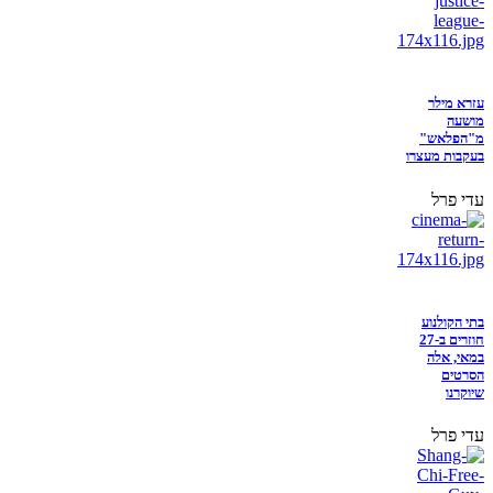
עזרא מילר
מושעה
מ"הפלאש"
בעקבות מעצרו
עדי פרל
בתי הקולנוע
חוזרים ב-27
במאי, אלה
הסרטים
שיוקרנו
עדי פרל