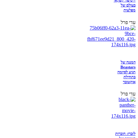
– סיפור קפקאי
בעולם של
מפלצות
עדי פרל
המנגה של
Beastars
תגיע לסיומה
בתחילת
אוקטובר
עדי פרל
לזכרו: חוברות