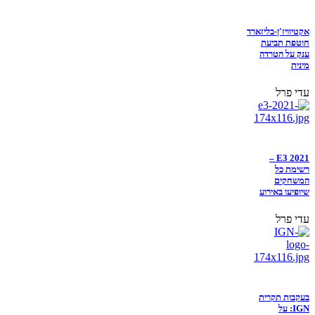
אקטיוויז'ן-בליזארד
חוטפת תביעת
ענק על הטרדה
מינית
עדי פרל
E3 2021 –
רשימת כל
המשחקים
שיופיעו באירוע
עדי פרל
בעקבות תקרית
IGN: על