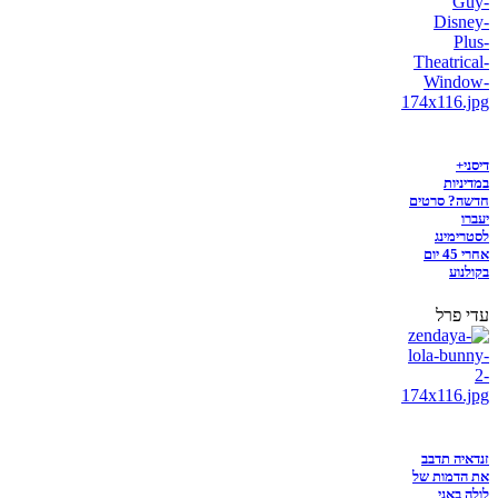
דיסני+
במדיניות
חדשה? סרטים
יעברו
לסטרימינג
אחרי 45 יום
בקולנוע
עדי פרל
זנדאיה תדבב
את הדמות של
לולה באני