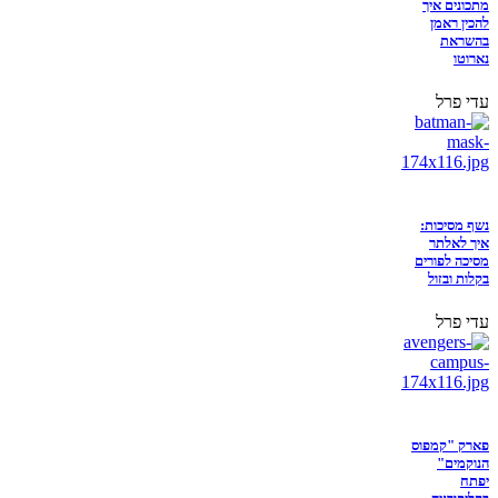
מתכונים איך
להכין ראמן
בהשראת
נארוטו
עדי פרל
נשף מסיכות:
איך לאלתר
מסיכה לפורים
בקלות ובזול
עדי פרל
פארק "קמפוס
הנוקמים"
יפתח