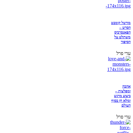
מורטל קומבט
הסרט –
הפאנסרביס
משתלט על
הסיפור
עדי פרל
אהבה
ומפלצות –
ביצוע מרגש
ומלא חן בסוף
העולם
עדי פרל