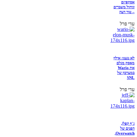
אסקפיזם
וניהול משברים
– טור דעה
עדי פרל
לא נגענו: אילון
מאסק מגלם
את Wario
במערכון של
SNL
עדי פרל
ג'ף קפלן,
הפנים של
Overwatch,