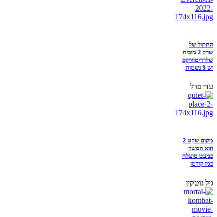
החתול של
שרק 2 מוכיח
שלדרימוורקס
יש 9 נשמות
עדי פרל
מקום שקט 2
הוא המשך
כמעט מוצלח
כמו קודמו
גיל גוטקין