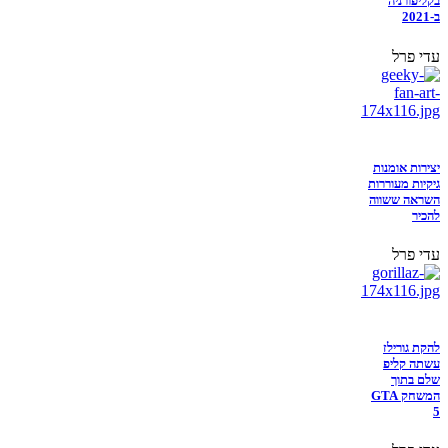
בקליפורניה
ב-2021
עדי פרל
יצירות אומנות
גיקיות מעוררות
השראה ששווה
להכיר
עדי פרל
להקת גורילז
עשתה קליפ
שלם בתוך
המשחק GTA
5