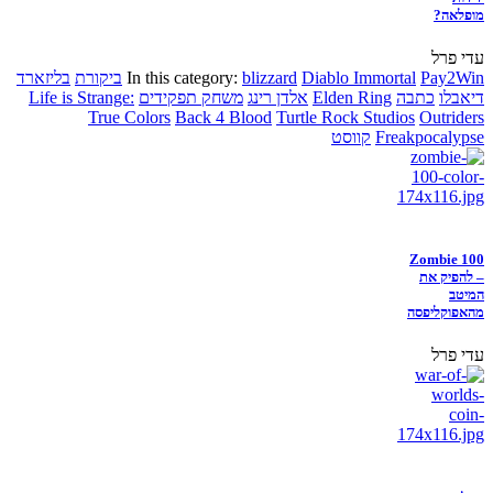
מופלאה?
עדי פרל
Pay2Win
Diablo Immortal
blizzard
In this category:
ביקורת
בליזארד
דיאבלו
כתבה
Elden Ring
אלדן רינג
משחק תפקידים
Life is Strange:
True Colors
Back 4 Blood
Turtle Rock Studios
Outriders
Freakpocalypse
קווסט
Zombie 100
– להפיק את
המיטב
מהאפוקליפסה
עדי פרל