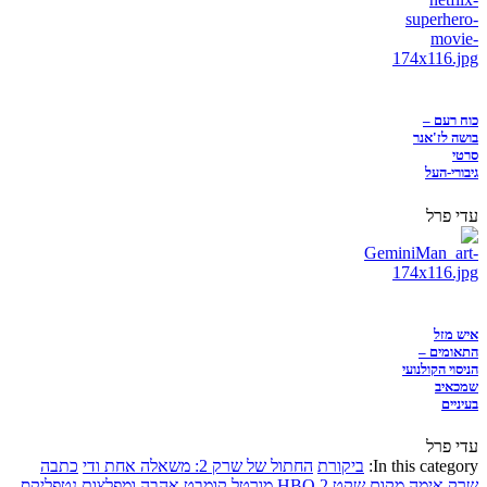
כוח רעם –
בושה לז'אנר
סרטי
גיבורי-העל
עדי פרל
איש מזל
התאומים –
הניסוי הקולנועי
שמכאיב
בעיניים
עדי פרל
In this category:
ביקורת
החתול של שרק 2: משאלה אחת ודי
כתבה
שרק
אימה
מקום שקט 2
HBO
מורטל קומבט
אהבה ומפלצות
נטפליקס