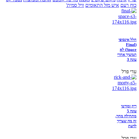
כוח רעם
איש מזל התאומים
וויל סמית'
חלל אינסופי
(Final
Space) לא
תמשיך אחרי
עונה 3
עדי פרל
ריק ומורטי
עונה 5
מתחילה מחר,
זה מה שצריך
לדעת
עדי פרל