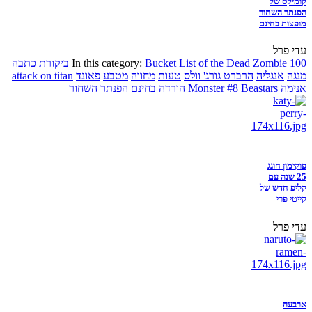
קומיקס של
הפנתר השחור
מופצות בחינם
עדי פרל
Zombie 100
Bucket List of the Dead
In this category:
ביקורת
כתבה
מנגה
אנגליה
הרברט גורג' וולס
טעות
מחווה
מטבע
פאונד
attack on titan
אנימה
Beastars
Monster #8
הורדה בחינם
הפנתר השחור
פוקימון חוגג
25 שנה עם
קליפ חדש של
קייטי פרי
עדי פרל
ארבעה