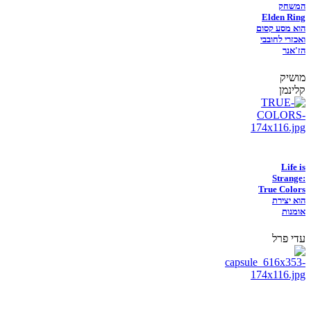
המשחק
Elden Ring
הוא מסע קסום
ואכזרי לחובבי
הז'אנר
מושיק
קלינמן
Life is
Strange:
True Colors
הוא יצירת
אומנות
עדי פרל