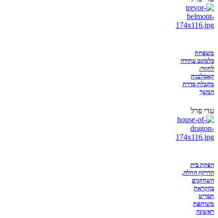
משפחת
בלמונט עתידה
לחזור:
קאסלבניה
מקבלת סדרת
המשך
עדי פרל
הפקת בית
הדרקון החלה,
השחקנים
בהקראת
תסריט
משותפת
ראשונה