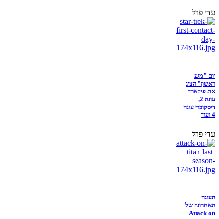
עדי פרל
יום "מגע
ראשון" הציג
את פיקארד
עונה 2,
דיסקוברי עונה
4 ועוד
עדי פרל
העונה
האחרונה של
Attack on