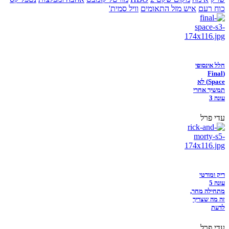
כוח רעם
איש מזל התאומים
וויל סמית'
חלל אינסופי
(Final
Space) לא
תמשיך אחרי
עונה 3
עדי פרל
ריק ומורטי
עונה 5
מתחילה מחר,
זה מה שצריך
לדעת
עדי פרל