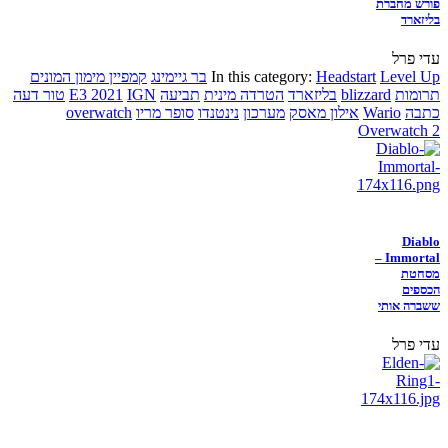
פורש מחברת
בליזארד
עדי פרל
Level Up
Headstart
In this category:
בר גיימינג
קמפיין מימון המונים
תרומות
blizzard
בליזארד
הטרדה מינית
תביעה
IGN
E3 2021
טור דעה
כתבה
Wario
אילון מאסק
מערכון
נינטנדו
סופר מריו
overwatch
Overwatch 2
Diablo
Immortal –
מסחטת
הכספים
ששברה אותי
עדי פרל