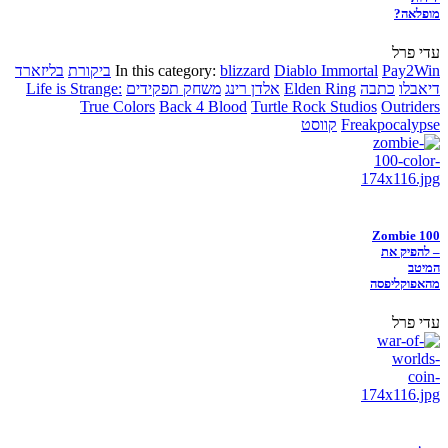
מופלאה?
עדי פרל
Pay2Win
Diablo Immortal
blizzard
In this category:
ביקורת
בליזארד
דיאבלו
כתבה
Elden Ring
אלדן רינג
משחק תפקידים
Life is Strange:
True Colors
Back 4 Blood
Turtle Rock Studios
Outriders
Freakpocalypse
קווסט
Zombie 100
– להפיק את
המיטב
מהאפוקליפסה
עדי פרל