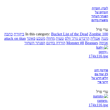
לזכרו: חוברות
קומיקס של
הפנתר השחור
מופצות בחינם
עדי פרל
Zombie 100
Bucket List of the Dead
In this category:
ביקורת
כתבה
מנגה
אנגליה
הרברט גורג' וולס
טעות
מחווה
מטבע
פאונד
attack on titan
אנימה
Beastars
Monster #8
הורדה בחינם
הפנתר השחור
פוקימון חוגג
25 שנה עם
קליפ חדש של
קייטי פרי
עדי פרל