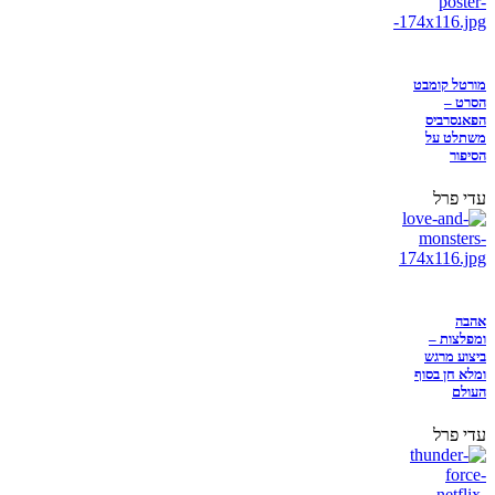
מורטל קומבט
הסרט –
הפאנסרביס
משתלט על
הסיפור
עדי פרל
אהבה
ומפלצות –
ביצוע מרגש
ומלא חן בסוף
העולם
עדי פרל