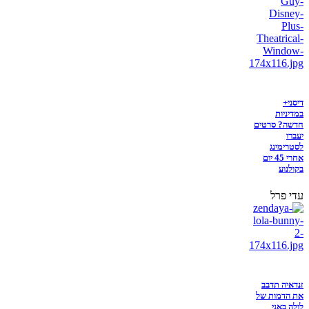
דיסני+
במדיניות
חדשה? סרטים
יעברו
לסטרימינג
אחרי 45 יום
בקולנוע
עדי פרל
זנדאיה תדבב
את הדמות של
לולה באני