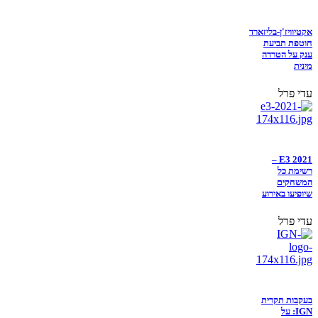
אקטיוויז'ן-בליזארד
חוטפת תביעת
ענק על הטרדה
מינית
עדי פרל
E3 2021 –
רשימת כל
המשחקים
שיופיעו באירוע
עדי פרל
בעקבות תקרית
IGN: על