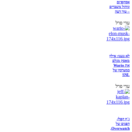
אסקפיזם
וניהול משברים
– טור דעה
עדי פרל
לא נגענו: אילון
מאסק מגלם
את Wario
במערכון של
SNL
עדי פרל
ג'ף קפלן,
הפנים של
Overwatch,