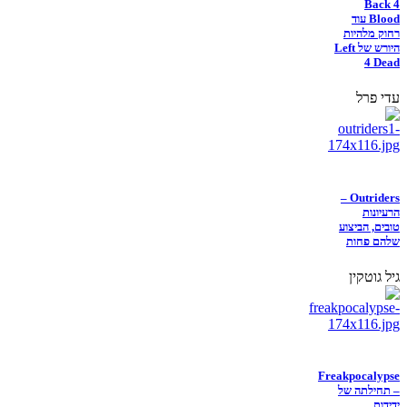
Back 4
Blood עוד
רחוק מלהיות
היורש של Left
4 Dead
עדי פרל
Outriders –
הרעיונות
טובים, הביצוע
שלהם פחות
גיל גוטקין
Freakpocalypse
– תחילתה של
ידידות