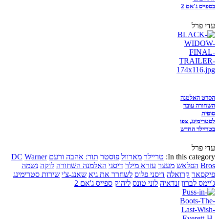
בספייס ג'אם 2
עדי פרל
הסרט האלמנה
השחורה עובר
סופית
לסטרימינג, צפו
בטריילר החדש
עדי פרל
In this category:
טריילר
מארוול
פוסטר
תור: אהבה ורעם
Warner
DC
Bros
הפלאש
מעצר
עזרא מילר
דיסני
האלמנה השחורה
לוקה
נשמה
פיקסאר
קרואלה
דיסני פלוס
לשחרר את גיא
שאנג-צ'י
שירות סטרימינג
ג'יימס לברון
זנדאיה
לוני טונס
ליהוק
ספייס ג'אם 2