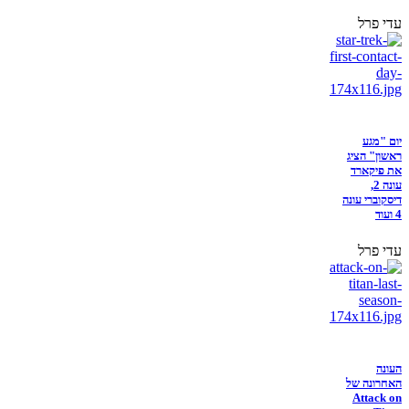
עדי פרל
יום "מגע
ראשון" הציג
את פיקארד
עונה 2,
דיסקוברי עונה
4 ועוד
עדי פרל
העונה
האחרונה של
Attack on