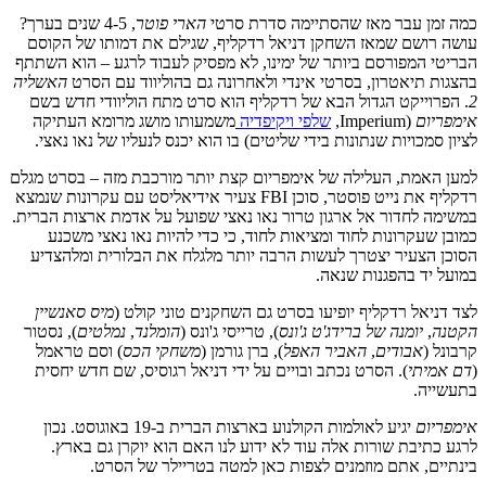
כמה זמן עבר מאז שהסתיימה סדרת סרטי
הארי פוטר
, 4-5 שנים בערך?
עושה רושם שמאז השחקן דניאל רדקליף, שגילם את דמותו של הקוסם
הבריטי המפורסם ביותר של ימינו, לא מפסיק לעבוד לרגע – הוא השתתף
בהצגות תיאטרון, בסרטי אינדי ולאחרונה גם בהוליווד עם הסרט
האשליה
2
. הפרוייקט הגדול הבא של רדקליף הוא סרט מתח הוליוודי חדש בשם
אימפריום
(Imperium,
שלפי ויקיפדיה
משמעותו מושג מרומא העתיקה
לציון סמכויות שנתונות בידי שליטים) בו הוא יכנס לנעליו של נאו נאצי.
למען האמת, העלילה של אימפריום קצת יותר מורכבת מזה – בסרט מגלם
רדקליף את נייט פוסטר, סוכן FBI צעיר אידיאליסט עם עקרונות שנמצא
במשימה לחדור אל ארגון טרור נאו נאצי שפועל על אדמת ארצות הברית.
כמובן שעקרונות לחוד ומציאות לחוד, כי כדי להיות נאו נאצי משכנע
הסוכן הצעיר יצטרך לעשות הרבה יותר מלגלח את הבלורית ומלהצדיע
במועל יד בהפגנות שנאה.
לצד דניאל רדקליף יופיעו בסרט גם השחקנים טוני קולט (
מיס סאנשיין
הקטנה
,
יומנה של ברידג'ט ג'ונס
), טרייסי ג'ונס (
הומלנד
,
נמלטים
), נסטור
קרבונל (
אבודים
,
האביר האפל
), ברן גורמן (
משחקי הכס
) וסם טראמל
(
דם אמיתי
). הסרט נכתב ובויים על ידי דניאל רגוסיס, שם חדש יחסית
בתעשייה.
אימפריום
יגיע לאולמות הקולנוע בארצות הברית ב-19 באוגוסט. נכון
לרגע כתיבת שורות אלה עוד לא ידוע לנו האם הוא יוקרן גם בארץ.
בינתיים, אתם מוזמנים לצפות כאן למטה בטריילר של הסרט.