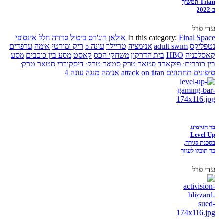
Titan תמשיך
ב-2022
עדי פרל
Final Space
In this category:
אולאן רוג'רס
ביטול סדרה
חלל אינסופי
נטפליקס
adult swim
אנימציה
טריילר
עונה 5
ריק ומורטי
אימה
ערפדים
קאסלבניה
HBO
בית הדרקון
משחקי הכס
קאסט
מסע בין כוכבים
מסע
בין כוכבים: פיקארד
סטאר טרק
סטאר טרק: דיסקוברי
סטאר טרק:
סיפונים תחתונים
attack on titan
אנימה
מנגה
עונה 4
בר הגיימינג
Level Up
בסכנת סגירה,
כך תוכלו לעזור
עדי פרל