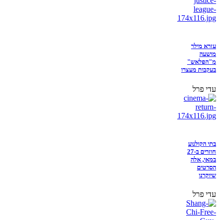
עזרא מילר
מושעה
מ"הפלאש"
בעקבות מעצרו
עדי פרל
בתי הקולנוע
חוזרים ב-27
במאי, אלה
הסרטים
שיוקרנו
עדי פרל