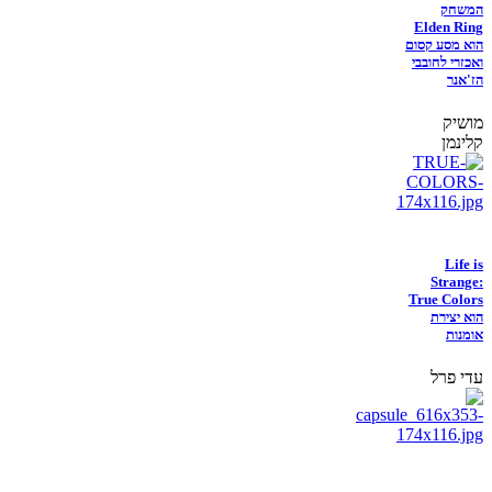
המשחק
Elden Ring
הוא מסע קסום
ואכזרי לחובבי
הז'אנר
מושיק
קלינמן
Life is
Strange:
True Colors
הוא יצירת
אומנות
עדי פרל