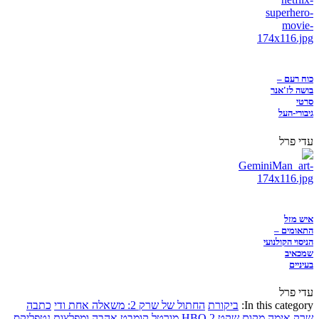
כוח רעם –
בושה לז'אנר
סרטי
גיבורי-העל
עדי פרל
איש מזל
התאומים –
הניסוי הקולנועי
שמכאיב
בעיניים
עדי פרל
In this category:
ביקורת
החתול של שרק 2: משאלה אחת ודי
כתבה
שרק
אימה
מקום שקט 2
HBO
מורטל קומבט
אהבה ומפלצות
נטפליקס