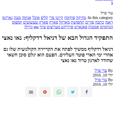
5
עדי פרל
In this category:
מוזיקה
פוקימון
קייטי פרי
קליפ
אוכל
אנימה
מנגה
נארוטו
ראמן
כתבה
פורים
תחפושת
מארוול
פארק
פארק שעשועים
קמפוס
הנוקמים
אומנות
פאנארט
פרוייקט מעריצים
ציור
gta
גורילז
התפקיד הגדול הבא של דניאל רדקליף: נאו נאצי
דניאל רדקליף ממשיך לפתח את הקריירה הקולנועית שלו גם
אחרי ימי הארי פוטר העליזים. הפעם הוא יגלם סוכן חשאי
שחודר לארגון טרור נאו נאצי
By
עדי פרל
יולי 10, 2016
By
עדי פרל
יולי 10, 2016