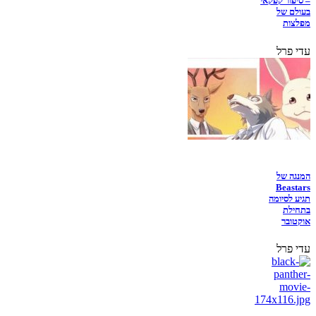
– סיפור קפקאי
בעולם של
מפלצות
עדי פרל
המנגה של
Beastars
תגיע לסיומה
בתחילת
אוקטובר
עדי פרל