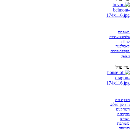
משפחת
בלמונט עתידה
לחזור:
קאסלבניה
מקבלת סדרת
המשך
עדי פרל
הפקת בית
הדרקון החלה,
השחקנים
בהקראת
תסריט
משותפת
ראשונה