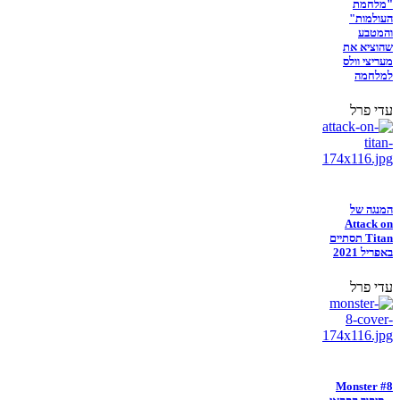
"מלחמת
העולמות"
והמטבע
שהוציא את
מעריצי וולס
למלחמה
עדי פרל
המנגה של
Attack on
Titan תסתיים
באפריל 2021
עדי פרל
Monster #8