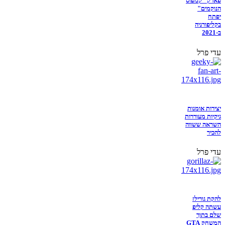
פארק "קמפוס
הנוקמים"
יפתח
בקליפורניה
ב-2021
עדי פרל
יצירות אומנות
גיקיות מעוררות
השראה ששווה
להכיר
עדי פרל
להקת גורילז
עשתה קליפ
שלם בתוך
המשחק GTA