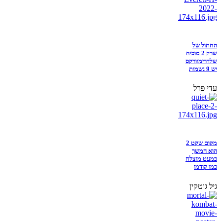
החתול של
שרק 2 מוכיח
שלדרימוורקס
יש 9 נשמות
עדי פרל
מקום שקט 2
הוא המשך
כמעט מוצלח
כמו קודמו
גיל גוטקין