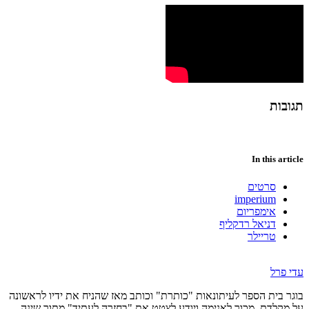
תגובות
In this article
סרטים
imperium
אימפריום
דניאל רדקליף
טריילר
עדי פרל
בוגר בית הספר לעיתונאות "כותרת" וכותב מאז שהניח את ידיו לראשונה
על מקלדת. מכור לאנימה ויודע לצטט את "בחזרה לעתיד" מתוך שינה.