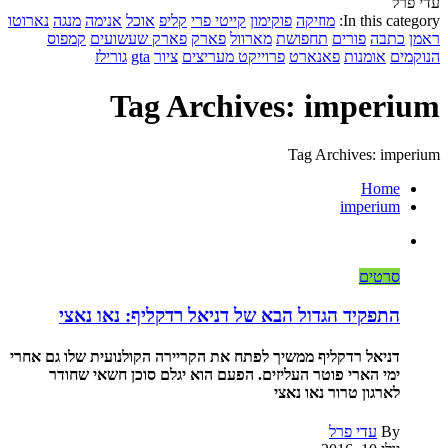
עדי פרל
In this category:
מוזיקה
פוקימון
קייטי פרי
קליפ
אוכל
אנימה
מנגה
נארוטו
ראמן
כתבה
פורים
תחפושת
מארוול
פארק
פארק שעשועים
קמפוס
הנוקמים
אומנות
פאנארט
פרוייקט מעריצים
ציור
gta
גורילז
Tag Archives: imperium
Tag Archives: imperium
Home
imperium
סרטים
התפקיד הגדול הבא של דניאל רדקליף: נאו נאצי
דניאל רדקליף ממשיך לפתח את הקריירה הקולנועית שלו גם אחרי
ימי הארי פוטר העליזים. הפעם הוא יגלם סוכן חשאי שחודר
לארגון טרור נאו נאצי
By
עדי פרל