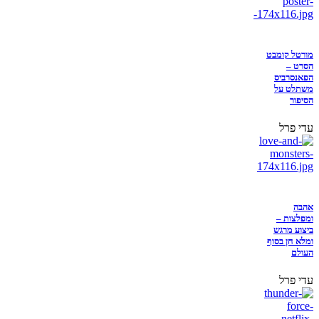
מורטל קומבט
הסרט –
הפאנסרביס
משתלט על
הסיפור
עדי פרל
אהבה
ומפלצות –
ביצוע מרגש
ומלא חן בסוף
העולם
עדי פרל