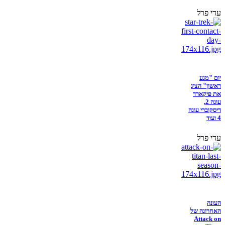
עדי פרל
יום "מגע
ראשון" הציג
את פיקארד
עונה 2,
דיסקוברי עונה
4 ועוד
עדי פרל
העונה
האחרונה של
Attack on