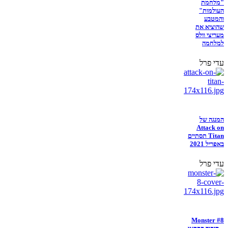
"מלחמת
העולמות"
והמטבע
שהוציא את
מעריצי וולס
למלחמה
עדי פרל
המנגה של
Attack on
Titan תסתיים
באפריל 2021
עדי פרל
Monster #8