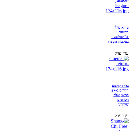
עזרא מילר
מושעה
מ"הפלאש"
בעקבות מעצרו
עדי פרל
בתי הקולנוע
חוזרים ב-27
במאי, אלה
הסרטים
שיוקרנו
עדי פרל