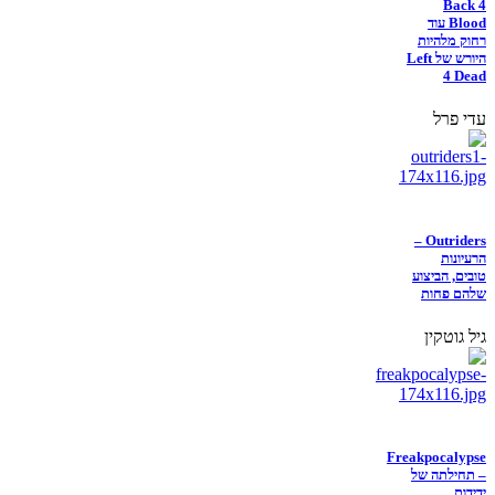
Back 4
Blood עוד
רחוק מלהיות
היורש של Left
4 Dead
עדי פרל
Outriders –
הרעיונות
טובים, הביצוע
שלהם פחות
גיל גוטקין
Freakpocalypse
– תחילתה של
ידידות