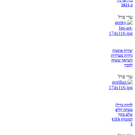
בקליפורניה
ב-2021
עדי פרל
יצירות אומנות
גיקיות מעוררות
השראה ששווה
להכיר
עדי פרל
להקת גורילז
עשתה קליפ
שלם בתוך
המשחק GTA
5