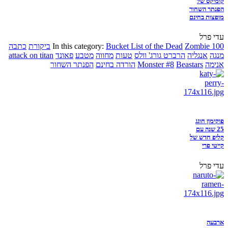
קומיקס של
הפנתר השחור
מופצות בחינם
עדי פרל
Zombie 100
Bucket List of the Dead
In this category:
ביקורת
כתבה
מנגה
אנגליה
הרברט גורג' וולס
טעות
מחווה
מטבע
פאונד
attack on titan
אנימה
Beastars
Monster #8
הורדה בחינם
הפנתר השחור
פוקימון חוגג
25 שנה עם
קליפ חדש של
קייטי פרי
עדי פרל
ארבעה