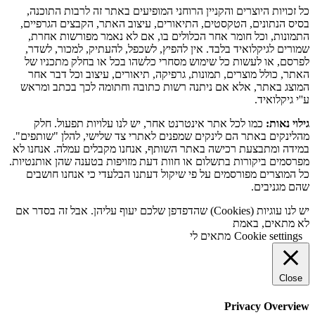
כל זכויות היוצרים והקניין הרוחני המופיעים באתר זה לרבות התוכנה,
בסיס הנתונים, הטקסטים, התיאורים, עיצוב האתר, הקבצים הגרפיים,
התמונות, וכל חומר אחר הכלולים בו, אם לא נאמר מפורשות אחרת,
שמורים לגיקלואיד בלבד. אין להפיץ, לשכפל, להעתיק, למכור, לשדר,
לפרסם, או לעשות כל שימוש מסחרי כלשהו בכל או בחלק מתכניו של
האתר, כולל מוצרים, תמונות, גרפיקה, תיאורים, עיצוב וכל דבר אחר
המוצג באתר, אלא אם ניתנה רשות כתובה וחתומה לכך בכתב ומראש
ע''י גיקלואיד.
גילוי נאות:
כמו לכל אתר אינטרנט אחר, יש לנו עלויות תפעול. חלק
מהלינקים באתר הם לינקים שמפנים לאתרי צד שלישי, להלן "שותפים".
במידה ומתבצעת רכישה באתר השותף, אנחנו מקבלים עמלה. אנחנו לא
מפרסמים ביקורות בתשלום או חוות דעת מזויפות בטענה שהן אותנטיות.
כל המוצרים מפורסמים על פי שיקול דעתנו הבלעדי כי אנחנו חושבים
שהם מגניבים.
יש לנו עוגיות (Cookies) שהדפדפן שלכם יעוף עליהן. אבל זה בסדר אם
לא מתאים, באמת
Cookie settings
מתאים לי
Close
Privacy Overview