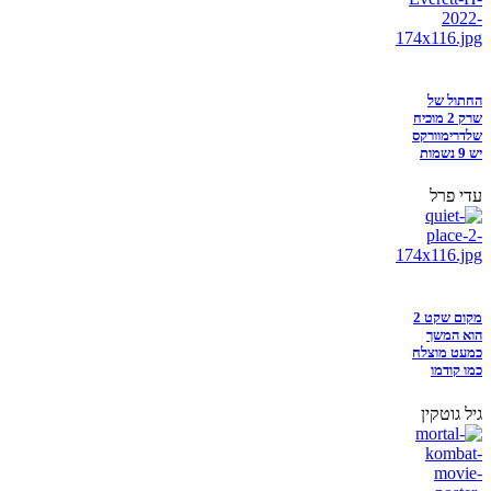
החתול של
שרק 2 מוכיח
שלדרימוורקס
יש 9 נשמות
עדי פרל
מקום שקט 2
הוא המשך
כמעט מוצלח
כמו קודמו
גיל גוטקין