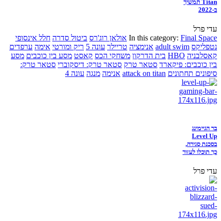
Titan תמשיך
ב-2022
עדי פרל
Final Space
In this category:
אולאן רוג'רס
ביטול סדרה
חלל אינסופי
נטפליקס
adult swim
אנימציה
טריילר
עונה 5
ריק ומורטי
אימה
ערפדים
קאסלבניה
HBO
בית הדרקון
משחקי הכס
קאסט
מסע בין כוכבים
מסע
בין כוכבים: פיקארד
סטאר טרק
סטאר טרק: דיסקוברי
סטאר טרק:
סיפונים תחתונים
attack on titan
אנימה
מנגה
עונה 4
בר הגיימינג
Level Up
בסכנת סגירה,
כך תוכלו לעזור
עדי פרל