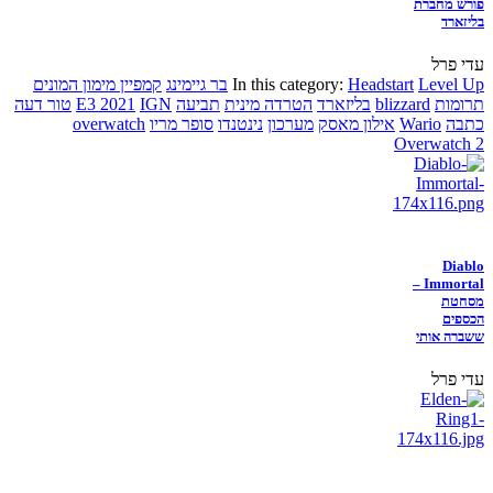
פורש מחברת
בליזארד
עדי פרל
Level Up
Headstart
In this category:
בר גיימינג
קמפיין מימון המונים
תרומות
blizzard
בליזארד
הטרדה מינית
תביעה
IGN
E3 2021
טור דעה
כתבה
Wario
אילון מאסק
מערכון
נינטנדו
סופר מריו
overwatch
Overwatch 2
Diablo
Immortal –
מסחטת
הכספים
ששברה אותי
עדי פרל