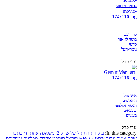
כוח רעם –
בושה לז'אנר
סרטי
גיבורי-העל
עדי פרל
איש מזל
התאומים –
הניסוי הקולנועי
שמכאיב
בעיניים
עדי פרל
In this category:
ביקורת
החתול של שרק 2: משאלה אחת ודי
כתבה
שרק
אימה
מקום שקט 2
HBO
מורטל קומבט
אהבה ומפלצות
נטפליקס