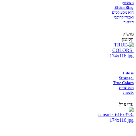
המשחק
Elden Ring
הוא מסע קסום
ואכזרי לחובבי
הז'אנר
מושיק
קלינמן
Life is
Strange:
True Colors
הוא יצירת
אומנות
עדי פרל