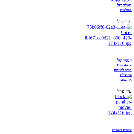
– סיפור קפקאי
בעולם של
מפלצות
עדי פרל
המנגה של
Beastars
תגיע לסיומה
בתחילת
אוקטובר
עדי פרל
לזכרו: חוברות