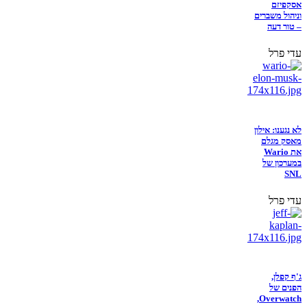
אסקפיזם
וניהול משברים
– טור דעה
עדי פרל
לא נגענו: אילון
מאסק מגלם
את Wario
במערכון של
SNL
עדי פרל
ג'ף קפלן,
הפנים של
Overwatch,