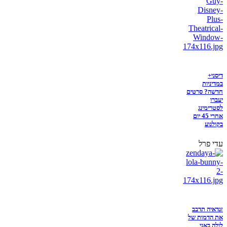
דיסני+
במדיניות
חדשה? סרטים
יעברו
לסטרימינג
אחרי 45 יום
בקולנוע
עדי פרל
זנדאיה תדבב
את הדמות של
לולה באני