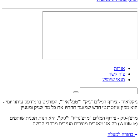
אודות
צור קשר
תנאי שימוש
גיקלואיד - צירוף המלים "גיק" ו"טבלואיד", הפורמט בו מודפס עיתון יומי -
הוא מגזין אינטרנטי חדש שמאגד תחתיו את כל מה שגיק ומעניין.
מרצ'ן-גיק - צירוף המלים "מרצ'נדייז" ו"גיק", היא חנות תכנית שותפים
(Affiliate) בה אנו מאגדים מוצרים מגניבים מרחבי הרשת.
בחזרה למעלה