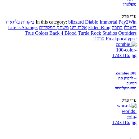
מופלאה?
עדי פרל
Pay2Win
Diablo Immortal
blizzard
In this category:
ביקורת
בליזארד
דיאבלו
כתבה
Elden Ring
אלדן רינג
משחק תפקידים
Life is Strange:
True Colors
Back 4 Blood
Turtle Rock Studios
Outriders
Freakpocalypse
קווסט
Zombie 100
– להפיק את
המיטב
מהאפוקליפסה
עדי פרל