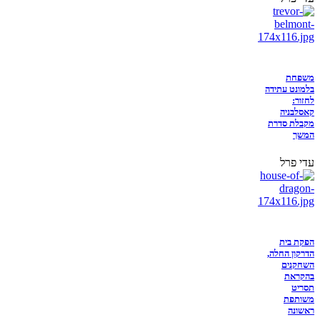
משפחת
בלמונט עתידה
לחזור:
קאסלבניה
מקבלת סדרת
המשך
עדי פרל
הפקת בית
הדרקון החלה,
השחקנים
בהקראת
תסריט
משותפת
ראשונה