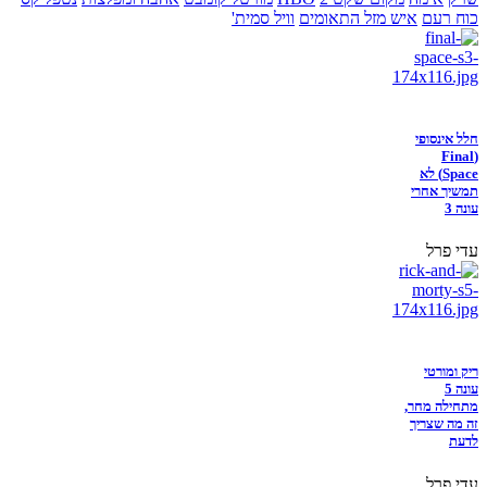
כוח רעם
איש מזל התאומים
וויל סמית'
חלל אינסופי
(Final
Space) לא
תמשיך אחרי
עונה 3
עדי פרל
ריק ומורטי
עונה 5
מתחילה מחר,
זה מה שצריך
לדעת
עדי פרל