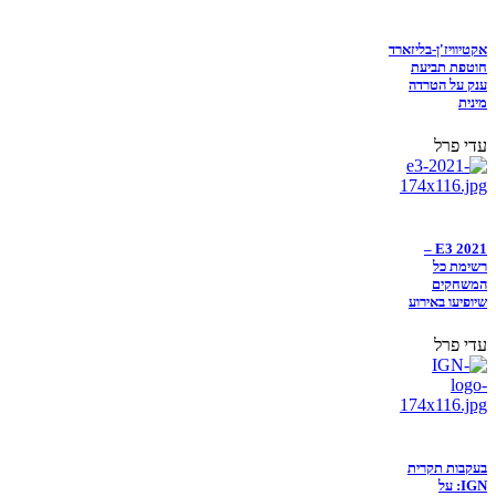
אקטיוויז'ן-בליזארד
חוטפת תביעת
ענק על הטרדה
מינית
עדי פרל
E3 2021 –
רשימת כל
המשחקים
שיופיעו באירוע
עדי פרל
בעקבות תקרית
IGN: על