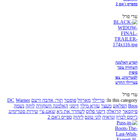
בספייס ג'אם 2
עדי פרל
הסרט האלמנה
השחורה עובר
סופית
לסטרימינג, צפו
בטריילר החדש
עדי פרל
In this category:
טריילר
מארוול
פוסטר
תור: אהבה ורעם
Warner
DC
Bros
הפלאש
מעצר
עזרא מילר
דיסני
האלמנה השחורה
לוקה
נשמה
פיקסאר
קרואלה
דיסני פלוס
לשחרר את גיא
שאנג-צ'י
שירות סטרימינג
ג'יימס לברון
זנדאיה
לוני טונס
ליהוק
ספייס ג'אם 2