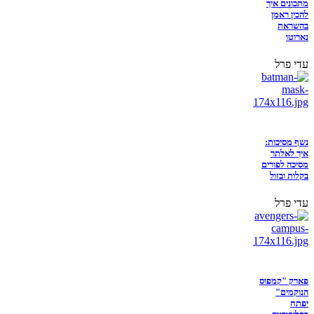
מתכונים איך
להכין ראמן
בהשראת
נארוטו
עדי פרל
נשף מסיכות:
איך לאלתר
מסיכה לפורים
בקלות ובזול
עדי פרל
פארק "קמפוס
הנוקמים"
יפתח