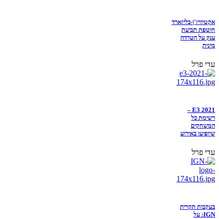
אקטיוויז'ן-בליזארד
חוטפת תביעת
ענק על הטרדה
מינית
עדי פרל
E3 2021 –
רשימת כל
המשחקים
שיופיעו באירוע
עדי פרל
בעקבות תקרית
IGN: על