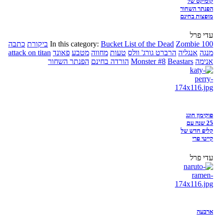
קומיקס של
הפנתר השחור
מופצות בחינם
עדי פרל
Zombie 100
Bucket List of the Dead
In this category:
ביקורת
כתבה
מנגה
אנגליה
הרברט גורג' וולס
טעות
מחווה
מטבע
פאונד
attack on titan
אנימה
Beastars
Monster #8
הורדה בחינם
הפנתר השחור
פוקימון חוגג
25 שנה עם
קליפ חדש של
קייטי פרי
עדי פרל
ארבעה