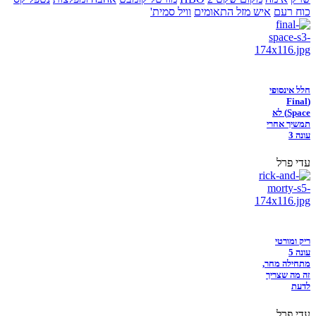
כוח רעם
איש מזל התאומים
וויל סמית'
חלל אינסופי
(Final
Space) לא
תמשיך אחרי
עונה 3
עדי פרל
ריק ומורטי
עונה 5
מתחילה מחר,
זה מה שצריך
לדעת
עדי פרל