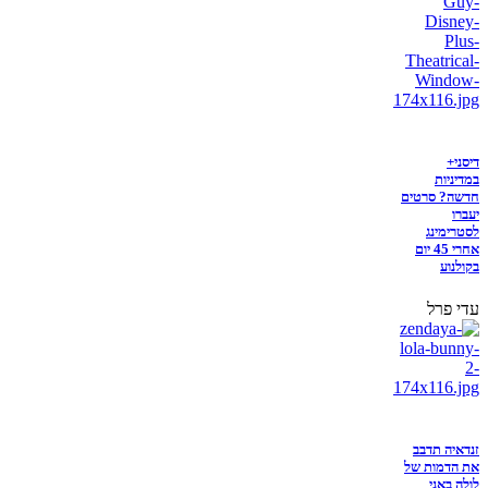
דיסני+
במדיניות
חדשה? סרטים
יעברו
לסטרימינג
אחרי 45 יום
בקולנוע
עדי פרל
זנדאיה תדבב
את הדמות של
לולה באני