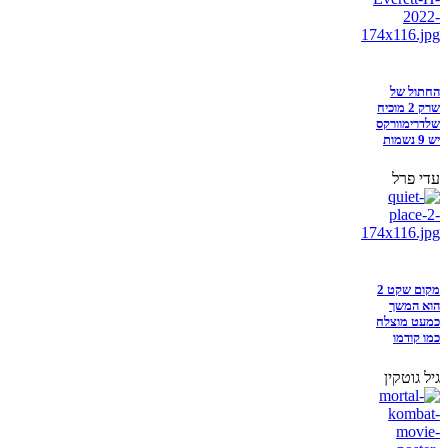
החתול של
שרק 2 מוכיח
שלדרימוורקס
יש 9 נשמות
עדי פרל
מקום שקט 2
הוא המשך
כמעט מוצלח
כמו קודמו
גיל גוטקין