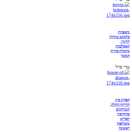
משפחת
בלמונט עתידה
לחזור:
קאסלבניה
מקבלת סדרת
המשך
עדי פרל
הפקת בית
הדרקון החלה,
השחקנים
בהקראת
תסריט
משותפת
ראשונה