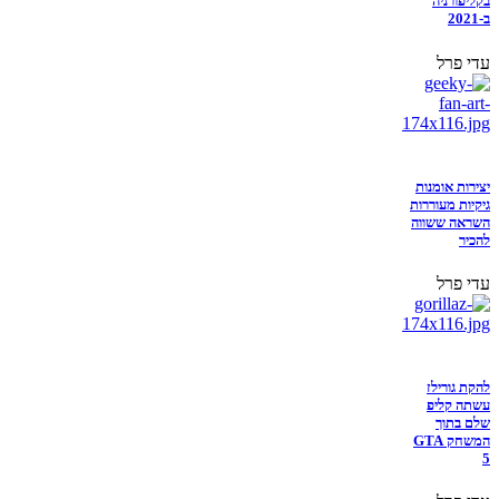
בקליפורניה
ב-2021
עדי פרל
יצירות אומנות
גיקיות מעוררות
השראה ששווה
להכיר
עדי פרל
להקת גורילז
עשתה קליפ
שלם בתוך
המשחק GTA
5