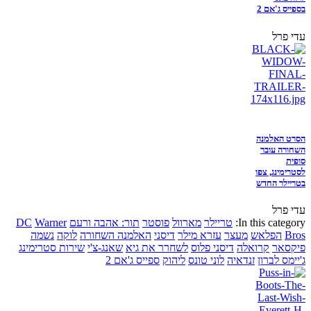
בספייס ג'אם 2
עדי פרל
הסרט האלמנה
השחורה עובר
סופית
לסטרימינג, צפו
בטריילר החדש
עדי פרל
In this category:
טריילר
מארוול
פוסטר
תור: אהבה ורעם
Warner
DC
Bros
הפלאש
מעצר
עזרא מילר
דיסני
האלמנה השחורה
לוקה
נשמה
פיקסאר
קרואלה
דיסני פלוס
לשחרר את גיא
שאנג-צ'י
שירות סטרימינג
ג'יימס לברון
זנדאיה
לוני טונס
ליהוק
ספייס ג'אם 2