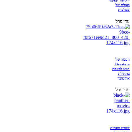
– סיפור קפקאי
בעולם של
מפלצות
עדי פרל
המנגה של
Beastars
תגיע לסיומה
בתחילת
אוקטובר
עדי פרל
לזכרו: חוברות