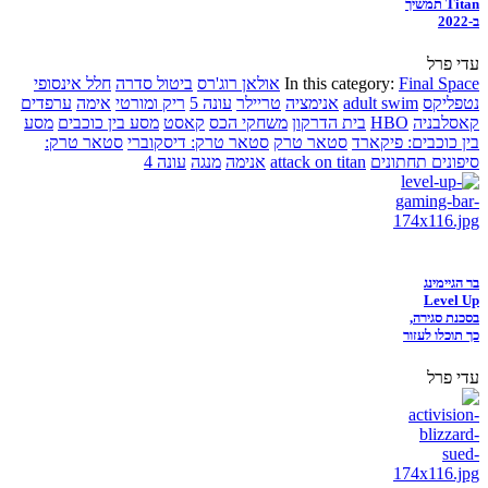
Titan תמשיך
ב-2022
עדי פרל
Final Space
In this category:
אולאן רוג'רס
ביטול סדרה
חלל אינסופי
נטפליקס
adult swim
אנימציה
טריילר
עונה 5
ריק ומורטי
אימה
ערפדים
קאסלבניה
HBO
בית הדרקון
משחקי הכס
קאסט
מסע בין כוכבים
מסע
בין כוכבים: פיקארד
סטאר טרק
סטאר טרק: דיסקוברי
סטאר טרק:
סיפונים תחתונים
attack on titan
אנימה
מנגה
עונה 4
בר הגיימינג
Level Up
בסכנת סגירה,
כך תוכלו לעזור
עדי פרל