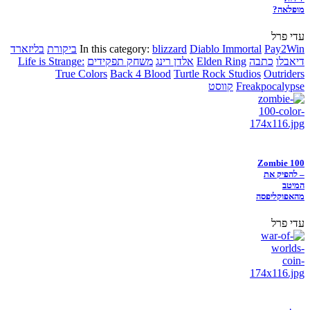
מופלאה?
עדי פרל
Pay2Win
Diablo Immortal
blizzard
In this category:
ביקורת
בליזארד
דיאבלו
כתבה
Elden Ring
אלדן רינג
משחק תפקידים
Life is Strange:
True Colors
Back 4 Blood
Turtle Rock Studios
Outriders
Freakpocalypse
קווסט
Zombie 100
– להפיק את
המיטב
מהאפוקליפסה
עדי פרל