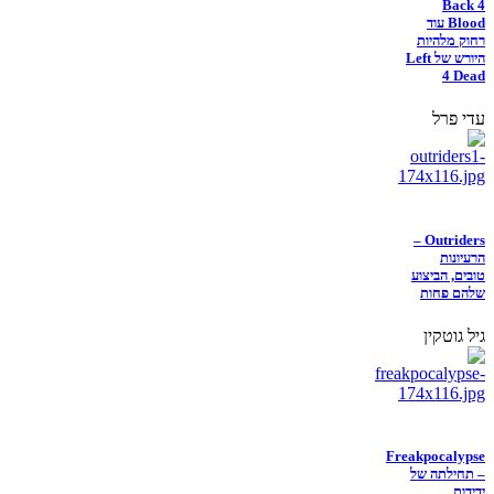
Back 4
Blood עוד
רחוק מלהיות
היורש של Left
4 Dead
עדי פרל
Outriders –
הרעיונות
טובים, הביצוע
שלהם פחות
גיל גוטקין
Freakpocalypse
– תחילתה של
ידידות