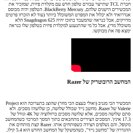
חברת TCL שתייצר עבורם טלפון חדש עם מקלדת פיזית, שמזכיר את
המכשירים הישנים שלהם, BlackBerry Mercury. הטלפון יהיה מבוסס
אנדרואיד ולא יכלול את המפרט המשוכלל ביותר (עוד לא הוכרזו פרטים
מדויקים, אבל כנראה שהמעבד בתוכו יהיה Snagdragon 625 הלא
משוכלל מדי), אבל כל מי שהתגעגע למקלדת פיזית בטלפון שלו כנראה
ימצא פה את מבוקשו.
המחשב הרובוטריק של Razer
המכשיר הכי מגניב (ואולי בעצם הכי מוזר) שהוצג בתערוכה הוא Project
Valerie של Razer. מחשב נייד שכולל שלושה, כן שלושה! מסכים. ולא
סתם שלושה מסכים, אלא שלושה מסכים ברזולוציה של 4K וגודל של
17.3 אינץ'. המסכים הצידיים מתחבאים בתוך המסך המרכזי כשהמחשב
מקופל, והם נשלפים הצידה כשפותחים אותו. Razer קצת מותחים את
ההגדרה של "מחשב נייד", כשהמשקל של המחשב החדש הוא 5.4 קילו,