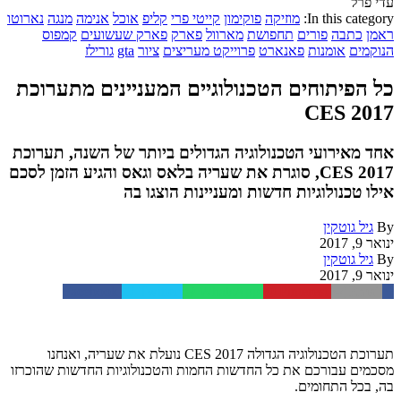
עדי פרל
In this category:
מוזיקה
פוקימון
קייטי פרי
קליפ
אוכל
אנימה
מנגה
נארוטו
ראמן
כתבה
פורים
תחפושת
מארוול
פארק
פארק שעשועים
קמפוס
הנוקמים
אומנות
פאנארט
פרוייקט מעריצים
ציור
gta
גורילז
כל הפיתוחים הטכנולוגיים המעניינים מתערוכת
CES 2017
אחד מאירועי הטכנולוגיה הגדולים ביותר של השנה, תערוכת
CES 2017, סוגרת את שעריה בלאס וגאס והגיע הזמן לסכם
אילו טכנולוגיות חדשות ומעניינות הוצגו בה
By
גיל גוטקין
ינואר 9, 2017
By
גיל גוטקין
ינואר 9, 2017
Facebook
Twitter
WhatsApp
Pinterest
Email
תערוכת הטכנולוגיה הגדולה CES 2017 נועלת את שעריה, ואנחנו
מסכמים עבורכם את כל החדשות החמות והטכנולוגיות החדשות שהוכרזו
בה, בכל התחומים.