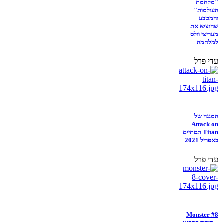
"מלחמת
העולמות"
והמטבע
שהוציא את
מעריצי וולס
למלחמה
עדי פרל
המנגה של
Attack on
Titan תסתיים
באפריל 2021
עדי פרל
Monster #8