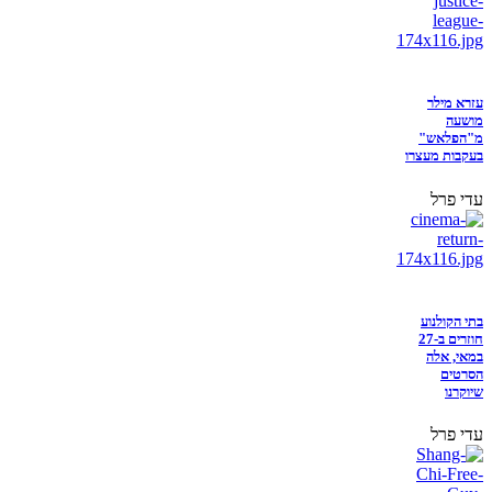
עזרא מילר
מושעה
מ"הפלאש"
בעקבות מעצרו
עדי פרל
בתי הקולנוע
חוזרים ב-27
במאי, אלה
הסרטים
שיוקרנו
עדי פרל