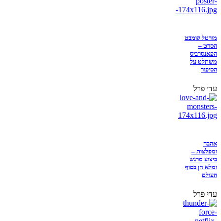
מורטל קומבט
הסרט –
הפאנסרביס
משתלט על
הסיפור
עדי פרל
אהבה
ומפלצות –
ביצוע מרגש
ומלא חן בסוף
העולם
עדי פרל