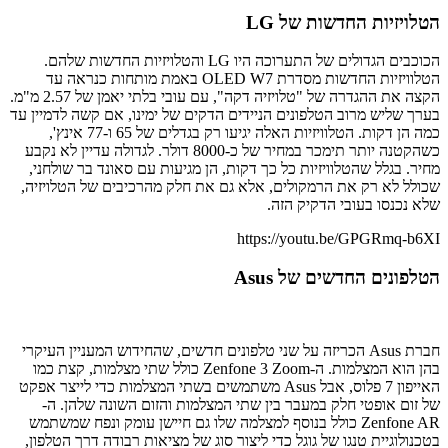
הטלויזיות החדשות של LG
הכוכבים הגדולים של התערוכה היו LG והטלויזיות החדשות שלהם.
הטלוויזיות החדשות מסדרת OLED W7 באמת מותחות כנראה עד
הקצה את ההגדרה של "טלויזיה דקה", עם עובי בלתי יאמן של 2.57 מ"מ.
בערך שליש מרוב הטלפונים הניידים הדקים של ימינו, אם קשה לדמיין עד
כמה הן דקות. הטלוויזיות האלה יגיעו רק בגדלים של 65 ו-77 אינץ',
כשהקטנה יותר תימכר במחיר של כ-8000 דולר. לגדולה עדיין לא נקבע
מחיר. בגלל שהטלוויזיות כל כך דקות, הן מגיעות עם סאונד בר שולחני,
שכולל לא רק את הרמקולים, אלא גם את חלק מהרכיבים של הטלויזיה,
שלא נכנסו בעובי הדקיק הזה.
https://youtu.be/GPGRmq-b6XI
הטלפונים החדשים של Asus
חברת Asus הכריזה על שני טלפונים חדשים, שהחידוש המעניין העיקרי
בהן הוא המצלמות. ה-Zenfone 3 Zoom כולל שתי מצלמות, קצת כמו
האייפון 7 פלוס, אבל Asus משתמשים בשתי המצלמות כדי לייצר אפקט
של זום אופטי חלק במעבר בין שתי המצלמות והזום השונה שלהן. ה-
Zenfone AR כולל בנוסף למצלמה שלו גם חיישן עומק ונפח שמשתמש
בטכנולוגיית טנגו של גוגל כדי ליצור סוג של מציאות רבודה דרך הטלפון,