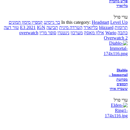
פורש מחברת
בליזארד
עדי פרל
Level Up
Headstart
In this category:
בר גיימינג
קמפיין מימון המונים
תרומות
blizzard
בליזארד
הטרדה מינית
תביעה
IGN
E3 2021
טור דעה
כתבה
Wario
אילון מאסק
מערכון
נינטנדו
סופר מריו
overwatch
Overwatch 2
Diablo
Immortal –
מסחטת
הכספים
ששברה אותי
עדי פרל