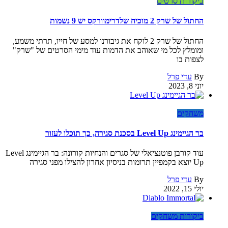
ביקורות סרטים
החתול של שרק 2 מוכיח שלדרימוורקס יש 9 נשמות
החתול של שרק 2 לוקח את גיבורנו למסע של חייו, תרתי משמע,
ומומלץ לכל מי שאוהב את הדמות עוד מימי הסרטים של "שרק"
לצפות בו
By
עדי פרל
יוני 8, 2023
משחקים
בר הגיימינג Level Up בסכנת סגירה, כך תוכלו לעזור
עוד קורבן פוטנציאלי של סגרים והנחיות קורונה: בר הגיימינג Level
Up יוצא בקמפיין תרומות בניסיון אחרון להצילו מפני סגירה
By
עדי פרל
יולי 15, 2022
ביקורות משחקים