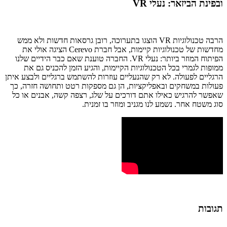
ובפינת הביזאר: נעלי VR
הרבה טכנולוגיות VR הוצגו בתערוכה, רובן גרסאות חדשות ולא ממש
מחדשות של טכנולוגיות קיימות, אבל חברת Cerevo הציגה אולי את
הפיתוח המוזר ביותר: נעלי VR. החברה טוענת שאם כבר הידיים שלנו
ממופות לגמרי בכל הטכנולוגיות הקיימות, והגיע הזמן להכניס גם את
הרגליים לפעולה. לא רק שהנעליים עוזרות להשתמש ברגליים ולבצע איתן
פעולות במשחקים ובאפליקציות, הן גם מספקות רטט ותחושה חזרה, כך
שאפשר להרגיש כאילו אתם דורכים על שלג, רצפה קשה, אבנים או כל
סוג משטח אחר. נשמע לנו מגניב ומוזר בו זמנית.
תגובות