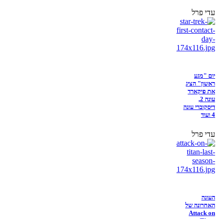
עדי פרל
יום "מגע
ראשון" הציג
את פיקארד
עונה 2,
דיסקוברי עונה
4 ועוד
עדי פרל
העונה
האחרונה של
Attack on