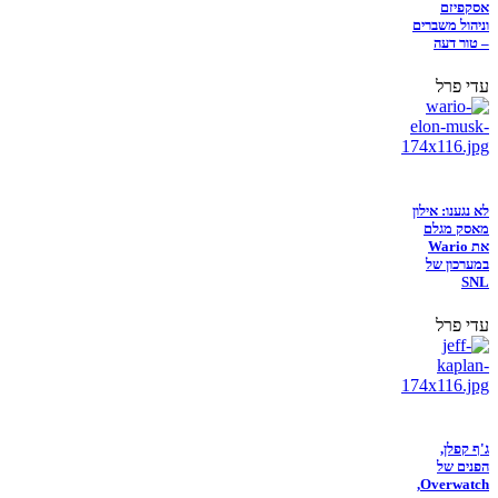
אסקפיזם
וניהול משברים
– טור דעה
עדי פרל
לא נגענו: אילון
מאסק מגלם
את Wario
במערכון של
SNL
עדי פרל
ג'ף קפלן,
הפנים של
Overwatch,