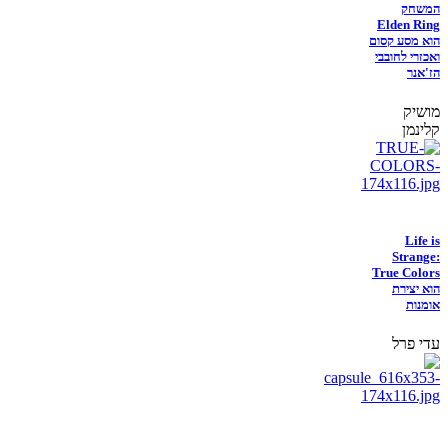
המשחק
Elden Ring
הוא מסע קסום
ואכזרי לחובבי
הז'אנר
מושיק
קלינמן
Life is
Strange:
True Colors
הוא יצירת
אומנות
עדי פרל