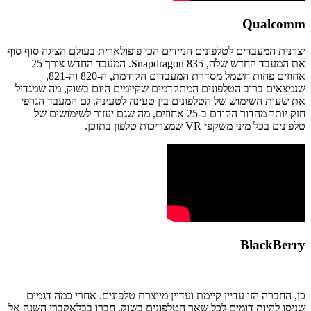
Qualcomm
יצרנית המעבדים לטלפונים הניידים הכי פופולארית בעולם הציגה סוף סוף
את המעבד החדש שלה, Snapdragon 835. המעבד החדש צורך 25
אחוזים פחות חשמל מסדרת המעבדים הקודמת, ה-820 וה-821,
שנמצאים ברוב הטלפונים המתקדמים שקיימים היום בשוק, מה שמגדיל
את שעות השימוש של הטלפונים בין טעינה לטעינה. גם המעבד הגרפי
חזק יותר מהדור הקודם ב-25 אחוזים, מה שגם יעזור לשימושים של
טלפונים בכל מיני משקפי VR שמצריכות טלפון בתוכן.
BlackBerry
כן, החברה הזו עדיין קיימת ועדיין מייצרת טלפונים. אחרי כמה דגמים
שניסו להיות דומים לכל שאר הטלפונים בשוק, חברו בבלאקברי השנה אל