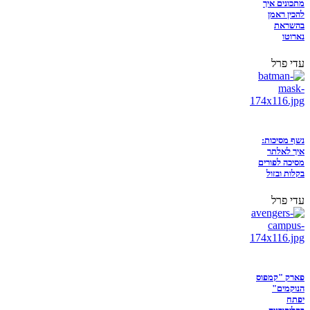
מתכונים איך
להכין ראמן
בהשראת
נארוטו
עדי פרל
נשף מסיכות:
איך לאלתר
מסיכה לפורים
בקלות ובזול
עדי פרל
פארק "קמפוס
הנוקמים"
יפתח