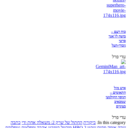
כוח רעם –
בושה לז'אנר
סרטי
גיבורי-העל
עדי פרל
איש מזל
התאומים –
הניסוי הקולנועי
שמכאיב
בעיניים
עדי פרל
In this category:
ביקורת
החתול של שרק 2: משאלה אחת ודי
כתבה
שרק
אימה
מקום שקט 2
HBO
מורטל קומבט
אהבה ומפלצות
נטפליקס