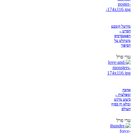
מורטל קומבט
הסרט –
הפאנסרביס
משתלט על
הסיפור
עדי פרל
אהבה
ומפלצות –
ביצוע מרגש
ומלא חן בסוף
העולם
עדי פרל