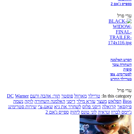
בספייס ג'אם 2
עדי פרל
הסרט האלמנה
השחורה עובר
סופית
לסטרימינג, צפו
בטריילר החדש
עדי פרל
In this category:
טריילר
מארוול
פוסטר
תור: אהבה ורעם
Warner
DC
Bros
הפלאש
מעצר
עזרא מילר
דיסני
האלמנה השחורה
לוקה
נשמה
פיקסאר
קרואלה
דיסני פלוס
לשחרר את גיא
שאנג-צ'י
שירות סטרימינג
ג'יימס לברון
זנדאיה
לוני טונס
ליהוק
ספייס ג'אם 2