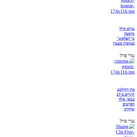
עזרא מילר
מושעה
מ"הפלאש"
בעקבות מעצרו
עדי פרל
בתי הקולנוע
חוזרים ב-27
במאי, אלה
הסרטים
שיוקרנו
עדי פרל