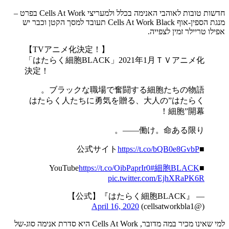
חדשות טובות לאוהבי האנימה בכלל ולמעריצי Cells At Work בפרט –
מנגת הספין-אוף Cells At Work Black תעובד למסך הקטן וכבר יש
אפילו טריילר זמין לצפייה.
【TVアニメ化決定！】
「はたらく細胞BLACK」2021年1月ＴＶアニメ化
決定！
ブラックな職場で奮闘する細胞たちの物語。
はたらく人たちに勇気を贈る、大人の”はたらく
細胞”開幕！
働け。命ある限り——。
https://t.co/bQB0e8GvbP
■公式サイト
https://t.co/OibPaprIr0
#細胞BLACK
■YouTube
pic.twitter.com/EjhXRaPK6R
— 『はたらく細胞BLACK』【公式】
April 16, 2020
(@cellsatworkbla1)
למי שאינו מכיר במה מדובר, Cells At Work היא סדרת אנימה סוג-של