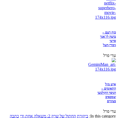
כוח רעם –
בושה לז'אנר
סרטי
גיבורי-העל
עדי פרל
איש מזל
התאומים –
הניסוי הקולנועי
שמכאיב
בעיניים
עדי פרל
In this category:
ביקורת
החתול של שרק 2: משאלה אחת ודי
כתבה