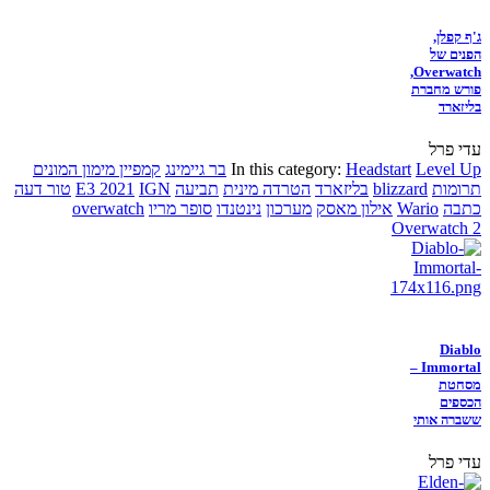
ג'ף קפלן,
הפנים של
Overwatch,
פורש מחברת
בליזארד
עדי פרל
Level Up
Headstart
In this category:
בר גיימינג
קמפיין מימון המונים
תרומות
blizzard
בליזארד
הטרדה מינית
תביעה
IGN
E3 2021
טור דעה
כתבה
Wario
אילון מאסק
מערכון
נינטנדו
סופר מריו
overwatch
Overwatch 2
Diablo
Immortal –
מסחטת
הכספים
ששברה אותי
עדי פרל