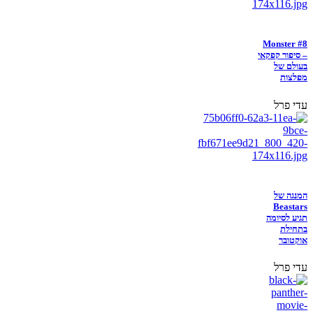
Monster #8
– סיפור קפקאי
בעולם של
מפלצות
עדי פרל
המנגה של
Beastars
תגיע לסיומה
בתחילת
אוקטובר
עדי פרל