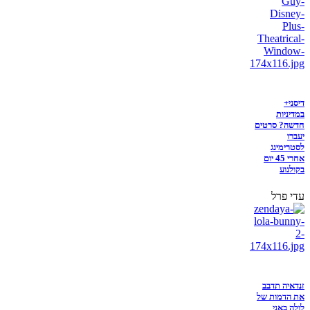
דיסני+
במדיניות
חדשה? סרטים
יעברו
לסטרימינג
אחרי 45 יום
בקולנוע
עדי פרל
זנדאיה תדבב
את הדמות של
לולה באני