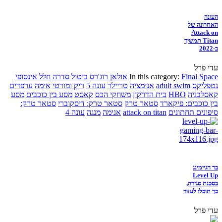
העונה
האחרונה של
Attack on
Titan תמשיך
ב-2022
עדי פרל
Final Space
In this category:
אולאן רוג'רס
ביטול סדרה
חלל אינסופי
נטפליקס
adult swim
אנימציה
טריילר
עונה 5
ריק ומורטי
אימה
ערפדים
קאסלבניה
HBO
בית הדרקון
משחקי הכס
קאסט
מסע בין כוכבים
מסע
בין כוכבים: פיקארד
סטאר טרק
סטאר טרק: דיסקוברי
סטאר טרק:
סיפונים תחתונים
attack on titan
אנימה
מנגה
עונה 4
בר הגיימינג
Level Up
בסכנת סגירה,
כך תוכלו לעזור
עדי פרל