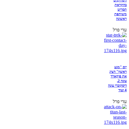
השחקנים
בהקראת
תסריט
משותפת
ראשונה
עדי פרל
יום "מגע
ראשון" הציג
את פיקארד
עונה 2,
דיסקוברי עונה
4 ועוד
עדי פרל