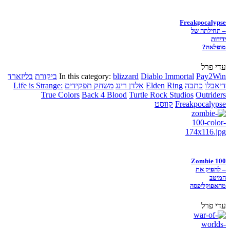
Freakpocalypse
– תחילתה של
ידידות
מופלאה?
עדי פרל
Pay2Win
Diablo Immortal
blizzard
In this category:
ביקורת
בליזארד
דיאבלו
כתבה
Elden Ring
אלדן רינג
משחק תפקידים
Life is Strange:
True Colors
Back 4 Blood
Turtle Rock Studios
Outriders
Freakpocalypse
קווסט
Zombie 100
– להפיק את
המיטב
מהאפוקליפסה
עדי פרל