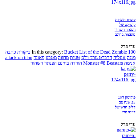
לזכרו: חוברות
קומיקס של
הפנתר השחור
מופצות בחינם
עדי פרל
Zombie 100
Bucket List of the Dead
In this category:
ביקורת
כתבה
מנגה
אנגליה
הרברט גורג' וולס
טעות
מחווה
מטבע
פאונד
attack on titan
אנימה
Beastars
Monster #8
הורדה בחינם
הפנתר השחור
פוקימון חוגג
25 שנה עם
קליפ חדש של
קייטי פרי
עדי פרל