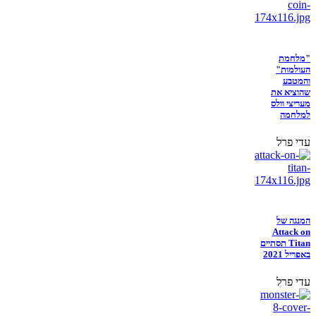
"מלחמת
העולמות"
והמטבע
שהוציא את
מעריצי וולס
למלחמה
עדי פרל
המנגה של
Attack on
Titan תסתיים
באפריל 2021
עדי פרל