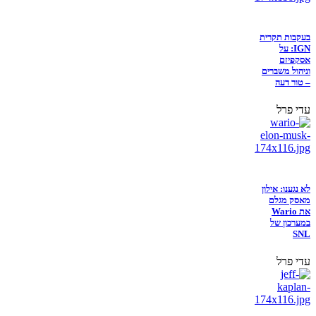
בעקבות תקרית
IGN: על
אסקפיזם
וניהול משברים
– טור דעה
עדי פרל
לא נגענו: אילון
מאסק מגלם
את Wario
במערכון של
SNL
עדי פרל