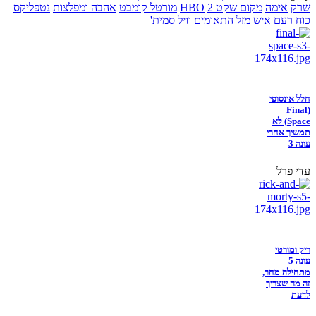
שרק
אימה
מקום שקט 2
HBO
מורטל קומבט
אהבה ומפלצות
נטפליקס
כוח רעם
איש מזל התאומים
וויל סמית'
חלל אינסופי
(Final
Space) לא
תמשיך אחרי
עונה 3
עדי פרל
ריק ומורטי
עונה 5
מתחילה מחר,
זה מה שצריך
לדעת