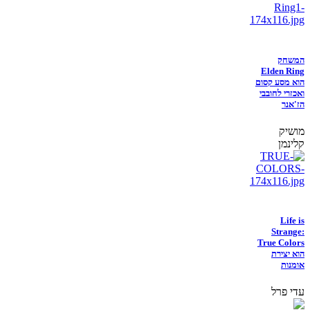
המשחק
Elden Ring
הוא מסע קסום
ואכזרי לחובבי
הז'אנר
מושיק
קלינמן
Life is
Strange:
True Colors
הוא יצירת
אומנות
עדי פרל