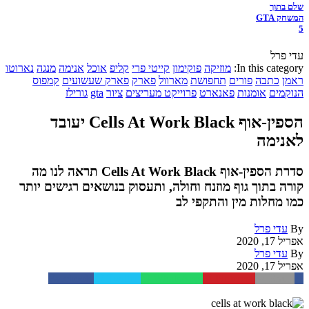
שלם בתוך
המשחק GTA
5
עדי פרל
In this category:
מוזיקה
פוקימון
קייטי פרי
קליפ
אוכל
אנימה
מנגה
נארוטו
ראמן
כתבה
פורים
תחפושת
מארוול
פארק
פארק שעשועים
קמפוס
הנוקמים
אומנות
פאנארט
פרוייקט מעריצים
ציור
gta
גורילז
הספין-אוף Cells At Work Black יעובד
לאנימה
סדרת הספין-אוף Cells At Work Black תראה לנו מה
קורה בתוך גוף מוזנח וחולה, ותעסוק בנושאים רגישים יותר
כמו מחלות מין והתקפי לב
By
עדי פרל
אפריל 17, 2020
By
עדי פרל
אפריל 17, 2020
Facebook
Twitter
WhatsApp
Pinterest
Email