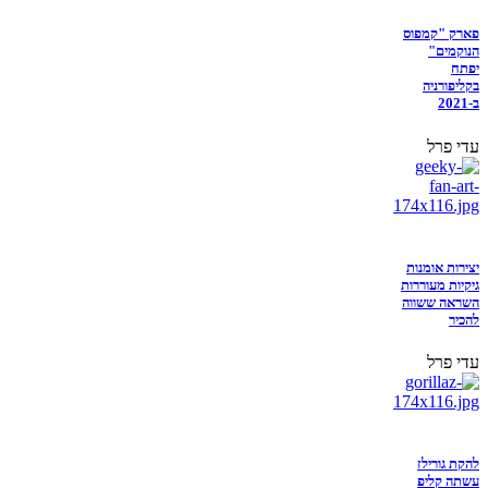
פארק "קמפוס
הנוקמים"
יפתח
בקליפורניה
ב-2021
עדי פרל
יצירות אומנות
גיקיות מעוררות
השראה ששווה
להכיר
עדי פרל
להקת גורילז
עשתה קליפ