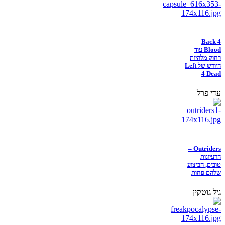
Back 4
Blood עוד
רחוק מלהיות
היורש של Left
4 Dead
עדי פרל
Outriders –
הרעיונות
טובים, הביצוע
שלהם פחות
גיל גוטקין