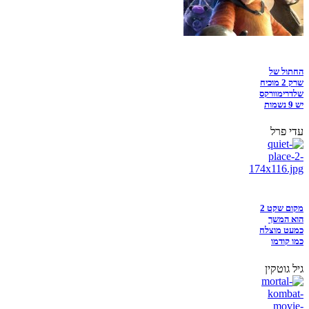
החתול של
שרק 2 מוכיח
שלדרימוורקס
יש 9 נשמות
עדי פרל
מקום שקט 2
הוא המשך
כמעט מוצלח
כמו קודמו
גיל גוטקין