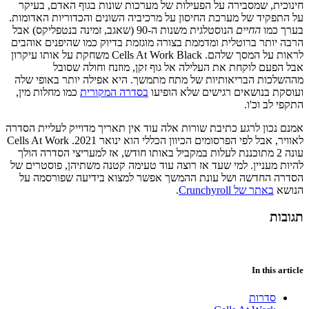
חינוכית, שמסבירה על הפעילות של מערכות שונות בגוף האדם, בעיקר
על התפקיד של מערכת החיסון על מרכיביה השונים והכדוריות האדומות.
בערך כמו
החיים
הנוסטלגית משנות ה-90 (שאגב, זמינה בנטפליקס) אבל
הרבה יותר ברוטלית ומדממת בצורה מוגזמת בדיוק כמו שהיפנים אוהבים
לראות על המסך שלהם. Cells At Work Black משחקת על אותו עיקרון
אבל הפעם לוקחת את העלילה אל גוף זקן, מוזנח וחולה שסובל
מההשלכות הבריאותיות של מתח מתמשך. היא אפילה יותר באופי שלה
ועוסקת בנושאים רגישים שלא הופיעו
בסדרה המקורית
כמו מחלות מין,
התקפי לב וכ'ו.
אמנם נכון לרגע כתיבת שורות אלה עוד אין תאריך מדוייק לעליית הסדרה
לאוויר, אבל לפי הפרסומים הכיוון הכללי הוא ינואר 2021. Cells At Work
עונה 2 מתוכננת לעלות במקביל באותו חודש, אז למעריצי הסדרה הולך
להיות מעניין. למי שעד אז רוצה עוד טעימה קטנה משתיהן, פוסטרים של
הסדרה החדשה ושל עונת ההמשך אפשר למצוא בידיעה שפורסמה על
הנושא
באתר של Crunchyroll
.
תגובות
In this article
סדרות