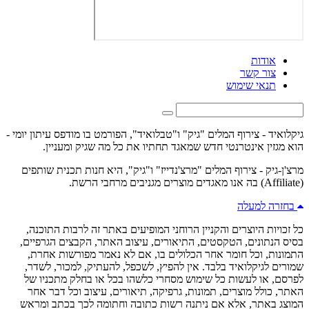
אודות
צור קשר
תנאי שימוש
גיקלואיד - צירוף המלים "גיק" ו"טבלואיד", הפורמט בו מודפס עיתון יומי -
הוא מגזין אינטרנטי חדש שמאגד תחתיו את כל מה שגיק ומעניין.
מרצ'ן-גיק - צירוף המלים "מרצ'נדייז" ו"גיק", היא חנות תכנית שותפים
(Affiliate) בה אנו מאגדים מוצרים מגניבים מרחבי הרשת.
בחזרה למעלה
כל זכויות היוצרים והקניין הרוחני המופיעים באתר זה לרבות התוכנה,
בסיס הנתונים, הטקסטים, התיאורים, עיצוב האתר, הקבצים הגרפיים,
התמונות, וכל חומר אחר הכלולים בו, אם לא נאמר מפורשות אחרת,
שמורים לגיקלואיד בלבד. אין להפיץ, לשכפל, להעתיק, למכור, לשדר,
לפרסם, או לעשות כל שימוש מסחרי כלשהו בכל או בחלק מתכניו של
האתר, כולל מוצרים, תמונות, גרפיקה, תיאורים, עיצוב וכל דבר אחר
המוצג באתר, אלא אם ניתנה רשות כתובה וחתומה לכך בכתב ומראש