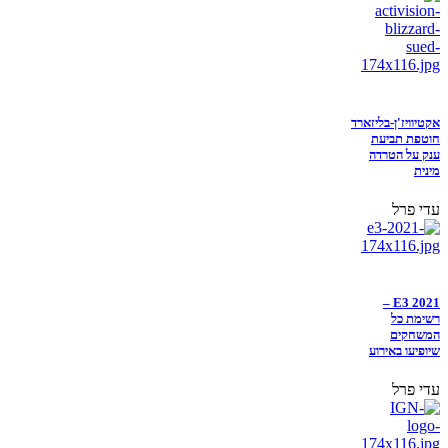
אקטיוויז'ן-בליזארד
חוטפת תביעת
ענק על הטרדה
מינית
עדי פרל
E3 2021 –
רשימת כל
המשחקים
שיופיעו באירוע
עדי פרל