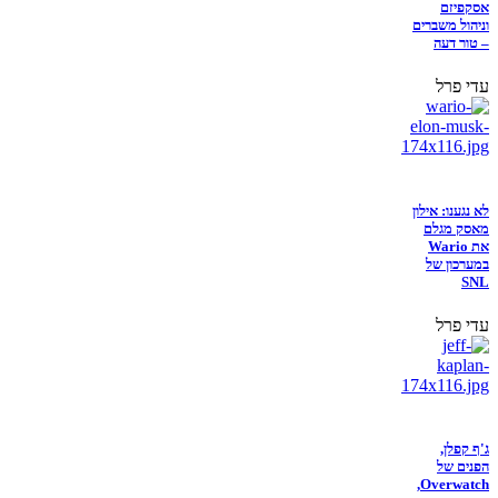
אסקפיזם
וניהול משברים
– טור דעה
עדי פרל
לא נגענו: אילון
מאסק מגלם
את Wario
במערכון של
SNL
עדי פרל
ג'ף קפלן,
הפנים של
Overwatch,