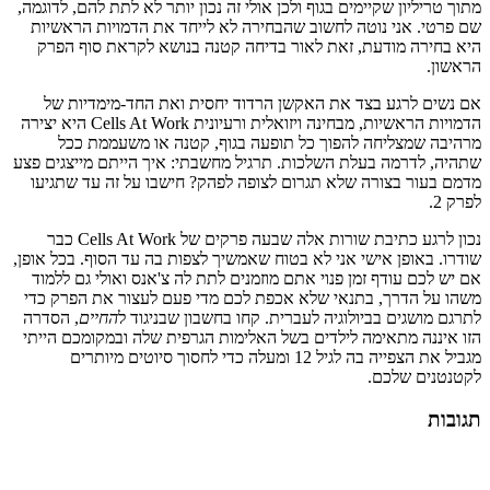
מתוך טריליון שקיימים בגוף ולכן אולי זה נכון יותר לא לתת להם, לדוגמה,
שם פרטי. אני נוטה לחשוב שהבחירה לא לייחד את הדמויות הראשיות
היא בחירה מודעת, זאת לאור בדיחה קטנה בנושא לקראת סוף הפרק
הראשון.
אם נשים לרגע בצד את האקשן הרדוד יחסית ואת החד-מימדיות של
הדמויות הראשיות, מבחינה ויזואלית ורעיונית Cells At Work היא יצירה
מרהיבה שמצליחה להפוך כל תופעה בגוף, קטנה או משעממת ככל
שתהיה, לדרמה בעלת השלכות. תרגיל מחשבתי: איך הייתם מייצגים פצע
מדמם בעור בצורה שלא תגרום לצופה לפהק? חישבו על זה עד שתגיעו
לפרק 2.
נכון לרגע כתיבת שורות אלה שבעה פרקים של Cells At Work כבר
שודרו. באופן אישי אני לא בטוח שאמשיך לצפות בה עד הסוף. בכל אופן,
אם יש לכם עודף זמן פנוי אתם מוזמנים לתת לה צ'אנס ואולי גם ללמוד
משהו על הדרך, בתנאי שלא אכפת לכם מדי פעם לעצור את הפרק כדי
לתרגם מושגים בביולוגיה לעברית. קחו בחשבון שבניגוד ל
החיים
, הסדרה
הזו איננה מתאימה לילדים בשל האלימות הגרפית שלה ובמקומכם הייתי
מגביל את הצפייה בה לגיל 12 ומעלה כדי לחסוך סיוטים מיותרים
לקטנטנים שלכם.
תגובות