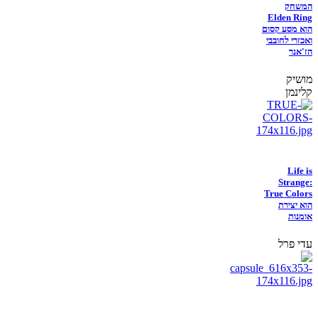
המשחק
Elden Ring
הוא מסע קסום
ואכזרי לחובבי
הז'אנר
מושיק
קלינמן
Life is
Strange:
True Colors
הוא יצירת
אומנות
עדי פרל