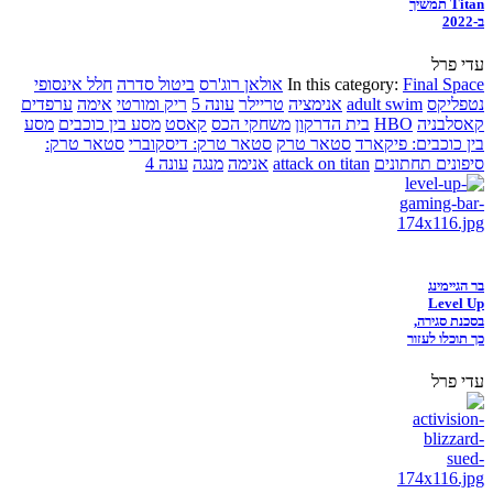
Titan תמשיך
ב-2022
עדי פרל
Final Space
In this category:
אולאן רוג'רס
ביטול סדרה
חלל אינסופי
נטפליקס
adult swim
אנימציה
טריילר
עונה 5
ריק ומורטי
אימה
ערפדים
קאסלבניה
HBO
בית הדרקון
משחקי הכס
קאסט
מסע בין כוכבים
מסע
בין כוכבים: פיקארד
סטאר טרק
סטאר טרק: דיסקוברי
סטאר טרק:
סיפונים תחתונים
attack on titan
אנימה
מנגה
עונה 4
בר הגיימינג
Level Up
בסכנת סגירה,
כך תוכלו לעזור
עדי פרל