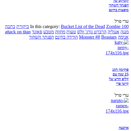
קומיקס של
הפנתר השחור
מופצות בחינם
עדי פרל
Zombie 100
Bucket List of the Dead
In this category:
ביקורת
כתבה
מנגה
אנגליה
הרברט גורג' וולס
טעות
מחווה
מטבע
פאונד
attack on titan
אנימה
Beastars
Monster #8
הורדה בחינם
הפנתר השחור
פוקימון חוגג
25 שנה עם
קליפ חדש של
קייטי פרי
עדי פרל
ארבעה