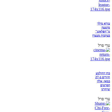
עזרא מילר
מושעה
מ"הפלאש"
בעקבות מעצרו
עדי פרל
בתי הקולנוע
חוזרים ב-27
במאי, אלה
הסרטים
שיוקרנו
עדי פרל