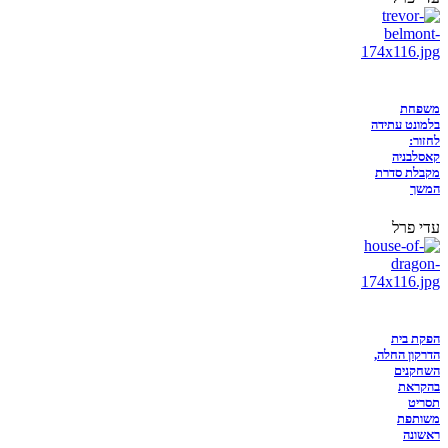
משפחת
בלמונט עתידה
לחזור:
קאסלבניה
מקבלת סדרת
המשך
עדי פרל
הפקת בית
הדרקון החלה,
השחקנים
בהקראת
תסריט
משותפת
ראשונה