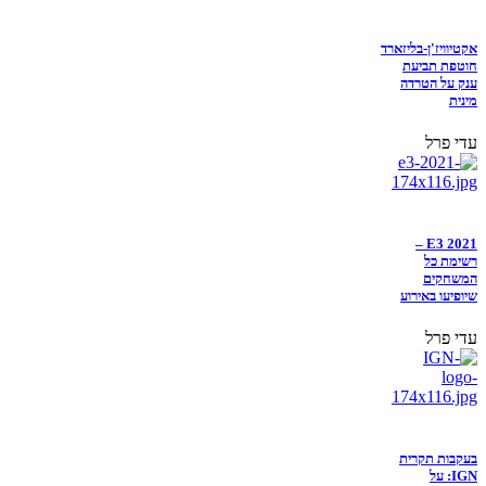
אקטיוויז'ן-בליזארד
חוטפת תביעת
ענק על הטרדה
מינית
עדי פרל
E3 2021 –
רשימת כל
המשחקים
שיופיעו באירוע
עדי פרל
בעקבות תקרית
IGN: על