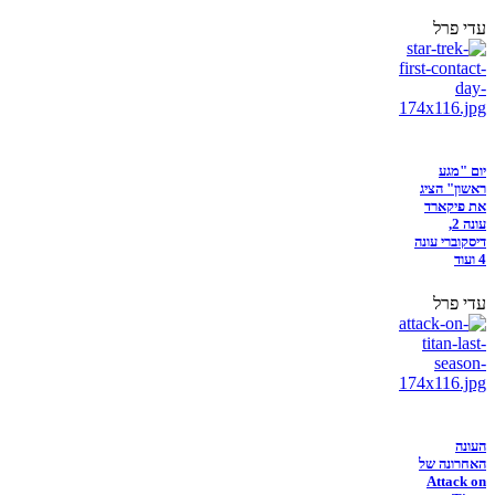
עדי פרל
יום "מגע
ראשון" הציג
את פיקארד
עונה 2,
דיסקוברי עונה
4 ועוד
עדי פרל
העונה
האחרונה של
Attack on