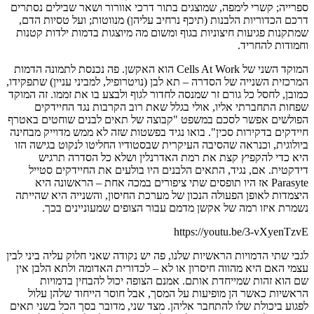
ספרייה; קשרי לימפה, שמוצגים בתור דרכי אוורור ושאר שבילים נסתרים
דרכם הכדוריות הלבנות (תיכף נרחיב עליהן) מנווטות; ועל טסיות הדם,
שמתקנות פגיעות חיצוניות בגוף ומשום מה מיוצגות בדמות ילדות קטנות
וחמודות להחריד.
המוקד השני של Cells At Work הוא האקשן. פה נכנסת לתמונה הדמות
המרכזית השנייה של הסדרה – תא לבן (נויטרופיל, למביני עניין) שתפקידו,
כמובן, לחסל כל גורם זר שמנסה לחדור לגוף ולבצע בו את זממו. זה המוקד
שפחות התחברתי אליו, אולי בגלל שאת רוב הקרבות נגד החיידקים
הפולשים אפשר לסכם במשפט "קבוצה של תאים לבנים שוחטים באטרף
חיידקים בדקירות סכין". בואו נגיד בפשטות שזה לא ממש מדוייק מבחינה
ביולוגית, וכנראה שהסיבה העיקרית שבסטודיו החליטו לנקוט בגישה הזו
היא כדי להקפיץ קצת את רמת האדרנלין ושלא כל הסדרה תרגיש
דידקטית. אם, נגיד, התאים הלבנים היו בולעים את החיידקים סטייל
Parasyte אז היו תופסים שתי ציפורים במכה אחת – הראשונה היא
היצמדות לאופן הפעולה הנכון של מערכת החיסון, והשנייה היא שהייתה
נשמרת איזו רמה של אקשן מדמם עבור הצופים שמעוניינים בכך.
https://youtu.be/3-vXyenTzvE
לגבי שתי הדמויות הראשיות שלנו, פה יש נקודה שאני חלוק עליה ביני לבין
עצמי האם היא מהווה חיסרון או לא – לכדורית האדומה ולתא הלבן אין
שם הוא זהות שמייחדת אותם. אמנם הצופה יכול להבחין בדמויות
הראשיות כאשר הן מופיעות על המסך, אבל חוסר הייחוד שלהן עלול
לפגוע ביכולת שלו להתחבר אליהן. מצד שני, מדובר בסך הכל בשני תאים