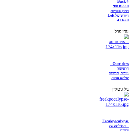
Back 4
Blood עוד
רחוק מלהיות
היורש של Left
4 Dead
עדי פרל
Outriders –
הרעיונות
טובים, הביצוע
שלהם פחות
גיל גוטקין
Freakpocalypse
– תחילתה של
ידידות