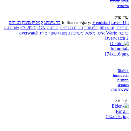
פורש מחברת
בליזארד
עדי פרל
Level Up
Headstart
In this category:
בר גיימינג
קמפיין מימון המונים
תרומות
blizzard
בליזארד
הטרדה מינית
תביעה
IGN
E3 2021
טור דעה
כתבה
Wario
אילון מאסק
מערכון
נינטנדו
סופר מריו
overwatch
Overwatch 2
Diablo
Immortal –
מסחטת
הכספים
ששברה אותי
עדי פרל