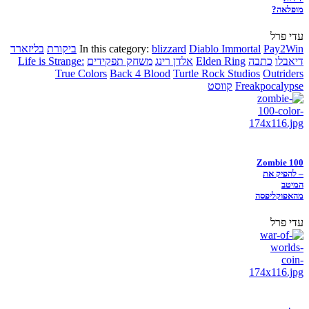
מופלאה?
עדי פרל
Pay2Win
Diablo Immortal
blizzard
In this category:
ביקורת
בליזארד
דיאבלו
כתבה
Elden Ring
אלדן רינג
משחק תפקידים
Life is Strange:
True Colors
Back 4 Blood
Turtle Rock Studios
Outriders
Freakpocalypse
קווסט
Zombie 100
– להפיק את
המיטב
מהאפוקליפסה
עדי פרל