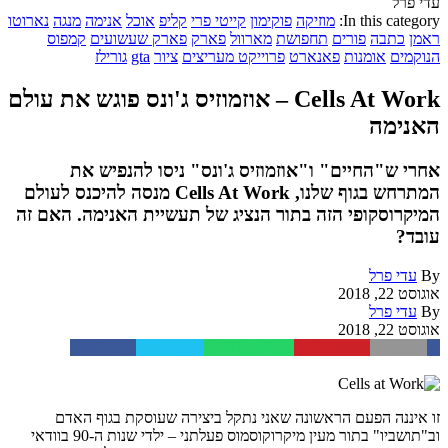
עדי פרל
In this category:
מוזיקה
פוקימון
קייטי פרי
קליפ
אוכל
אנימה
מנגה
נארוטו
ראמן
כתבה
פורים
תחפושת
מארוול
פארק
פארק שעשועים
קמפוס
הנוקמים
אומנות
פאנארט
פרוייקט מעריצים
ציור
gta
גורילז
Cells At Work – אוזמוזיס ג'ונס פוגש את עולם
האנימה
אחרי ש"החיים" ו"אוזמוזיס ג'ונס" ניסו להנפיש את
המתרחש בגוף שלנו, Cells At Work מנסה להיכנס לעולם
המיקרוסקופי הזה בתור הנציג של תעשיית האנימה. האם זה
עובד?
By
עדי פרל
אוגוסט 22, 2018
By
עדי פרל
אוגוסט 22, 2018
Facebook
Twitter
WhatsApp
Pinterest
Email
זו איננה הפעם הראשונה שאני נתקל ביצירה שעוסקת בגוף האדם
וב"תושביו" בתור מעין מיקרוקוסמוס פעלתני – ילדי שנות ה-90 בוודאי