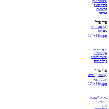
מתכונים איך
להכין ראמן
בהשראת
נארוטו
עדי פרל
נשף מסיכות:
איך לאלתר
מסיכה לפורים
בקלות ובזול
עדי פרל
פארק "קמפוס
הנוקמים"
יפתח