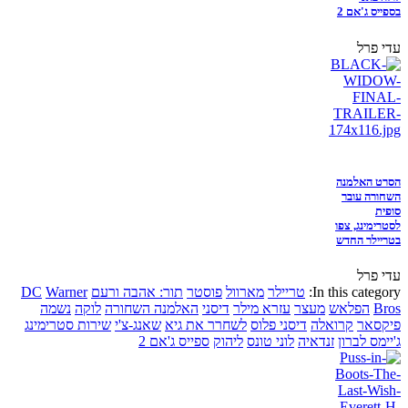
בספייס ג'אם 2
עדי פרל
הסרט האלמנה
השחורה עובר
סופית
לסטרימינג, צפו
בטריילר החדש
עדי פרל
In this category:
טריילר
מארוול
פוסטר
תור: אהבה ורעם
Warner
DC
Bros
הפלאש
מעצר
עזרא מילר
דיסני
האלמנה השחורה
לוקה
נשמה
פיקסאר
קרואלה
דיסני פלוס
לשחרר את גיא
שאנג-צ'י
שירות סטרימינג
ג'יימס לברון
זנדאיה
לוני טונס
ליהוק
ספייס ג'אם 2