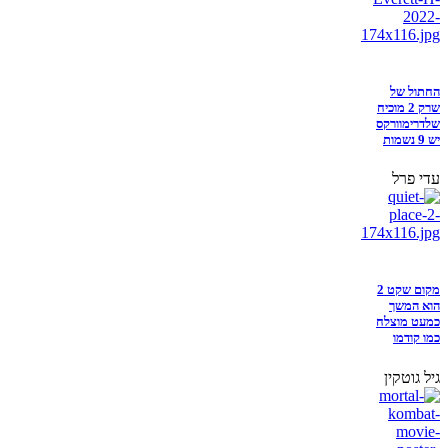
החתול של
שרק 2 מוכיח
שלדרימוורקס
יש 9 נשמות
עדי פרל
מקום שקט 2
הוא המשך
כמעט מוצלח
כמו קודמו
גיל גוטקין