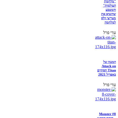
"מלחמת
העולמות"
והמטבע
שהוציא את
מעריצי וולס
למלחמה
עדי פרל
המנגה של
Attack on
Titan תסתיים
באפריל 2021
עדי פרל
Monster #8