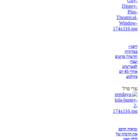
דיסני+
במדיניות
חדשה? סרטים
יעברו
לסטרימינג
אחרי 45 יום
בקולנוע
עדי פרל
זנדאיה תדבב
את הדמות של
לולה באני