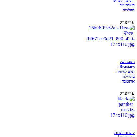
– סיפור קפקאי
בעולם של
מפלצות
עדי פרל
המנגה של
Beastars
תגיע לסיומה
בתחילת
אוקטובר
עדי פרל
לזכרו: חוברות