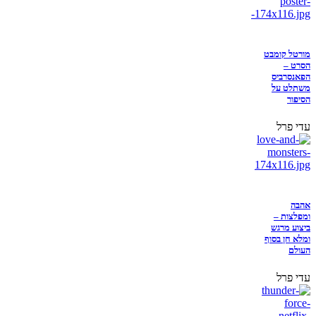
מורטל קומבט
הסרט –
הפאנסרביס
משתלט על
הסיפור
עדי פרל
אהבה
ומפלצות –
ביצוע מרגש
ומלא חן בסוף
העולם
עדי פרל