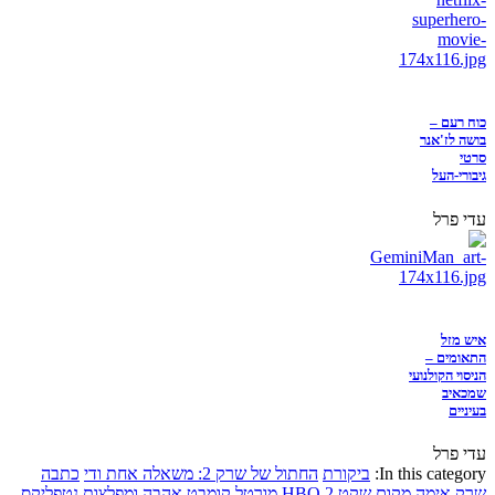
כוח רעם –
בושה לז'אנר
סרטי
גיבורי-העל
עדי פרל
איש מזל
התאומים –
הניסוי הקולנועי
שמכאיב
בעיניים
עדי פרל
In this category:
ביקורת
החתול של שרק 2: משאלה אחת ודי
כתבה
שרק
אימה
מקום שקט 2
HBO
מורטל קומבט
אהבה ומפלצות
נטפליקס