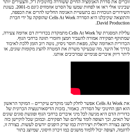
זוכרים את סדרת האנימציה
החיים
ששודרה בחינוכית ז"ל, והצעירים יותר
שבינינו אולי ראו או לפחות שמעו על הסרט
אוזמוזיס ג'ונס
מ-2001. בעונת
השידורים הנוכחית גם בתעשיית האנימה החליטו להרים את הכפפה,
והתוצאה שקיבלנו היא הסדרה Cells At Work שהופקה על ידי חברת
David Production.
עלילת המסגרת של Cells At Work מתמקדת בכדורית דם אדומה צעירה,
שמתוקף תפקידה אמורה להעביר חמצן וחומרי תזונה ברחבי הגוף.
הכדורית האדומה שלנו, מפאת חוסר ניסיון, נוטה רוב הזמן ללכת לאיבוד
בדרך אל היעד, מה שבעיקר משרת את המטרה להציג מקומות שונים, או
ליתר דיוק איברים פנימיים שמרכיבים אותנו.
את Cells At Work אפשר לחלק לשני מוקדים עיקריים – המוקד הראשון
הוא הפן החינוכי של הסדרה. כאמור, בזכות הדיסאורנטציה הכרונית של
כדורית הדם היא מגיעה לכל מיני איברים ברחבי הגוף ופוגשת סוגים שונים
של תאים, וכך הצופה לומד עליהם ועל תפקידם. וכמובן שכל לוקיישן כזה
מיוצג בצורה ויזואלית ויצירתית כמו שרק היפנים יודעים לעשות. בצורה זו,
לדוגמה, הצופה יכול ללמוד מושגים כמו זיכרון חיסוני, שמיוצג בתור