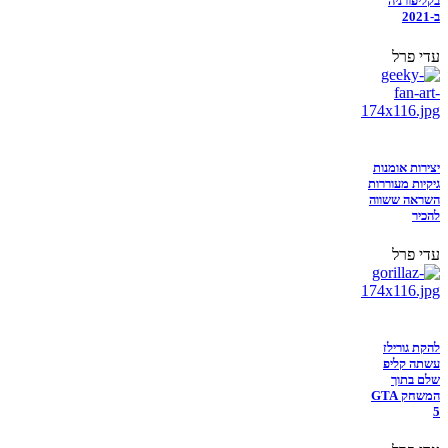
בקליפורניה
ב-2021
עדי פרל
יצירות אומנות
גיקיות מעוררות
השראה ששווה
להכיר
עדי פרל
להקת גורילז
עשתה קליפ
שלם בתוך
המשחק GTA
5