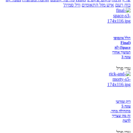
כוח רעם
איש מזל התאומים
וויל סמית'
חלל אינסופי
(Final
Space) לא
תמשיך אחרי
עונה 3
עדי פרל
ריק ומורטי
עונה 5
מתחילה מחר,
זה מה שצריך
לדעת
עדי פרל