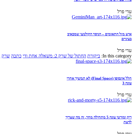
עדי פרל
איש מזל התאומים – הניסוי הקולנועי שמכאיב
בעיניים
עדי פרל
In this category:
ביקורת
החתול של שרק 2: משאלה אחת ודי
כתבה
שרק
א
חלל אינסופי (Final Space) לא תמשיך אחרי
עונה 3
עדי פרל
ריק ומורטי עונה 5 מתחילה מחר, זה מה שצריך
לדעת
עדי פרל