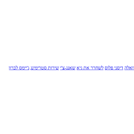
ואלה
דיסני פלוס
לשחרר את גיא
שאנג-צ'י
שירות סטרימינג
ג'יימס לברון