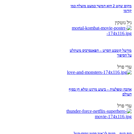
מקום שקט 2 הוא המשך כמעט מוצלח כמו
קודמו
גיל גוטקין
מורטל קומבט הסרט – הפאנסרביס משתלט
על הסיפור
עדי פרל
אהבה ומפלצות – ביצוע מרגש ומלא חן בסוף
העולם
עדי פרל
כוח רעם – בושה לז'אנר סרטי גיבורי-העל