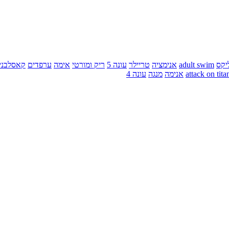
יקס
adult swim
אנימציה
טריילר
עונה 5
ריק ומורטי
אימה
ערפדים
קאסלבני
attack on tita
אנימה
מנגה
עונה 4