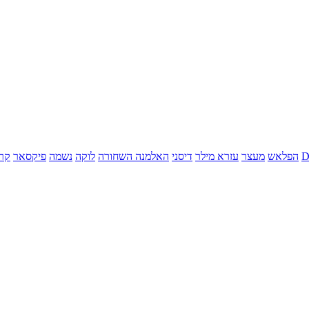
הפלאש
מעצר
עזרא מילר
דיסני
האלמנה השחורה
לוקה
נשמה
פיקסאר
קר