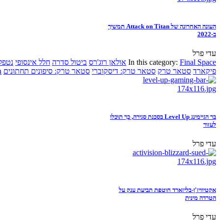
העונה האחרונה של Attack on Titan תמשיך
ב-2022
עדי פרל
Final Space
In this category:
אולאן רוג'רס
ביטול סדרה
חלל אינסופי
נטפל
פיקארד
סטאר טרק
סטאר טרק: דיסקוברי
סטאר טרק: סיפונים תחתונים
n
בר הגיימינג Level Up בסכנת סגירה, כך תוכלו
לעזור
עדי פרל
אקטיוויז'ן-בליזארד חוטפת תביעת ענק על
הטרדה מינית
עדי פרל