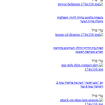
משפחת בלמונט עתידה לחזור: קאסלבניה
מקבלת סדרת המשך
עדי פרל
הפקת בית הדרקון החלה, השחקנים בהקראת
תסריט משותפת ראשונה
עדי פרל
יום "מגע ראשון" הציג את פיקארד עונה 2,
דיסקוברי עונה 4 ועוד
עדי פרל