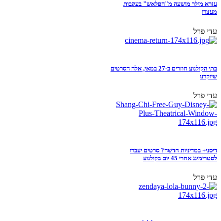
עזרא מילר מושעה מ"הפלאש" בעקבות
מעצרו
עדי פרל
בתי הקולנוע חוזרים ב-27 במאי, אלה הסרטים
שיוקרנו
עדי פרל
דיסני+ במדיניות חדשה? סרטים יעברו
לסטרימינג אחרי 45 יום בקולנוע
עדי פרל