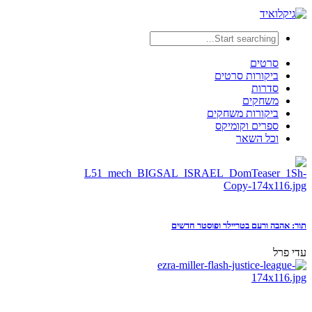
סרטים
ביקורות סרטים
סדרות
משחקים
ביקורות משחקים
ספרים וקומיקס
וכל השאר
תור: אהבה ורעם בטריילר ופוסטר חדשים
עדי פרל