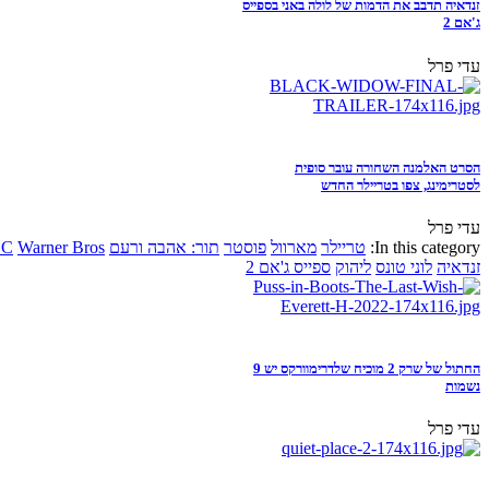
זנדאיה תדבב את הדמות של לולה באני בספייס
ג'אם 2
עדי פרל
הסרט האלמנה השחורה עובר סופית
לסטרימינג, צפו בטריילר החדש
עדי פרל
In this category:
טריילר
מארוול
פוסטר
תור: אהבה ורעם
Warner Bros
DC
זנדאיה
לוני טונס
ליהוק
ספייס ג'אם 2
החתול של שרק 2 מוכיח שלדרימוורקס יש 9
נשמות
עדי פרל