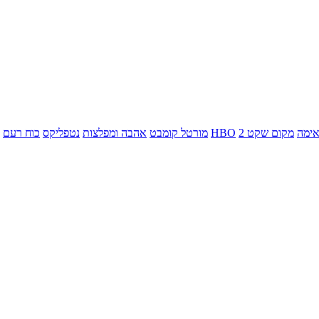
ימה
מקום שקט 2
HBO
מורטל קומבט
אהבה ומפלצות
נטפליקס
כוח רעם