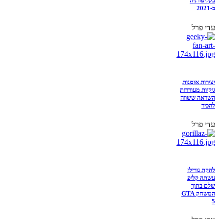
בקליפורניה
ב-2021
עדי פרל
יצירות אומנות
גיקיות מעוררות
השראה ששווה
להכיר
עדי פרל
להקת גורילז
עשתה קליפ
שלם בתוך
המשחק GTA
5