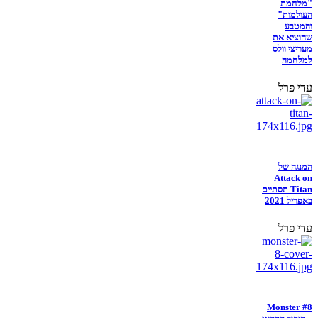
"מלחמת
העולמות"
והמטבע
שהוציא את
מעריצי וולס
למלחמה
עדי פרל
המנגה של
Attack on
Titan תסתיים
באפריל 2021
עדי פרל
Monster #8