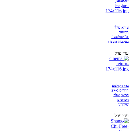
עזרא מילר
מושעה
מ"הפלאש"
בעקבות מעצרו
עדי פרל
בתי הקולנוע
חוזרים ב-27
במאי, אלה
הסרטים
שיוקרנו
עדי פרל