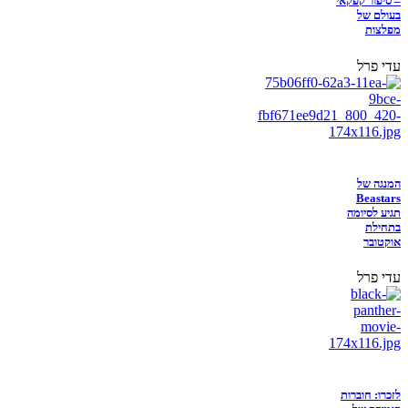
– סיפור קפקאי
בעולם של
מפלצות
עדי פרל
המנגה של
Beastars
תגיע לסיומה
בתחילת
אוקטובר
עדי פרל
לזכרו: חוברות