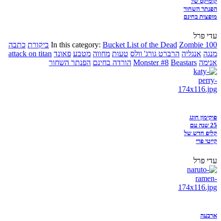
קומיקס של
הפנתר השחור
מופצות בחינם
עדי פרל
Zombie 100
Bucket List of the Dead
In this category:
ביקורת
כתבה
מנגה
אנגליה
הרברט גורג' וולס
טעות
מחווה
מטבע
פאונד
attack on titan
אנימה
Beastars
Monster #8
הורדה בחינם
הפנתר השחור
פוקימון חוגג
25 שנה עם
קליפ חדש של
קייטי פרי
עדי פרל
ארבעה