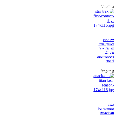
עדי פרל
יום "מגע
ראשון" הציג
את פיקארד
עונה 2,
דיסקוברי עונה
4 ועוד
עדי פרל
העונה
האחרונה של
Attack on