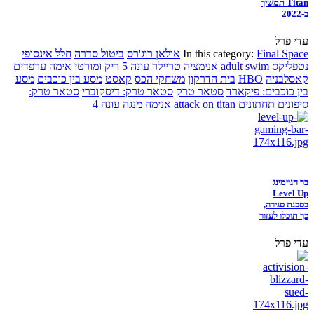
Titan תמשיך
ב-2022
עדי פרל
Final Space
In this category:
אולאן רוג'רס
ביטול סדרה
חלל אינסופי
נטפליקס
adult swim
אנימציה
טריילר
עונה 5
ריק ומורטי
אימה
ערפדים
קאסלבניה
HBO
בית הדרקון
משחקי הכס
קאסט
מסע בין כוכבים
מסע
בין כוכבים: פיקארד
סטאר טרק
סטאר טרק: דיסקוברי
סטאר טרק:
סיפונים תחתונים
attack on titan
אנימה
מנגה
עונה 4
בר הגיימינג
Level Up
בסכנת סגירה,
כך תוכלו לעזור
עדי פרל