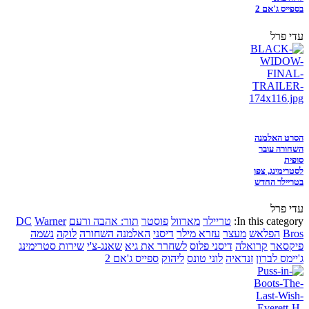
בספייס ג'אם 2
עדי פרל
הסרט האלמנה
השחורה עובר
סופית
לסטרימינג, צפו
בטריילר החדש
עדי פרל
In this category:
טריילר
מארוול
פוסטר
תור: אהבה ורעם
Warner
DC
Bros
הפלאש
מעצר
עזרא מילר
דיסני
האלמנה השחורה
לוקה
נשמה
פיקסאר
קרואלה
דיסני פלוס
לשחרר את גיא
שאנג-צ'י
שירות סטרימינג
ג'יימס לברון
זנדאיה
לוני טונס
ליהוק
ספייס ג'אם 2