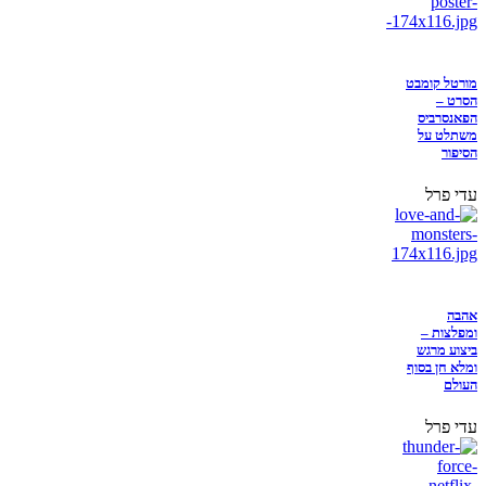
מורטל קומבט
הסרט –
הפאנסרביס
משתלט על
הסיפור
עדי פרל
אהבה
ומפלצות –
ביצוע מרגש
ומלא חן בסוף
העולם
עדי פרל