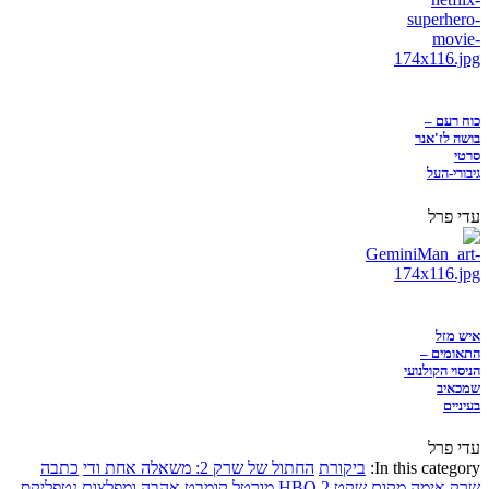
כוח רעם –
בושה לז'אנר
סרטי
גיבורי-העל
עדי פרל
איש מזל
התאומים –
הניסוי הקולנועי
שמכאיב
בעיניים
עדי פרל
In this category:
ביקורת
החתול של שרק 2: משאלה אחת ודי
כתבה
שרק
אימה
מקום שקט 2
HBO
מורטל קומבט
אהבה ומפלצות
נטפליקס