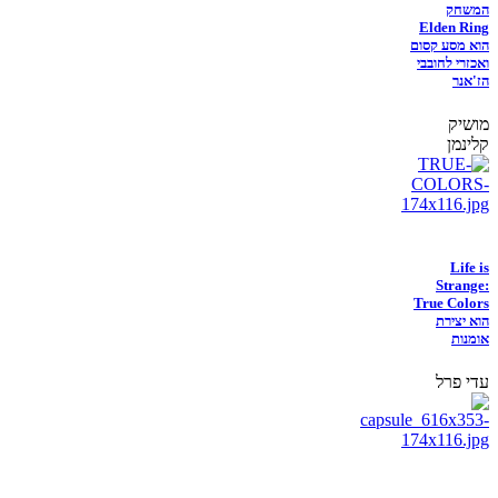
המשחק
Elden Ring
הוא מסע קסום
ואכזרי לחובבי
הז'אנר
מושיק
קלינמן
Life is
Strange:
True Colors
הוא יצירת
אומנות
עדי פרל