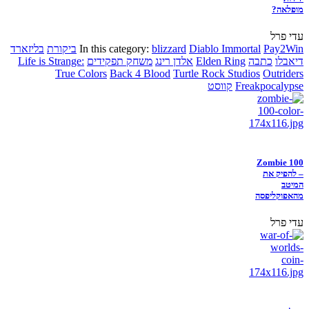
מופלאה?
עדי פרל
Pay2Win
Diablo Immortal
blizzard
In this category:
ביקורת
בליזארד
דיאבלו
כתבה
Elden Ring
אלדן רינג
משחק תפקידים
Life is Strange:
True Colors
Back 4 Blood
Turtle Rock Studios
Outriders
Freakpocalypse
קווסט
Zombie 100
– להפיק את
המיטב
מהאפוקליפסה
עדי פרל