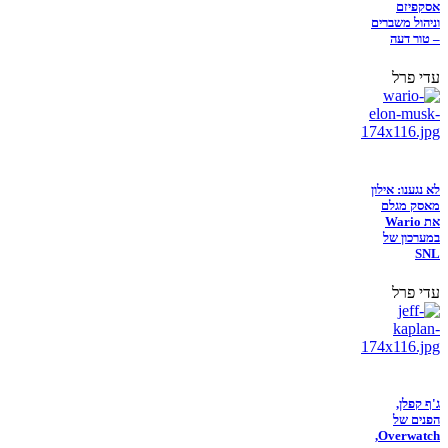
אסקפיזם
וניהול משברים
– טור דעה
עדי פרל
לא נגענו: אילון
מאסק מגלם
את Wario
במערכון של
SNL
עדי פרל
ג'ף קפלן,
הפנים של
Overwatch,