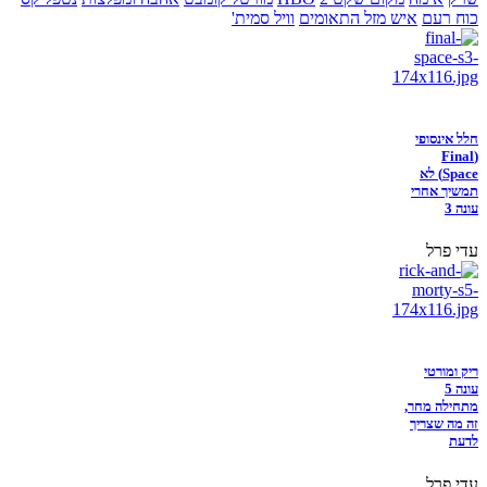
כוח רעם
איש מזל התאומים
וויל סמית'
חלל אינסופי
(Final
Space) לא
תמשיך אחרי
עונה 3
עדי פרל
ריק ומורטי
עונה 5
מתחילה מחר,
זה מה שצריך
לדעת
עדי פרל