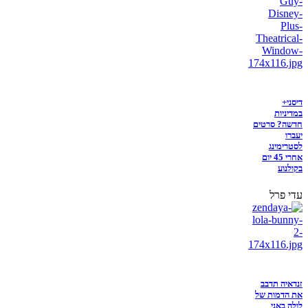
דיסני+
במדיניות
חדשה? סרטים
יעברו
לסטרימינג
אחרי 45 יום
בקולנוע
עדי פרל
זנדאיה תדבב
את הדמות של
לולה באני