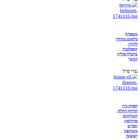
משפחת
בלמונט עתידה
לחזור:
קאסלבניה
מקבלת סדרת
המשך
עדי פרל
הפקת בית
הדרקון החלה,
השחקנים
בהקראת
תסריט
משותפת
ראשונה