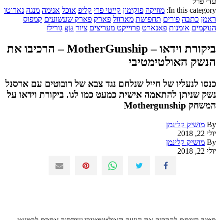
עדי פרל
In this category:
מוזיקה
פוקימון
קייטי פרי
קליפ
אוכל
אנימה
מנגה
נארוטו
ראמן
כתבה
פורים
תחפושת
מארוול
פארק
פארק שעשועים
קמפוס
הנוקמים
אומנות
פאנארט
פרוייקט מעריצים
ציור
gta
גורילז
ביקורת וידאו – MotherGunship – הרכיבו את
הנשק האולטימטיבי
כנסו לנעליו של חייל שנלחם נגד צבא של רובוטים עם ארסנל
נשק שניתן להתאמה אישית כמעט כמו לגו. ביקורת וידאו על
המשחק Mothergunship
By
מושיק קלינמן
יולי 22, 2018
By
מושיק קלינמן
יולי 22, 2018