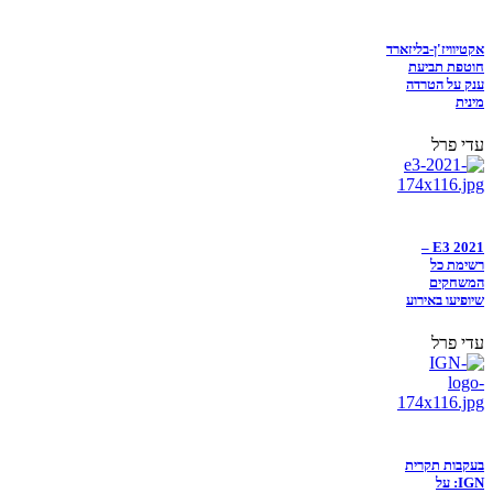
אקטיוויז'ן-בליזארד
חוטפת תביעת
ענק על הטרדה
מינית
עדי פרל
E3 2021 –
רשימת כל
המשחקים
שיופיעו באירוע
עדי פרל
בעקבות תקרית
IGN: על