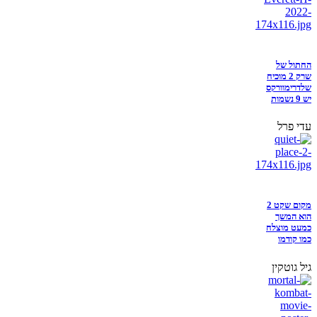
החתול של
שרק 2 מוכיח
שלדרימוורקס
יש 9 נשמות
עדי פרל
מקום שקט 2
הוא המשך
כמעט מוצלח
כמו קודמו
גיל גוטקין