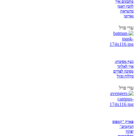
מתכונים איך
להכין ראמן
בהשראת
נארוטו
עדי פרל
נשף מסיכות:
איך לאלתר
מסיכה לפורים
בקלות ובזול
עדי פרל
פארק "קמפוס
הנוקמים"
יפתח