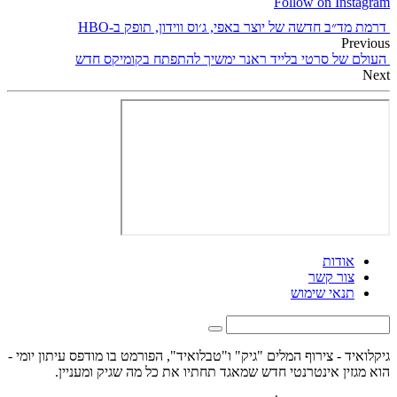
Follow on Instagram
דרמת מד״ב חדשה של יוצר באפי, ג׳וס ווידון, תופק ב-HBO
Previous
העולם של סרטי בלייד ראנר ימשיך להתפתח בקומיקס חדש
Next
אודות
צור קשר
תנאי שימוש
גיקלואיד - צירוף המלים "גיק" ו"טבלואיד", הפורמט בו מודפס עיתון יומי -
הוא מגזין אינטרנטי חדש שמאגד תחתיו את כל מה שגיק ומעניין.