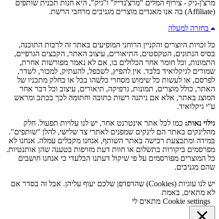
מרצ'ן-גיק - צירוף המלים "מרצ'נדייז" ו"גיק", היא חנות תכנית שותפים
(Affiliate) בה אנו מאגדים מוצרים מגניבים מרחבי הרשת.
בחזרה למעלה
כל זכויות היוצרים והקניין הרוחני המופיעים באתר זה לרבות התוכנה,
בסיס הנתונים, הטקסטים, התיאורים, עיצוב האתר, הקבצים הגרפיים,
התמונות, וכל חומר אחר הכלולים בו, אם לא נאמר מפורשות אחרת,
שמורים לגיקלואיד בלבד. אין להפיץ, לשכפל, להעתיק, למכור, לשדר,
לפרסם, או לעשות כל שימוש מסחרי כלשהו בכל או בחלק מתכניו של
האתר, כולל מוצרים, תמונות, גרפיקה, תיאורים, עיצוב וכל דבר אחר
המוצג באתר, אלא אם ניתנה רשות כתובה וחתומה לכך בכתב ומראש
ע''י גיקלואיד.
גילוי נאות:
כמו לכל אתר אינטרנט אחר, יש לנו עלויות תפעול. חלק
מהלינקים באתר הם לינקים שמפנים לאתרי צד שלישי, להלן "שותפים".
במידה ומתבצעת רכישה באתר השותף, אנחנו מקבלים עמלה. אנחנו לא
מפרסמים ביקורות בתשלום או חוות דעת מזויפות בטענה שהן אותנטיות.
כל המוצרים מפורסמים על פי שיקול דעתנו הבלעדי כי אנחנו חושבים
שהם מגניבים.
יש לנו עוגיות (Cookies) שהדפדפן שלכם יעוף עליהן. אבל זה בסדר אם
לא מתאים, באמת
Cookie settings
מתאים לי