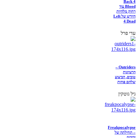
Back 4
Blood עוד
רחוק מלהיות
היורש של Left
4 Dead
עדי פרל
Outriders –
הרעיונות
טובים, הביצוע
שלהם פחות
גיל גוטקין
Freakpocalypse
– תחילתה של
ידידות