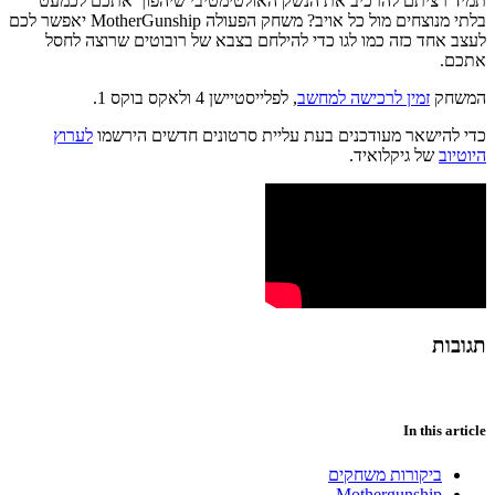
תמיד רציתם להרכיב את הנשק האולטימטיבי שיהפוך אתכם לכמעט
בלתי מנוצחים מול כל אויב? משחק הפעולה MotherGunship יאפשר לכם
לעצב אחד כזה כמו לגו כדי להילחם בצבא של רובוטים שרוצה לחסל
אתכם.
המשחק
זמין לרכישה למחשב
, לפלייסטיישן 4 ולאקס בוקס 1.
כדי להישאר מעודכנים בעת עליית סרטונים חדשים הירשמו
לערוץ
היוטיוב
של גיקלואיד.
תגובות
In this article
ביקורות משחקים
Mothergunship