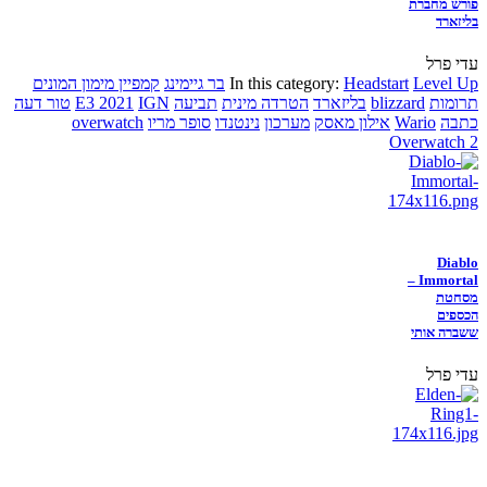
פורש מחברת
בליזארד
עדי פרל
Level Up
Headstart
In this category:
בר גיימינג
קמפיין מימון המונים
תרומות
blizzard
בליזארד
הטרדה מינית
תביעה
IGN
E3 2021
טור דעה
כתבה
Wario
אילון מאסק
מערכון
נינטנדו
סופר מריו
overwatch
Overwatch 2
Diablo
Immortal –
מסחטת
הכספים
ששברה אותי
עדי פרל