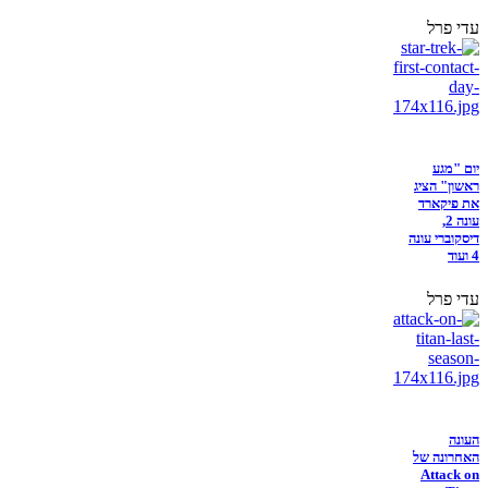
עדי פרל
יום "מגע
ראשון" הציג
את פיקארד
עונה 2,
דיסקוברי עונה
4 ועוד
עדי פרל
העונה
האחרונה של
Attack on