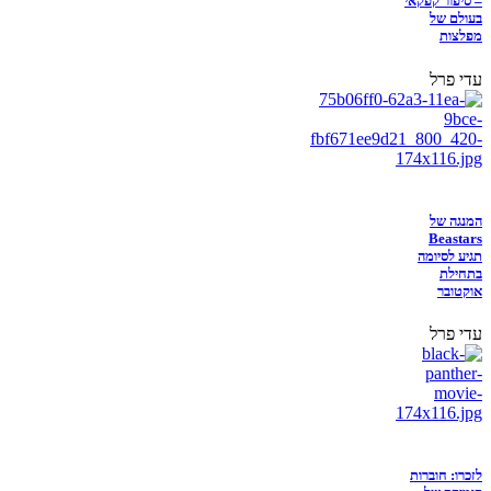
– סיפור קפקאי
בעולם של
מפלצות
עדי פרל
המנגה של
Beastars
תגיע לסיומה
בתחילת
אוקטובר
עדי פרל
לזכרו: חוברות