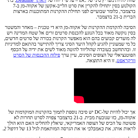
שווה להיות מעריץ סיני של DC – על פי דיווח של
האתר Deadline
, בתי
הקולנוע בסין יתחילו להקרין את סרט הלייב-אקשן של
אקווה-מן
ב-7
בדצמבר, כלומר שבועיים לפני תחילת ההקרנות המתוכננות בארצות
הברית ב-21 בדצמבר.
הסיבה להקדמת ההקרנות של
אקווה-מן
היא די טכנית – מאחר והמשטר
בסין נוקשה מאוד בכל הנוגע להכנסת סרטים זרים אל שטח המדינה ויש
לה מועדים קבועים בהם הוא מאפשר הקרנות בכורה של סרטים חדשים,
כל מי שמעוניין להגיע לקהל היעד הסיני צריך להתיישר בהתאם למדיניות
זו. ובהתחשב בעובדה שהוליווד להוטה מאוד לשים את ידיה על הכסף
הפוטנציאלי של הצופים הסינים, עיין ערך
פילוח ההכנסות של הסרט
וורקראפט
, זו היא התוצאה.
אך יכול להיות של-DC יש סיבה נוספת לתמוך בהקרנות המוקדמות של
אקווה-מן
, כזו שנובעת מבית. ב-21 בדצמבר צפויה לסרט תחרות לא
פשוטה על הכיס של הצופה האמריקאי, שיאלץ להחליט האם הוא הולך
לראות אותו, את
באמבלבי
או את הגרסה המותאמת לגיל 13 של
דדפול 2
.