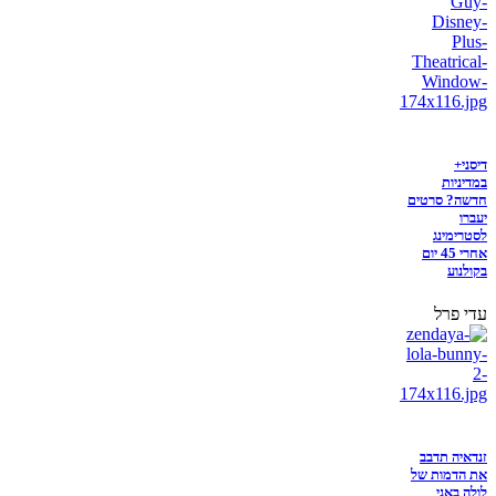
דיסני+
במדיניות
חדשה? סרטים
יעברו
לסטרימינג
אחרי 45 יום
בקולנוע
עדי פרל
זנדאיה תדבב
את הדמות של
לולה באני