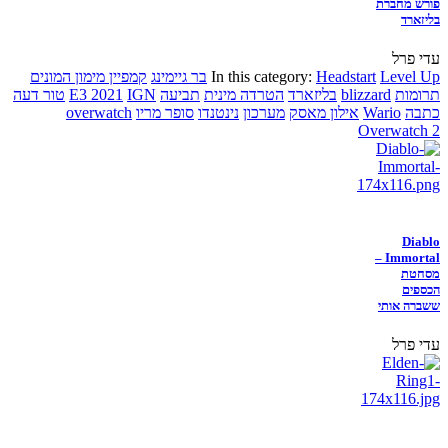
פורש מחברת
בליזארד
עדי פרל
Level Up
Headstart
In this category:
בר גיימינג
קמפיין מימון המונים
תרומות
blizzard
בליזארד
הטרדה מינית
תביעה
IGN
E3 2021
טור דעה
כתבה
Wario
אילון מאסק
מערכון
נינטנדו
סופר מריו
overwatch
Overwatch 2
Diablo
Immortal –
מסחטת
הכספים
ששברה אותי
עדי פרל