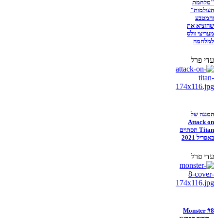
"מלחמת
העולמות"
והמטבע
שהוציא את
מעריצי וולס
למלחמה
עדי פרל
המנגה של
Attack on
Titan תסתיים
באפריל 2021
עדי פרל
Monster #8