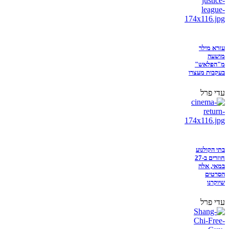
עזרא מילר
מושעה
מ"הפלאש"
בעקבות מעצרו
עדי פרל
בתי הקולנוע
חוזרים ב-27
במאי, אלה
הסרטים
שיוקרנו
עדי פרל