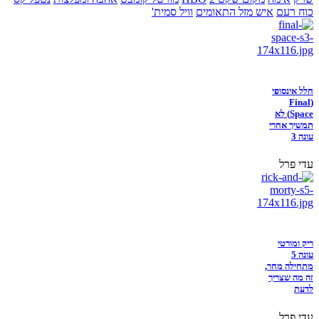
כוח רעם
איש מזל התאומים
וויל סמית'
חלל אינסופי
(Final
Space) לא
תמשיך אחרי
עונה 3
עדי פרל
ריק ומורטי
עונה 5
מתחילה מחר,
זה מה שצריך
לדעת
עדי פרל