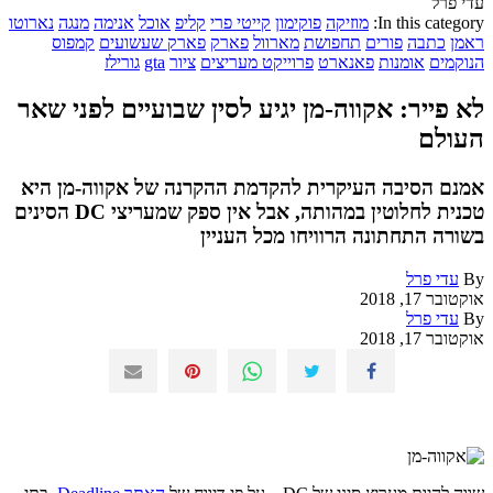
עדי פרל
In this category:
מוזיקה
פוקימון
קייטי פרי
קליפ
אוכל
אנימה
מנגה
נארוטו
ראמן
כתבה
פורים
תחפושת
מארוול
פארק
פארק שעשועים
קמפוס
הנוקמים
אומנות
פאנארט
פרוייקט מעריצים
ציור
gta
גורילז
לא פייר: אקווה-מן יגיע לסין שבועיים לפני שאר
העולם
אמנם הסיבה העיקרית להקדמת ההקרנה של אקווה-מן היא
טכנית לחלוטין במהותה, אבל אין ספק שמעריצי DC הסינים
בשורה התחתונה הרוויחו מכל העניין
By
עדי פרל
אוקטובר 17, 2018
By
עדי פרל
אוקטובר 17, 2018