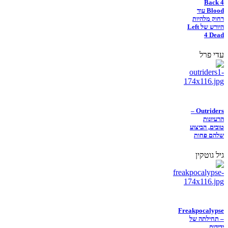
Back 4
Blood עוד
רחוק מלהיות
היורש של Left
4 Dead
עדי פרל
Outriders –
הרעיונות
טובים, הביצוע
שלהם פחות
גיל גוטקין
Freakpocalypse
– תחילתה של
ידידות