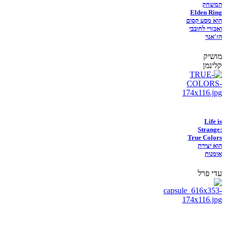
המשחק
Elden Ring
הוא מסע קסום
ואכזרי לחובבי
הז'אנר
מושיק
קלינמן
Life is
Strange:
True Colors
הוא יצירת
אומנות
עדי פרל