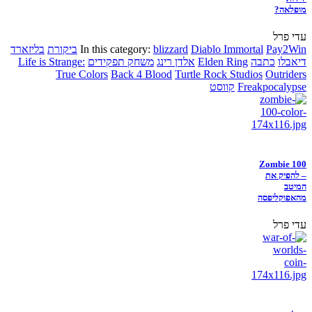
מופלאה?
עדי פרל
Pay2Win
Diablo Immortal
blizzard
In this category:
ביקורת
בליזארד
דיאבלו
כתבה
Elden Ring
אלדן רינג
משחק תפקידים
Life is Strange:
True Colors
Back 4 Blood
Turtle Rock Studios
Outriders
Freakpocalypse
קווסט
Zombie 100
– להפיק את
המיטב
מהאפוקליפסה
עדי פרל