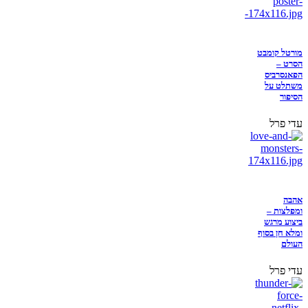
מורטל קומבט
הסרט –
הפאנסרביס
משתלט על
הסיפור
עדי פרל
אהבה
ומפלצות –
ביצוע מרגש
ומלא חן בסוף
העולם
עדי פרל