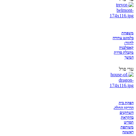
משפחת
בלמונט עתידה
לחזור:
קאסלבניה
מקבלת סדרת
המשך
עדי פרל
הפקת בית
הדרקון החלה,
השחקנים
בהקראת
תסריט
משותפת
ראשונה