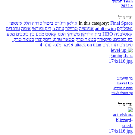
Titan תמשיך
ב-2022
עדי פרל
Final Space
In this category:
אולאן רוג'רס
ביטול סדרה
חלל אינסופי
נטפליקס
adult swim
אנימציה
טריילר
עונה 5
ריק ומורטי
אימה
ערפדים
קאסלבניה
HBO
בית הדרקון
משחקי הכס
קאסט
מסע בין כוכבים
מסע
בין כוכבים: פיקארד
סטאר טרק
סטאר טרק: דיסקוברי
סטאר טרק:
סיפונים תחתונים
attack on titan
אנימה
מנגה
עונה 4
בר הגיימינג
Level Up
בסכנת סגירה,
כך תוכלו לעזור
עדי פרל