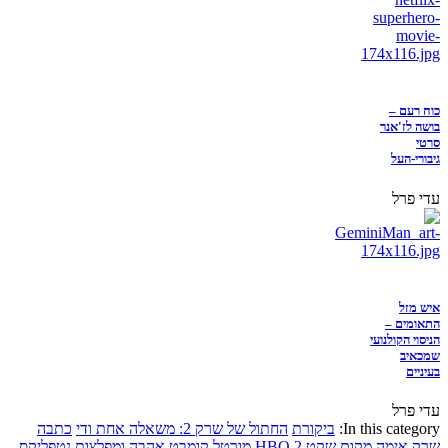
כוח רעם –
בושה לז'אנר
סרטי
גיבורי-העל
עדי פרל
איש מזל
התאומים –
הניסוי הקולנועי
שמכאיב
בעיניים
עדי פרל
In this category:
ביקורת
החתול של שרק 2: משאלה אחת ודי
כתבה
שרק
אימה
מקום שקט 2
HBO
מורטל קומבט
אהבה ומפלצות
נטפליקס