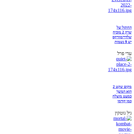
החתול של
שרק 2 מוכיח
שלדרימוורקס
יש 9 נשמות
עדי פרל
מקום שקט 2
הוא המשך
כמעט מוצלח
כמו קודמו
גיל גוטקין