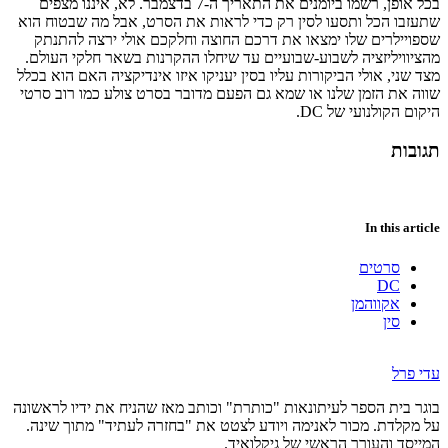
בכל אופן, רשמו ביומנים את התאריך ה-7 בדצמבר. לא, איננו מצפים
שתעזבו הכל ותסעו לסין רק כדי לראות את הסרט, אבל מה שבטוח הוא
שספויילרים שלו ימצאו את דרכם החוצה וחלקכם אולי ירצה להתנתק
מהציוויליזציה לשבוע-שבועיים עד שיחלו ההקרנות בשאר חלקי העולם.
מצד שני, אולי הביקורות עליו בסין יעניקו איזו אינדיקציה האם הוא בכלל
שווה את הזמן שלנו או שמא גם הפעם מדובר בסרט צולע כמו רוב סרטי
היקום הקולנועי של DC.
תגובות
In this article
סרטים
DC
אקווהמן
סין
עדי פרל
בוגר בית הספר לעיתונאות "כותרת" וכותב מאז שהניח את ידיו לראשונה
על מקלדת. מכור לאנימה ויודע לצטט את "בחזרה לעתיד" מתוך שינה.
המייסד והעורך הראשי של גיקלואיד.