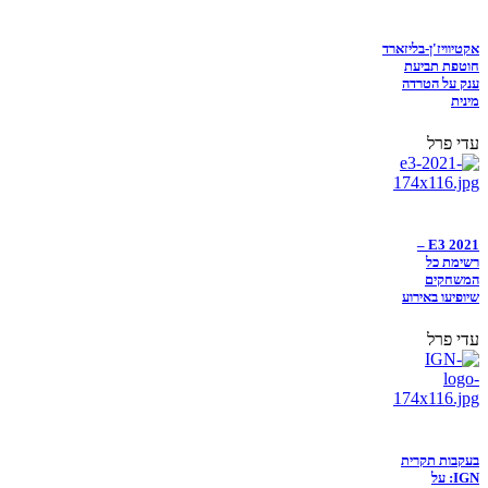
אקטיוויז'ן-בליזארד
חוטפת תביעת
ענק על הטרדה
מינית
עדי פרל
E3 2021 –
רשימת כל
המשחקים
שיופיעו באירוע
עדי פרל
בעקבות תקרית
IGN: על