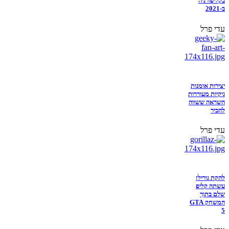
בקליפורניה
ב-2021
עדי פרל
יצירות אומנות
גיקיות מעוררות
השראה ששווה
להכיר
עדי פרל
להקת גורילז
עשתה קליפ
שלם בתוך
המשחק GTA
5