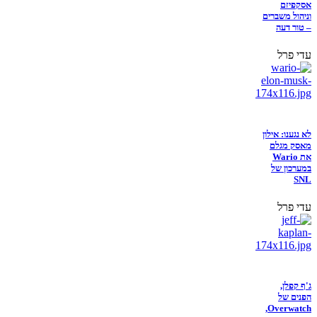
אסקפיזם
וניהול משברים
– טור דעה
עדי פרל
לא נגענו: אילון
מאסק מגלם
את Wario
במערכון של
SNL
עדי פרל
ג'ף קפלן,
הפנים של
Overwatch,