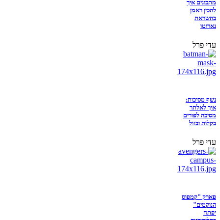
מתכונים איך
להכין ראמן
בהשראת
נארוטו
עדי פרל
נשף מסיכות:
איך לאלתר
מסיכה לפורים
בקלות ובזול
עדי פרל
פארק "קמפוס
הנוקמים"
יפתח