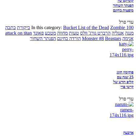
קומיקס של
הפנתר השחור
מופצות בחינם
עדי פרל
Zombie 100
Bucket List of the Dead
In this category:
ביקורת
כתבה
מנגה
אנגליה
הרברט גורג' וולס
טעות
מחווה
מטבע
פאונד
attack on titan
אנימה
Beastars
Monster #8
הורדה בחינם
הפנתר השחור
פוקימון חוגג
25 שנה עם
קליפ חדש של
קייטי פרי
עדי פרל
ארבעה