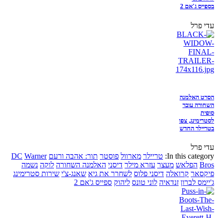
בספייס ג'אם 2
עדי פרל
הסרט האלמנה
השחורה עובר
סופית
לסטרימינג, צפו
בטריילר החדש
עדי פרל
In this category:
טריילר
מארוול
פוסטר
תור: אהבה ורעם
Warner
DC
Bros
הפלאש
מעצר
עזרא מילר
דיסני
האלמנה השחורה
לוקה
נשמה
פיקסאר
קרואלה
דיסני פלוס
לשחרר את גיא
שאנג-צ'י
שירות סטרימינג
ג'יימס לברון
זנדאיה
לוני טונס
ליהוק
ספייס ג'אם 2