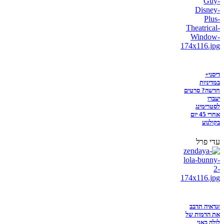
דיסני+
במדיניות
חדשה? סרטים
יעברו
לסטרימינג
אחרי 45 יום
בקולנוע
עדי פרל
זנדאיה תדבב
את הדמות של
לולה באני