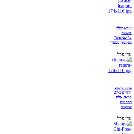
עזרא מילר
מושעה
מ"הפלאש"
בעקבות מעצרו
עדי פרל
בתי הקולנוע
חוזרים ב-27
במאי, אלה
הסרטים
שיוקרנו
עדי פרל