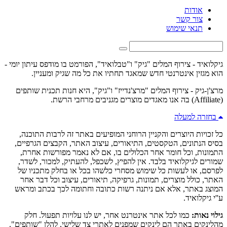
אודות
צור קשר
תנאי שימוש
גיקלואיד - צירוף המלים "גיק" ו"טבלואיד", הפורמט בו מודפס עיתון יומי -
הוא מגזין אינטרנטי חדש שמאגד תחתיו את כל מה שגיק ומעניין.
מרצ'ן-גיק - צירוף המלים "מרצ'נדייז" ו"גיק", היא חנות תכנית שותפים
(Affiliate) בה אנו מאגדים מוצרים מגניבים מרחבי הרשת.
בחזרה למעלה
כל זכויות היוצרים והקניין הרוחני המופיעים באתר זה לרבות התוכנה,
בסיס הנתונים, הטקסטים, התיאורים, עיצוב האתר, הקבצים הגרפיים,
התמונות, וכל חומר אחר הכלולים בו, אם לא נאמר מפורשות אחרת,
שמורים לגיקלואיד בלבד. אין להפיץ, לשכפל, להעתיק, למכור, לשדר,
לפרסם, או לעשות כל שימוש מסחרי כלשהו בכל או בחלק מתכניו של
האתר, כולל מוצרים, תמונות, גרפיקה, תיאורים, עיצוב וכל דבר אחר
המוצג באתר, אלא אם ניתנה רשות כתובה וחתומה לכך בכתב ומראש
ע''י גיקלואיד.
גילוי נאות:
כמו לכל אתר אינטרנט אחר, יש לנו עלויות תפעול. חלק
מהלינקים באתר הם לינקים שמפנים לאתרי צד שלישי, להלן "שותפים".