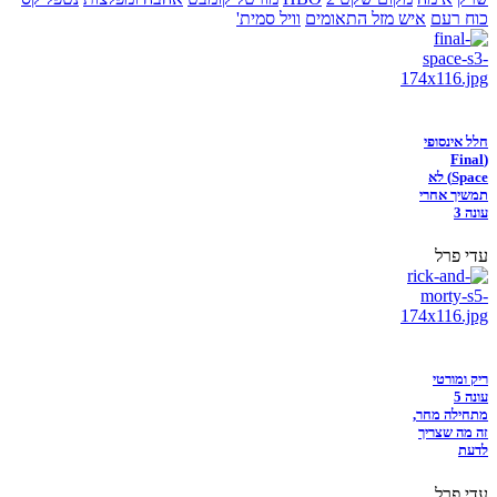
כוח רעם
איש מזל התאומים
וויל סמית'
חלל אינסופי
(Final
Space) לא
תמשיך אחרי
עונה 3
עדי פרל
ריק ומורטי
עונה 5
מתחילה מחר,
זה מה שצריך
לדעת
עדי פרל