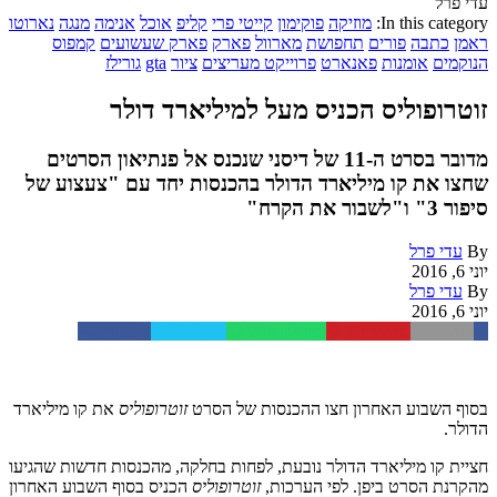
עדי פרל
In this category:
מוזיקה
פוקימון
קייטי פרי
קליפ
אוכל
אנימה
מנגה
נארוטו
ראמן
כתבה
פורים
תחפושת
מארוול
פארק
פארק שעשועים
קמפוס
הנוקמים
אומנות
פאנארט
פרוייקט מעריצים
ציור
gta
גורילז
זוטרופוליס הכניס מעל למיליארד דולר
מדובר בסרט ה-11 של דיסני שנכנס אל פנתיאון הסרטים
שחצו את קו מיליארד הדולר בהכנסות יחד עם "צעצוע של
סיפור 3" ו"לשבור את הקרח"
By
עדי פרל
יוני 6, 2016
By
עדי פרל
יוני 6, 2016
Facebook
Twitter
WhatsApp
Pinterest
Email
בסוף השבוע האחרון חצו ההכנסות של הסרט
זוטרופוליס
את קו מיליארד
הדולר.
חציית קו מיליארד הדולר נובעת, לפחות בחלקה, מהכנסות חדשות שהגיעו
מהקרנת הסרט ביפן. לפי הערכות,
זוטרופוליס
הכניס בסוף השבוע האחרון