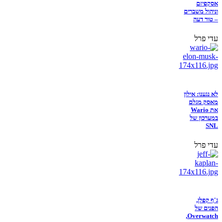
אסקפיזם
וניהול משברים
– טור דעה
עדי פרל
לא נגענו: אילון
מאסק מגלם
את Wario
במערכון של
SNL
עדי פרל
ג'ף קפלן,
הפנים של
Overwatch,