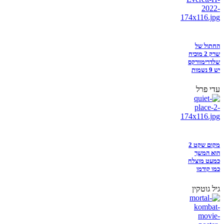
החתול של
שרק 2 מוכיח
שלדרימוורקס
יש 9 נשמות
עדי פרל
מקום שקט 2
הוא המשך
כמעט מוצלח
כמו קודמו
גיל גוטקין