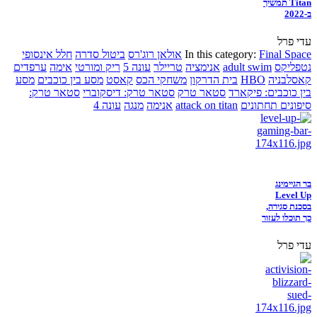
Titan תמשיך
ב-2022
עדי פרל
Final Space
In this category:
אולאן רוג'רס
ביטול סדרה
חלל אינסופי
נטפליקס
adult swim
אנימציה
טריילר
עונה 5
ריק ומורטי
אימה
ערפדים
קאסלבניה
HBO
בית הדרקון
משחקי הכס
קאסט
מסע בין כוכבים
מסע
בין כוכבים: פיקארד
סטאר טרק
סטאר טרק: דיסקוברי
סטאר טרק:
סיפונים תחתונים
attack on titan
אנימה
מנגה
עונה 4
בר הגיימינג
Level Up
בסכנת סגירה,
כך תוכלו לעזור
עדי פרל