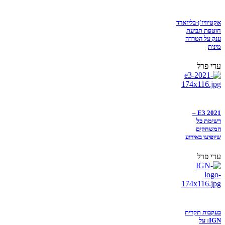
אקטיוויז'ן-בליזארד
חוטפת תביעת
ענק על הטרדה
מינית
עדי פרל
E3 2021 –
רשימת כל
המשחקים
שיופיעו באירוע
עדי פרל
בעקבות תקרית
IGN: על