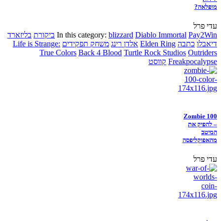
מופלאה?
עדי פרל
Pay2Win
Diablo Immortal
blizzard
In this category:
ביקורת
בליזארד
דיאבלו
כתבה
Elden Ring
אלדן רינג
משחק תפקידים
Life is Strange:
True Colors
Back 4 Blood
Turtle Rock Studios
Outriders
Freakpocalypse
קווסט
Zombie 100
– להפיק את
המיטב
מהאפוקליפסה
עדי פרל