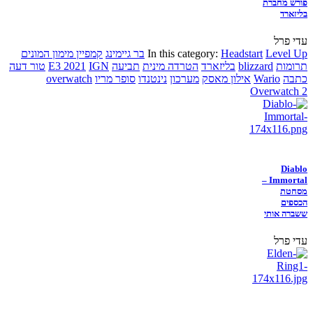
פורש מחברת
בליזארד
עדי פרל
Level Up
Headstart
In this category:
בר גיימינג
קמפיין מימון המונים
תרומות
blizzard
בליזארד
הטרדה מינית
תביעה
IGN
E3 2021
טור דעה
כתבה
Wario
אילון מאסק
מערכון
נינטנדו
סופר מריו
overwatch
Overwatch 2
Diablo
Immortal –
מסחטת
הכספים
ששברה אותי
עדי פרל