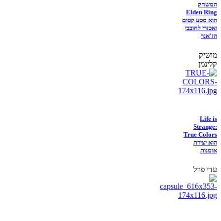
המשחק
Elden Ring
הוא מסע קסום
ואכזרי לחובבי
הז'אנר
מושיק
קלינמן
Life is
Strange:
True Colors
הוא יצירת
אומנות
עדי פרל