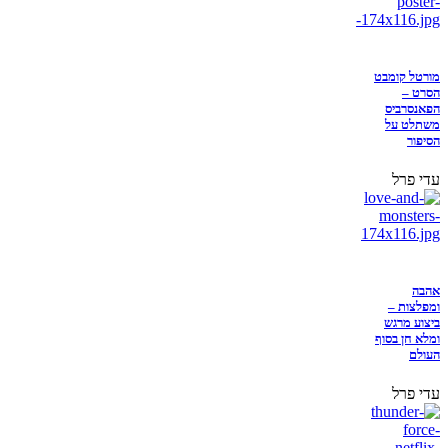
מורטל קומבט
הסרט –
הפאנסרביס
משתלט על
הסיפור
עדי פרל
אהבה
ומפלצות –
ביצוע מרגש
ומלא חן בסוף
העולם
עדי פרל