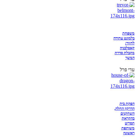
משפחת
בלמונט עתידה
לחזור:
קאסלבניה
מקבלת סדרת
המשך
עדי פרל
הפקת בית
הדרקון החלה,
השחקנים
בהקראת
תסריט
משותפת
ראשונה