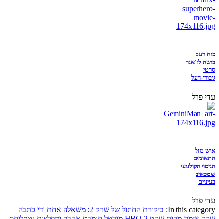
כוח רעם –
בושה לז'אנר
סרטי
גיבורי-העל
עדי פרל
איש מזל
התאומים –
הניסוי הקולנועי
שמכאיב
בעיניים
עדי פרל
In this category:
ביקורת
החתול של שרק 2: משאלה אחת ודי
כתבה
שרק
אימה
מקום שקט 2
HBO
מורטל קומבט
אהבה ומפלצות
נטפליקס