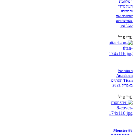
"מלחמת
העולמות"
והמטבע
שהוציא את
מעריצי וולס
למלחמה
עדי פרל
המנגה של
Attack on
Titan תסתיים
באפריל 2021
עדי פרל
Monster #8