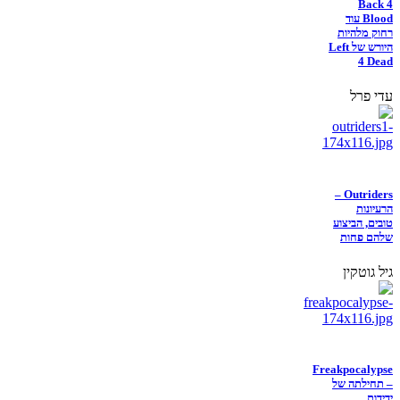
Back 4
Blood עוד
רחוק מלהיות
היורש של Left
4 Dead
עדי פרל
Outriders –
הרעיונות
טובים, הביצוע
שלהם פחות
גיל גוטקין
Freakpocalypse
– תחילתה של
ידידות