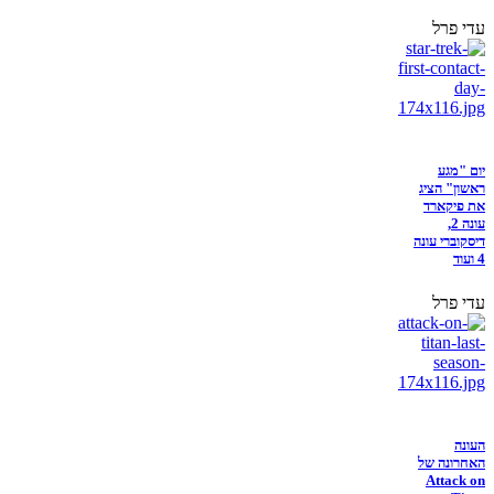
עדי פרל
יום "מגע
ראשון" הציג
את פיקארד
עונה 2,
דיסקוברי עונה
4 ועוד
עדי פרל
העונה
האחרונה של
Attack on