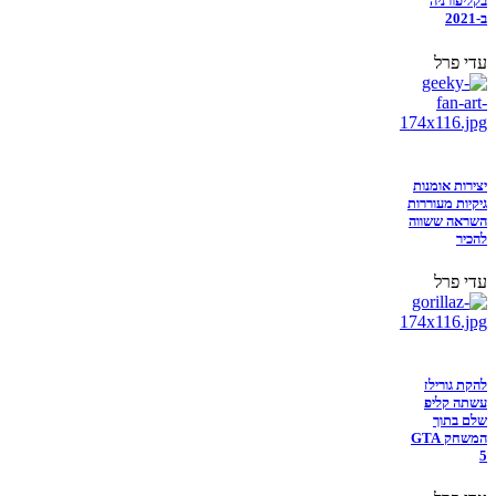
בקליפורניה
ב-2021
עדי פרל
יצירות אומנות
גיקיות מעוררות
השראה ששווה
להכיר
עדי פרל
להקת גורילז
עשתה קליפ
שלם בתוך
המשחק GTA
5