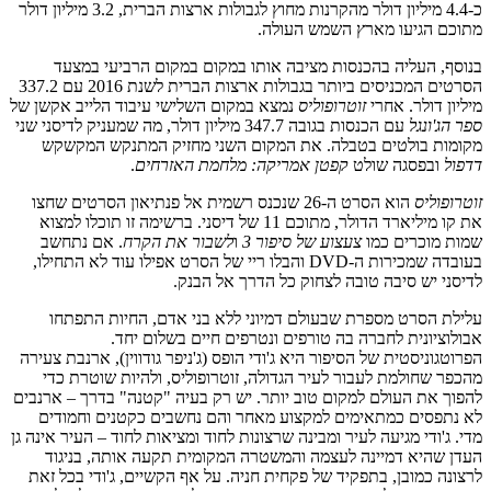
כ-4.4 מיליון דולר מהקרנות מחוץ לגבולות ארצות הברית, 3.2 מיליון דולר
מתוכם הגיעו מארץ השמש העולה.
בנוסף, העליה בהכנסות מציבה אותו במקום במקום הרביעי במצעד
הסרטים המכניסים ביותר בגבולות ארצות הברית לשנת 2016 עם 337.2
מיליון דולר. אחרי
זוטרופוליס
נמצא במקום השלישי עיבוד הלייב אקשן של
ספר הג'ונגל
עם הכנסות בגובה 347.7 מיליון דולר, מה שמעניק לדיסני שני
מקומות בולטים בטבלה. את המקום השני מחזיק המתנקש המקשקש
דדפול
ובפסגה שולט
קפטן אמריקה: מלחמת האזרחים
.
זוטרופוליס
הוא הסרט ה-26 שנכנס רשמית אל פנתיאון הסרטים שחצו
את קו מיליארד הדולר, מתוכם 11 של דיסני. ברשימה זו תוכלו למצוא
שמות מוכרים כמו
צעצוע של סיפור 3
ו
לשבור את הקרח
. אם נתחשב
בעובדה שמכירות ה-DVD והבלו ריי של הסרט אפילו עוד לא התחילו,
לדיסני יש סיבה טובה לצחוק כל הדרך אל הבנק.
עלילת הסרט מספרת שבעולם דמיוני ללא בני אדם, החיות התפתחו
אבולוציונית לחברה בה טורפים ונטרפים חיים בשלום יחד.
הפרוטגוניסטית של הסיפור היא ג'ודי הופס (ג'ניפר גודווין), ארנבת צעירה
מהכפר שחולמת לעבור לעיר הגדולה, זוטרופוליס, ולהיות שוטרת כדי
להפוך את העולם למקום טוב יותר. יש רק בעיה "קטנה" בדרך – ארנבים
לא נתפסים כמתאימים למקצוע מאחר והם נחשבים כקטנים וחמודים
מדי. ג'ודי מגיעה לעיר ומבינה שרצונות לחוד ומציאות לחוד – העיר אינה גן
העדן שהיא דמיינה לעצמה והמשטרה המקומית תקעה אותה, בניגוד
לרצונה כמובן, בתפקיד של פקחית חניה. על אף הקשיים, ג'ודי בכל זאת