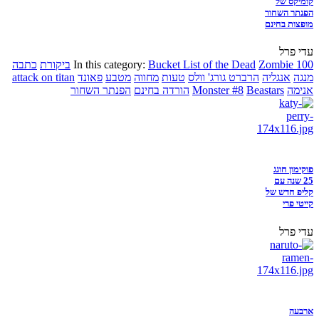
קומיקס של
הפנתר השחור
מופצות בחינם
עדי פרל
Zombie 100
Bucket List of the Dead
In this category:
ביקורת
כתבה
מנגה
אנגליה
הרברט גורג' וולס
טעות
מחווה
מטבע
פאונד
attack on titan
אנימה
Beastars
Monster #8
הורדה בחינם
הפנתר השחור
פוקימון חוגג
25 שנה עם
קליפ חדש של
קייטי פרי
עדי פרל
ארבעה