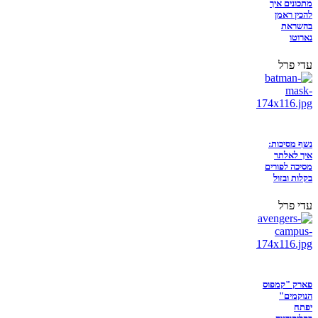
מתכונים איך
להכין ראמן
בהשראת
נארוטו
עדי פרל
נשף מסיכות:
איך לאלתר
מסיכה לפורים
בקלות ובזול
עדי פרל
פארק "קמפוס
הנוקמים"
יפתח