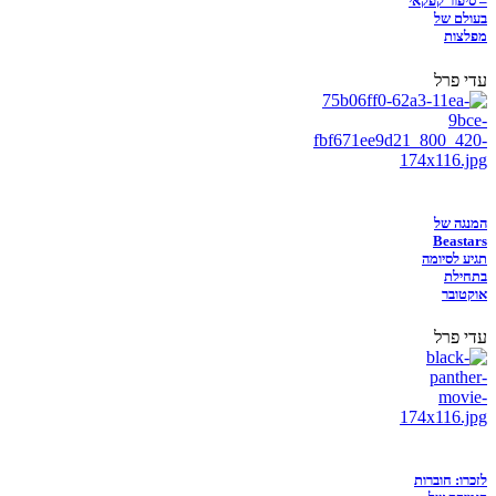
– סיפור קפקאי
בעולם של
מפלצות
עדי פרל
המנגה של
Beastars
תגיע לסיומה
בתחילת
אוקטובר
עדי פרל
לזכרו: חוברות