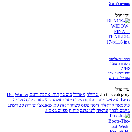
בספייס ג'אם 2
עדי פרל
הסרט האלמנה
השחורה עובר
סופית
לסטרימינג, צפו
בטריילר החדש
עדי פרל
In this category:
טריילר
מארוול
פוסטר
תור: אהבה ורעם
Warner
DC
Bros
הפלאש
מעצר
עזרא מילר
דיסני
האלמנה השחורה
לוקה
נשמה
פיקסאר
קרואלה
דיסני פלוס
לשחרר את גיא
שאנג-צ'י
שירות סטרימינג
ג'יימס לברון
זנדאיה
לוני טונס
ליהוק
ספייס ג'אם 2