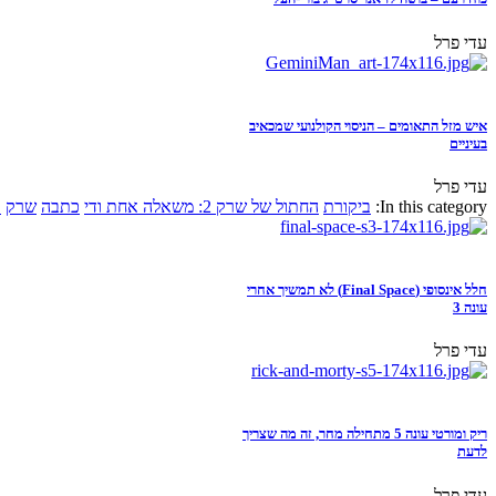
עדי פרל
איש מזל התאומים – הניסוי הקולנועי שמכאיב
בעיניים
עדי פרל
In this category:
ביקורת
החתול של שרק 2: משאלה אחת ודי
כתבה
שרק
א
חלל אינסופי (Final Space) לא תמשיך אחרי
עונה 3
עדי פרל
ריק ומורטי עונה 5 מתחילה מחר, זה מה שצריך
לדעת
עדי פרל