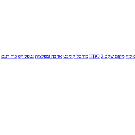
ימה
מקום שקט 2
HBO
מורטל קומבט
אהבה ומפלצות
נטפליקס
כוח רעם