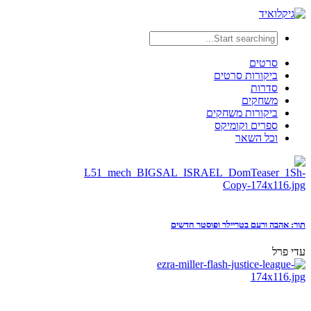
סרטים
ביקורות סרטים
סדרות
משחקים
ביקורות משחקים
ספרים וקומיקס
וכל השאר
תור: אהבה ורעם בטריילר ופוסטר חדשים
עדי פרל