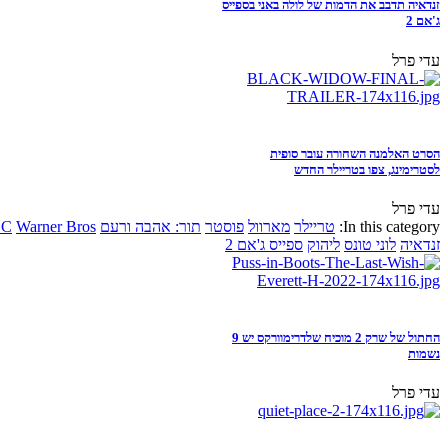
זנדאיה תדבב את הדמות של לולה באני בספייס
ג'אם 2
עדי פרל
הסרט האלמנה השחורה עובר סופית
לסטרימינג, צפו בטריילר החדש
עדי פרל
In this category:
טריילר
מארוול
פוסטר
תור: אהבה ורעם
Warner Bros
DC
זנדאיה
לוני טונס
ליהוק
ספייס ג'אם 2
החתול של שרק 2 מוכיח שלדרימוורקס יש 9
נשמות
עדי פרל