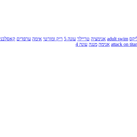
יקס
adult swim
אנימציה
טריילר
עונה 5
ריק ומורטי
אימה
ערפדים
קאסלבני
attack on tita
אנימה
מנגה
עונה 4