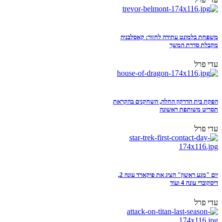
משפחת בלמונט עתידה לחזור: קאסלבניה
מקבלת סדרת המשך
עדי פרל
הפקת בית הדרקון החלה, השחקנים בהקראת
תסריט משותפת ראשונה
עדי פרל
יום "מגע ראשון" הציג את פיקארד עונה 2,
דיסקוברי עונה 4 ועוד
עדי פרל