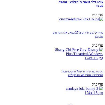
עזרא מילר מושעה מ"הפלאש" בעקבות
מעצרו
עדי פרל
בתי הקולנוע חוזרים ב-27 במאי, אלה הסרטים
שיוקרנו
עדי פרל
דיסני+ במדיניות חדשה? סרטים יעברו
לסטרימינג אחרי 45 יום בקולנוע
עדי פרל