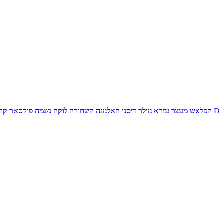
הפלאש
מעצר
עזרא מילר
דיסני
האלמנה השחורה
לוקה
נשמה
פיקסאר
קר