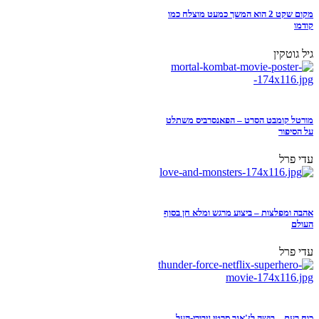
מקום שקט 2 הוא המשך כמעט מוצלח כמו
קודמו
גיל גוטקין
מורטל קומבט הסרט – הפאנסרביס משתלט
על הסיפור
עדי פרל
אהבה ומפלצות – ביצוע מרגש ומלא חן בסוף
העולם
עדי פרל
כוח רעם – בושה לז'אנר סרטי גיבורי-העל