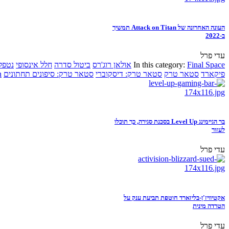
העונה האחרונה של Attack on Titan תמשיך
ב-2022
עדי פרל
Final Space
In this category:
אולאן רוג'רס
ביטול סדרה
חלל אינסופי
נטפל
פיקארד
סטאר טרק
סטאר טרק: דיסקוברי
סטאר טרק: סיפונים תחתונים
n
בר הגיימינג Level Up בסכנת סגירה, כך תוכלו
לעזור
עדי פרל
אקטיוויז'ן-בליזארד חוטפת תביעת ענק על
הטרדה מינית
עדי פרל