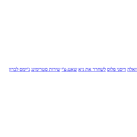
ואלה
דיסני פלוס
לשחרר את גיא
שאנג-צ'י
שירות סטרימינג
ג'יימס לברון