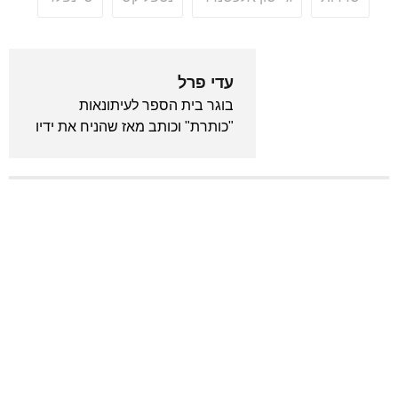
עדי פרל
בוגר בית הספר לעיתונאות
"כותרת" וכותב מאז שהניח את ידיו
לראשונה על מקלדת. מכור לאנימה
ויודע לצטט את "בחזרה לעתיד"
מתוך שינה. המייסד והעורך הראשי
של גיקלואיד.