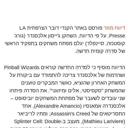
דיווח מוזר
פורסם באתר הקנדי דובר הצרפתית LA
Presse. על פי הדיווח, השחקן ג'ייסון אלכסנדר (גורג'
קוסטנזה,
סיינפלד
) יגלם מפתח משחקים בתפקיד הראשי
של סדרה קומית חדשה.
הדיווח מוסיף כי לסדרה החדשה קוראים Pinball Wizards
ושהדמות של אלכסנדר צריכה להתמודד עם ביקורת על
המשחק האחרון שהוציא, כאשר המבקרים טוענים
שהמשחק "סקסיסטי, אלים ומיזוגני". את הסדרה פיתחו
שני עובדים לשעבר של מפתחת המשחקים יוביסופט –
אלכסנדרה אמאנסיו (Alexandre Amancio), אחד
התסריטאים של Assassin's Creed; ומתיו לריביאר
(Mathieu Lariviere), מעצב ב-Splinter Cell: Double