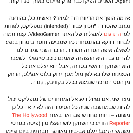
Agent. השניים הפיקו כבר פרק פיילוט באורך 30 דקות.
אז מה הופך את הדיווח הזה למוזר? ראשית כל, בהודעה
נכתב שהסדרה "תכוון עבור" (intended) נטפליקס, לפחות
לפי
התרגום
לאנגלית של האתר VideoGamer. קצת תמוה
לבחור דווקא בהתנסחות כזו שמביעה חוסר ביטחון בנוגע
לשאלה איפה הסדרה תשודר. הדבר השני שגורם לנו
להרים גבה היא ההצהרה שאמנם כוכב
סיינפלד
לשעבר
הוא השחקן הראשי בסדרה, אבל הוא יצלם את כל
הסצינות שלו באולפן מול מסך ירוק בלוס אנג'לס, הרחק
מן הסט המרכזי שנמצא בכלל בקוויבק, קנדה.
מצד שני, אם נפזול רגע אל המתחרים של נטפליקס יכול
להיות שבמחשבה שניה כל הסיפור הזה לא יראה כל כך
משונה – דיווח מחודש פברואר באתר
The Hollywood
Reporter
הודיע כי השחקן ג'וש האצ'רסון (פיטה בסרטי
משחקי הרעב
) יגלם אב-בית מאותגר חברתית ביום וגיימר