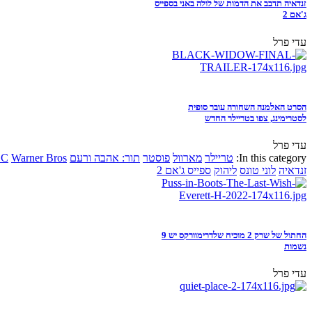
זנדאיה תדבב את הדמות של לולה באני בספייס
ג'אם 2
עדי פרל
הסרט האלמנה השחורה עובר סופית
לסטרימינג, צפו בטריילר החדש
עדי פרל
In this category:
טריילר
מארוול
פוסטר
תור: אהבה ורעם
Warner Bros
DC
זנדאיה
לוני טונס
ליהוק
ספייס ג'אם 2
החתול של שרק 2 מוכיח שלדרימוורקס יש 9
נשמות
עדי פרל