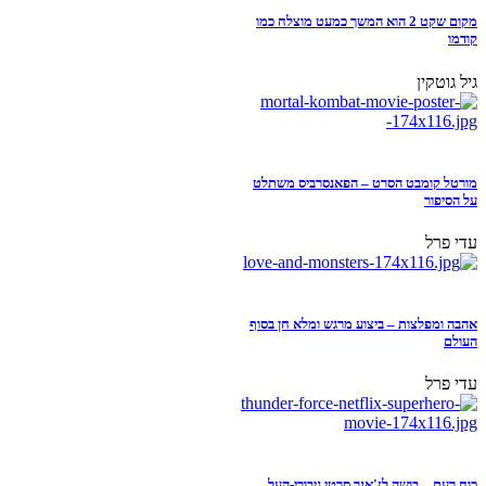
מקום שקט 2 הוא המשך כמעט מוצלח כמו
קודמו
גיל גוטקין
מורטל קומבט הסרט – הפאנסרביס משתלט
על הסיפור
עדי פרל
אהבה ומפלצות – ביצוע מרגש ומלא חן בסוף
העולם
עדי פרל
כוח רעם – בושה לז'אנר סרטי גיבורי-העל