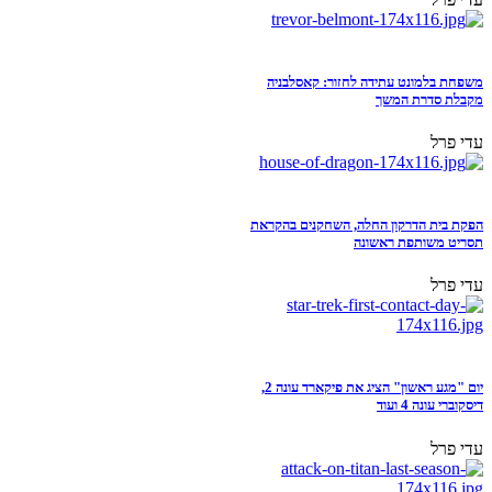
משפחת בלמונט עתידה לחזור: קאסלבניה
מקבלת סדרת המשך
עדי פרל
הפקת בית הדרקון החלה, השחקנים בהקראת
תסריט משותפת ראשונה
עדי פרל
יום "מגע ראשון" הציג את פיקארד עונה 2,
דיסקוברי עונה 4 ועוד
עדי פרל