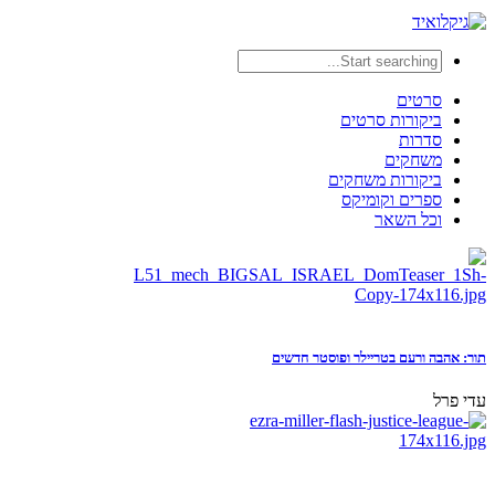
סרטים
ביקורות סרטים
סדרות
משחקים
ביקורות משחקים
ספרים וקומיקס
וכל השאר
תור: אהבה ורעם בטריילר ופוסטר חדשים
עדי פרל