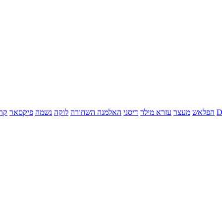
הפלאש
מעצר
עזרא מילר
דיסני
האלמנה השחורה
לוקה
נשמה
פיקסאר
קר