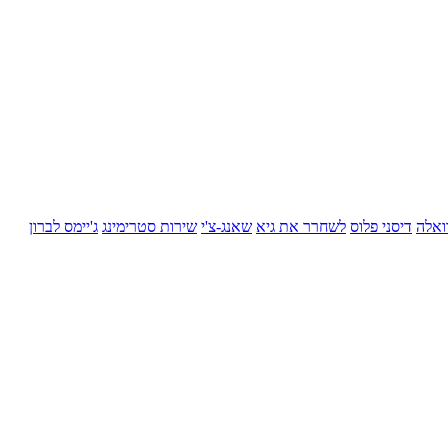
ואלה
דיסני פלוס
לשחרר את גיא
שאנג-צ'י
שירות סטרימינג
ג'יימס לברון