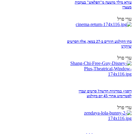
עזרא מילר מושעה מ"הפלאש" בעקבות
מעצרו
עדי פרל
בתי הקולנוע חוזרים ב-27 במאי, אלה הסרטים
שיוקרנו
עדי פרל
דיסני+ במדיניות חדשה? סרטים יעברו
לסטרימינג אחרי 45 יום בקולנוע
עדי פרל