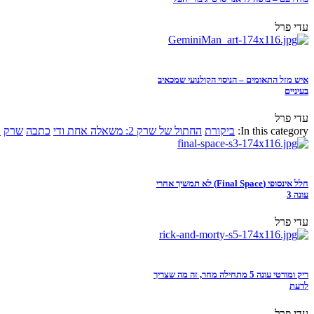
עדי פרל
איש מזל התאומים – הניסוי הקולנועי שמכאיב
בעיניים
עדי פרל
In this category:
ביקורת
החתול של שרק 2: משאלה אחת ודי
כתבה
שרק
א
חלל אינסופי (Final Space) לא תמשיך אחרי
עונה 3
עדי פרל
ריק ומורטי עונה 5 מתחילה מחר, זה מה שצריך
לדעת
עדי פרל