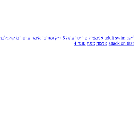
יקס
adult swim
אנימציה
טריילר
עונה 5
ריק ומורטי
אימה
ערפדים
קאסלבני
attack on tita
אנימה
מנגה
עונה 4