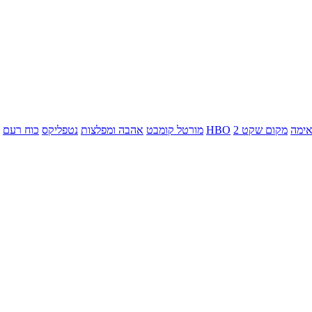
ימה
מקום שקט 2
HBO
מורטל קומבט
אהבה ומפלצות
נטפליקס
כוח רעם