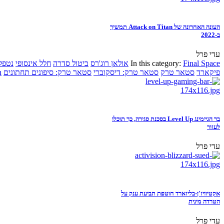
העונה האחרונה של Attack on Titan תמשיך
ב-2022
עדי פרל
Final Space
In this category:
אולאן רוג'רס
ביטול סדרה
חלל אינסופי
נטפל
פיקארד
סטאר טרק
סטאר טרק: דיסקוברי
סטאר טרק: סיפונים תחתונים
n
בר הגיימינג Level Up בסכנת סגירה, כך תוכלו
לעזור
עדי פרל
אקטיוויז'ן-בליזארד חוטפת תביעת ענק על
הטרדה מינית
עדי פרל