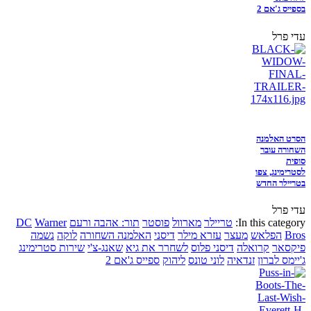
בספייס ג'אם 2
עדי פרל
הסרט האלמנה
השחורה עובר
סופית
לסטרימינג, צפו
בטריילר החדש
עדי פרל
In this category:
טריילר
מארוול
פוסטר
תור: אהבה ורעם
Warner
DC
Bros
הפלאש
מעצר
עזרא מילר
דיסני
האלמנה השחורה
לוקה
נשמה
פיקסאר
קרואלה
דיסני פלוס
לשחרר את גיא
שאנג-צ'י
שירות סטרימינג
ג'יימס לברון
זנדאיה
לוני טונס
ליהוק
ספייס ג'אם 2