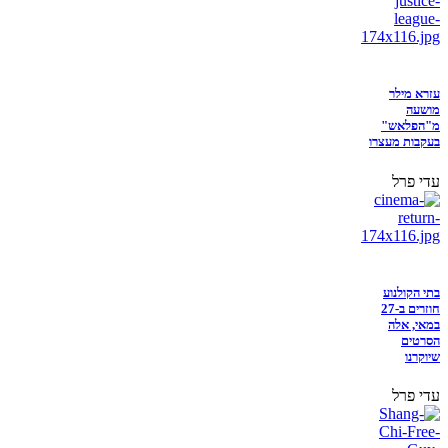
עזרא מילר
מושעה
מ"הפלאש"
בעקבות מעצרו
עדי פרל
בתי הקולנוע
חוזרים ב-27
במאי, אלה
הסרטים
שיוקרנו
עדי פרל