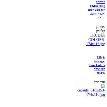
המשחק
Elden Ring
הוא מסע קסום
ואכזרי לחובבי
הז'אנר
מושיק
קלינמן
Life is
Strange:
True Colors
הוא יצירת
אומנות
עדי פרל