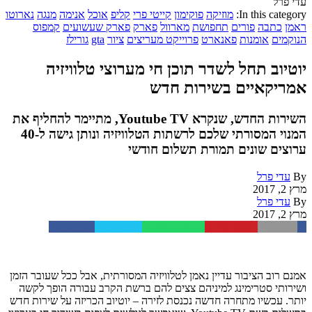
עדי פרל
In this category:
מוזיקה
פוקימון
קייטי פרי
קליפ
אוכל
אנימה
מנגה
נארוטו
ראמן
כתבה
פורים
תחפושת
מארוול
פארק
פארק שעשועים
קמפוס
הנוקמים
אומנות
פאנארט
פרוייקט מעריצים
ציור
gta
גורילז
יוטיוב תחל לשדר תוכן חי מערוצי טלוויזיה
אמריקאיים בשירות חדש
השירות החדש, שנקרא Youtube TV, מתיימר להחליף את
המנוי המסורתי שלכם לרשתות הטלוויזיה ונותן גישה ל-40
ערוצים שונים תמורת תשלום חודשי
By
עדי פרל
מרץ 2, 2017
By
עדי פרל
מרץ 2, 2017
Facebook
Twitter
WhatsApp
Pinterest
Email
אמנם רוב הציבור עדיין נאמן לטלוויזיה המסורתית, אבל ככל שעובר הזמן
ושירותי סטרימינג למיניהם צצים להם ברשת הקרב עבורה הופך לקשה
יותר. עכשיו מתחרה חדשה נכנסת לזירה – יוטיוב הכריזה על שירות חדש