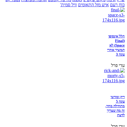
כוח רעם
איש מזל התאומים
וויל סמית'
חלל אינסופי
(Final
Space) לא
תמשיך אחרי
עונה 3
עדי פרל
ריק ומורטי
עונה 5
מתחילה מחר,
זה מה שצריך
לדעת
עדי פרל