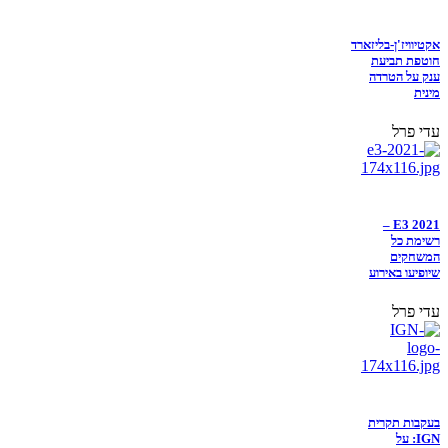
אקטיוויז'ן-בליזארד
חוטפת תביעת
ענק על הטרדה
מינית
עדי פרל
E3 2021 –
רשימת כל
המשחקים
שיופיעו באירוע
עדי פרל
בעקבות תקרית
IGN: על