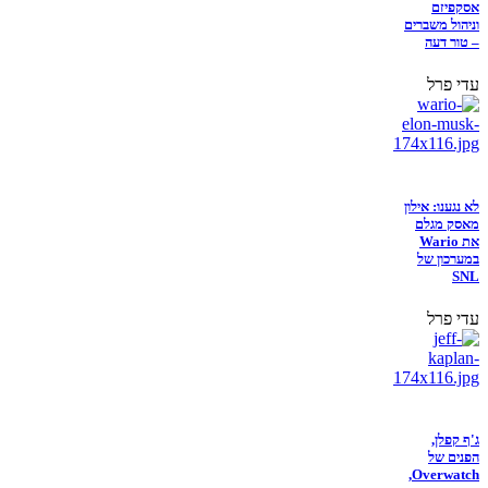
אסקפיזם
וניהול משברים
– טור דעה
עדי פרל
לא נגענו: אילון
מאסק מגלם
את Wario
במערכון של
SNL
עדי פרל
ג'ף קפלן,
הפנים של
Overwatch,