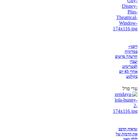
דיסני+
במדיניות
חדשה? סרטים
יעברו
לסטרימינג
אחרי 45 יום
בקולנוע
עדי פרל
זנדאיה תדבב
את הדמות של
לולה באני