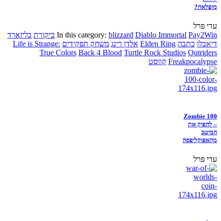
מופלאה?
עדי פרל
Pay2Win
Diablo Immortal
blizzard
In this category:
ביקורת
בליזארד
דיאבלו
כתבה
Elden Ring
אלדן רינג
משחק תפקידים
Life is Strange:
True Colors
Back 4 Blood
Turtle Rock Studios
Outriders
Freakpocalypse
קווסט
Zombie 100
– להפיק את
המיטב
מהאפוקליפסה
עדי פרל