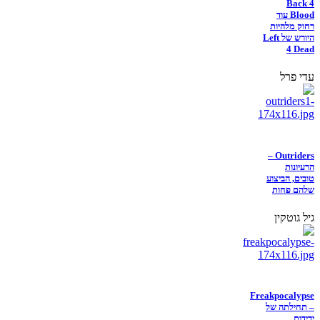
Back 4
Blood עוד
רחוק מלהיות
היורש של Left
4 Dead
עדי פרל
Outriders –
הרעיונות
טובים, הביצוע
שלהם פחות
גיל גוטקין
Freakpocalypse
– תחילתה של
ידידות