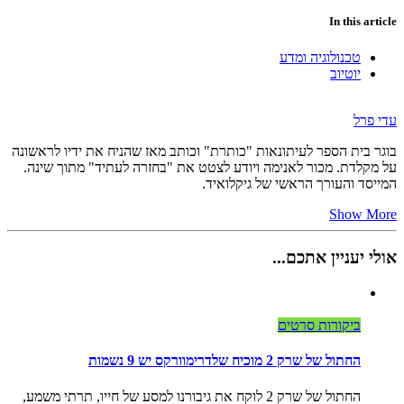
In this article
טכנולוגיה ומדע
יוטיוב
עדי פרל
בוגר בית הספר לעיתונאות "כותרת" וכותב מאז שהניח את ידיו לראשונה
על מקלדת. מכור לאנימה ויודע לצטט את "בחזרה לעתיד" מתוך שינה.
המייסד והעורך הראשי של גיקלואיד.
Show More
אולי יעניין אתכם...
ביקורות סרטים
החתול של שרק 2 מוכיח שלדרימוורקס יש 9 נשמות
החתול של שרק 2 לוקח את גיבורנו למסע של חייו, תרתי משמע,