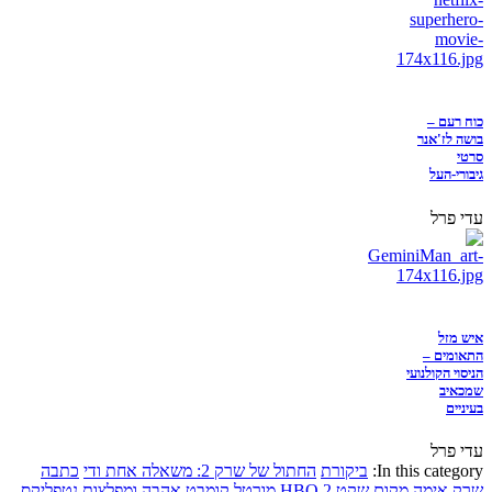
כוח רעם –
בושה לז'אנר
סרטי
גיבורי-העל
עדי פרל
איש מזל
התאומים –
הניסוי הקולנועי
שמכאיב
בעיניים
עדי פרל
In this category:
ביקורת
החתול של שרק 2: משאלה אחת ודי
כתבה
שרק
אימה
מקום שקט 2
HBO
מורטל קומבט
אהבה ומפלצות
נטפליקס