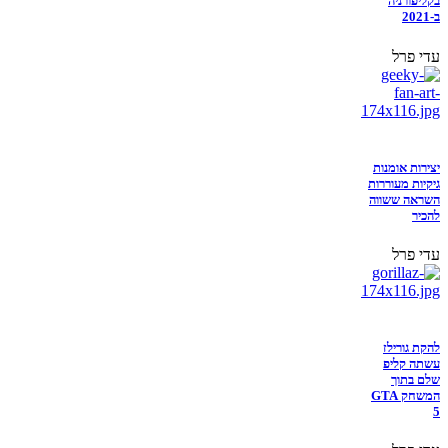
בקליפורניה
ב-2021
עדי פרל
יצירות אומנות
גיקיות מעוררות
השראה ששווה
להכיר
עדי פרל
להקת גורילז
עשתה קליפ
שלם בתוך
המשחק GTA
5