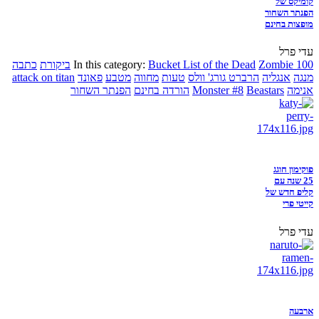
קומיקס של
הפנתר השחור
מופצות בחינם
עדי פרל
Zombie 100
Bucket List of the Dead
In this category:
ביקורת
כתבה
מנגה
אנגליה
הרברט גורג' וולס
טעות
מחווה
מטבע
פאונד
attack on titan
אנימה
Beastars
Monster #8
הורדה בחינם
הפנתר השחור
פוקימון חוגג
25 שנה עם
קליפ חדש של
קייטי פרי
עדי פרל
ארבעה