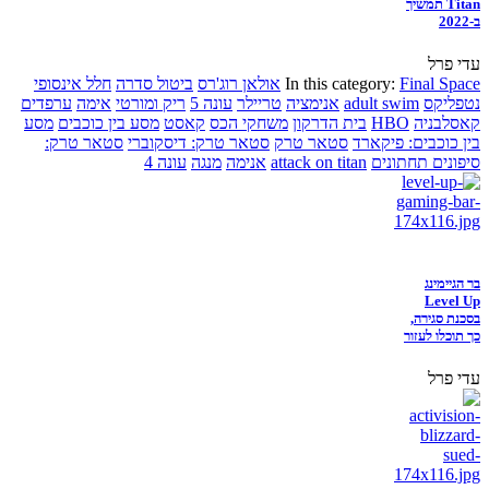
Titan תמשיך
ב-2022
עדי פרל
Final Space
In this category:
אולאן רוג'רס
ביטול סדרה
חלל אינסופי
נטפליקס
adult swim
אנימציה
טריילר
עונה 5
ריק ומורטי
אימה
ערפדים
קאסלבניה
HBO
בית הדרקון
משחקי הכס
קאסט
מסע בין כוכבים
מסע
בין כוכבים: פיקארד
סטאר טרק
סטאר טרק: דיסקוברי
סטאר טרק:
סיפונים תחתונים
attack on titan
אנימה
מנגה
עונה 4
בר הגיימינג
Level Up
בסכנת סגירה,
כך תוכלו לעזור
עדי פרל