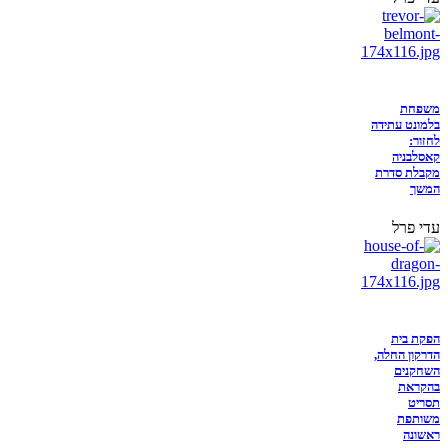
משפחת
בלמונט עתידה
לחזור:
קאסלבניה
מקבלת סדרת
המשך
עדי פרל
הפקת בית
הדרקון החלה,
השחקנים
בהקראת
תסריט
משותפת
ראשונה