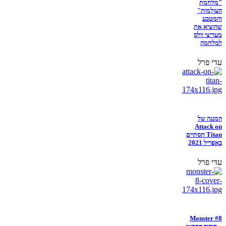
"מלחמת
העולמות"
והמטבע
שהוציא את
מעריצי וולס
למלחמה
עדי פרל
המנגה של
Attack on
Titan תסתיים
באפריל 2021
עדי פרל
Monster #8