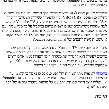
בתשלום בשם Youtube TV, שיאפשר לגולשים לצפות בשידור חי בערוצי
טלוויזיה ישירות מהמחשב.
השירות מעניק גישה ל-40 ערוצים שונים דרך הרשת, ביניהם של רשתות
גדולות כמו פוקס, CBS ו-NBC. כדי להצטרף לשירות תצטרכו להיפרד
מ-35 דולר עבור המנוי החודשי. בדומה לנטפליקס, Youtube TV תאפשר
לעד שלושה משתמשים שונים לצפות בתוכן במקביל על כל מנוי שכזה, עם
אפשרות לצבור עד שישה משתמשים שכל אחד מהם יכול לקבוע העדפות
משלו לתוכן שהוא מחפש לצפות בו. בנוסף, מנוי של Youtube TV מקנה
אוטומטית גישה לתכנים של Youtube Red Original.
פיצ'ר אחד יחודי של Youtube TV הוא האפשרות להקליט תוכן ששודר
בשידור חי כדי לצפות בו במועד אחר שיותר נוח עבורכם. כל מה שאתם
צריכים לעשות הוא להגדיר את מסגרת הזמן והערוץ ממנו אתם רוצים
להקליט. כן, בדיוק כמו מכשירי הוידאו המיושנים של שנות ה-90, רק
שבמקום להקליט על קלטת המידע ישמר על השרת.
בהכרזה
לא צויין מתי השירות יחל לפעול, אבל כן נאמר כי הוא מיועד
בראשית דרכו בעיקר עבור השוק האמריקאי. סביר להניח שאם Youtube
TV יצליח אצל הדוד סם הוא יתפשט אל מדינות נוספות ובסופו של דבר
יגיע גם לארץ.
תגובות