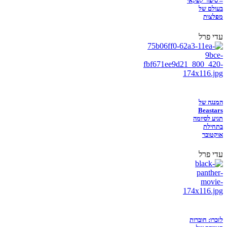
– סיפור קפקאי
בעולם של
מפלצות
עדי פרל
המנגה של
Beastars
תגיע לסיומה
בתחילת
אוקטובר
עדי פרל
לזכרו: חוברות