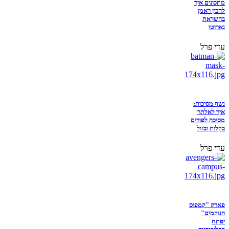
מתכונים איך
להכין ראמן
בהשראת
נארוטו
עדי פרל
נשף מסיכות:
איך לאלתר
מסיכה לפורים
בקלות ובזול
עדי פרל
פארק "קמפוס
הנוקמים"
יפתח