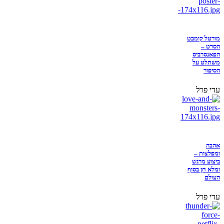
מורטל קומבט
הסרט –
הפאנסרביס
משתלט על
הסיפור
עדי פרל
אהבה
ומפלצות –
ביצוע מרגש
ומלא חן בסוף
העולם
עדי פרל