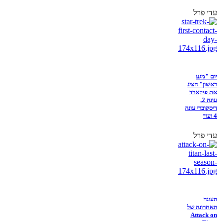
עדי פרל
יום "מגע
ראשון" הציג
את פיקארד
עונה 2,
דיסקוברי עונה
4 ועוד
עדי פרל
העונה
האחרונה של
Attack on