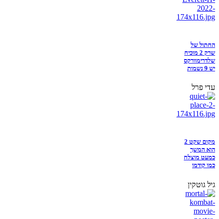
החתול של
שרק 2 מוכיח
שלדרימוורקס
יש 9 נשמות
עדי פרל
מקום שקט 2
הוא המשך
כמעט מוצלח
כמו קודמו
גיל גוטקין