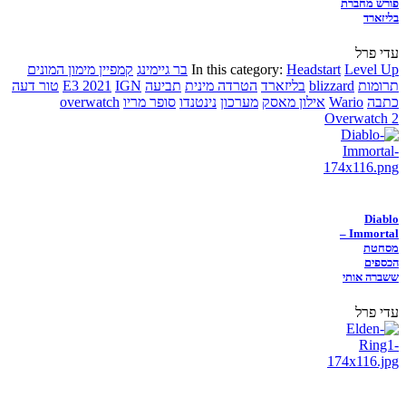
פורש מחברת
בליזארד
עדי פרל
Level Up
Headstart
In this category:
בר גיימינג
קמפיין מימון המונים
תרומות
blizzard
בליזארד
הטרדה מינית
תביעה
IGN
E3 2021
טור דעה
כתבה
Wario
אילון מאסק
מערכון
נינטנדו
סופר מריו
overwatch
Overwatch 2
Diablo
Immortal –
מסחטת
הכספים
ששברה אותי
עדי פרל