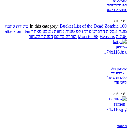
קומיקס של
הפנתר השחור
מופצות בחינם
עדי פרל
Zombie 100
Bucket List of the Dead
In this category:
ביקורת
כתבה
מנגה
אנגליה
הרברט גורג' וולס
טעות
מחווה
מטבע
פאונד
attack on titan
אנימה
Beastars
Monster #8
הורדה בחינם
הפנתר השחור
פוקימון חוגג
25 שנה עם
קליפ חדש של
קייטי פרי
עדי פרל
ארבעה