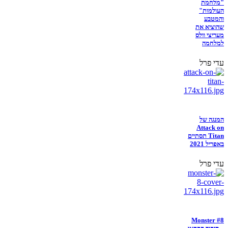
"מלחמת
העולמות"
והמטבע
שהוציא את
מעריצי וולס
למלחמה
עדי פרל
המנגה של
Attack on
Titan תסתיים
באפריל 2021
עדי פרל
Monster #8