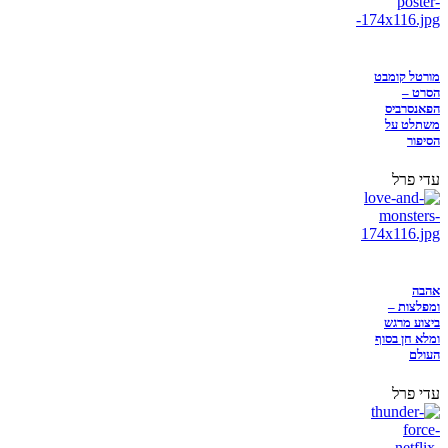
מורטל קומבט
הסרט –
הפאנסרביס
משתלט על
הסיפור
עדי פרל
אהבה
ומפלצות –
ביצוע מרגש
ומלא חן בסוף
העולם
עדי פרל