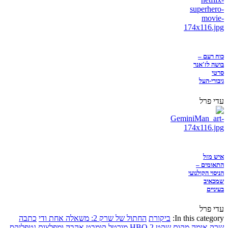
כוח רעם –
בושה לז'אנר
סרטי
גיבורי-העל
עדי פרל
איש מזל
התאומים –
הניסוי הקולנועי
שמכאיב
בעיניים
עדי פרל
In this category:
ביקורת
החתול של שרק 2: משאלה אחת ודי
כתבה
שרק
אימה
מקום שקט 2
HBO
מורטל קומבט
אהבה ומפלצות
נטפליקס