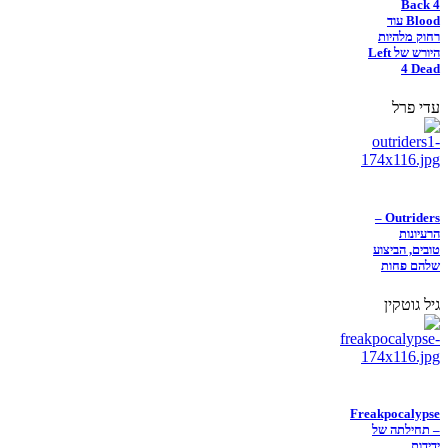
Back 4
Blood עוד
רחוק מלהיות
היורש של Left
4 Dead
עדי פרל
Outriders –
הרעיונות
טובים, הביצוע
שלהם פחות
גיל גוטקין
Freakpocalypse
– תחילתה של
ידידות