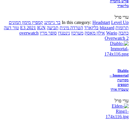
פורש מחברת
בליזארד
עדי פרל
Level Up
Headstart
In this category:
בר גיימינג
קמפיין מימון המונים
תרומות
blizzard
בליזארד
הטרדה מינית
תביעה
IGN
E3 2021
טור דעה
כתבה
Wario
אילון מאסק
מערכון
נינטנדו
סופר מריו
overwatch
Overwatch 2
Diablo
Immortal –
מסחטת
הכספים
ששברה אותי
עדי פרל