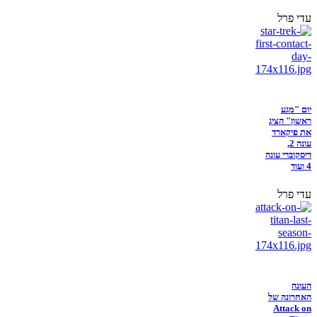
עדי פרל
יום "מגע
ראשון" הציג
את פיקארד
עונה 2,
דיסקוברי עונה
4 ועוד
עדי פרל
העונה
האחרונה של
Attack on