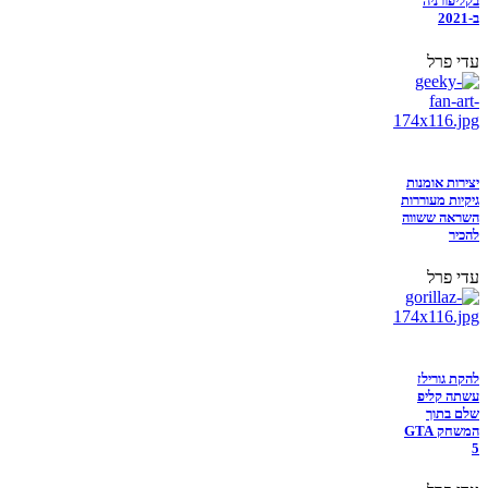
בקליפורניה
ב-2021
עדי פרל
יצירות אומנות
גיקיות מעוררות
השראה ששווה
להכיר
עדי פרל
להקת גורילז
עשתה קליפ
שלם בתוך
המשחק GTA
5