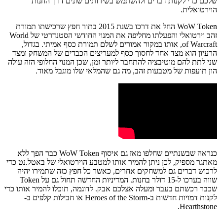
שלכם כדי לקנות דברים ולהשתמש בשירותים שונים דרך החנות
הוירטואלית.
WoW Token החל את דרכו בשנת 2015 בתור חפץ שרכישתו תמורת
זהב וירטואלי והפעלתו מחליפה את המנוי החודשי הסטנדרטי של World
of Warcraft, אותו במקור אמורים לשלם תמורת כסף אמיתי. בגדול,
הרעיון הוא מצד אחד לחסוך כסף למעריצים הכבדים של המשחק ומצד
שני לתת להם מוטיבציה להתחבר ליותר זמן, שכן המנוי החלופי הזה עולה
הון תועפות של מטבעות זהב, מה גם שהמלאי שלו מוגבל מאוד.
כנראה שבשנתיים שחלפו מאז גם איסוף WoW Token כבר הפך ללא
מאתגר מספיק, לכן ניתן להמיר אותו למטבע הוירטואלי של באטל.נט כדי
לרכוש דברים גם למשחקים אחרים, כאשר כל חפץ כזה שתמירו יהיה
שווה בערכו ל-15 דולר בחנות. המדיניות החדשה תחול גם על Token
שכבר רכשתם בעבר ומעלה אצלכם אבק. לדוגמה, תוכלו להמיר אותו כדי
לקנות דמויות חדשות ב-Heroes of the Storm או חבילות קלפים ב-
Hearthstone.