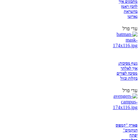
מתכונים איך
להכין ראמן
בהשראת
נארוטו
עדי פרל
נשף מסיכות:
איך לאלתר
מסיכה לפורים
בקלות ובזול
עדי פרל
פארק "קמפוס
הנוקמים"
יפתח