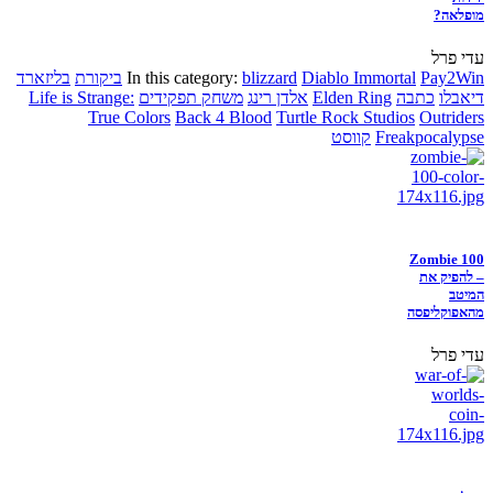
מופלאה?
עדי פרל
Pay2Win
Diablo Immortal
blizzard
In this category:
ביקורת
בליזארד
דיאבלו
כתבה
Elden Ring
אלדן רינג
משחק תפקידים
Life is Strange:
True Colors
Back 4 Blood
Turtle Rock Studios
Outriders
Freakpocalypse
קווסט
Zombie 100
– להפיק את
המיטב
מהאפוקליפסה
עדי פרל