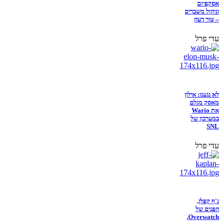
אסקפיזם
וניהול משברים
– טור דעה
עדי פרל
לא נגענו: אילון
מאסק מגלם
את Wario
במערכון של
SNL
עדי פרל
ג'ף קפלן,
הפנים של
Overwatch,