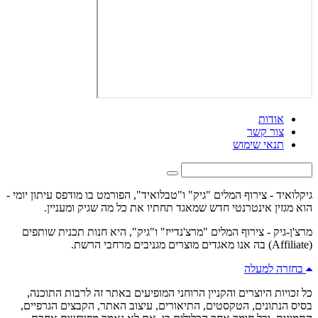
אודות
צור קשר
תנאי שימוש
גיקלואיד - צירוף המלים "גיק" ו"טבלואיד", הפורמט בו מודפס עיתון יומי -
הוא מגזין אינטרנטי חדש שמאגד תחתיו את כל מה שגיק ומעניין.
מרצ'ן-גיק - צירוף המלים "מרצ'נדייז" ו"גיק", היא חנות תכנית שותפים
(Affiliate) בה אנו מאגדים מוצרים מגניבים מרחבי הרשת.
בחזרה למעלה
כל זכויות היוצרים והקניין הרוחני המופיעים באתר זה לרבות התוכנה,
בסיס הנתונים, הטקסטים, התיאורים, עיצוב האתר, הקבצים הגרפיים,