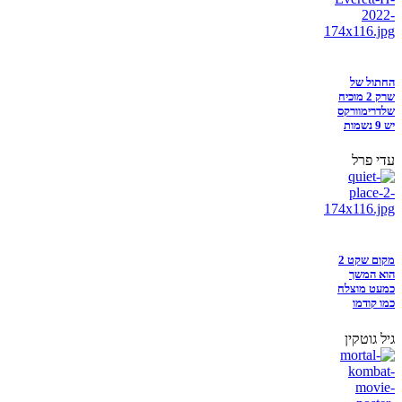
החתול של
שרק 2 מוכיח
שלדרימוורקס
יש 9 נשמות
עדי פרל
מקום שקט 2
הוא המשך
כמעט מוצלח
כמו קודמו
גיל גוטקין