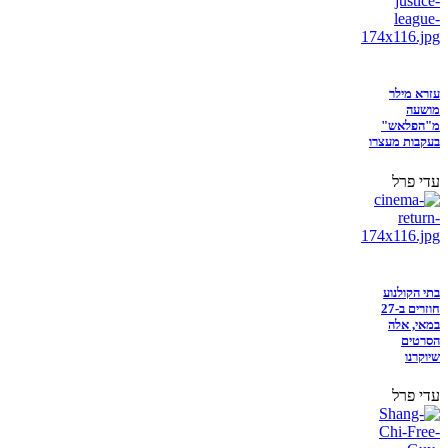
עזרא מילר
מושעה
מ"הפלאש"
בעקבות מעצרו
עדי פרל
בתי הקולנוע
חוזרים ב-27
במאי, אלה
הסרטים
שיוקרנו
עדי פרל