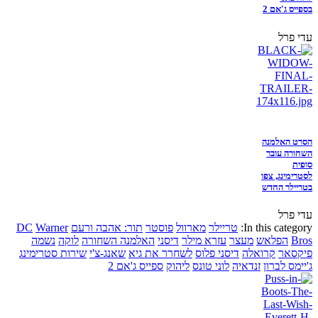
בספייס ג'אם 2
עדי פרל
הסרט האלמנה
השחורה עובר
סופית
לסטרימינג, צפו
בטריילר החדש
עדי פרל
In this category:
טריילר
מארוול
פוסטר
תור: אהבה ורעם
Warner
DC
Bros
הפלאש
מעצר
עזרא מילר
דיסני
האלמנה השחורה
לוקה
נשמה
פיקסאר
קרואלה
דיסני פלוס
לשחרר את גיא
שאנג-צ'י
שירות סטרימינג
ג'יימס לברון
זנדאיה
לוני טונס
ליהוק
ספייס ג'אם 2