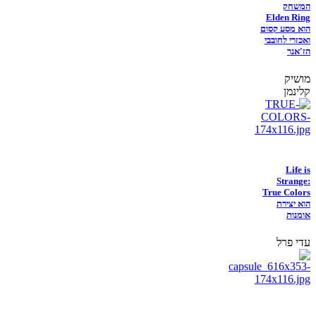
המשחק
Elden Ring
הוא מסע קסום
ואכזרי לחובבי
הז'אנר
מושיק
קלינמן
Life is
Strange:
True Colors
הוא יצירת
אומנות
עדי פרל