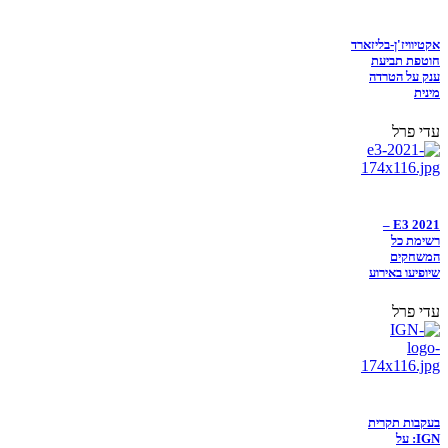
אקטיוויז'ן-בליזארד
חוטפת תביעת
ענק על הטרדה
מינית
עדי פרל
E3 2021 –
רשימת כל
המשחקים
שיופיעו באירוע
עדי פרל
בעקבות תקרית
IGN: על