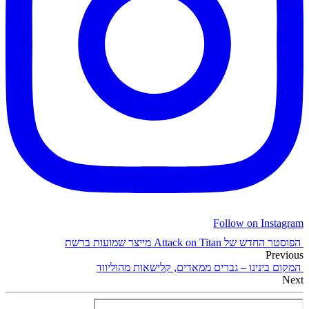
Follow on Instagram
הפוסטר החדש של Attack on Titan מייצר שמועות ברשת
Previous
המקום בינינו – גברים ממאדים, קלישאות מהוליווד
Next