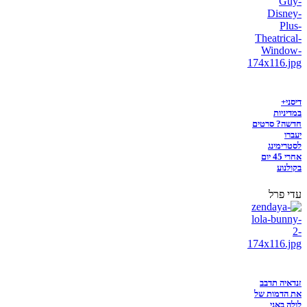
דיסני+
במדיניות
חדשה? סרטים
יעברו
לסטרימינג
אחרי 45 יום
בקולנוע
עדי פרל
זנדאיה תדבב
את הדמות של
לולה באני