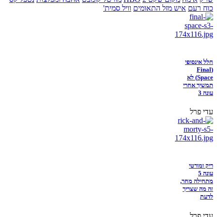
כוח רעם
איש מזל התאומים
וויל סמית'
חלל אינסופי
(Final
Space) לא
תמשיך אחרי
עונה 3
עדי פרל
ריק ומורטי
עונה 5
מתחילה מחר,
זה מה שצריך
לדעת
עדי פרל