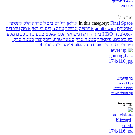
Titan תמשיך
ב-2022
עדי פרל
Final Space
In this category:
אולאן רוג'רס
ביטול סדרה
חלל אינסופי
נטפליקס
adult swim
אנימציה
טריילר
עונה 5
ריק ומורטי
אימה
ערפדים
קאסלבניה
HBO
בית הדרקון
משחקי הכס
קאסט
מסע בין כוכבים
מסע
בין כוכבים: פיקארד
סטאר טרק
סטאר טרק: דיסקוברי
סטאר טרק:
סיפונים תחתונים
attack on titan
אנימה
מנגה
עונה 4
בר הגיימינג
Level Up
בסכנת סגירה,
כך תוכלו לעזור
עדי פרל