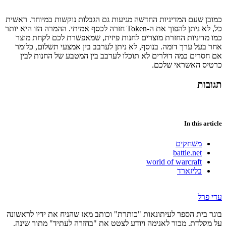
כמובן שעם המדיניות החדשה מגיעות גם הגבלות נוקשות במיוחד. ראשית
כל, לא ניתן להפוך את ה-Token חזרה לכסף אמיתי. ההמרה הזו היא יותר
כמו מדיניות החזרת מוצרים לחנות פיזית, שמאפשרת לכם לקחת מוצר
אחר בעל ערך דומה. בנוסף, לא ניתן לערבב בין אמצעי תשלום, כלומר
אם חסרים כמה דולרים לא תוכלו לערבב בין המטבע של החנות לבין
כרטיס האשראי שלכם.
תגובות
In this article
משחקים
battle.net
world of warcraft
בליזארד
עדי פרל
בוגר בית הספר לעיתונאות "כותרת" וכותב מאז שהניח את ידיו לראשונה
על מקלדת. מכור לאנימה ויודע לצטט את "בחזרה לעתיד" מתוך שינה.