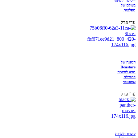
– סיפור קפקאי
בעולם של
מפלצות
עדי פרל
המנגה של
Beastars
תגיע לסיומה
בתחילת
אוקטובר
עדי פרל
לזכרו: חוברות