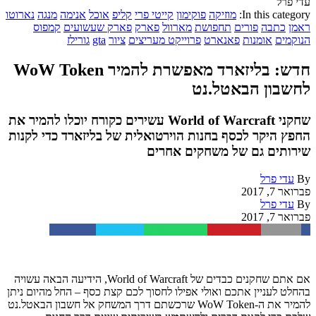
עדי פרל
In this category:
מוזיקה
פוקימון
קייטי פרי
קליפ
אוכל
אנימה
מנגה
נארוטו
ראמן
כתבה
פורים
תחפושת
מארוול
פארק
פארק שעשועים
קמפוס
הנוקמים
אומנות
פאנארט
פרוייקט מעריצים
ציור
gta
גורילז
חדש: בליזארד מאפשרת להמיר WoW Token
לחשבון הבאטל.נט
שחקני World of Warcraft עשירים כקורח יוכלו להמיר את
החפץ היקר לכסף בחנות הוירטואלית של בליזארד כדי לקנות
שירותים גם של משחקים אחרים
By
עדי פרל
פברואר 7, 2017
By
עדי פרל
פברואר 7, 2017
Facebook
Twitter
WhatsApp
Pinterest
Email
אם אתם שחקנים כבדים של World of Warcraft, הידיעה הבאה עשויה
בהחלט לעניין אתכם ואולי אפילו לחסוך לכם קצת כסף – החל מהיום ניתן
להמיר את ה-WoW Token שרכשתם דרך המשחק אל חשבון הבאטל.נט