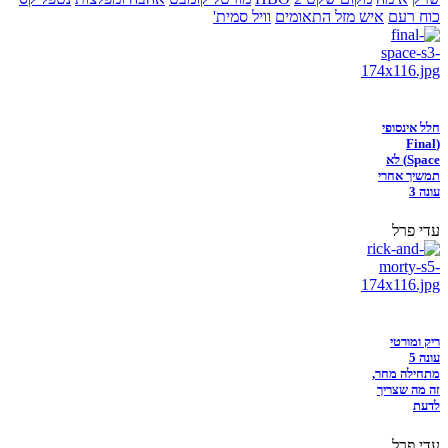
כוח רעם
איש מזל התאומים
וויל סמית'
חלל אינסופי
(Final
Space) לא
תמשיך אחרי
עונה 3
עדי פרל
ריק ומורטי
עונה 5
מתחילה מחר,
זה מה שצריך
לדעת
עדי פרל