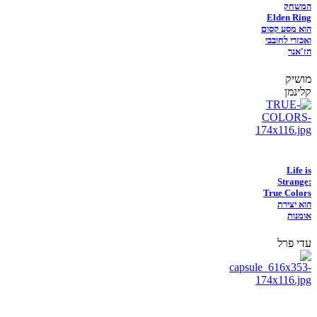
המשחק
Elden Ring
הוא מסע קסום
ואכזרי לחובבי
הז'אנר
מושיק
קלינמן
Life is
Strange:
True Colors
הוא יצירת
אומנות
עדי פרל