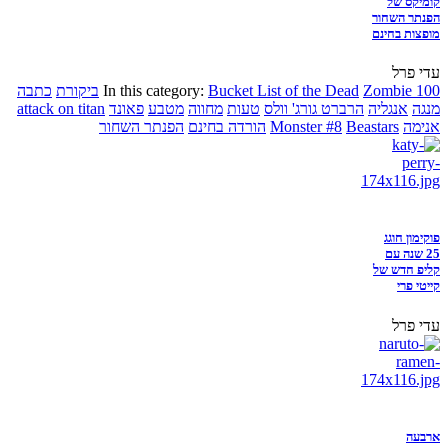
קומיקס של
הפנתר השחור
מופצות בחינם
עדי פרל
Zombie 100
Bucket List of the Dead
In this category:
ביקורת
כתבה
מנגה
אנגליה
הרברט גורג' וולס
טעות
מחווה
מטבע
פאונד
attack on titan
אנימה
Beastars
Monster #8
הורדה בחינם
הפנתר השחור
פוקימון חוגג
25 שנה עם
קליפ חדש של
קייטי פרי
עדי פרל
ארבעה