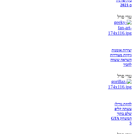
בקליפורניה
ב-2021
עדי פרל
יצירות אומנות
גיקיות מעוררות
השראה ששווה
להכיר
עדי פרל
להקת גורילז
עשתה קליפ
שלם בתוך
המשחק GTA
5