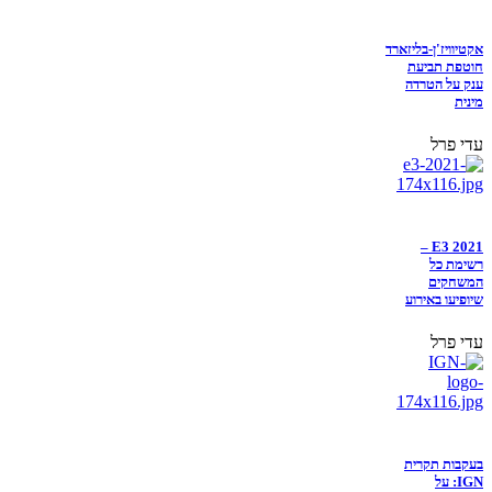
אקטיוויז'ן-בליזארד
חוטפת תביעת
ענק על הטרדה
מינית
עדי פרל
E3 2021 –
רשימת כל
המשחקים
שיופיעו באירוע
עדי פרל
בעקבות תקרית
IGN: על