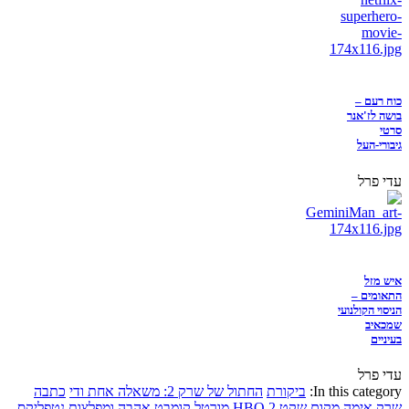
כוח רעם –
בושה לז'אנר
סרטי
גיבורי-העל
עדי פרל
איש מזל
התאומים –
הניסוי הקולנועי
שמכאיב
בעיניים
עדי פרל
In this category:
ביקורת
החתול של שרק 2: משאלה אחת ודי
כתבה
שרק
אימה
מקום שקט 2
HBO
מורטל קומבט
אהבה ומפלצות
נטפליקס