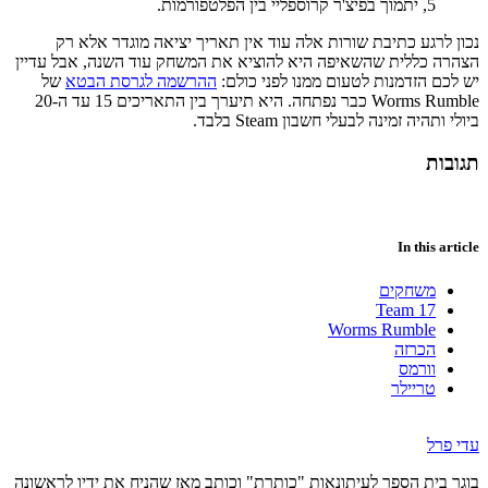
5, יתמוך בפיצ'ר קרוספליי בין הפלטפורמות.
נכון לרגע כתיבת שורות אלה עוד אין תאריך יציאה מוגדר אלא רק
הצהרה כללית שהשאיפה היא להוציא את המשחק עוד השנה, אבל עדיין
יש לכם הזדמנות לטעום ממנו לפני כולם:
ההרשמה לגרסת הבטא
של
Worms Rumble כבר נפתחה. היא תיערך בין התאריכים 15 עד ה-20
ביולי ותהיה זמינה לבעלי חשבון Steam בלבד.
תגובות
In this article
משחקים
Team 17
Worms Rumble
הכרזה
וורמס
טריילר
עדי פרל
בוגר בית הספר לעיתונאות "כותרת" וכותב מאז שהניח את ידיו לראשונה