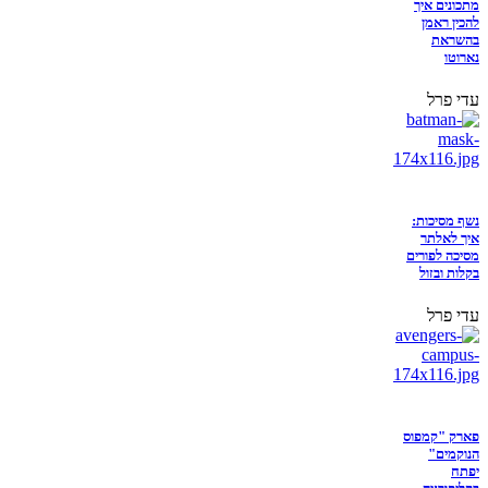
מתכונים איך
להכין ראמן
בהשראת
נארוטו
עדי פרל
נשף מסיכות:
איך לאלתר
מסיכה לפורים
בקלות ובזול
עדי פרל
פארק "קמפוס
הנוקמים"
יפתח