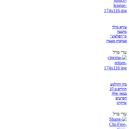
עזרא מילר
מושעה
מ"הפלאש"
בעקבות מעצרו
עדי פרל
בתי הקולנוע
חוזרים ב-27
במאי, אלה
הסרטים
שיוקרנו
עדי פרל