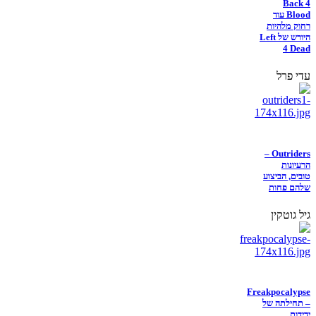
Back 4
Blood עוד
רחוק מלהיות
היורש של Left
4 Dead
עדי פרל
Outriders –
הרעיונות
טובים, הביצוע
שלהם פחות
גיל גוטקין
Freakpocalypse
– תחילתה של
ידידות