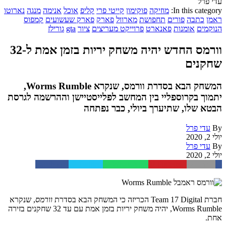
עדי פרל
In this category:
מוזיקה
פוקימון
קייטי פרי
קליפ
אוכל
אנימה
מנגה
נארוטו
ראמן
כתבה
פורים
תחפושת
מארוול
פארק
פארק שעשועים
קמפוס
הנוקמים
אומנות
פאנארט
פרוייקט מעריצים
ציור
gta
גורילז
וורמס החדש יהיה משחק יריות בזמן אמת ל-32
שחקנים
המשחק הבא בסדרת וורמס, שנקרא Worms Rumble,
יתמוך בקרוספליי בין המחשב לפלייסטיישן וההרשמה לגרסת
הבטא שלו, שתיערך ביולי, כבר נפתחה
By
עדי פרל
יולי 2, 2020
By
עדי פרל
יולי 2, 2020
Facebook
Twitter
WhatsApp
Pinterest
Email
חברת Team 17 Digital הכריזה כי המשחק הבא בסדרת
וורמס
, שנקרא
Worms Rumble, יהיה משחק יריות בזמן אמת עם עד 32 שחקנים בזירה
אחת.