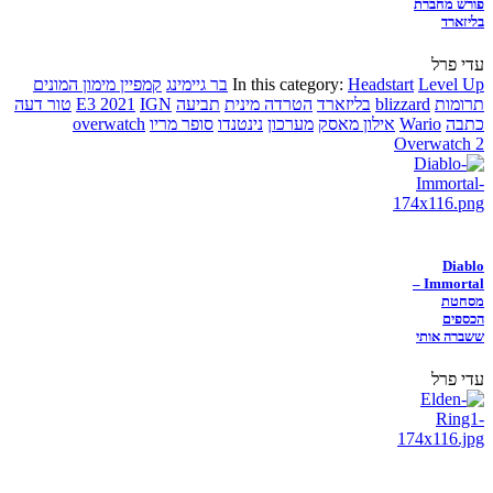
פורש מחברת
בליזארד
עדי פרל
Level Up
Headstart
In this category:
בר גיימינג
קמפיין מימון המונים
תרומות
blizzard
בליזארד
הטרדה מינית
תביעה
IGN
E3 2021
טור דעה
כתבה
Wario
אילון מאסק
מערכון
נינטנדו
סופר מריו
overwatch
Overwatch 2
Diablo
Immortal –
מסחטת
הכספים
ששברה אותי
עדי פרל