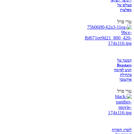
– סיפור קפקאי
בעולם של
מפלצות
עדי פרל
המנגה של
Beastars
תגיע לסיומה
בתחילת
אוקטובר
עדי פרל
לזכרו: חוברות