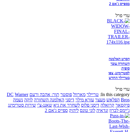
בספייס ג'אם 2
עדי פרל
הסרט האלמנה
השחורה עובר
סופית
לסטרימינג, צפו
בטריילר החדש
עדי פרל
In this category:
טריילר
מארוול
פוסטר
תור: אהבה ורעם
Warner
DC
Bros
הפלאש
מעצר
עזרא מילר
דיסני
האלמנה השחורה
לוקה
נשמה
פיקסאר
קרואלה
דיסני פלוס
לשחרר את גיא
שאנג-צ'י
שירות סטרימינג
ג'יימס לברון
זנדאיה
לוני טונס
ליהוק
ספייס ג'אם 2