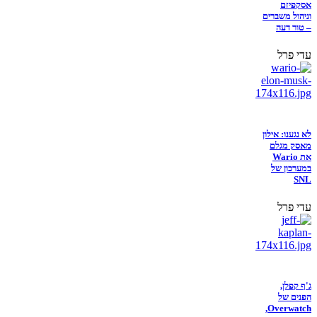
אסקפיזם
וניהול משברים
– טור דעה
עדי פרל
לא נגענו: אילון
מאסק מגלם
את Wario
במערכון של
SNL
עדי פרל
ג'ף קפלן,
הפנים של
Overwatch,