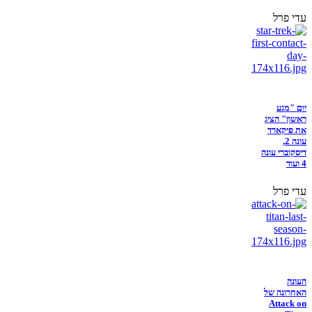
עדי פרל
יום "מגע
ראשון" הציג
את פיקארד
עונה 2,
דיסקוברי עונה
4 ועוד
עדי פרל
העונה
האחרונה של
Attack on