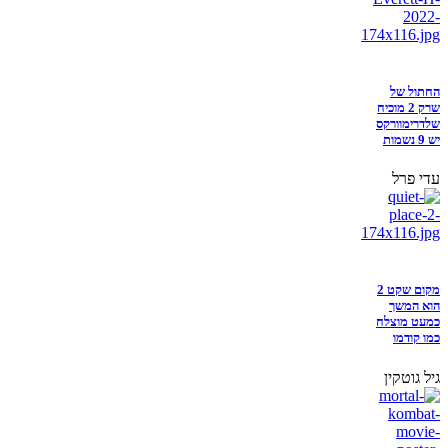
החתול של
שרק 2 מוכיח
שלדרימוורקס
יש 9 נשמות
עדי פרל
מקום שקט 2
הוא המשך
כמעט מוצלח
כמו קודמו
גיל גוטקין