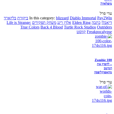
מופלאה?
עדי פרל
Pay2Win
Diablo Immortal
blizzard
In this category:
ביקורת
בליזארד
דיאבלו
כתבה
Elden Ring
אלדן רינג
משחק תפקידים
Life is Strange:
True Colors
Back 4 Blood
Turtle Rock Studios
Outriders
Freakpocalypse
קווסט
Zombie 100
– להפיק את
המיטב
מהאפוקליפסה
עדי פרל