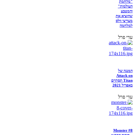
"מלחמת
העולמות"
והמטבע
שהוציא את
מעריצי וולס
למלחמה
עדי פרל
המנגה של
Attack on
Titan תסתיים
באפריל 2021
עדי פרל
Monster #8