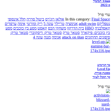
Titan תמשיך
ב-2022
עדי פרל
Final Space
In this category:
אולאן רוג'רס
ביטול סדרה
חלל אינסופי
נטפליקס
adult swim
אנימציה
טריילר
עונה 5
ריק ומורטי
אימה
ערפדים
קאסלבניה
HBO
בית הדרקון
משחקי הכס
קאסט
מסע בין כוכבים
מסע
בין כוכבים: פיקארד
סטאר טרק
סטאר טרק: דיסקוברי
סטאר טרק:
סיפונים תחתונים
attack on titan
אנימה
מנגה
עונה 4
בר הגיימינג
Level Up
בסכנת סגירה,
כך תוכלו לעזור
עדי פרל