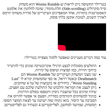
בטריילר החשיפה ניתן לראות ש-Worms Rumble הוא משחק
סייד-סקרולינג (Side-scrolling) תלת-מימדי, שזונח לחלוטין את אלמנט
האסטרטגיה בתורות, אחד המאפיינים העיקריים של סדרת משחקי
וורמס
לאורך השנים, לטובת אקשן בלתי פוסק.
עוד כמה דברים מעניינים שאפשר ללמוד מצפייה בטריילר:
התולעים מסוגלות לבצע תרגילי אקרובטיקה שונים כדי להתנייד
ברחבי הזירה, כמו קפיצות וטיפוס על קירות.
שני מצבי המשחק העיקריים של Worms Rumble הם
Deathmatch ובאטל רויאל, או כפי שהמשחק קורא לו "Last
Worm Standing", ביחידים או בקבוצות של עד 4 שחקנים.
ניתן לעצב את המראה והלבוש של התולעת שלכם עם חפצים,
שיהיו זמינים ככל שתצברו ניסיון ותטפסו בסולם הדרגות.
בניגוד למשחקים הקודמים בסדרה, הפעם אי אפשר להרוס את
הסביבה עד היסוד. בואו נקווה שזה ישתנה עד לצאת המוצר הסופי.
המשחק, שמיועד למחשב, לפלייסטיישן 4 ובעתיד גם לפלייסטיישן