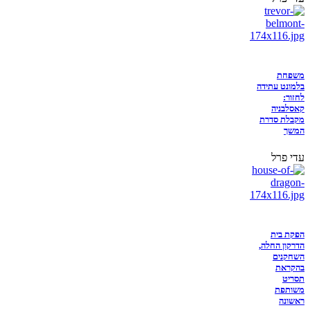
משפחת
בלמונט עתידה
לחזור:
קאסלבניה
מקבלת סדרת
המשך
עדי פרל
הפקת בית
הדרקון החלה,
השחקנים
בהקראת
תסריט
משותפת
ראשונה