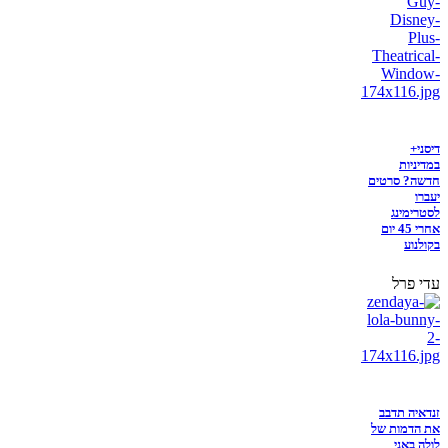
דיסני+
במדיניות
חדשה? סרטים
יעברו
לסטרימינג
אחרי 45 יום
בקולנוע
עדי פרל
זנדאיה תדבב
את הדמות של
לולה באני