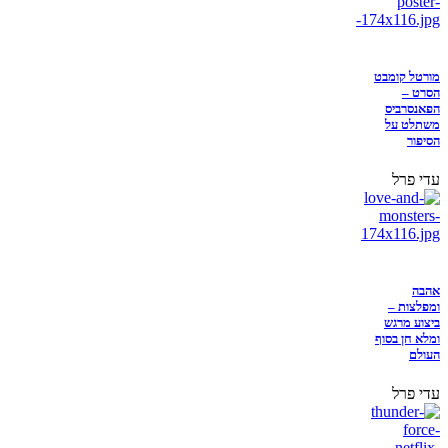
מורטל קומבט
הסרט –
הפאנסרביס
משתלט על
הסיפור
עדי פרל
אהבה
ומפלצות –
ביצוע מרגש
ומלא חן בסוף
העולם
עדי פרל