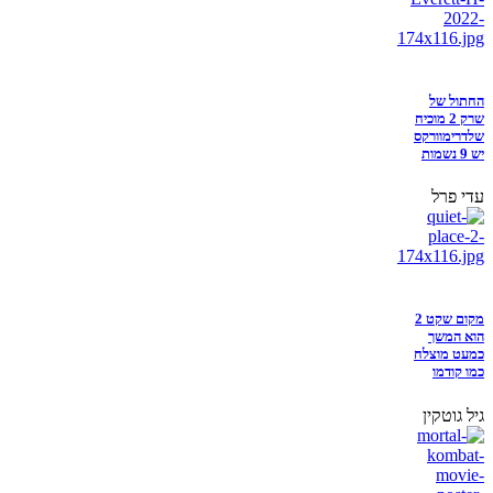
החתול של
שרק 2 מוכיח
שלדרימוורקס
יש 9 נשמות
עדי פרל
מקום שקט 2
הוא המשך
כמעט מוצלח
כמו קודמו
גיל גוטקין