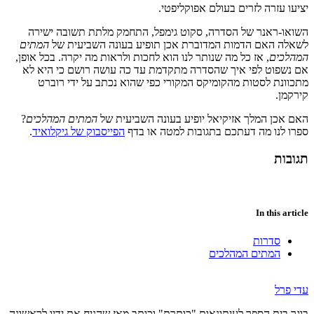
יציעו עזרה לזרים בעולם אפוקליפטי.
השואו-ראנר של הסדרה, סקוט גימפל, התחמק מלתת תשובה ישירה
לשאלה האם הדמות המדוברת אכן תופיע בעונה השביעית של
המתים
המהלכים
, אז כל מה שנותר לנו הוא לחכות ולראות מה יקרה. בכל אופן,
אם נשפוט לפי איך שהסדרה מתקדמת עד כה עושה רושם כי היא לא
מתכוונת לסטות מהקומיקס המקורי כפי שהוא נכתב על ידי רוברט
קירקמן.
האם אכן המלך אזיקיאל יופיע בעונה השביעית של
המתים המהלכים
?
ספרו לנו מה דעתכם בתגובות למטה או בדף
הפייסבוק של גיקלואיד
.
תגובות
In this article
סדרות
המתים המהלכים
עדי פרל
בוגר בית הספר לעיתונאות "כותרת" וכותב מאז שהניח את ידיו לראשונה