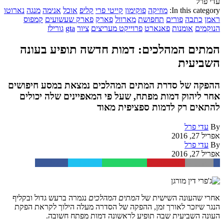
עדי פרל
In this category:
מוזיקה
פוקימון
קייטי פרי
קליפ
אוכל
אנימה
מנגה
נארוטו
ראמן
כתבה
פורים
תחפושת
מארוול
פארק
פארק שעשועים
קמפוס
הנוקמים
אומנות
פאנארט
פרוייקט מעריצים
ציור
gta
גורילז
המתים המהלכים: דמות חדשה תופיע בעונה
השביעית
ההפקה של סדרת המתים המהלכים נמצאת במסע חיפושים
אחר ליהוק דמות מפתח, שעל פי המאפיינים שלה יכולים
להתאים רק לדמות ספציפית מאוד
By
עדי פרל
אפריל 27, 2016
By
עדי פרל
אפריל 27, 2016
Facebook
Twitter
WhatsApp
Pinterest
Email
אחרי שהעונה השישית של
המתים המהלכים
נגמרה ברעש גדול ובקליף
הנגר שיזכר לאורך זמן, ההפקה של הסדרה מעלה הילוך לקראת הפקת
העונה השביעית שבה תופיע לראשונה דמות מפתח חשובה.