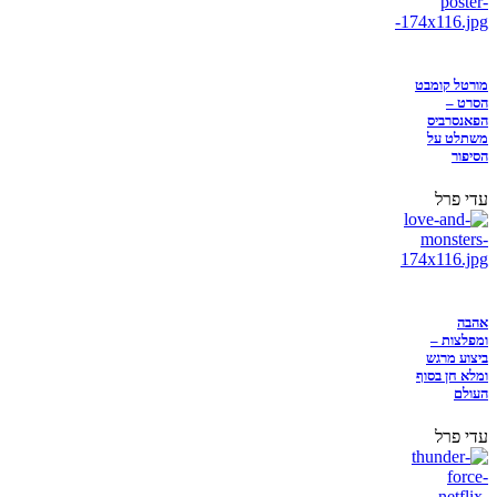
מורטל קומבט
הסרט –
הפאנסרביס
משתלט על
הסיפור
עדי פרל
אהבה
ומפלצות –
ביצוע מרגש
ומלא חן בסוף
העולם
עדי פרל