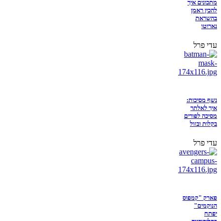
מתכונים איך
להכין ראמן
בהשראת
נארוטו
עדי פרל
נשף מסיכות:
איך לאלתר
מסיכה לפורים
בקלות ובזול
עדי פרל
פארק "קמפוס
הנוקמים"
יפתח