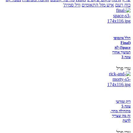
כוח רעם
איש מזל התאומים
וויל סמית'
חלל אינסופי
(Final
Space) לא
תמשיך אחרי
עונה 3
עדי פרל
ריק ומורטי
עונה 5
מתחילה מחר,
זה מה שצריך
לדעת
עדי פרל