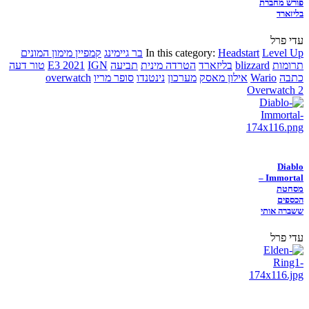
פורש מחברת
בליזארד
עדי פרל
Level Up
Headstart
In this category:
בר גיימינג
קמפיין מימון המונים
תרומות
blizzard
בליזארד
הטרדה מינית
תביעה
IGN
E3 2021
טור דעה
כתבה
Wario
אילון מאסק
מערכון
נינטנדו
סופר מריו
overwatch
Overwatch 2
Diablo
Immortal –
מסחטת
הכספים
ששברה אותי
עדי פרל