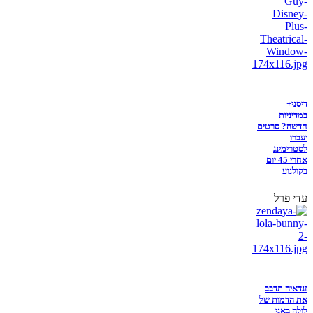
דיסני+
במדיניות
חדשה? סרטים
יעברו
לסטרימינג
אחרי 45 יום
בקולנוע
עדי פרל
זנדאיה תדבב
את הדמות של
לולה באני