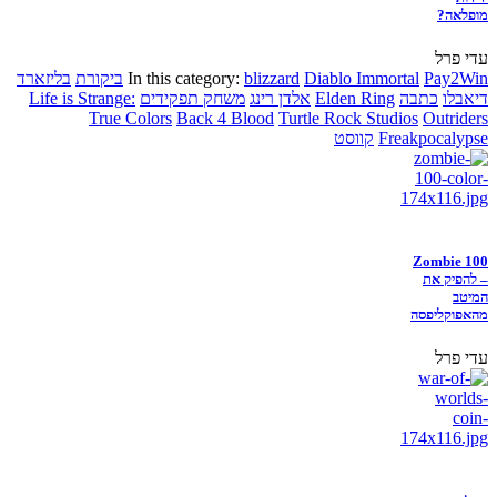
מופלאה?
עדי פרל
Pay2Win
Diablo Immortal
blizzard
In this category:
ביקורת
בליזארד
דיאבלו
כתבה
Elden Ring
אלדן רינג
משחק תפקידים
Life is Strange:
True Colors
Back 4 Blood
Turtle Rock Studios
Outriders
Freakpocalypse
קווסט
Zombie 100
– להפיק את
המיטב
מהאפוקליפסה
עדי פרל