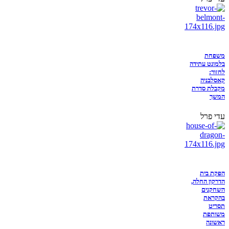
משפחת
בלמונט עתידה
לחזור:
קאסלבניה
מקבלת סדרת
המשך
עדי פרל
הפקת בית
הדרקון החלה,
השחקנים
בהקראת
תסריט
משותפת
ראשונה