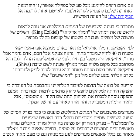
אם אתם רוצים להימנע מכל סוג של ספויילר אפשרי, זו ההזדמנות
האחרונה שלכם להפסיק לקרוא ולעבור לאייטם אחר, לדוגמה אל
הביקורת שלנו
על העונה השישית.
מתברר כי בעונה השביעית של
המתים המהלכים
אנו נזכה לראות
לראשונה את דמותו של "המלך אזיקיאל" (King Ezikiel), השליט של
מושבה של ניצולים שנבנתה בשטחו של קמפוס בקולג' מבוצר.
לפי הקומיקס, המלך אזיקיאל מתואר כאדם ממוצא אפרו-אמריקאי
בשנות ה-40 לחייו שמוגדר בתור "נראה צעקני אבל חכם, אדם נחמד אבל
מוזר". איזיקיאל היה מטפל בגן חיות לפני שהאפוקליפסה החלה ולכן הוא
מסתובב בכל מקום מלווה בנמר מאולף שעונה לשם שיבה (Shiva).
איזיקיאל נחשב דמות מפתח מאחר והוא עתיד לעזור לריק ולחבורתו
בקרב הבלתי נמנע שלהם מול ניגן ו"המושיעים" שלו.
הידיעה על בואה של הדמות לעיבוד הטלוויזיוני מתבססת על העובדה כי
ההפקה הורתה למלהקים לחפש ליהוק מתאים לדמות המדוברת. אמנם
ההפקה ניסתה לכסות את הליהוק תחת שם הקוד "אוגוסטוס", אבל
תיאור הדמות המפוברקת זהה אחד לאחד עם זה של המלך.
מעריצים מושבעים של
המתים המהלכים
טוענים כי כבר בפרק הסיום של
העונה השישית שתיים מהדמויות נתקלו כבר באנשים שמגיעים
מ"הממלכה" – בפרק האחרון יש סצינה בה קרול ומורגן מקבלים עזרה
מאנשים זרים חמושים שרכובים על סוסים, בחירה שאינה מובנת מאליה
מאחר גם בגלל שאנשים מעדיפים לנוע במכוניות וגם כי מעט מאוד אנשים