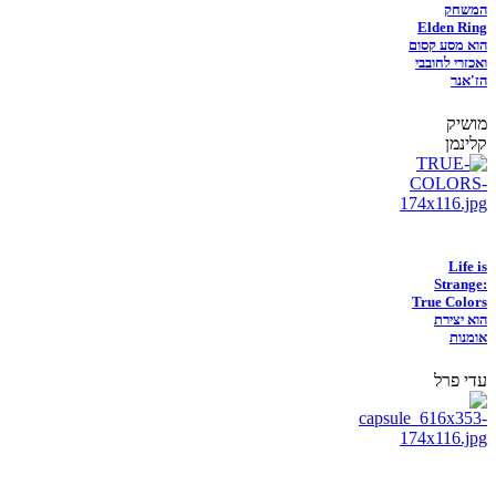
המשחק
Elden Ring
הוא מסע קסום
ואכזרי לחובבי
הז'אנר
מושיק
קלינמן
Life is
Strange:
True Colors
הוא יצירת
אומנות
עדי פרל