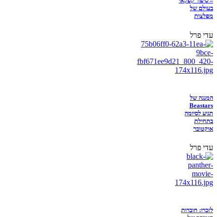
– סיפור קפקאי
בעולם של
מפלצות
עדי פרל
המנגה של
Beastars
תגיע לסיומה
בתחילת
אוקטובר
עדי פרל
לזכרו: חוברות