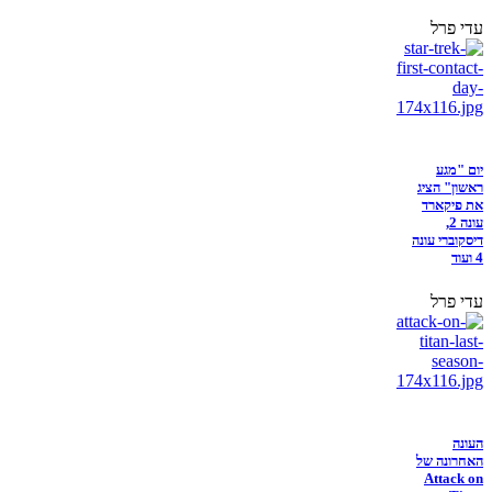
עדי פרל
יום "מגע
ראשון" הציג
את פיקארד
עונה 2,
דיסקוברי עונה
4 ועוד
עדי פרל
העונה
האחרונה של
Attack on