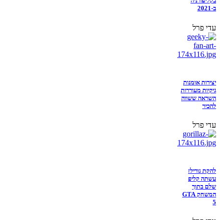
בקליפורניה
ב-2021
עדי פרל
יצירות אומנות
גיקיות מעוררות
השראה ששווה
להכיר
עדי פרל
להקת גורילז
עשתה קליפ
שלם בתוך
המשחק GTA
5