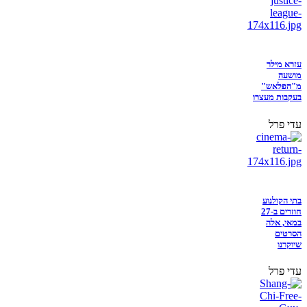
עזרא מילר
מושעה
מ"הפלאש"
בעקבות מעצרו
עדי פרל
בתי הקולנוע
חוזרים ב-27
במאי, אלה
הסרטים
שיוקרנו
עדי פרל