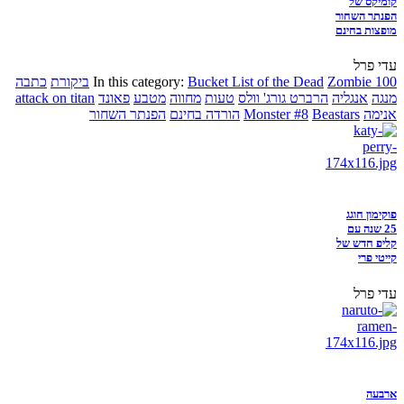
קומיקס של
הפנתר השחור
מופצות בחינם
עדי פרל
Zombie 100
Bucket List of the Dead
In this category:
ביקורת
כתבה
מנגה
אנגליה
הרברט גורג' וולס
טעות
מחווה
מטבע
פאונד
attack on titan
אנימה
Beastars
Monster #8
הורדה בחינם
הפנתר השחור
פוקימון חוגג
25 שנה עם
קליפ חדש של
קייטי פרי
עדי פרל
ארבעה