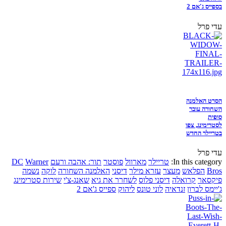
בספייס ג'אם 2
עדי פרל
הסרט האלמנה
השחורה עובר
סופית
לסטרימינג, צפו
בטריילר החדש
עדי פרל
In this category:
טריילר
מארוול
פוסטר
תור: אהבה ורעם
Warner
DC
Bros
הפלאש
מעצר
עזרא מילר
דיסני
האלמנה השחורה
לוקה
נשמה
פיקסאר
קרואלה
דיסני פלוס
לשחרר את גיא
שאנג-צ'י
שירות סטרימינג
ג'יימס לברון
זנדאיה
לוני טונס
ליהוק
ספייס ג'אם 2