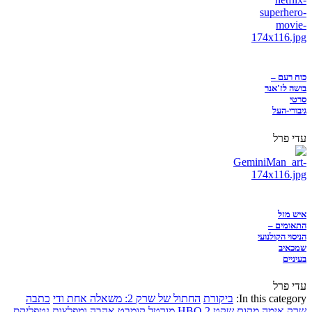
כוח רעם –
בושה לז'אנר
סרטי
גיבורי-העל
עדי פרל
איש מזל
התאומים –
הניסוי הקולנועי
שמכאיב
בעיניים
עדי פרל
In this category:
ביקורת
החתול של שרק 2: משאלה אחת ודי
כתבה
שרק
אימה
מקום שקט 2
HBO
מורטל קומבט
אהבה ומפלצות
נטפליקס