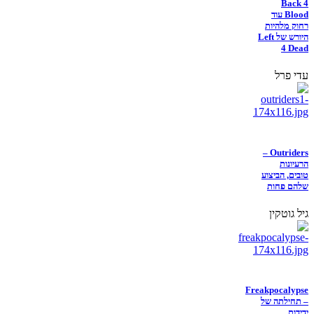
Back 4
Blood עוד
רחוק מלהיות
היורש של Left
4 Dead
עדי פרל
Outriders –
הרעיונות
טובים, הביצוע
שלהם פחות
גיל גוטקין
Freakpocalypse
– תחילתה של
ידידות