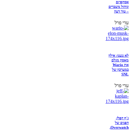
אסקפיזם
וניהול משברים
– טור דעה
עדי פרל
לא נגענו: אילון
מאסק מגלם
את Wario
במערכון של
SNL
עדי פרל
ג'ף קפלן,
הפנים של
Overwatch,