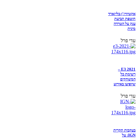
אקטיוויז'ן-בליזארד
חוטפת תביעת
ענק על הטרדה
מינית
עדי פרל
E3 2021 –
רשימת כל
המשחקים
שיופיעו באירוע
עדי פרל
בעקבות תקרית
IGN: על