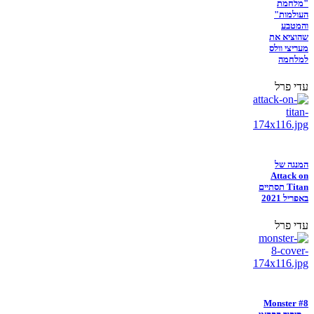
"מלחמת
העולמות"
והמטבע
שהוציא את
מעריצי וולס
למלחמה
עדי פרל
המנגה של
Attack on
Titan תסתיים
באפריל 2021
עדי פרל
Monster #8