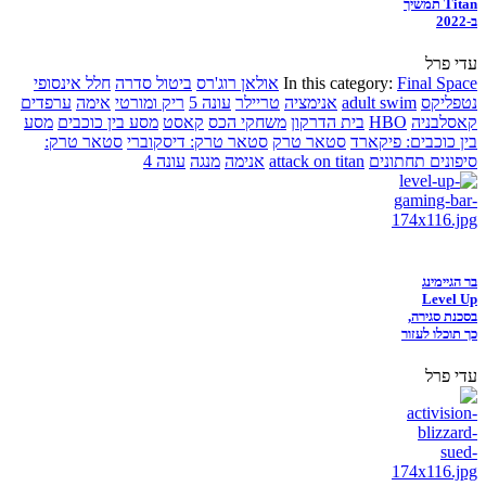
Titan תמשיך
ב-2022
עדי פרל
Final Space
In this category:
אולאן רוג'רס
ביטול סדרה
חלל אינסופי
נטפליקס
adult swim
אנימציה
טריילר
עונה 5
ריק ומורטי
אימה
ערפדים
קאסלבניה
HBO
בית הדרקון
משחקי הכס
קאסט
מסע בין כוכבים
מסע
בין כוכבים: פיקארד
סטאר טרק
סטאר טרק: דיסקוברי
סטאר טרק:
סיפונים תחתונים
attack on titan
אנימה
מנגה
עונה 4
בר הגיימינג
Level Up
בסכנת סגירה,
כך תוכלו לעזור
עדי פרל