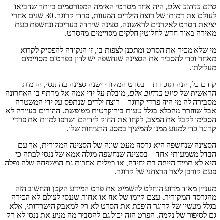
סיוט ברחוב אלם
, היה אחד מסרטי האימה המפורסמים ביותר שהביאו
לעולם את דמותו של רוצח הילדים המעוות, פרדי קרוגר. 30 שנים אחרי
יציאת הסרט לאקרנים לראשונה, סצינה שירדה בעריכה ונחשפת כעת
מאירה באור חדש לחלוטין חלקים מסויימים מהסרט.
מי שלא מכיר את הסרט ומתכנן לצפות בו, זו הנקודה להפסיק לקרוא
מאחר וכדי להסביר את הסצינה שנחשפה יש לדון בפרטים מסויימים
מעלילתו.
קודם כל, הנה תזכורת – בסרט המקורי ישנה סצינה בה ננסי, הדמות
הראשית של
סיוט ברחוב אלם
, מובלת על ידי אמה אל מרתף בו האחרונה
מסבירה לה מי היה פרדי קרוגר – רוצח ילדים שנתפס על ידי המשטרה
אבל שוחרר מהכלא בגלל טעות בירוקרטית מטופשת. ההורים בעיירה לא
הסכימו לקבל את המצב, לקחו את החוק לידיהם ושרפו למוות את פרדי
קרוגר כדי למנוע ממנו להמשיך במסע הרציחות שלו.
הסצינה שנחשפה היא גרסה מעט שונה של הסצינה המקורית, אך עם
הבדל משמעותי אחד – בסצינה שנחשפה מגלה אמא של ננסי לבתה כי
היא לא תמיד הייתה בת יחידה, או במלים אחרות גם המשפחה שלה נפלה
פעם קורבן ליצר הרצחני של קרוגר.
מעניין מאוד מדוע הוחלט להשמיט את פרט המידע הקטן והחשוב הזה
מהגרסה המקורית. עצם קיומו של אח או אחות שננסי לעולם לא הכירה
בגלל מעשיו של קרוגר הופכת את הסרט לא רק למאבק הישרדותי, אלא
גם לסיפור של נקמה. הפרט הזה יכול גם להסביר מה מניע את ננסי לא רק