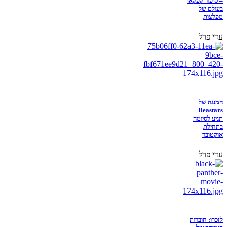
– סיפור קפקאי
בעולם של
מפלצות
עדי פרל
המנגה של
Beastars
תגיע לסיומה
בתחילת
אוקטובר
עדי פרל
לזכרו: חוברות