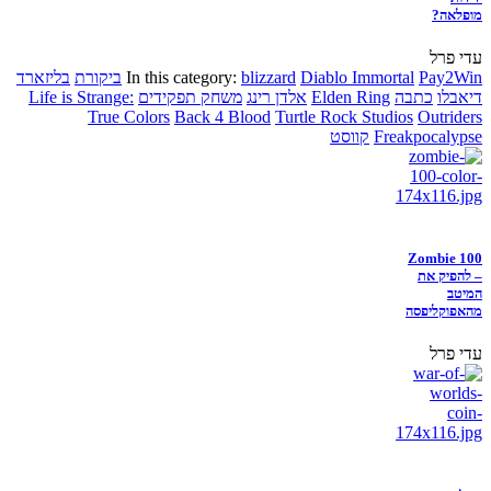
מופלאה?
עדי פרל
Pay2Win
Diablo Immortal
blizzard
In this category:
ביקורת
בליזארד
דיאבלו
כתבה
Elden Ring
אלדן רינג
משחק תפקידים
Life is Strange:
True Colors
Back 4 Blood
Turtle Rock Studios
Outriders
Freakpocalypse
קווסט
Zombie 100
– להפיק את
המיטב
מהאפוקליפסה
עדי פרל