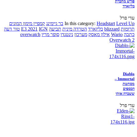
פורש מחברת
בליזארד
עדי פרל
Level Up
Headstart
In this category:
בר גיימינג
קמפיין מימון המונים
תרומות
blizzard
בליזארד
הטרדה מינית
תביעה
IGN
E3 2021
טור דעה
כתבה
Wario
אילון מאסק
מערכון
נינטנדו
סופר מריו
overwatch
Overwatch 2
Diablo
Immortal –
מסחטת
הכספים
ששברה אותי
עדי פרל