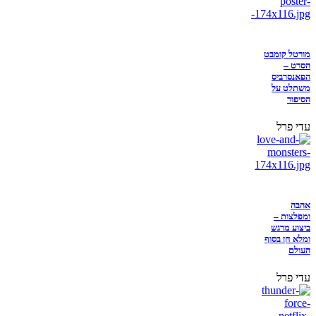
מורטל קומבט
הסרט –
הפאנסרביס
משתלט על
הסיפור
עדי פרל
אהבה
ומפלצות –
ביצוע מרגש
ומלא חן בסוף
העולם
עדי פרל