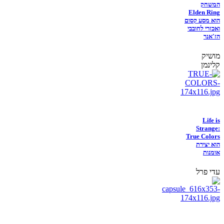
המשחק
Elden Ring
הוא מסע קסום
ואכזרי לחובבי
הז'אנר
מושיק
קלינמן
Life is
Strange:
True Colors
הוא יצירת
אומנות
עדי פרל