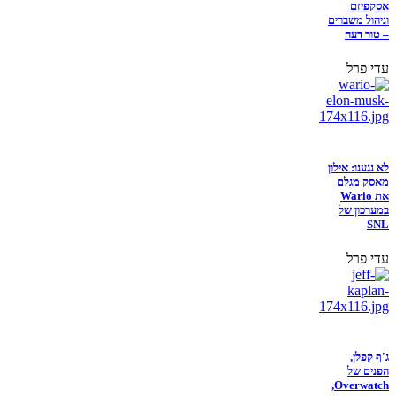
אסקפיזם
וניהול משברים
– טור דעה
עדי פרל
לא נגענו: אילון
מאסק מגלם
את Wario
במערכון של
SNL
עדי פרל
ג'ף קפלן,
הפנים של
Overwatch,