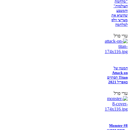
"מלחמת
העולמות"
והמטבע
שהוציא את
מעריצי וולס
למלחמה
עדי פרל
המנגה של
Attack on
Titan תסתיים
באפריל 2021
עדי פרל
Monster #8