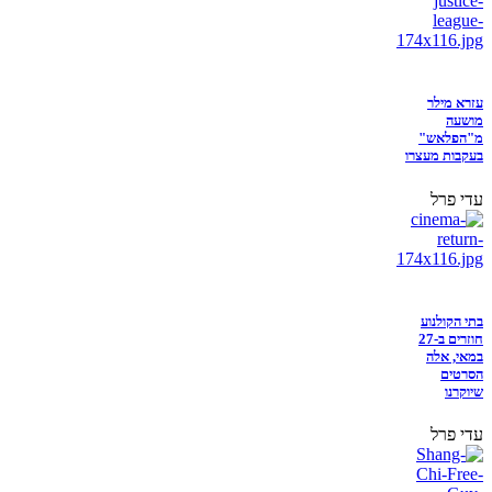
עזרא מילר
מושעה
מ"הפלאש"
בעקבות מעצרו
עדי פרל
בתי הקולנוע
חוזרים ב-27
במאי, אלה
הסרטים
שיוקרנו
עדי פרל