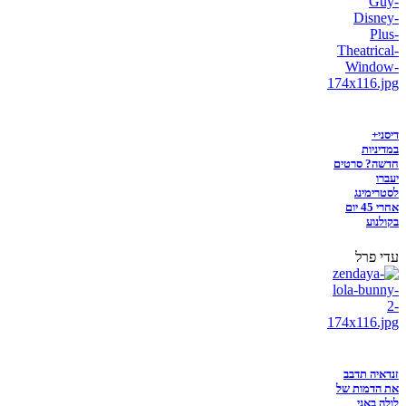
דיסני+
במדיניות
חדשה? סרטים
יעברו
לסטרימינג
אחרי 45 יום
בקולנוע
עדי פרל
זנדאיה תדבב
את הדמות של
לולה באני