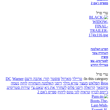
בספייס ג'אם 2
עדי פרל
הסרט האלמנה
השחורה עובר
סופית
לסטרימינג, צפו
בטריילר החדש
עדי פרל
In this category:
טריילר
מארוול
פוסטר
תור: אהבה ורעם
Warner
DC
Bros
הפלאש
מעצר
עזרא מילר
דיסני
האלמנה השחורה
לוקה
נשמה
פיקסאר
קרואלה
דיסני פלוס
לשחרר את גיא
שאנג-צ'י
שירות סטרימינג
ג'יימס לברון
זנדאיה
לוני טונס
ליהוק
ספייס ג'אם 2