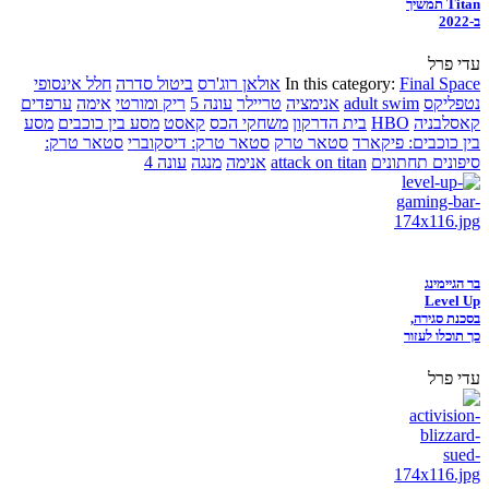
Titan תמשיך
ב-2022
עדי פרל
Final Space
In this category:
אולאן רוג'רס
ביטול סדרה
חלל אינסופי
נטפליקס
adult swim
אנימציה
טריילר
עונה 5
ריק ומורטי
אימה
ערפדים
קאסלבניה
HBO
בית הדרקון
משחקי הכס
קאסט
מסע בין כוכבים
מסע
בין כוכבים: פיקארד
סטאר טרק
סטאר טרק: דיסקוברי
סטאר טרק:
סיפונים תחתונים
attack on titan
אנימה
מנגה
עונה 4
בר הגיימינג
Level Up
בסכנת סגירה,
כך תוכלו לעזור
עדי פרל