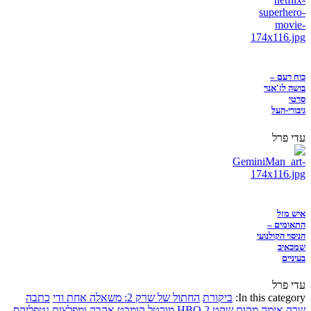
כוח רעם –
בושה לז'אנר
סרטי
גיבורי-העל
עדי פרל
איש מזל
התאומים –
הניסוי הקולנועי
שמכאיב
בעיניים
עדי פרל
In this category:
ביקורת
החתול של שרק 2: משאלה אחת ודי
כתבה
שרק
אימה
מקום שקט 2
HBO
מורטל קומבט
אהבה ומפלצות
נטפליקס