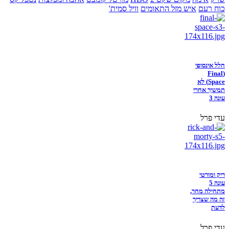
כוח רעם
איש מזל התאומים
וויל סמית'
חלל אינסופי
(Final
Space) לא
תמשיך אחרי
עונה 3
עדי פרל
ריק ומורטי
עונה 5
מתחילה מחר,
זה מה שצריך
לדעת
עדי פרל