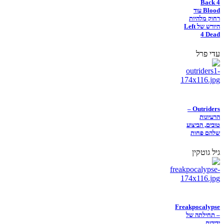
Back 4
Blood עוד
רחוק מלהיות
היורש של Left
4 Dead
עדי פרל
Outriders –
הרעיונות
טובים, הביצוע
שלהם פחות
גיל גוטקין
Freakpocalypse
– תחילתה של
ידידות