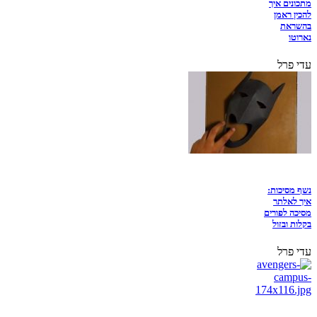
מתכונים איך
להכין ראמן
בהשראת
נארוטו
עדי פרל
נשף מסיכות:
איך לאלתר
מסיכה לפורים
בקלות ובזול
עדי פרל