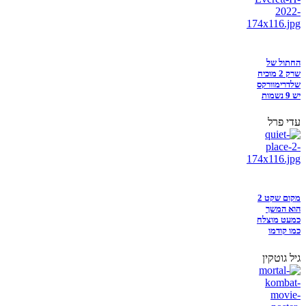
החתול של
שרק 2 מוכיח
שלדרימוורקס
יש 9 נשמות
עדי פרל
מקום שקט 2
הוא המשך
כמעט מוצלח
כמו קודמו
גיל גוטקין