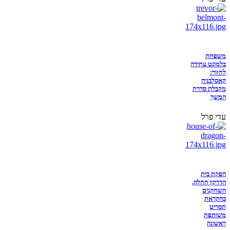
משפחת
בלמונט עתידה
לחזור:
קאסלבניה
מקבלת סדרת
המשך
עדי פרל
הפקת בית
הדרקון החלה,
השחקנים
בהקראת
תסריט
משותפת
ראשונה