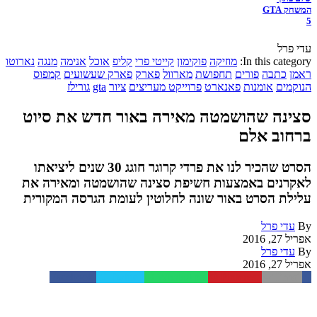
המשחק GTA
5
עדי פרל
In this category:
מוזיקה
פוקימון
קייטי פרי
קליפ
אוכל
אנימה
מנגה
נארוטו
ראמן
כתבה
פורים
תחפושת
מארוול
פארק
פארק שעשועים
קמפוס
הנוקמים
אומנות
פאנארט
פרוייקט מעריצים
ציור
gta
גורילז
סצינה שהושמטה מאירה באור חדש את סיוט
ברחוב אלם
הסרט שהכיר לנו את פרדי קרוגר חוגג 30 שנים ליציאתו
לאקרנים באמצעות חשיפת סצינה שהושמטה ומאירה את
עלילת הסרט באור שונה לחלוטין לעומת הגרסה המקורית
By
עדי פרל
אפריל 27, 2016
By
עדי פרל
אפריל 27, 2016
Facebook
Twitter
WhatsApp
Pinterest
Email