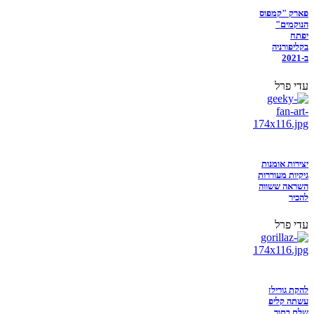
פארק "קמפוס
הנוקמים"
יפתח
בקליפורניה
ב-2021
עדי פרל
יצירות אומנות
גיקיות מעוררות
השראה ששווה
להכיר
עדי פרל
להקת גורילז
עשתה קליפ
שלם בתוך