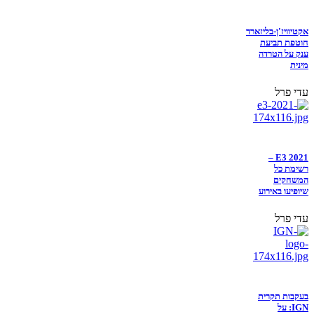
אקטיוויז'ן-בליזארד
חוטפת תביעת
ענק על הטרדה
מינית
עדי פרל
E3 2021 –
רשימת כל
המשחקים
שיופיעו באירוע
עדי פרל
בעקבות תקרית
IGN: על