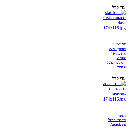
עדי פרל
יום "מגע
ראשון" הציג
את פיקארד
עונה 2,
דיסקוברי עונה
4 ועוד
עדי פרל
העונה
האחרונה של
Attack on