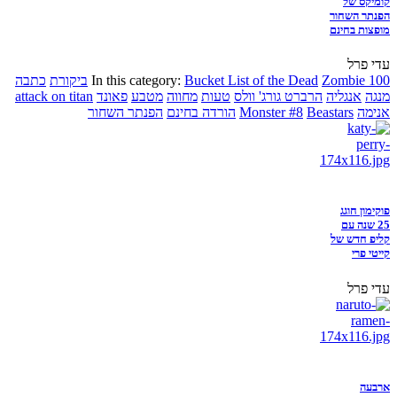
קומיקס של
הפנתר השחור
מופצות בחינם
עדי פרל
Zombie 100
Bucket List of the Dead
In this category:
ביקורת
כתבה
מנגה
אנגליה
הרברט גורג' וולס
טעות
מחווה
מטבע
פאונד
attack on titan
אנימה
Beastars
Monster #8
הורדה בחינם
הפנתר השחור
פוקימון חוגג
25 שנה עם
קליפ חדש של
קייטי פרי
עדי פרל
ארבעה