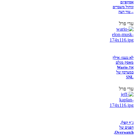
אסקפיזם
וניהול משברים
– טור דעה
עדי פרל
לא נגענו: אילון
מאסק מגלם
את Wario
במערכון של
SNL
עדי פרל
ג'ף קפלן,
הפנים של
Overwatch,