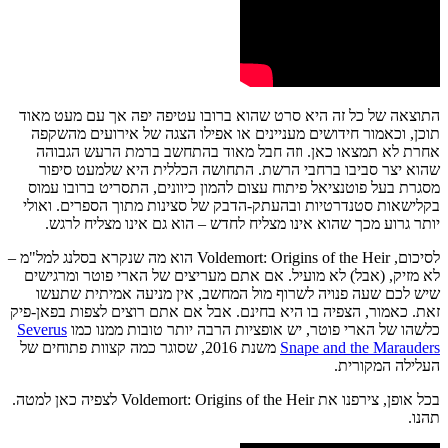
התוצאה של כל זה היא סרט שהוא ברובו עטיפה יפה אך עם מעט מאוד
תוכן, וכאמור חידושים מעניינים או אפילו הצגה של אירועים מהשקפה
אחרת לא תמצאו כאן. וזה חבל מאוד בהתחשב ברמת הרעש הגבוהה
שהוא יצר סביבו ברחבי הרשת. התחושה הכללית היא שלמעט סיפור
מסגרת בעל פוטנציאל פיתוח עצום להמון כיוונים, התסריט ברובו עמוס
בקלישאות סטנדרטיות ובהעתק-הדבק של סצינות מתוך הספרים. ואולי
יותר גרוע מכך שהוא אינו מצליח לחדש – הוא גם אינו מצליח לרגש.
לסיכום, Voldemort: Origins of the Heir הוא מה שנקרא בסלנג למל"מ –
לא מזיק, (אבל) לא מועיל. אם אתם מעריצים של הארי פוטר ומרגישים
שיש לכם שעה פנויה לשרוף מול המחשב, אין מניעה אמיתית שתעשו
זאת. כאמור, הצפיה בו היא בחינם. אבל אם אתם רוצים לצפות בפאן-פיק
כלשהו של הארי פוטר, יש אופציות הרבה יותר טובות ממנו כמו
Severus
Snape and the Marauders
משנת 2016, שסוגר כמה קצוות פתוחים של
העלילה המקורית.
בכל אופן, צירפנו את Voldemort: Origins of the Heir לצפיה כאן למטה.
תהנו.