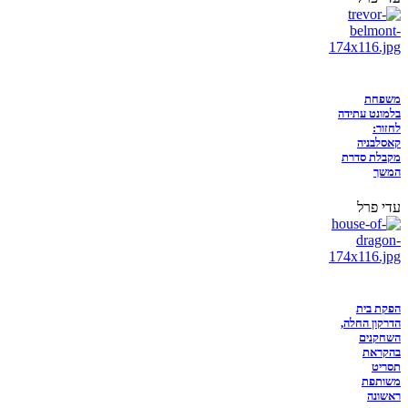
משפחת
בלמונט עתידה
לחזור:
קאסלבניה
מקבלת סדרת
המשך
עדי פרל
הפקת בית
הדרקון החלה,
השחקנים
בהקראת
תסריט
משותפת
ראשונה