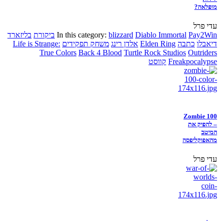
מופלאה?
עדי פרל
Pay2Win
Diablo Immortal
blizzard
In this category:
ביקורת
בליזארד
דיאבלו
כתבה
Elden Ring
אלדן רינג
משחק תפקידים
Life is Strange:
True Colors
Back 4 Blood
Turtle Rock Studios
Outriders
Freakpocalypse
קווסט
Zombie 100
– להפיק את
המיטב
מהאפוקליפסה
עדי פרל