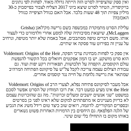
ואין ספק שהציפייה לסרט הזה הייתה גדולה מאוד. לפחות לפי נתונים
בויקיפדיה, הטיזר לסרט שיצא ביוני 2017 הצליח לצבור בפייסבוק כ-30
מיליון צפיות תוך 48 שעות בלבד. אבל האם כגודל הציפייה כגודל
האכזבה?
עלילת הסרט מתמקדת במכשפה בשם גרישה מק'לאגן (Grisha
McLaggen), שיוצאת מסיבותיה שלה למסע אחרי וולדמורט כדי לעצור
אותו. משם דברים טיפה מסתבכים, אבל באמת שלא יותר מטיפה, ונרחיב
על עניין זה בפירוט עוד פסקה או שתיים.
אין ספק כי לפחות מבחינת ערכי הפקה, Voldemort: Origins of the Heir
הוא סרט מושקע. יש בו המון אפקטים ויזואלים בכל הקשור להנפשת
עולם הקוסמים, הקפדה על תלבושות, תפאורות רקע יפות ועוד. גם
עבודת הצילום עצמה צריכה לקבל צל"ש על סיקוונס הפתיחה המרהיב
שמתאר את גרישה נלחמת על חייה נגד קוסמים אחרים.
אבל מעבר לסיקוונס פתיחה נפלא, לצערי הרב Voldemort: Origins of
the Heir אינו מציע כמעט דבר. את רובו המוחץ של הסרט אפשר לסכם
במשפט "שני אנשים יושבים ומעלים זכרונות". מה גם שהזכרונות עצמם
לא בדיוק מעניינים או מתפתחים למקום שלא ראינו לפני כן בסרטים
ובספרים המקוריים. לדוגמה, רואים שוב כיצד טום רידל משיג את הגביע
של הלגה הפלפאף. גם היחסים בין הדמויות האחרות פשוט נשארים
באותו מקום בו התחילו בלי שום שינוי.