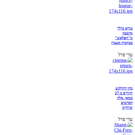
עזרא מילר
מושעה
מ"הפלאש"
בעקבות מעצרו
עדי פרל
בתי הקולנוע
חוזרים ב-27
במאי, אלה
הסרטים
שיוקרנו
עדי פרל