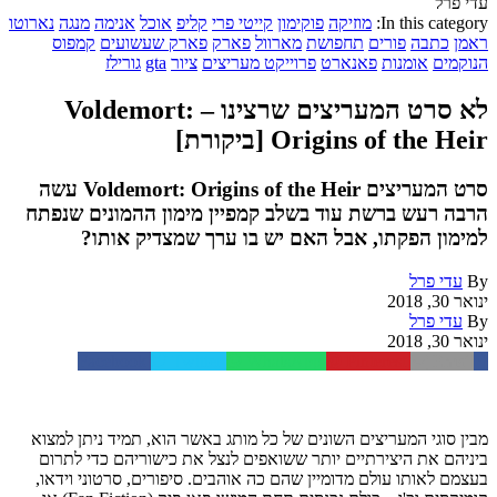
עדי פרל
In this category:
מוזיקה
פוקימון
קייטי פרי
קליפ
אוכל
אנימה
מנגה
נארוטו
ראמן
כתבה
פורים
תחפושת
מארוול
פארק
פארק שעשועים
קמפוס
הנוקמים
אומנות
פאנארט
פרוייקט מעריצים
ציור
gta
גורילז
לא סרט המעריצים שרצינו – Voldemort:
Origins of the Heir [ביקורת]
סרט המעריצים Voldemort: Origins of the Heir עשה
הרבה רעש ברשת עוד בשלב קמפיין מימון ההמונים שנפתח
למימון הפקתו, אבל האם יש בו ערך שמצדיק אותו?
By
עדי פרל
ינואר 30, 2018
By
עדי פרל
ינואר 30, 2018
Facebook
Twitter
WhatsApp
Pinterest
Email
מבין סוגי המעריצים השונים של כל מותג באשר הוא, תמיד ניתן למצוא
ביניהם את היצירתיים יותר ששואפים לנצל את כישוריהם כדי לתרום
בעצמם לאותו עולם מדומיין שהם כה אוהבים. סיפורים, סרטוני וידאו,