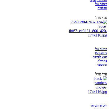
– סיפור קפקאי
בעולם של
מפלצות
עדי פרל
המנגה של
Beastars
תגיע לסיומה
בתחילת
אוקטובר
עדי פרל
לזכרו: חוברות