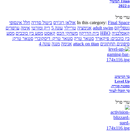
Titan תמשיך
ב-2022
עדי פרל
Final Space
In this category:
אולאן רוג'רס
ביטול סדרה
חלל אינסופי
נטפליקס
adult swim
אנימציה
טריילר
עונה 5
ריק ומורטי
אימה
ערפדים
קאסלבניה
HBO
בית הדרקון
משחקי הכס
קאסט
מסע בין כוכבים
מסע
בין כוכבים: פיקארד
סטאר טרק
סטאר טרק: דיסקוברי
סטאר טרק:
סיפונים תחתונים
attack on titan
אנימה
מנגה
עונה 4
בר הגיימינג
Level Up
בסכנת סגירה,
כך תוכלו לעזור
עדי פרל