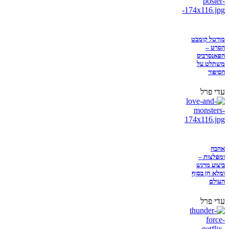
מורטל קומבט
הסרט –
הפאנסרביס
משתלט על
הסיפור
עדי פרל
אהבה
ומפלצות –
ביצוע מרגש
ומלא חן בסוף
העולם
עדי פרל