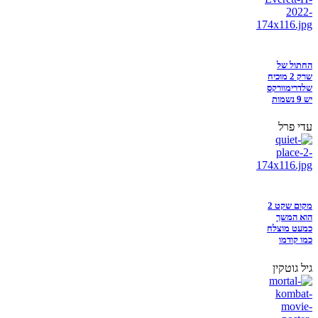
החתול של
שרק 2 מוכיח
שלדרימוורקס
יש 9 נשמות
עדי פרל
מקום שקט 2
הוא המשך
כמעט מוצלח
כמו קודמו
גיל גוטקין