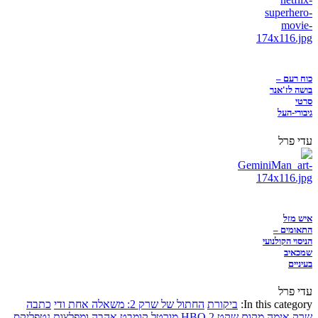
כוח רעם –
בושה לז'אנר
סרטי
גיבורי-העל
עדי פרל
איש מזל
התאומים –
הניסוי הקולנועי
שמכאיב
בעיניים
עדי פרל
In this category:
ביקורת
החתול של שרק 2: משאלה אחת ודי
כתבה
שרק
אימה
מקום שקט 2
HBO
מורטל קומבט
אהבה ומפלצות
נטפליקס