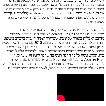
קומיקסים וכ'ו – כולם נכנסים תחת המושג פאן-פיק (Fan Fiction) או
בעברית תקנית "ספרות חובבים", משהו שגם עבדכם הנאמן משתעשע בו
במחשבותיו. היום בביקורת זו נעסוק בסרט פאן-פיק שכזה מתוך העולם
של הארי פוטר בשם Voldemort: Origins of the Heir (וולדמורט: קורות
היורש בתרגום חופשי לעברית) שבדרך להפקתו הצליח להגיע לכותרות
מסיבות שונות.
לפני שנעסוק בסרט עצמו, יש להבין את ההיסטוריה שעומדת
מאחוריו.Voldemort: Origins of the Heir הוא סרט חובבים איטלקי
מדובב לאנגלית באורך של שעה, ששוחרר לצפיה חינמית ביוטיוב באמצע
חודש ינואר השנה. את דרכו הוא החל בשנת 2016 עם פתיחתו של קמפיין
מימון המונים שכבש את קיקסטארטר בסערה. כפי שניתן להסיק משם
הסרט, מטרתו הייתה להציג כיצד הקוסם האפל וולדמורט עלה לעמדת
כוח. הסרט עשה כל כך הרבה רעש עד שדבר קיומו הגיע עד לאוזני
Warner Bros, שתבעו את יוצריו. לא כל סרט מעריצים מצליח לגדול
למימדים של תביעה משפטית. אחרי דין ודברים סוכם שהסרט יצא לפועל
בתנאי שלא יעשה באמצעותו רווח כספי, לשמחת המעריצים שציפו לו.