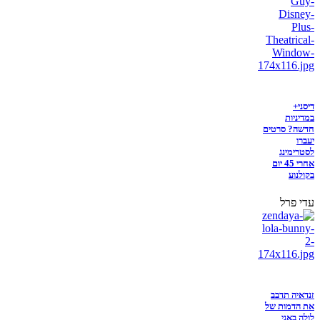
דיסני+
במדיניות
חדשה? סרטים
יעברו
לסטרימינג
אחרי 45 יום
בקולנוע
עדי פרל
זנדאיה תדבב
את הדמות של
לולה באני