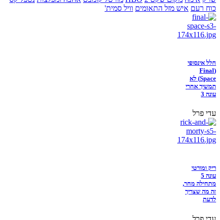
כוח רעם
איש מזל התאומים
וויל סמית'
חלל אינסופי
(Final
Space) לא
תמשיך אחרי
עונה 3
עדי פרל
ריק ומורטי
עונה 5
מתחילה מחר,
זה מה שצריך
לדעת
עדי פרל