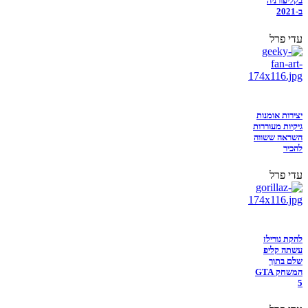
בקליפורניה
ב-2021
עדי פרל
יצירות אומנות
גיקיות מעוררות
השראה ששווה
להכיר
עדי פרל
להקת גורילז
עשתה קליפ
שלם בתוך
המשחק GTA
5