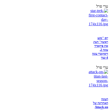
עדי פרל
יום "מגע
ראשון" הציג
את פיקארד
עונה 2,
דיסקוברי עונה
4 ועוד
עדי פרל
העונה
האחרונה של
Attack on