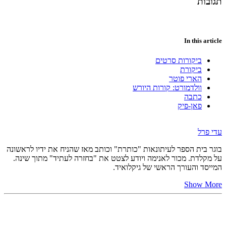
תגובות
In this article
ביקורות סרטים
ביקורת
הארי פוטר
וולדמורט: קורות היורש
כתבה
פאן-פיק
עדי פרל
בוגר בית הספר לעיתונאות "כותרת" וכותב מאז שהניח את ידיו לראשונה
על מקלדת. מכור לאנימה ויודע לצטט את "בחזרה לעתיד" מתוך שינה.
המייסד והעורך הראשי של גיקלואיד.
Show More