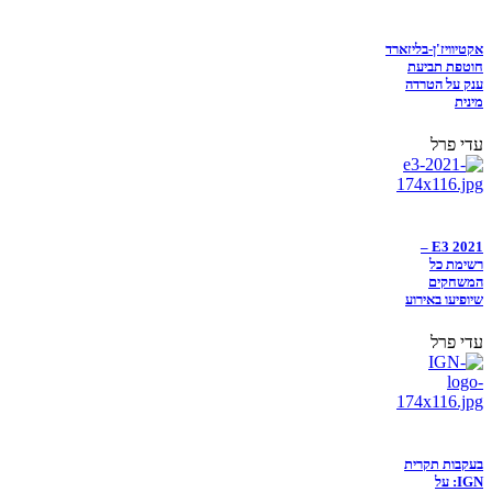
אקטיוויז'ן-בליזארד
חוטפת תביעת
ענק על הטרדה
מינית
עדי פרל
E3 2021 –
רשימת כל
המשחקים
שיופיעו באירוע
עדי פרל
בעקבות תקרית
IGN: על