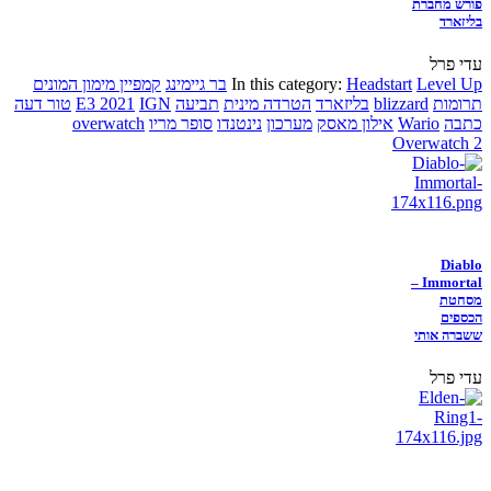
פורש מחברת
בליזארד
עדי פרל
Level Up
Headstart
In this category:
בר גיימינג
קמפיין מימון המונים
תרומות
blizzard
בליזארד
הטרדה מינית
תביעה
IGN
E3 2021
טור דעה
כתבה
Wario
אילון מאסק
מערכון
נינטנדו
סופר מריו
overwatch
Overwatch 2
Diablo
Immortal –
מסחטת
הכספים
ששברה אותי
עדי פרל