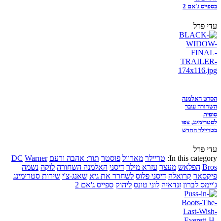
בספייס ג'אם 2
עדי פרל
הסרט האלמנה
השחורה עובר
סופית
לסטרימינג, צפו
בטריילר החדש
עדי פרל
In this category:
טריילר
מארוול
פוסטר
תור: אהבה ורעם
Warner
DC
Bros
הפלאש
מעצר
עזרא מילר
דיסני
האלמנה השחורה
לוקה
נשמה
פיקסאר
קרואלה
דיסני פלוס
לשחרר את גיא
שאנג-צ'י
שירות סטרימינג
ג'יימס לברון
זנדאיה
לוני טונס
ליהוק
ספייס ג'אם 2