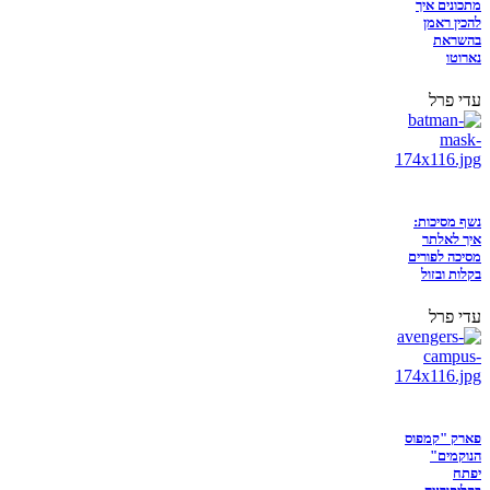
מתכונים איך
להכין ראמן
בהשראת
נארוטו
עדי פרל
נשף מסיכות:
איך לאלתר
מסיכה לפורים
בקלות ובזול
עדי פרל
פארק "קמפוס
הנוקמים"
יפתח