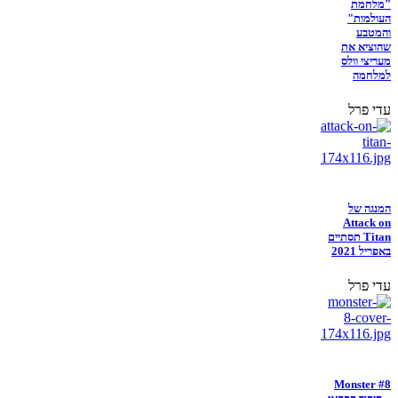
"מלחמת
העולמות"
והמטבע
שהוציא את
מעריצי וולס
למלחמה
עדי פרל
המנגה של
Attack on
Titan תסתיים
באפריל 2021
עדי פרל
Monster #8