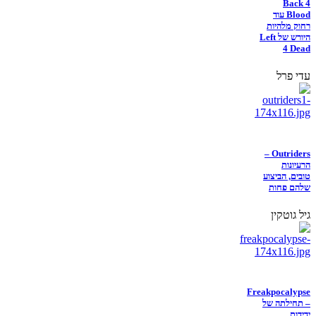
Back 4
Blood עוד
רחוק מלהיות
היורש של Left
4 Dead
עדי פרל
Outriders –
הרעיונות
טובים, הביצוע
שלהם פחות
גיל גוטקין
Freakpocalypse
– תחילתה של
ידידות