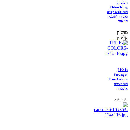
המשחק
Elden Ring
הוא מסע קסום
ואכזרי לחובבי
הז'אנר
מושיק
קלינמן
Life is
Strange:
True Colors
הוא יצירת
אומנות
עדי פרל