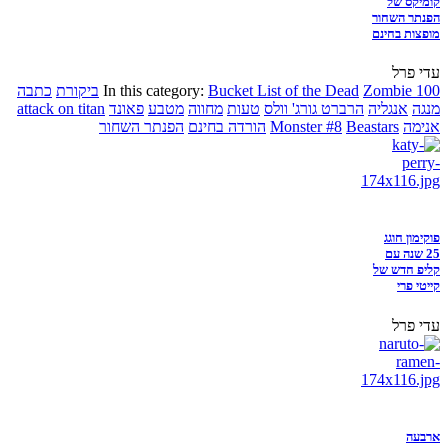
קומיקס של
הפנתר השחור
מופצות בחינם
עדי פרל
Zombie 100
Bucket List of the Dead
In this category:
ביקורת
כתבה
מנגה
אנגליה
הרברט גורג' וולס
טעות
מחווה
מטבע
פאונד
attack on titan
אנימה
Beastars
Monster #8
הורדה בחינם
הפנתר השחור
פוקימון חוגג
25 שנה עם
קליפ חדש של
קייטי פרי
עדי פרל
ארבעה