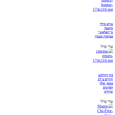
עזרא מילר
מושעה
מ"הפלאש"
בעקבות מעצרו
עדי פרל
בתי הקולנוע
חוזרים ב-27
במאי, אלה
הסרטים
שיוקרנו
עדי פרל