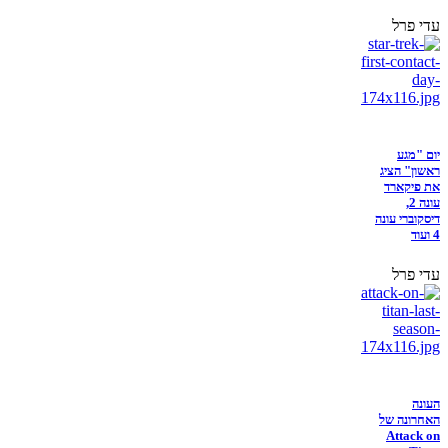
עדי פרל
יום "מגע
ראשון" הציג
את פיקארד
עונה 2,
דיסקוברי עונה
4 ועוד
עדי פרל
העונה
האחרונה של
Attack on