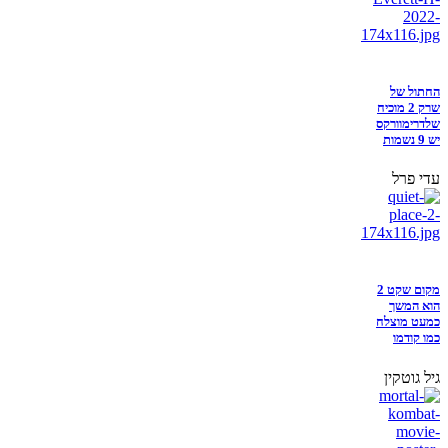
החתול של
שרק 2 מוכיח
שלדרימוורקס
יש 9 נשמות
עדי פרל
מקום שקט 2
הוא המשך
כמעט מוצלח
כמו קודמו
גיל גוטקין