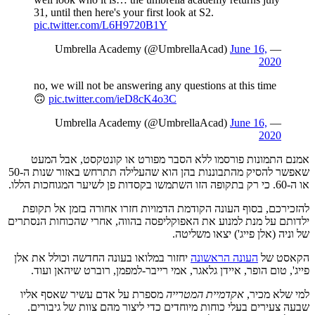
31, until then here's your first look at S2.
pic.twitter.com/L6H9720B1Y
June 16,
— Umbrella Academy (@UmbrellaAcad)
2020
no, we will not be answering any questions at this time
🙃
pic.twitter.com/ieD8cK4o3C
June 16,
— Umbrella Academy (@UmbrellaAcad)
2020
אמנם התמונות פורסמו ללא הסבר מפורט או קונטקסט, אבל המעט
שאפשר להסיק מהתבוננות בהן הוא שהעלילה תתרחש באזור שנות ה-50
או ה-60. כי רק בתקופה הזו השתמשו בקסדות פן לשיער המגוחכות הללו.
להזכירכם, בסוף העונה הקודמת הדמויות חזרו אחורה בזמן אל תקופת
ילדותם על מנת למנוע את האפוקליפסה בהווה, אחרי שהכוחות הנסתרים
של וניה (אלן פייג') יצאו משליטה.
הקאסט של
העונה הראשונה
יחזור במלואו בעונה החדשה וכולל את אלן
פייג', טום הופר, איידן גלאגר, אמי רייבר-למפמן, רוברט שיהאן ועוד.
למי שלא מכיר,
אקדמיית המטרייה
מספרת על אדם עשיר שאסף אליו
שבעה צעירים בעלי כוחות מיוחדים כדי ליצור מהם צוות של גיבורים.