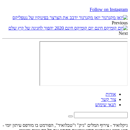
Follow on Instagram
יואן מקגרגור ידבב את הצרצר בפינוקיו של נטפליקס
Previous
יום קומיקס חינם 2020 יהפוך לחגיגה של קיץ שלם
Next
אודות
צור קשר
תנאי שימוש
גיקלואיד - צירוף המלים "גיק" ו"טבלואיד", הפורמט בו מודפס עיתון יומי -