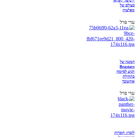
– סיפור קפקאי
בעולם של
מפלצות
עדי פרל
המנגה של
Beastars
תגיע לסיומה
בתחילת
אוקטובר
עדי פרל
לזכרו: חוברות