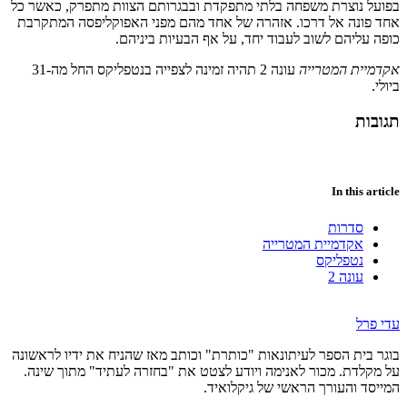
בפועל נוצרת משפחה בלתי מתפקדת ובבגרותם הצוות מתפרק, כאשר כל
אחד פונה אל דרכו. אזהרה של אחד מהם מפני האפוקליפסה המתקרבת
כופה עליהם לשוב לעבוד יחד, על אף הבעיות ביניהם.
אקדמיית המטרייה
עונה 2 תהיה זמינה לצפייה בנטפליקס החל מה-31
ביולי.
תגובות
In this article
סדרות
אקדמיית המטרייה
נטפליקס
עונה 2
עדי פרל
בוגר בית הספר לעיתונאות "כותרת" וכותב מאז שהניח את ידיו לראשונה
על מקלדת. מכור לאנימה ויודע לצטט את "בחזרה לעתיד" מתוך שינה.
המייסד והעורך הראשי של גיקלואיד.