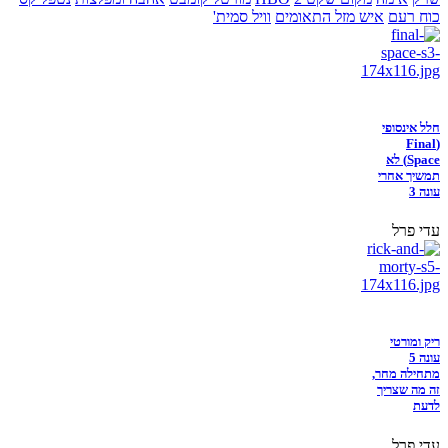
כוח רעם
איש מזל התאומים
וויל סמית'
חלל אינסופי
(Final
Space) לא
תמשיך אחרי
עונה 3
עדי פרל
ריק ומורטי
עונה 5
מתחילה מחר,
זה מה שצריך
לדעת
עדי פרל