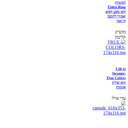
המשחק
Elden Ring
הוא מסע קסום
ואכזרי לחובבי
הז'אנר
מושיק
קלינמן
Life is
Strange:
True Colors
הוא יצירת
אומנות
עדי פרל