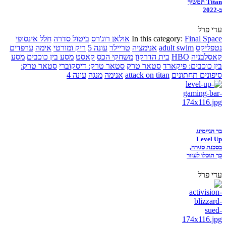
Titan תמשיך
ב-2022
עדי פרל
Final Space
In this category:
אולאן רוג'רס
ביטול סדרה
חלל אינסופי
נטפליקס
adult swim
אנימציה
טריילר
עונה 5
ריק ומורטי
אימה
ערפדים
קאסלבניה
HBO
בית הדרקון
משחקי הכס
קאסט
מסע בין כוכבים
מסע
בין כוכבים: פיקארד
סטאר טרק
סטאר טרק: דיסקוברי
סטאר טרק:
סיפונים תחתונים
attack on titan
אנימה
מנגה
עונה 4
בר הגיימינג
Level Up
בסכנת סגירה,
כך תוכלו לעזור
עדי פרל