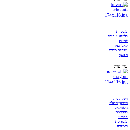
משפחת
בלמונט עתידה
לחזור:
קאסלבניה
מקבלת סדרת
המשך
עדי פרל
הפקת בית
הדרקון החלה,
השחקנים
בהקראת
תסריט
משותפת
ראשונה