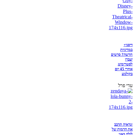
דיסני+
במדיניות
חדשה? סרטים
יעברו
לסטרימינג
אחרי 45 יום
בקולנוע
עדי פרל
זנדאיה תדבב
את הדמות של
לולה באני