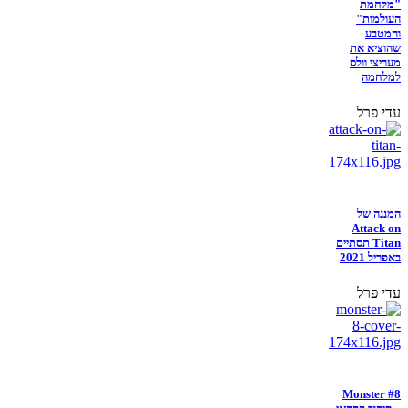
"מלחמת
העולמות"
והמטבע
שהוציא את
מעריצי וולס
למלחמה
עדי פרל
המנגה של
Attack on
Titan תסתיים
באפריל 2021
עדי פרל
Monster #8