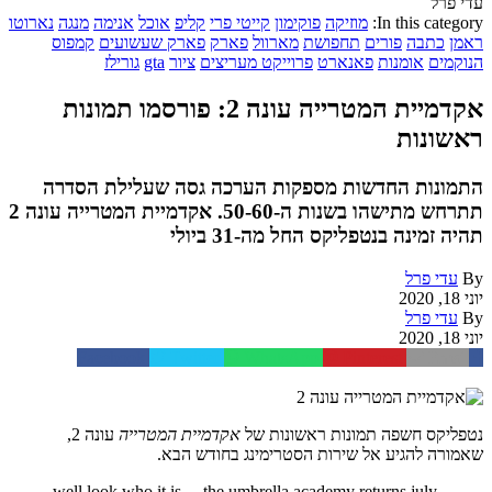
עדי פרל
In this category:
מוזיקה
פוקימון
קייטי פרי
קליפ
אוכל
אנימה
מנגה
נארוטו
ראמן
כתבה
פורים
תחפושת
מארוול
פארק
פארק שעשועים
קמפוס
הנוקמים
אומנות
פאנארט
פרוייקט מעריצים
ציור
gta
גורילז
אקדמיית המטרייה עונה 2: פורסמו תמונות
ראשונות
התמונות החדשות מספקות הערכה גסה שעלילת הסדרה
תתרחש מתישהו בשנות ה-50-60. אקדמיית המטרייה עונה 2
תהיה זמינה בנטפליקס החל מה-31 ביולי
By
עדי פרל
יוני 18, 2020
By
עדי פרל
יוני 18, 2020
Facebook
Twitter
WhatsApp
Pinterest
Email
נטפליקס חשפה תמונות ראשונות של
אקדמיית המטרייה
עונה 2,
שאמורה להגיע אל שירות הסטרימינג בחודש הבא.
well look who it is… the umbrella academy returns july