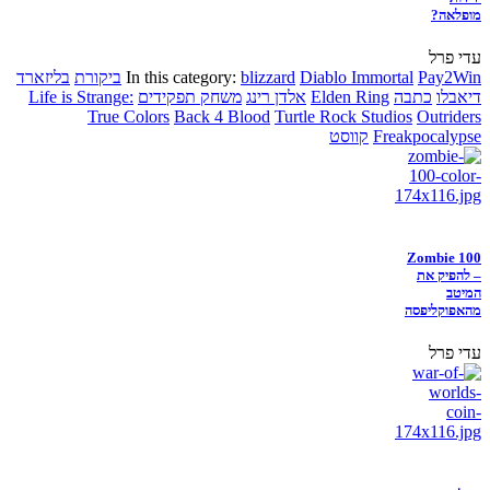
מופלאה?
עדי פרל
Pay2Win
Diablo Immortal
blizzard
In this category:
ביקורת
בליזארד
דיאבלו
כתבה
Elden Ring
אלדן רינג
משחק תפקידים
Life is Strange:
True Colors
Back 4 Blood
Turtle Rock Studios
Outriders
Freakpocalypse
קווסט
Zombie 100
– להפיק את
המיטב
מהאפוקליפסה
עדי פרל