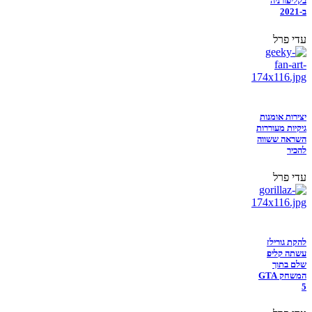
בקליפורניה
ב-2021
עדי פרל
יצירות אומנות
גיקיות מעוררות
השראה ששווה
להכיר
עדי פרל
להקת גורילז
עשתה קליפ
שלם בתוך
המשחק GTA
5