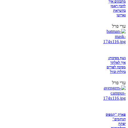
מתכונים איך
להכין ראמן
בהשראת
נארוטו
עדי פרל
נשף מסיכות:
איך לאלתר
מסיכה לפורים
בקלות ובזול
עדי פרל
פארק "קמפוס
הנוקמים"
יפתח