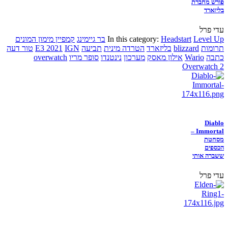
פורש מחברת
בליזארד
עדי פרל
Level Up
Headstart
In this category:
בר גיימינג
קמפיין מימון המונים
תרומות
blizzard
בליזארד
הטרדה מינית
תביעה
IGN
E3 2021
טור דעה
כתבה
Wario
אילון מאסק
מערכון
נינטנדו
סופר מריו
overwatch
Overwatch 2
Diablo
Immortal –
מסחטת
הכספים
ששברה אותי
עדי פרל