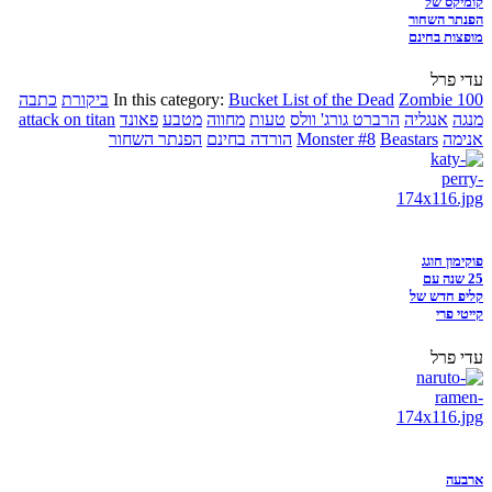
קומיקס של
הפנתר השחור
מופצות בחינם
עדי פרל
Zombie 100
Bucket List of the Dead
In this category:
ביקורת
כתבה
מנגה
אנגליה
הרברט גורג' וולס
טעות
מחווה
מטבע
פאונד
attack on titan
אנימה
Beastars
Monster #8
הורדה בחינם
הפנתר השחור
פוקימון חוגג
25 שנה עם
קליפ חדש של
קייטי פרי
עדי פרל
ארבעה