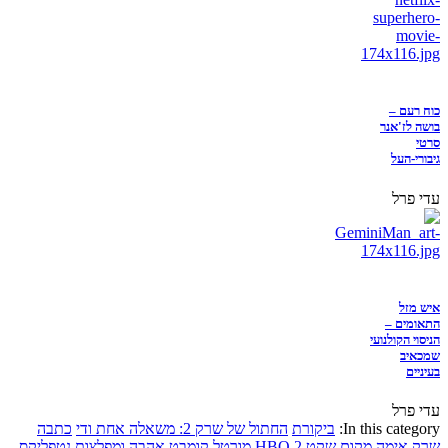
כוח רעם –
בושה לז'אנר
סרטי
גיבורי-העל
עדי פרל
איש מזל
התאומים –
הניסוי הקולנועי
שמכאיב
בעיניים
עדי פרל
In this category:
ביקורת
החתול של שרק 2: משאלה אחת ודי
כתבה
שרק
אימה
מקום שקט 2
HBO
מורטל קומבט
אהבה ומפלצות
נטפליקס