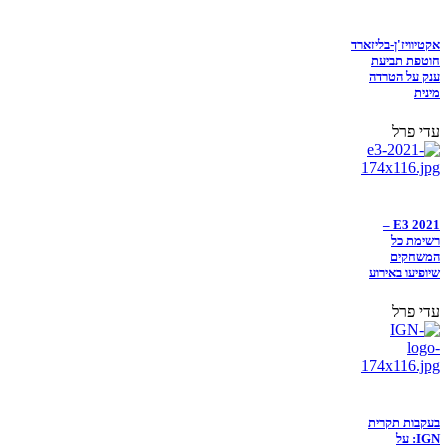
אקטיוויז'ן-בליזארד
חוטפת תביעת
ענק על הטרדה
מינית
עדי פרל
E3 2021 –
רשימת כל
המשחקים
שיופיעו באירוע
עדי פרל
בעקבות תקרית
IGN: על