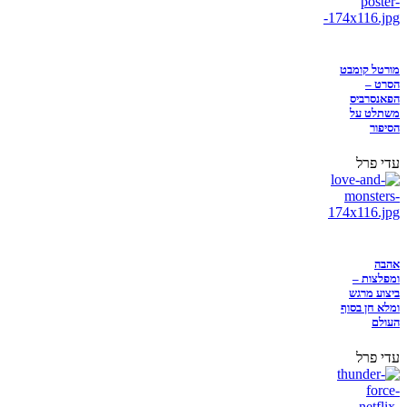
מורטל קומבט
הסרט –
הפאנסרביס
משתלט על
הסיפור
עדי פרל
אהבה
ומפלצות –
ביצוע מרגש
ומלא חן בסוף
העולם
עדי פרל