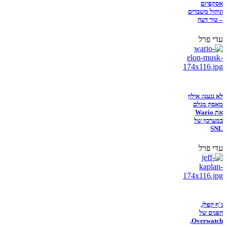
אסקפיזם
וניהול משברים
– טור דעה
עדי פרל
לא נגענו: אילון
מאסק מגלם
את Wario
במערכון של
SNL
עדי פרל
ג'ף קפלן,
הפנים של
Overwatch,