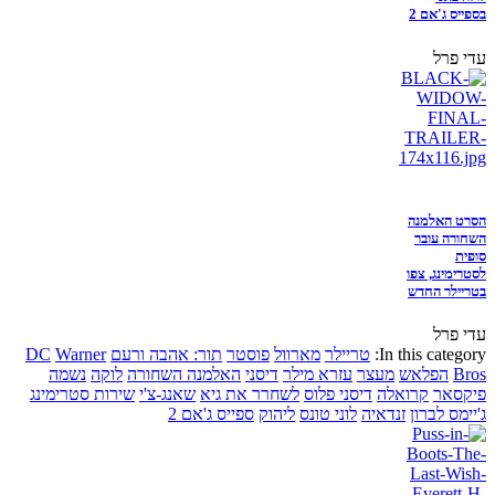
בספייס ג'אם 2
עדי פרל
הסרט האלמנה
השחורה עובר
סופית
לסטרימינג, צפו
בטריילר החדש
עדי פרל
In this category:
טריילר
מארוול
פוסטר
תור: אהבה ורעם
Warner
DC
Bros
הפלאש
מעצר
עזרא מילר
דיסני
האלמנה השחורה
לוקה
נשמה
פיקסאר
קרואלה
דיסני פלוס
לשחרר את גיא
שאנג-צ'י
שירות סטרימינג
ג'יימס לברון
זנדאיה
לוני טונס
ליהוק
ספייס ג'אם 2