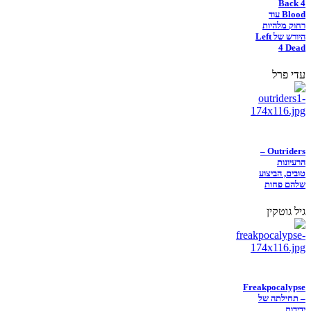
Back 4
Blood עוד
רחוק מלהיות
היורש של Left
4 Dead
עדי פרל
Outriders –
הרעיונות
טובים, הביצוע
שלהם פחות
גיל גוטקין
Freakpocalypse
– תחילתה של
ידידות