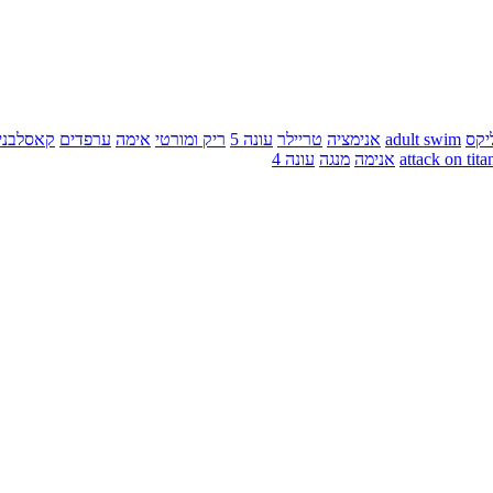
יקס
adult swim
אנימציה
טריילר
עונה 5
ריק ומורטי
אימה
ערפדים
קאסלבני
attack on tita
אנימה
מנגה
עונה 4