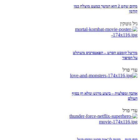
מקום שקט 2 הוא המשך כמעט מוצלח כמו
קודמו
גיל גוטקין
מורטל קומבט הסרט – הפאנסרביס משתלט
על הסיפור
עדי פרל
אהבה ומפלצות – ביצוע מרגש ומלא חן בסוף
העולם
עדי פרל
כוח רעם – בושה לז'אנר סרטי גיבורי-העל