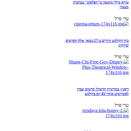
עזרא מילר מושעה מ"הפלאש" בעקבות
מעצרו
עדי פרל
בתי הקולנוע חוזרים ב-27 במאי, אלה הסרטים
שיוקרנו
עדי פרל
דיסני+ במדיניות חדשה? סרטים יעברו
לסטרימינג אחרי 45 יום בקולנוע
עדי פרל