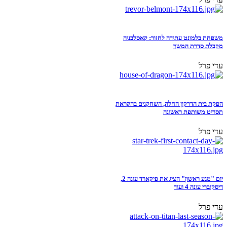
משפחת בלמונט עתידה לחזור: קאסלבניה
מקבלת סדרת המשך
עדי פרל
הפקת בית הדרקון החלה, השחקנים בהקראת
תסריט משותפת ראשונה
עדי פרל
יום "מגע ראשון" הציג את פיקארד עונה 2,
דיסקוברי עונה 4 ועוד
עדי פרל