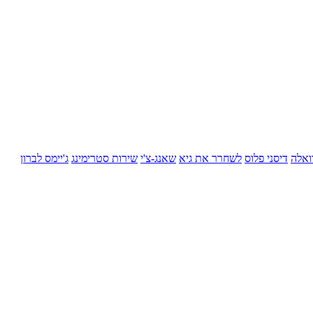
ואלה
דיסני פלוס
לשחרר את גיא
שאנג-צ'י
שירות סטרימינג
ג'יימס לברון