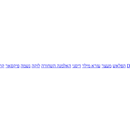
הפלאש
מעצר
עזרא מילר
דיסני
האלמנה השחורה
לוקה
נשמה
פיקסאר
קר