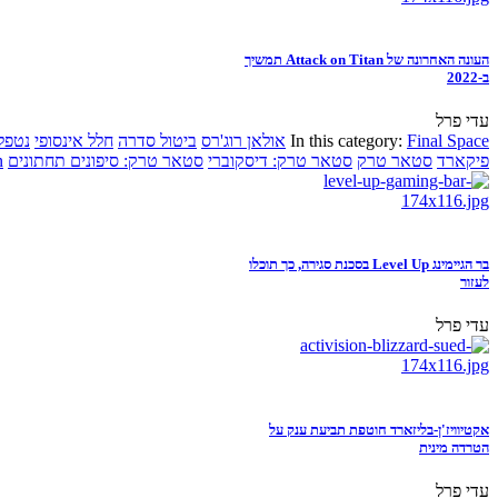
העונה האחרונה של Attack on Titan תמשיך
ב-2022
עדי פרל
Final Space
In this category:
אולאן רוג'רס
ביטול סדרה
חלל אינסופי
נטפל
פיקארד
סטאר טרק
סטאר טרק: דיסקוברי
סטאר טרק: סיפונים תחתונים
n
בר הגיימינג Level Up בסכנת סגירה, כך תוכלו
לעזור
עדי פרל
אקטיוויז'ן-בליזארד חוטפת תביעת ענק על
הטרדה מינית
עדי פרל