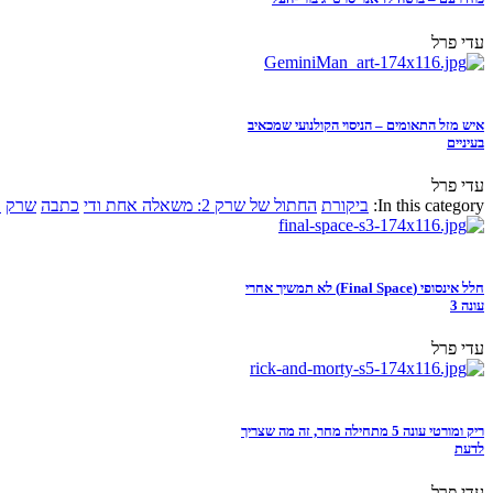
עדי פרל
איש מזל התאומים – הניסוי הקולנועי שמכאיב
בעיניים
עדי פרל
In this category:
ביקורת
החתול של שרק 2: משאלה אחת ודי
כתבה
שרק
א
חלל אינסופי (Final Space) לא תמשיך אחרי
עונה 3
עדי פרל
ריק ומורטי עונה 5 מתחילה מחר, זה מה שצריך
לדעת
עדי פרל