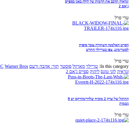
זנדאיה תדבב את הדמות של לולה באני בספייס
ג'אם 2
עדי פרל
הסרט האלמנה השחורה עובר סופית
לסטרימינג, צפו בטריילר החדש
עדי פרל
In this category:
טריילר
מארוול
פוסטר
תור: אהבה ורעם
Warner Bros
DC
זנדאיה
לוני טונס
ליהוק
ספייס ג'אם 2
החתול של שרק 2 מוכיח שלדרימוורקס יש 9
נשמות
עדי פרל