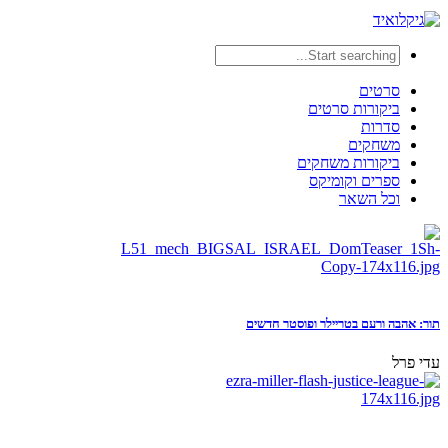
סרטים
ביקורות סרטים
סדרות
משחקים
ביקורות משחקים
ספרים וקומיקס
וכל השאר
תור: אהבה ורעם בטריילר ופוסטר חדשים
עדי פרל