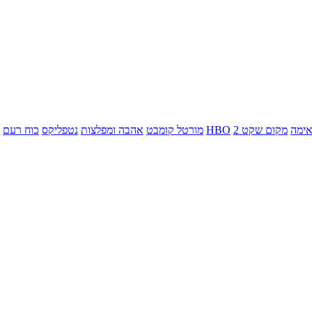
ימה
מקום שקט 2
HBO
מורטל קומבט
אהבה ומפלצות
נטפליקס
כוח רעם