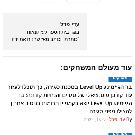
עדי פרל
בוגר בית הספר לעיתונאות
"כותרת" וכותב מאז שהניח את ידיו
לראשונה על מקלדת. מכור לאנימה
ויודע לצטט את "בחזרה לעתיד"
מתוך שינה. המייסד והעורך הראשי
עוד מעולם המשחקים:
של גיקלואיד.
משחקים
בר הגיימינג Level Up בסכנת סגירה, כך תוכלו לעזור
עוד קורבן פוטנציאלי של סגרים והנחיות קורונה: בר
הגיימינג Level Up יוצא בקמפיין תרומות בניסיון אחרון
להצילו מפני סגירה
By
עדי פרל
יולי 15, 2022
משחקים