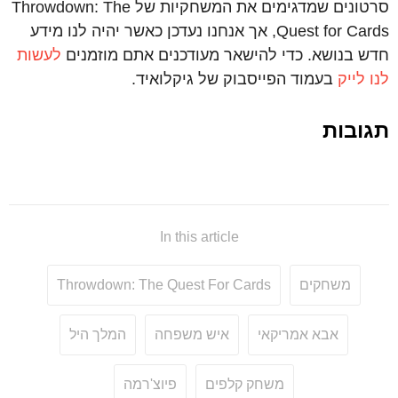
סרטונים שמדגימים את המשחקיות של Throwdown: The
Quest for Cards, אך אנחנו נעדכן כאשר יהיה לנו מידע
חדש בנושא. כדי להישאר מעודכנים אתם מוזמנים
לעשות
לנו לייק
בעמוד הפייסבוק של גיקלואיד.
תגובות
In this article
משחקים
Throwdown: The Quest For Cards
אבא אמריקאי
איש משפחה
המלך היל
משחק קלפים
פיוצ'רמה