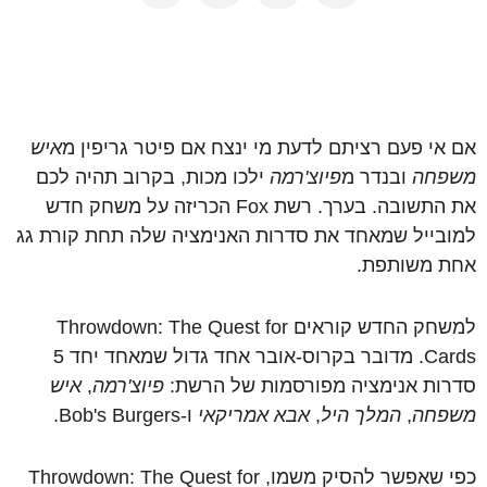
אם אי פעם רציתם לדעת מי ינצח אם פיטר גריפין מ
איש
משפחה
ובנדר מ
פיוצ'רמה
ילכו מכות, בקרוב תהיה לכם
את התשובה. בערך. רשת Fox הכריזה על משחק חדש
למובייל שמאחד את סדרות האנימציה שלה תחת קורת גג
אחת משותפת.
למשחק החדש קוראים Throwdown: The Quest for
Cards. מדובר בקרוס-אובר אחד גדול שמאחד יחד 5
סדרות אנימציה מפורסמות של הרשת:
פיוצ'רמה
,
איש
משפחה
,
המלך היל
,
אבא אמריקאי
ו-Bob's Burgers.
כפי שאפשר להסיק משמו, Throwdown: The Quest for