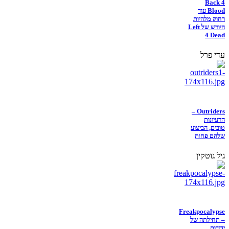
Back 4
Blood עוד
רחוק מלהיות
היורש של Left
4 Dead
עדי פרל
Outriders –
הרעיונות
טובים, הביצוע
שלהם פחות
גיל גוטקין
Freakpocalypse
– תחילתה של
ידידות