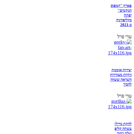
פארק "קמפוס
הנוקמים"
יפתח
בקליפורניה
ב-2021
עדי פרל
יצירות אומנות
גיקיות מעוררות
השראה ששווה
להכיר
עדי פרל
להקת גורילז
עשתה קליפ
שלם בתוך