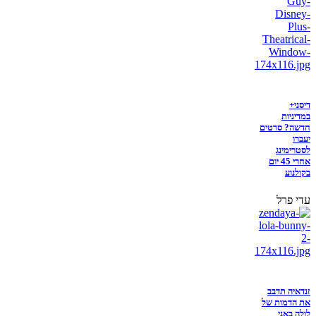
דיסני+
במדיניות
חדשה? סרטים
יעברו
לסטרימינג
אחרי 45 יום
בקולנוע
עדי פרל
זנדאיה תדבב
את הדמות של
לולה באני