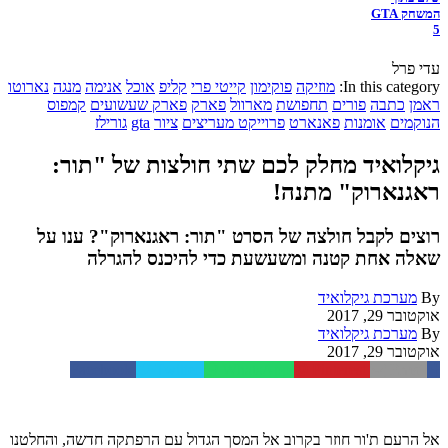
המשחק GTA
5
עדי פרל
In this category:
מוזיקה
פוקימון
קייטי פרי
קליפ
אוכל
אנימה
מנגה
נארוטו
ראמן
כתבה
פורים
תחפושת
מארוול
פארק
פארק שעשועים
קמפוס
הנוקמים
אומנות
פאנארט
פרוייקט מעריצים
ציור
gta
גורילז
גיקלואיד מחלק לכם שתי חולצות של "תור:
ראגנארוק" מתנה!
רוצים לקבל חולצה של הסרט "תור: ראגנארוק"? ענו על
שאלה אחת קטנה ומשעשעת כדי להיכנס להגרלה
By
מערכת גיקלואיד
אוקטובר 29, 2017
By
מערכת גיקלואיד
אוקטובר 29, 2017
Facebook
Twitter
WhatsApp
Pinterest
Email
אל הרעם ת'ור חוזר בקרוב אל המסך הגדול עם הרפתקה חדשה, והחלטנו