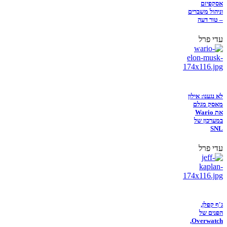
אסקפיזם
וניהול משברים
– טור דעה
עדי פרל
לא נגענו: אילון
מאסק מגלם
את Wario
במערכון של
SNL
עדי פרל
ג'ף קפלן,
הפנים של
Overwatch,