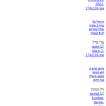
החתול של
שרק 2 מוכיח
שלדרימוורקס
יש 9 נשמות
עדי פרל
מקום שקט 2
הוא המשך
כמעט מוצלח
כמו קודמו
גיל גוטקין