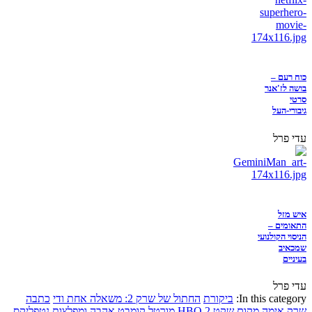
כוח רעם –
בושה לז'אנר
סרטי
גיבורי-העל
עדי פרל
איש מזל
התאומים –
הניסוי הקולנועי
שמכאיב
בעיניים
עדי פרל
In this category:
ביקורת
החתול של שרק 2: משאלה אחת ודי
כתבה
שרק
אימה
מקום שקט 2
HBO
מורטל קומבט
אהבה ומפלצות
נטפליקס