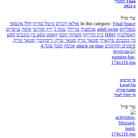
Titan תמשיך
ב-2022
עדי פרל
Final Space
In this category:
אולאן רוג'רס
ביטול סדרה
חלל אינסופי
נטפליקס
adult swim
אנימציה
טריילר
עונה 5
ריק ומורטי
אימה
ערפדים
קאסלבניה
HBO
בית הדרקון
משחקי הכס
קאסט
מסע בין כוכבים
מסע
בין כוכבים: פיקארד
סטאר טרק
סטאר טרק: דיסקוברי
סטאר טרק:
סיפונים תחתונים
attack on titan
אנימה
מנגה
עונה 4
בר הגיימינג
Level Up
בסכנת סגירה,
כך תוכלו לעזור
עדי פרל