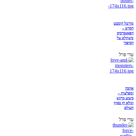
מורטל קומבט
הסרט –
הפאנסרביס
משתלט על
הסיפור
עדי פרל
אהבה
ומפלצות –
ביצוע מרגש
ומלא חן בסוף
העולם
עדי פרל