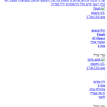
כוח רעם
איש מזל התאומים
וויל סמית'
חלל אינסופי
(Final
Space) לא
תמשיך אחרי
עונה 3
עדי פרל
ריק ומורטי
עונה 5
מתחילה מחר,
זה מה שצריך
לדעת
עדי פרל