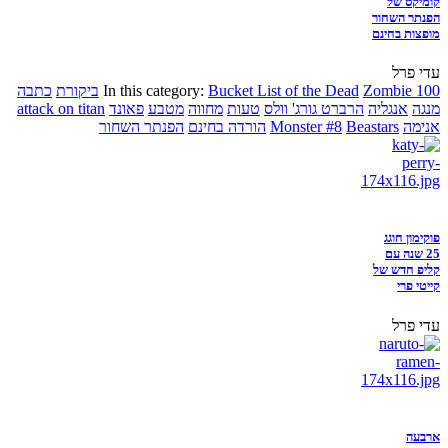
קומיקס של
הפנתר השחור
מופצות בחינם
עדי פרל
Zombie 100
Bucket List of the Dead
In this category:
ביקורת
כתבה
מנגה
אנגליה
הרברט גורג' וולס
טעות
מחווה
מטבע
פאונד
attack on titan
אנימה
Beastars
Monster #8
הורדה בחינם
הפנתר השחור
פוקימון חוגג
25 שנה עם
קליפ חדש של
קייטי פרי
עדי פרל
ארבעה