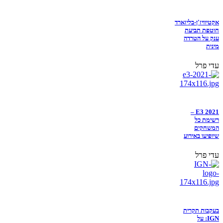
אקטיוויז'ן-בליזארד
חוטפת תביעת
ענק על הטרדה
מינית
עדי פרל
E3 2021 –
רשימת כל
המשחקים
שיופיעו באירוע
עדי פרל
בעקבות תקרית
IGN: על