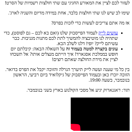
לעזור לכם לציין את המאורע החגיגי עם שתי חולצות רשמיות של הסרט!
שימו לב שיש לנו שתי חולצות בלבד, אחת במידה מדיום והשניה לארג'.
אז מה אתם צריכים לעשות כדי לזכות בפרס?
עושים לייק
לעמוד הפייסבוק שלנו (ואם בא לכם – גם לפוסט), כדי
שתהיה לנו מוטיבציה להמשיך לתת לכם מתנות מגניבות. כבר
עשיתם לייק? יופי! דלגו לשלב הבא.
עונים בקצרה למטה בעמוד זה
על השאלה הבאה: קיבלתם יום
חופש בממלכת אסגארד! איך הייתם מנצלים אותו? אל תשכחו
לציין את מידת החולצה שאתם רוצים!
בין כל מי שענה ועשה לייק תיערך הגרלה והזוכה יקבל את הפרס בדואר.
הזוכה יוכרז כאן ובעמוד הפייסבוק של גיקלואיד ביום רביעי, הראשון
בנובמבר, בשעה 19:00.
תור: ראגנארוק
יגיע אל מסכי הקולנוע בארץ בשני בנובמבר.