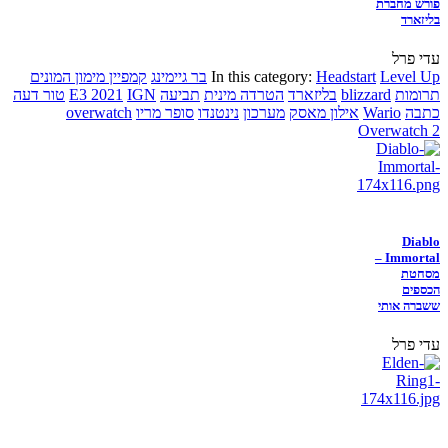
פורש מחברת
בליזארד
עדי פרל
Level Up
Headstart
In this category:
בר גיימינג
קמפיין מימון המונים
תרומות
blizzard
בליזארד
הטרדה מינית
תביעה
IGN
E3 2021
טור דעה
כתבה
Wario
אילון מאסק
מערכון
נינטנדו
סופר מריו
overwatch
Overwatch 2
Diablo
Immortal –
מסחטת
הכספים
ששברה אותי
עדי פרל