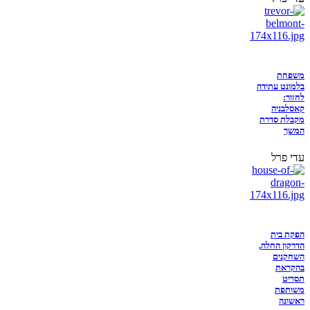
משפחת
בלמונט עתידה
לחזור:
קאסלבניה
מקבלת סדרת
המשך
עדי פרל
הפקת בית
הדרקון החלה,
השחקנים
בהקראת
תסריט
משותפת
ראשונה