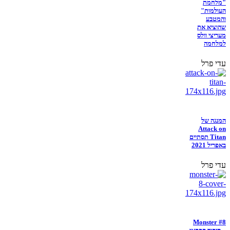
"מלחמת
העולמות"
והמטבע
שהוציא את
מעריצי וולס
למלחמה
עדי פרל
המנגה של
Attack on
Titan תסתיים
באפריל 2021
עדי פרל
Monster #8