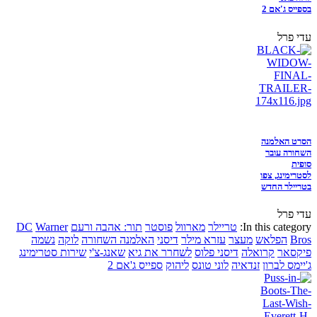
בספייס ג'אם 2
עדי פרל
הסרט האלמנה
השחורה עובר
סופית
לסטרימינג, צפו
בטריילר החדש
עדי פרל
In this category:
טריילר
מארוול
פוסטר
תור: אהבה ורעם
Warner
DC
Bros
הפלאש
מעצר
עזרא מילר
דיסני
האלמנה השחורה
לוקה
נשמה
פיקסאר
קרואלה
דיסני פלוס
לשחרר את גיא
שאנג-צ'י
שירות סטרימינג
ג'יימס לברון
זנדאיה
לוני טונס
ליהוק
ספייס ג'אם 2