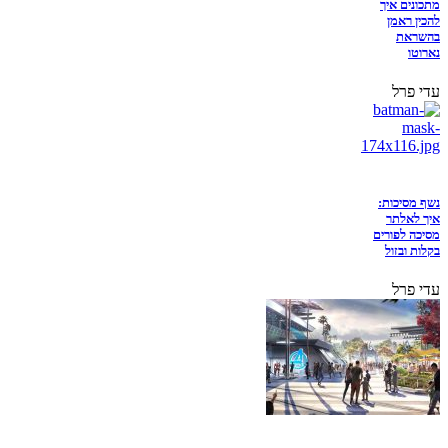
מתכונים איך
להכין ראמן
בהשראת
נארוטו
עדי פרל
נשף מסיכות:
איך לאלתר
מסיכה לפורים
בקלות ובזול
עדי פרל