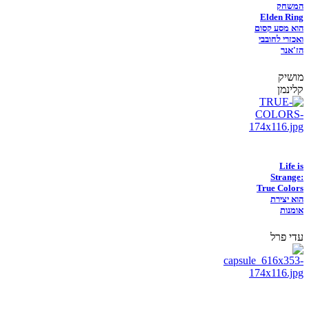
המשחק
Elden Ring
הוא מסע קסום
ואכזרי לחובבי
הז'אנר
מושיק
קלינמן
Life is
Strange:
True Colors
הוא יצירת
אומנות
עדי פרל