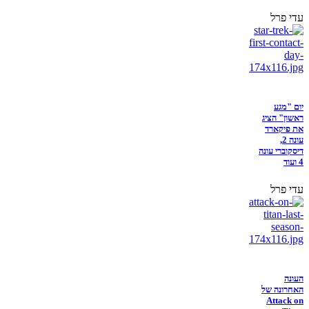
עדי פרל
יום "מגע
ראשון" הציג
את פיקארד
עונה 2,
דיסקוברי עונה
4 ועוד
עדי פרל
העונה
האחרונה של
Attack on