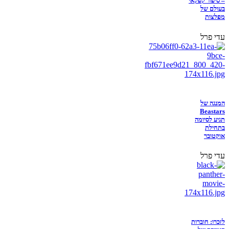
– סיפור קפקאי
בעולם של
מפלצות
עדי פרל
המנגה של
Beastars
תגיע לסיומה
בתחילת
אוקטובר
עדי פרל
לזכרו: חוברות