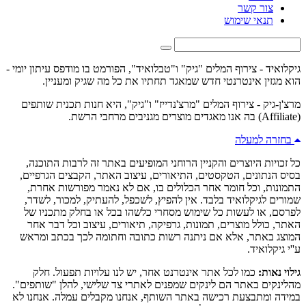
צור קשר
תנאי שימוש
גיקלואיד - צירוף המלים "גיק" ו"טבלואיד", הפורמט בו מודפס עיתון יומי -
הוא מגזין אינטרנטי חדש שמאגד תחתיו את כל מה שגיק ומעניין.
מרצ'ן-גיק - צירוף המלים "מרצ'נדייז" ו"גיק", היא חנות תכנית שותפים
(Affiliate) בה אנו מאגדים מוצרים מגניבים מרחבי הרשת.
בחזרה למעלה
כל זכויות היוצרים והקניין הרוחני המופיעים באתר זה לרבות התוכנה,
בסיס הנתונים, הטקסטים, התיאורים, עיצוב האתר, הקבצים הגרפיים,
התמונות, וכל חומר אחר הכלולים בו, אם לא נאמר מפורשות אחרת,
שמורים לגיקלואיד בלבד. אין להפיץ, לשכפל, להעתיק, למכור, לשדר,
לפרסם, או לעשות כל שימוש מסחרי כלשהו בכל או בחלק מתכניו של
האתר, כולל מוצרים, תמונות, גרפיקה, תיאורים, עיצוב וכל דבר אחר
המוצג באתר, אלא אם ניתנה רשות כתובה וחתומה לכך בכתב ומראש
ע''י גיקלואיד.
גילוי נאות:
כמו לכל אתר אינטרנט אחר, יש לנו עלויות תפעול. חלק
מהלינקים באתר הם לינקים שמפנים לאתרי צד שלישי, להלן "שותפים".
במידה ומתבצעת רכישה באתר השותף, אנחנו מקבלים עמלה. אנחנו לא