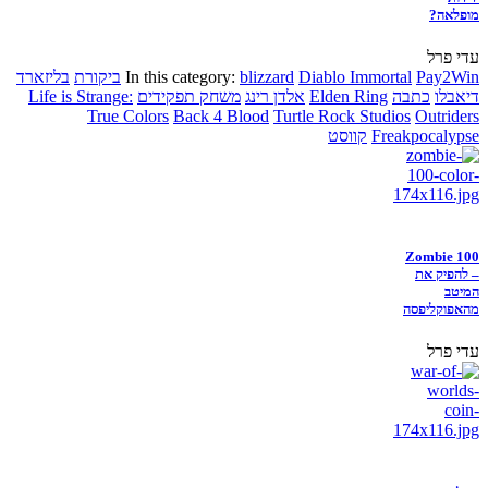
מופלאה?
עדי פרל
Pay2Win
Diablo Immortal
blizzard
In this category:
ביקורת
בליזארד
דיאבלו
כתבה
Elden Ring
אלדן רינג
משחק תפקידים
Life is Strange:
True Colors
Back 4 Blood
Turtle Rock Studios
Outriders
Freakpocalypse
קווסט
Zombie 100
– להפיק את
המיטב
מהאפוקליפסה
עדי פרל