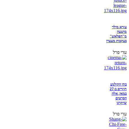
עזרא מילר
מושעה
מ"הפלאש"
בעקבות מעצרו
עדי פרל
בתי הקולנוע
חוזרים ב-27
במאי, אלה
הסרטים
שיוקרנו
עדי פרל