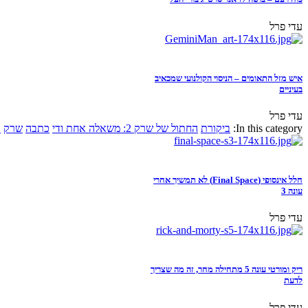
עדי פרל
איש מזל התאומים – הניסוי הקולנועי שמכאיב
בעיניים
עדי פרל
In this category:
ביקורת
החתול של שרק 2: משאלה אחת ודי
כתבה
שרק
א
חלל אינסופי (Final Space) לא תמשיך אחרי
עונה 3
עדי פרל
ריק ומורטי עונה 5 מתחילה מחר, זה מה שצריך
לדעת
עדי פרל