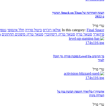
העונה האחרונה של Attack on Titan תמשיך
ב-2022
עדי פרל
Final Space
In this category:
אולאן רוג'רס
ביטול סדרה
חלל אינסופי
נטפל
פיקארד
סטאר טרק
סטאר טרק: דיסקוברי
סטאר טרק: סיפונים תחתונים
n
בר הגיימינג Level Up בסכנת סגירה, כך תוכלו
לעזור
עדי פרל
אקטיוויז'ן-בליזארד חוטפת תביעת ענק על
הטרדה מינית
עדי פרל