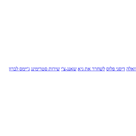
ואלה
דיסני פלוס
לשחרר את גיא
שאנג-צ'י
שירות סטרימינג
ג'יימס לברון