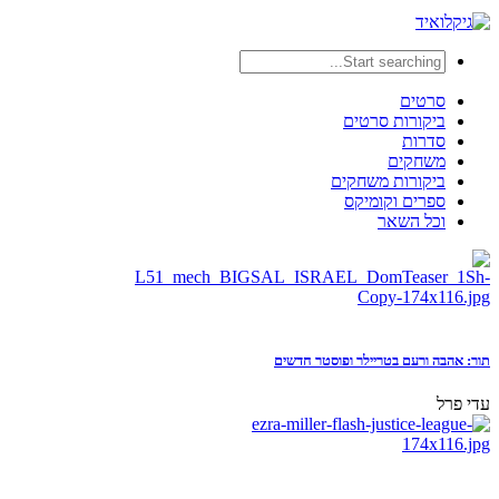
סרטים
ביקורות סרטים
סדרות
משחקים
ביקורות משחקים
ספרים וקומיקס
וכל השאר
תור: אהבה ורעם בטריילר ופוסטר חדשים
עדי פרל