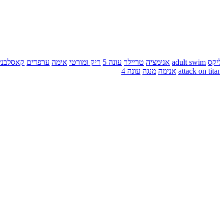
יקס
adult swim
אנימציה
טריילר
עונה 5
ריק ומורטי
אימה
ערפדים
קאסלבני
attack on tita
אנימה
מנגה
עונה 4