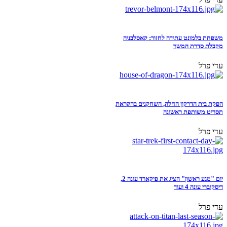
משפחת בלמונט עתידה לחזור: קאסלבניה
מקבלת סדרת המשך
עדי פרל
הפקת בית הדרקון החלה, השחקנים בהקראת
תסריט משותפת ראשונה
עדי פרל
יום "מגע ראשון" הציג את פיקארד עונה 2,
דיסקוברי עונה 4 ועוד
עדי פרל