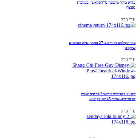
עזרא מילר מושעה מ"הפלאש" בעקבות
מעצרו
עדי פרל
בתי הקולנוע חוזרים ב-27 במאי, אלה הסרטים
שיוקרנו
עדי פרל
דיסני+ במדיניות חדשה? סרטים יעברו
לסטרימינג אחרי 45 יום בקולנוע
עדי פרל