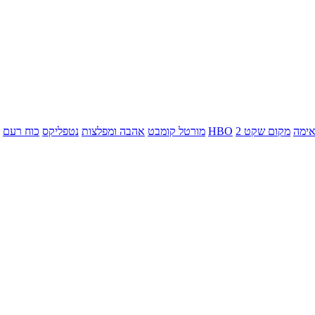
ימה
מקום שקט 2
HBO
מורטל קומבט
אהבה ומפלצות
נטפליקס
כוח רעם