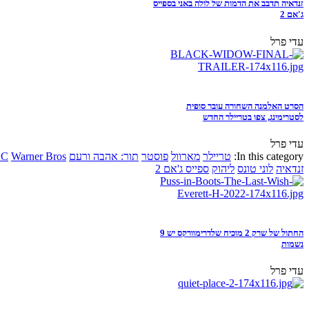
זנדאיה תדבב את הדמות של לולה באני בספייס
ג'אם 2
עדי פרל
הסרט האלמנה השחורה עובר סופית
לסטרימינג, צפו בטריילר החדש
עדי פרל
In this category:
טריילר
מארוול
פוסטר
תור: אהבה ורעם
Warner Bros
DC
זנדאיה
לוני טונס
ליהוק
ספייס ג'אם 2
החתול של שרק 2 מוכיח שלדרימוורקס יש 9
נשמות
עדי פרל