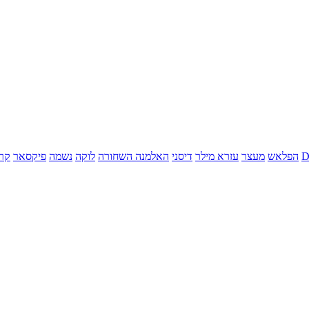
הפלאש
מעצר
עזרא מילר
דיסני
האלמנה השחורה
לוקה
נשמה
פיקסאר
קר