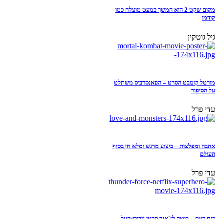
מקום שקט 2 הוא המשך כמעט מוצלח כמו
קודמו
גיל גוטקין
מורטל קומבט הסרט – הפאנסרביס משתלט
על הסיפור
עדי פרל
אהבה ומפלצות – ביצוע מרגש ומלא חן בסוף
העולם
עדי פרל
כוח רעם – בושה לז'אנר סרטי גיבורי-העל