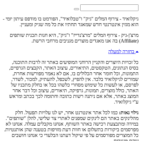
גיקלואיד - צירוף המלים "גיק" ו"טבלואיד", הפורמט בו מודפס עיתון יומי -
הוא מגזין אינטרנטי חדש שמאגד תחתיו את כל מה שגיק ומעניין.
מרצ'ן-גיק - צירוף המלים "מרצ'נדייז" ו"גיק", היא חנות תכנית שותפים
(Affiliate) בה אנו מאגדים מוצרים מגניבים מרחבי הרשת.
בחזרה למעלה
כל זכויות היוצרים והקניין הרוחני המופיעים באתר זה לרבות התוכנה,
בסיס הנתונים, הטקסטים, התיאורים, עיצוב האתר, הקבצים הגרפיים,
התמונות, וכל חומר אחר הכלולים בו, אם לא נאמר מפורשות אחרת,
שמורים לגיקלואיד בלבד. אין להפיץ, לשכפל, להעתיק, למכור, לשדר,
לפרסם, או לעשות כל שימוש מסחרי כלשהו בכל או בחלק מתכניו של
האתר, כולל מוצרים, תמונות, גרפיקה, תיאורים, עיצוב וכל דבר אחר
המוצג באתר, אלא אם ניתנה רשות כתובה וחתומה לכך בכתב ומראש
ע''י גיקלואיד.
גילוי נאות:
כמו לכל אתר אינטרנט אחר, יש לנו עלויות תפעול. חלק
מהלינקים באתר הם לינקים שמפנים לאתרי צד שלישי, להלן "שותפים".
במידה ומתבצעת רכישה באתר השותף, אנחנו מקבלים עמלה. אנחנו לא
מפרסמים ביקורות בתשלום או חוות דעת מזויפות בטענה שהן אותנטיות.
כל המוצרים מפורסמים על פי שיקול דעתנו הבלעדי כי אנחנו חושבים
שהם מגניבים.