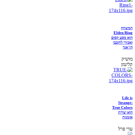
המשחק
Elden Ring
הוא מסע קסום
ואכזרי לחובבי
הז'אנר
מושיק
קלינמן
Life is
Strange:
True Colors
הוא יצירת
אומנות
עדי פרל