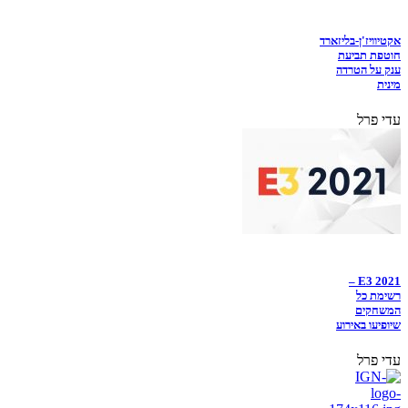
אקטיוויז'ן-בליזארד
חוטפת תביעת
ענק על הטרדה
מינית
עדי פרל
E3 2021 –
רשימת כל
המשחקים
שיופיעו באירוע
עדי פרל