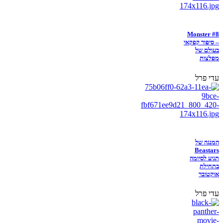
Monster #8
– סיפור קפקאי
בעולם של
מפלצות
עדי פרל
המנגה של
Beastars
תגיע לסיומה
בתחילת
אוקטובר
עדי פרל