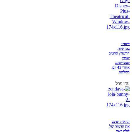
דיסני+
במדיניות
חדשה? סרטים
יעברו
לסטרימינג
אחרי 45 יום
בקולנוע
עדי פרל
זנדאיה תדבב
את הדמות של
לולה באני