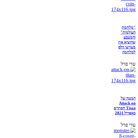
"מלחמת
העולמות"
והמטבע
שהוציא את
מעריצי וולס
למלחמה
עדי פרל
המנגה של
Attack on
Titan תסתיים
באפריל 2021
עדי פרל