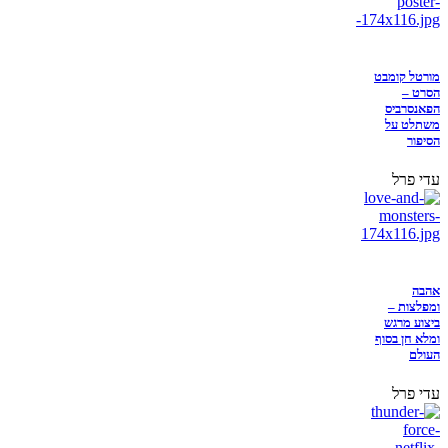
מורטל קומבט
הסרט –
הפאנסרביס
משתלט על
הסיפור
עדי פרל
אהבה
ומפלצות –
ביצוע מרגש
ומלא חן בסוף
העולם
עדי פרל