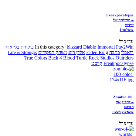
Freakpocalypse
– תחילתה של
ידידות
מופלאה?
עדי פרל
Pay2Win
Diablo Immortal
blizzard
In this category:
ביקורת
בליזארד
דיאבלו
כתבה
Elden Ring
אלדן רינג
משחק תפקידים
Life is Strange:
True Colors
Back 4 Blood
Turtle Rock Studios
Outriders
Freakpocalypse
קווסט
Zombie 100
– להפיק את
המיטב
מהאפוקליפסה
עדי פרל