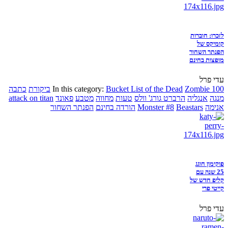
לזכרו: חוברות
קומיקס של
הפנתר השחור
מופצות בחינם
עדי פרל
Zombie 100
Bucket List of the Dead
In this category:
ביקורת
כתבה
מנגה
אנגליה
הרברט גורג' וולס
טעות
מחווה
מטבע
פאונד
attack on titan
אנימה
Beastars
Monster #8
הורדה בחינם
הפנתר השחור
פוקימון חוגג
25 שנה עם
קליפ חדש של
קייטי פרי
עדי פרל