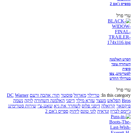
בספייס ג'אם 2
עדי פרל
הסרט האלמנה
השחורה עובר
סופית
לסטרימינג, צפו
בטריילר החדש
עדי פרל
In this category:
טריילר
מארוול
פוסטר
תור: אהבה ורעם
Warner
DC
Bros
הפלאש
מעצר
עזרא מילר
דיסני
האלמנה השחורה
לוקה
נשמה
פיקסאר
קרואלה
דיסני פלוס
לשחרר את גיא
שאנג-צ'י
שירות סטרימינג
ג'יימס לברון
זנדאיה
לוני טונס
ליהוק
ספייס ג'אם 2