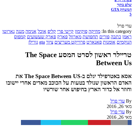
שלם בתוך
המשחק GTA
5
עדי פרל
In this category:
מוזיקה
פוקימון
קייטי פרי
קליפ
אוכל
אנימה
מנגה
נארוטו
ראמן
כתבה
פורים
תחפושת
מארוול
פארק
פארק שעשועים
קמפוס
הנוקמים
אומנות
פאנארט
פרוייקט מעריצים
ציור
gta
גורילז
טריילר ראשון לסרט המסע The Space
Between Us
אסא באטרפילד יגלם ב-The Space Between US את
האדם הראשון שנולד בטעות על הכוכב מאדים אחרי יישובו
וחוזר אל כדור הארץ בחיפוש אחר שורשיו
By
עדי פרל
מאי 26, 2016
By
עדי פרל
מאי 26, 2016
Facebook
Twitter
WhatsApp
Pinterest
Email