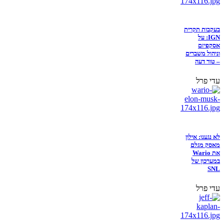
בעקבות תקרית
IGN: על
אסקפיזם
וניהול משברים
– טור דעה
עדי פרל
לא נגענו: אילון
מאסק מגלם
את Wario
במערכון של
SNL
עדי פרל