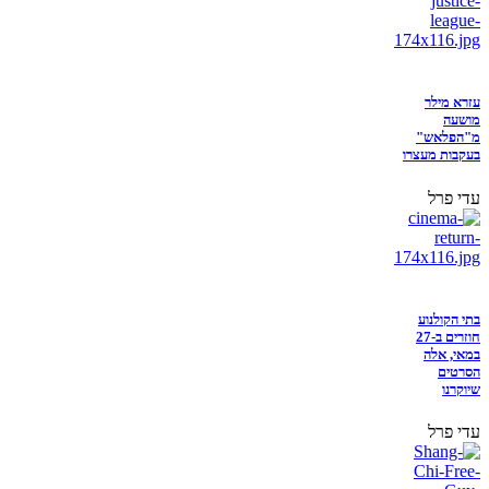
עזרא מילר
מושעה
מ"הפלאש"
בעקבות מעצרו
עדי פרל
בתי הקולנוע
חוזרים ב-27
במאי, אלה
הסרטים
שיוקרנו
עדי פרל