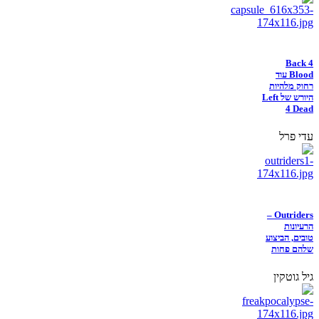
Back 4
Blood עוד
רחוק מלהיות
היורש של Left
4 Dead
עדי פרל
Outriders –
הרעיונות
טובים, הביצוע
שלהם פחות
גיל גוטקין