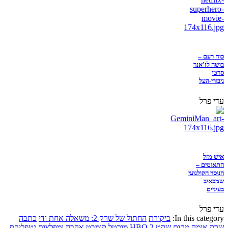
כוח רעם –
בושה לז'אנר
סרטי
גיבורי-העל
עדי פרל
איש מזל
התאומים –
הניסוי הקולנועי
שמכאיב
בעיניים
עדי פרל
In this category:
ביקורת
החתול של שרק 2: משאלה אחת ודי
כתבה
שרק
אימה
מקום שקט 2
HBO
מורטל קומבט
אהבה ומפלצות
נטפליקס