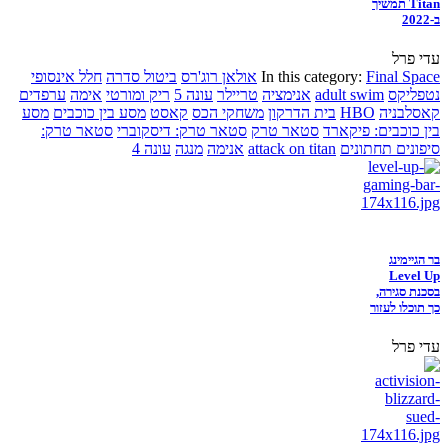
Titan תמשיך
ב-2022
עדי פרל
Final Space
In this category:
אולאן רוג'רס
ביטול סדרה
חלל אינסופי
נטפליקס
adult swim
אנימציה
טריילר
עונה 5
ריק ומורטי
אימה
ערפדים
קאסלבניה
HBO
בית הדרקון
משחקי הכס
קאסט
מסע בין כוכבים
מסע
בין כוכבים: פיקארד
סטאר טרק
סטאר טרק: דיסקוברי
סטאר טרק:
סיפונים תחתונים
attack on titan
אנימה
מנגה
עונה 4
בר הגיימינג
Level Up
בסכנת סגירה,
כך תוכלו לעזור
עדי פרל