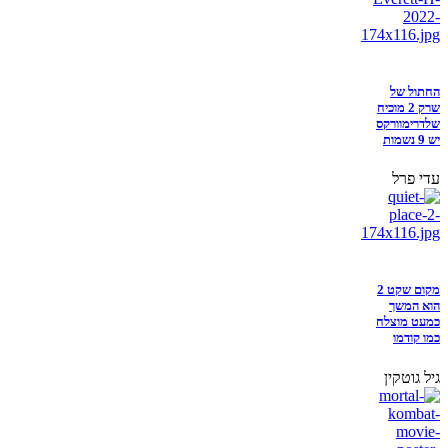
החתול של
שרק 2 מוכיח
שלדרימוורקס
יש 9 נשמות
עדי פרל
מקום שקט 2
הוא המשך
כמעט מוצלח
כמו קודמו
גיל גוטקין