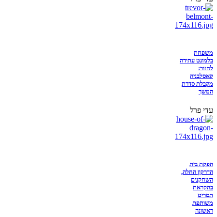
משפחת
בלמונט עתידה
לחזור:
קאסלבניה
מקבלת סדרת
המשך
עדי פרל
הפקת בית
הדרקון החלה,
השחקנים
בהקראת
תסריט
משותפת
ראשונה