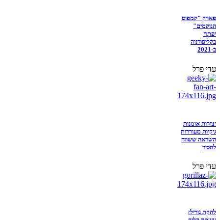
פארק "קמפוס
הנוקמים"
יפתח
בקליפורניה
ב-2021
עדי פרל
יצירות אומנות
גיקיות מעוררות
השראה ששווה
להכיר
עדי פרל
להקת גורילז
עשתה קליפ