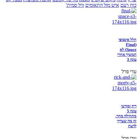
כוח רעם
איש מזל התאומים
וויל סמית'
חלל אינסופי
(Final
Space) לא
תמשיך אחרי
עונה 3
עדי פרל
ריק ומורטי
עונה 5
מתחילה מחר,
זה מה שצריך
לדעת
עדי פרל