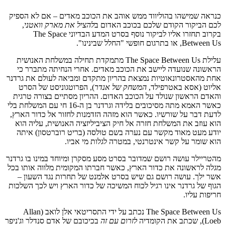
כנראה שמישהו בהוליווד ממש אוהב את הכוכב מאדים – אם לא הספיק
לכם הביקור הקודם שלכם בכוכב האדום ב
להציל את מארק וואטני
,
בקרוב תחזרו אליו לביקור נוסף בסרט המדע הבדיוני The Space
Between Us, או בתרגום חופשי "החלל שבינינו".
עלילת The Space Between Us מתמקדת תחילה במשלחת האנושית
הראשונה שנועדה ליישב את הכוכב מאדים. אחרי הנחיתה מתברר כי
אחת מהאסטרונאוטיות נמצאת בהריון מתקדם ומביאה לעולם את גרדנר
אליוט (אסא באטרפילד,
המשחק של אנדר
), הפרוטגוניסט של הסרט
והאדם הראשון שנולד על הכוכב האדום. ההריון מסתיים בצורה טרגית
כאשר האמא מתה מסיכובים בלידה וגרדנר בן ה-16 חי עם המשלחת בלי
לדעת דבר על שורשיו. כאשר הוא מזהה הזדמנות לחזור אל כדור הארץ,
הוא עוזב את המשלחת חזרה אל חיק הציביליזציה האנושית, עליה הוא
יודע מעט מאוד מקשר עם נערה בשם טולסה (בריט רוברטסון) איתה
הוא שומר על קשר אינטרנטי, במטרה לגלות מי אביו.
מהטריילר עושה רושם שמדובר בסרט מסע מסקרן ומיוחד במינו בו גרדנר
מגלה לראשונה את כדור הארץ, כאשר חברתו המקומית מלווה אותו בכל
אשר ילך. עושה רושם גם שיש בסרט אלמנט של תחרות נגד השעון –
הגוף של גרדנר אינו רגיל לכוח המשיכה של כדור הארץ ויש לכך השלכות
חריפות עליו.
The Space Between Us נכתב על ידי התסריטאי אלן לואב (Allan
Loeb), שכתב את הקומדיה
לזרום עם זה
בכיכובם של אדם סנדלר וג'ניפר