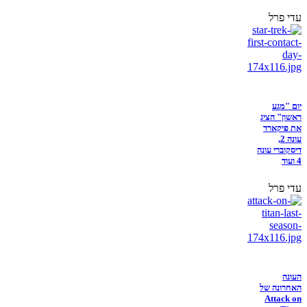
עדי פרל
יום "מגע
ראשון" הציג
את פיקארד
עונה 2,
דיסקוברי עונה
4 ועוד
עדי פרל
העונה
האחרונה של
Attack on