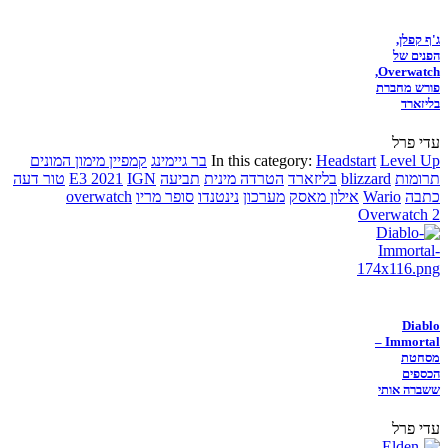
ג'ף קפלן,
הפנים של
Overwatch,
פורש מחברת
בליזארד
עדי פרל
Level Up
Headstart
In this category:
בר גיימינג
קמפיין מימון המונים
תרומות
blizzard
בליזארד
הטרדה מינית
תביעה
IGN
E3 2021
טור דעה
כתבה
Wario
אילון מאסק
מערכון
נינטנדו
סופר מריו
overwatch
Overwatch 2
Diablo
Immortal –
מסחטת
הכספים
ששברה אותי
עדי פרל