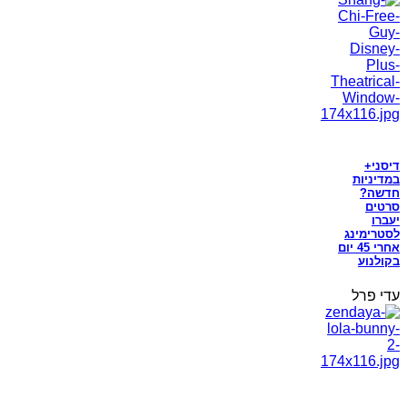
דיסני+
במדיניות
חדשה?
סרטים
יעברו
לסטרימינג
אחרי 45 יום
בקולנוע
עדי פרל