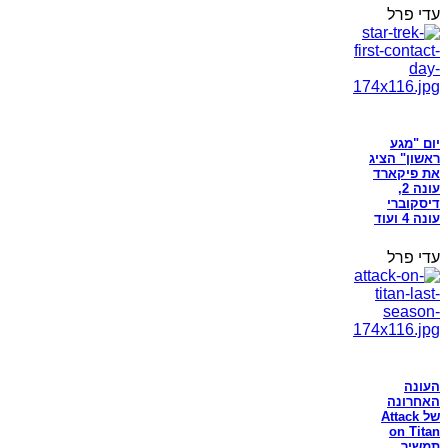
עדי פרל
יום "מגע
ראשון" הציג
את פיקארד
עונה 2,
דיסקוברי
עונה 4 ועוד
עדי פרל
העונה
האחרונה
של Attack
on Titan
תמשיך