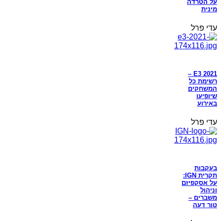
על הטרדה
מינית
עדי פרל
E3 2021 –
רשימת כל
המשחקים
שיופיעו
באירוע
עדי פרל
בעקבות
תקרית IGN:
על אסקפיזם
וניהול
משברים –
טור דעה