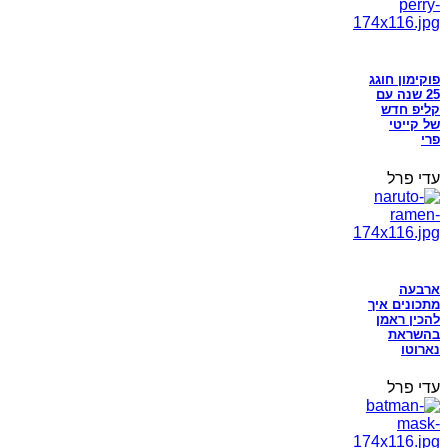
פוקימון חוגג
25 שנה עם
קליפ חדש
של קייטי
פרי
עדי פרל
ארבעה
מתכונים איך
להכין ראמן
בהשראת
נארוטו
עדי פרל