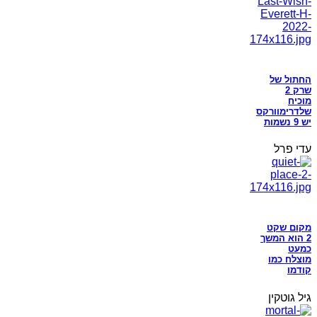
החתול של
שרק 2
מוכיח
שלדרימוורקס
יש 9 נשמות
עדי פרל
מקום שקט
2 הוא המשך
כמעט
מוצלח כמו
קודמו
גיל גוטקין