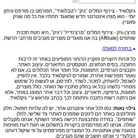
גיקלואיד - צירוף המלים "גיק" ו"טבלואיד", הפורמט בו מודפס עיתון
יומי - הוא מגזין אינטרנטי חדש שמאגד תחתיו את כל מה שגיק
ומעניין.
מרצ'ן-גיק - צירוף המלים "מרצ'נדייז" ו"גיק", היא חנות תכנית
שותפים (Affiliate) בה אנו מאגדים מוצרים מגניבים מרחבי הרשת.
בחזרה למעלה
כל זכויות היוצרים והקניין הרוחני המופיעים באתר זה לרבות
התוכנה, בסיס הנתונים, הטקסטים, התיאורים, עיצוב האתר,
הקבצים הגרפיים, התמונות, וכל חומר אחר הכלולים בו, אם לא
נאמר מפורשות אחרת, שמורים לגיקלואיד בלבד. אין להפיץ,
לשכפל, להעתיק, למכור, לשדר, לפרסם, או לעשות כל שימוש
מסחרי כלשהו בכל או בחלק מתכניו של האתר, כולל מוצרים,
תמונות, גרפיקה, תיאורים, עיצוב וכל דבר אחר המוצג באתר, אלא
אם ניתנה רשות כתובה וחתומה לכך בכתב ומראש ע''י גיקלואיד.
גילוי נאות:
כמו לכל אתר אינטרנט אחר, יש לנו עלויות תפעול. חלק
מהלינקים באתר הם לינקים שמפנים לאתרי צד שלישי, להלן
"שותפים". במידה ומתבצעת רכישה באתר השותף, אנחנו מקבלים
עמלה. אנחנו לא מפרסמים ביקורות בתשלום או חוות דעת מזויפות
בטענה שהן אותנטיות. כל המוצרים מפורסמים על פי שיקול דעתנו
הבלעדי כי אנחנו חושבים שהם מגניבים.