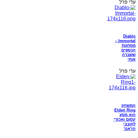
עדי פרל
Diablo
Immortal –
מסחטת
הכספים
ששברה
אותי
עדי פרל
המשחק
Elden Ring
הוא מסע
קסום ואכזרי
לחובבי
הז'אנר