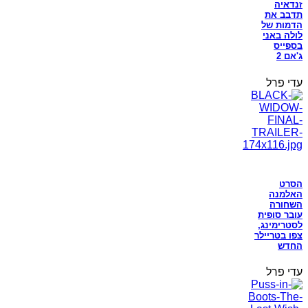
זנדאיה
תדבב את
הדמות של
לולה באני
בספייס
ג'אם 2
עדי פרל
הסרט
האלמנה
השחורה
עובר סופית
לסטרימינג,
צפו בטריילר
החדש
עדי פרל