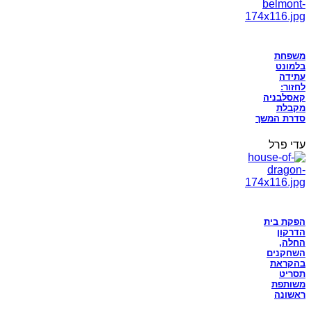
משפחת
בלמונט
עתידה
לחזור:
קאסלבניה
מקבלת
סדרת המשך
עדי פרל
הפקת בית
הדרקון
החלה,
השחקנים
בהקראת
תסריט
משותפת
ראשונה