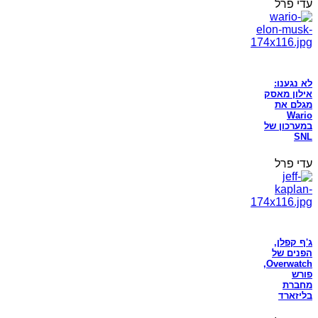
עדי פרל
לא נגענו:
אילון מאסק
מגלם את
Wario
במערכון של
SNL
עדי פרל
ג'ף קפלן,
הפנים של
Overwatch,
פורש
מחברת
בליזארד