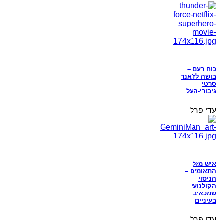
כוח רעם –
בושה לז'אנר
סרטי
גיבורי-העל
עדי פרל
איש מזל
התאומים –
הניסוי
הקולנועי
שמכאיב
בעיניים
עדי פרל