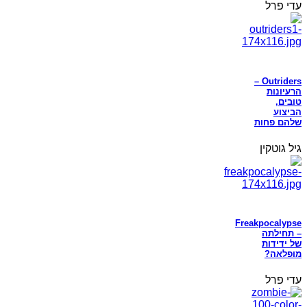
עדי פרל
Outriders –
הרעיונות
טובים,
הביצוע
שלהם פחות
גיל גוטקין
Freakpocalypse
– תחילתה
של ידידות
מופלאה?
עדי פרל