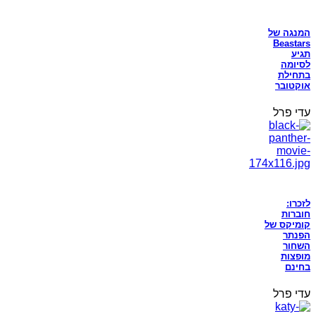
המנגה של
Beastars
תגיע
לסיומה
בתחילת
אוקטובר
עדי פרל
לזכרו:
חוברות
קומיקס של
הפנתר
השחור
מופצות
בחינם
עדי פרל