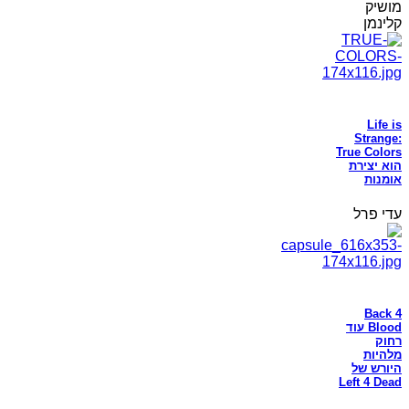
מושיק
קלינמן
Life is
Strange:
True Colors
הוא יצירת
אומנות
עדי פרל
Back 4
Blood עוד
רחוק
מלהיות
היורש של
Left 4 Dead