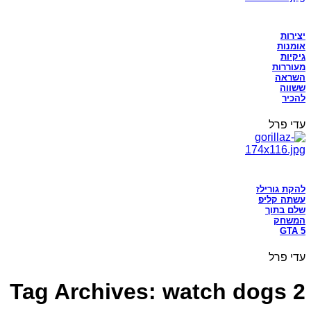
יצירות
אומנות
גיקיות
מעוררות
השראה
ששווה
להכיר
עדי פרל
להקת גורילז
עשתה קליפ
שלם בתוך
המשחק
GTA 5
עדי פרל
Tag Archives: watch dogs 2