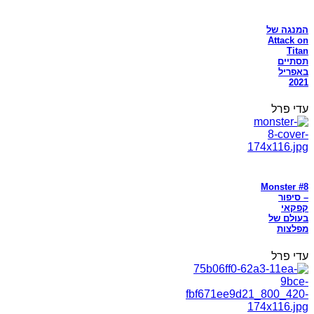
המנגה של
Attack on
Titan
תסתיים
באפריל
2021
עדי פרל
Monster #8
– סיפור
קפקאי
בעולם של
מפלצות
עדי פרל