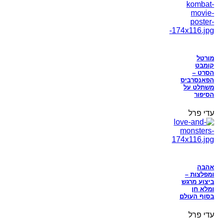
מורטל
קומבט
הסרט –
הפאנסרביס
משתלט על
הסיפור
עדי פרל
אהבה
ומפלצות –
ביצוע מרגש
ומלא חן
בסוף העולם
עדי פרל