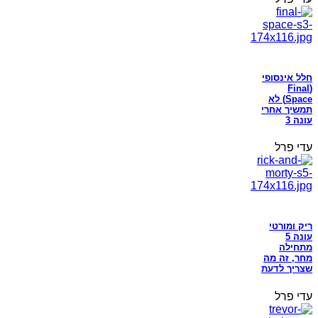
חלל אינסופי
(Final
Space) לא
תמשיך אחרי
עונה 3
עדי פרל
ריק ומורטי
עונה 5
מתחילה
מחר, זה מה
שצריך לדעת
עדי פרל