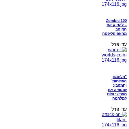
Zombie 100
– להפיק את
המיטב
מהאפוקליפסה
עדי פרל
"מלחמת
העולמות"
והמטבע
שהוציא את
מעריצי וולס
למלחמה
עדי פרל