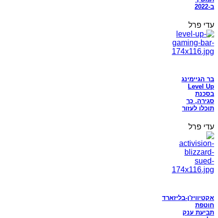
ב-2022
עדי פרל
בר הגיימינג
Level Up
בסכנת
סגירה, כך
תוכלו לעזור
עדי פרל
אקטיוויז'ן-בליזארד
חוטפת
תביעת ענק