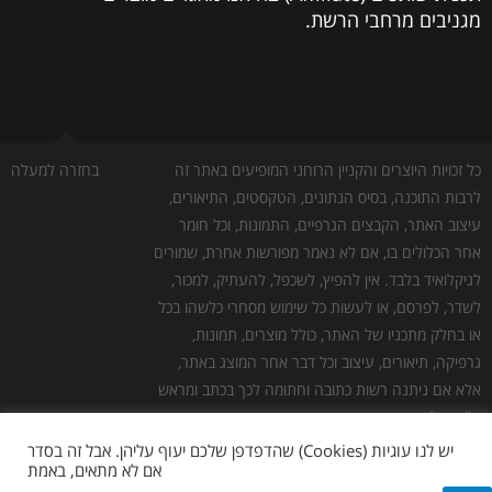
מגניבים מרחבי הרשת.
כל זכויות היוצרים והקניין הרוחני המופיעים באתר זה
בחזרה למעלה
לרבות התוכנה, בסיס הנתונים, הטקסטים, התיאורים,
עיצוב האתר, הקבצים הגרפיים, התמונות, וכל חומר
אחר הכלולים בו, אם לא נאמר מפורשות אחרת, שמורים
לגיקלואיד בלבד. אין להפיץ, לשכפל, להעתיק, למכור,
לשדר, לפרסם, או לעשות כל שימוש מסחרי כלשהו בכל
או בחלק מתכניו של האתר, כולל מוצרים, תמונות,
גרפיקה, תיאורים, עיצוב וכל דבר אחר המוצג באתר,
אלא אם ניתנה רשות כתובה וחתומה לכך בכתב ומראש
ע''י גיקלואיד.
גילוי נאות:
כמו לכל אתר אינטרנט אחר, יש לנו עלויות
יש לנו עוגיות (Cookies) שהדפדפן שלכם יעוף עליהן. אבל זה בסדר
אם לא מתאים, באמת
תפעול. חלק מהלינקים באתר הם לינקים שמפנים