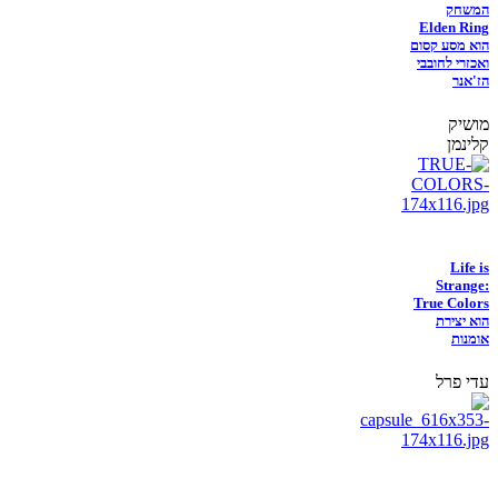
המשחק
Elden Ring
הוא מסע קסום
ואכזרי לחובבי
הז'אנר
מושיק
קלינמן
Life is
Strange:
True Colors
הוא יצירת
אומנות
עדי פרל