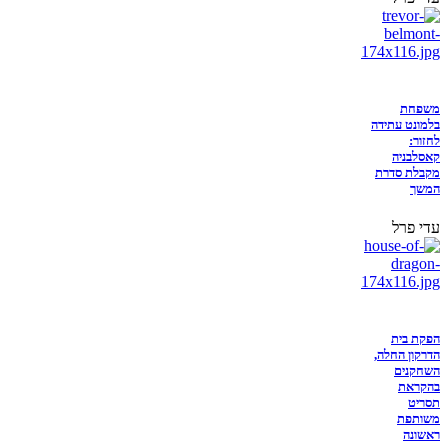
משפחת
בלמונט עתידה
לחזור:
קאסלבניה
מקבלת סדרת
המשך
עדי פרל
הפקת בית
הדרקון החלה,
השחקנים
בהקראת
תסריט
משותפת
ראשונה