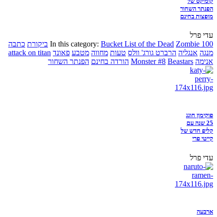
קומיקס של
הפנתר השחור
מופצות בחינם
עדי פרל
Zombie 100
Bucket List of the Dead
In this category:
ביקורת
כתבה
מנגה
אנגליה
הרברט גורג' וולס
טעות
מחווה
מטבע
פאונד
attack on titan
אנימה
Beastars
Monster #8
הורדה בחינם
הפנתר השחור
פוקימון חוגג
25 שנה עם
קליפ חדש של
קייטי פרי
עדי פרל
ארבעה