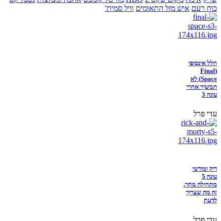
כוח רעם
איש מזל התאומים
וויל סמית'
חלל אינסופי
(Final
Space) לא
תמשיך אחרי
עונה 3
עדי פרל
ריק ומורטי
עונה 5
מתחילה מחר,
זה מה שצריך
לדעת
עדי פרל