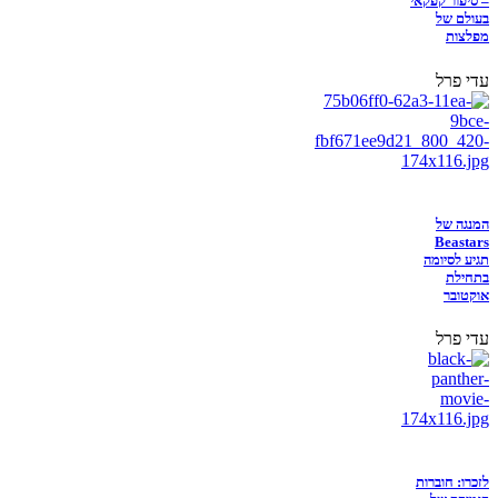
– סיפור קפקאי
בעולם של
מפלצות
עדי פרל
המנגה של
Beastars
תגיע לסיומה
בתחילת
אוקטובר
עדי פרל
לזכרו: חוברות