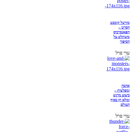
מורטל קומבט
הסרט –
הפאנסרביס
משתלט על
הסיפור
עדי פרל
אהבה
ומפלצות –
ביצוע מרגש
ומלא חן בסוף
העולם
עדי פרל