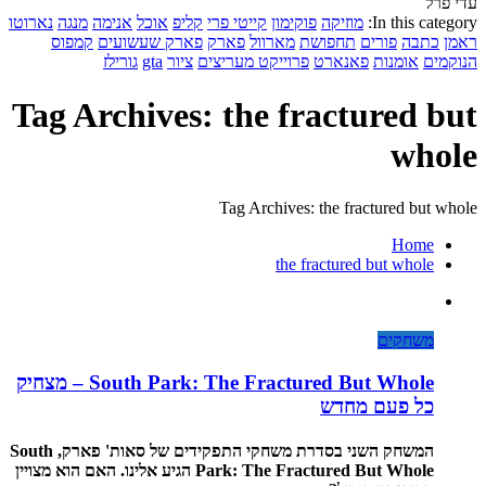
עדי פרל
In this category:
מוזיקה
פוקימון
קייטי פרי
קליפ
אוכל
אנימה
מנגה
נארוטו
ראמן
כתבה
פורים
תחפושת
מארוול
פארק
פארק שעשועים
קמפוס
הנוקמים
אומנות
פאנארט
פרוייקט מעריצים
ציור
gta
גורילז
Tag Archives: the fractured but
whole
Tag Archives: the fractured but whole
Home
the fractured but whole
משחקים
South Park: The Fractured But Whole – מצחיק
כל פעם מחדש
המשחק השני בסדרת משחקי התפקידים של סאות' פארק, South
Park: The Fractured But Whole הגיע אלינו. האם הוא מצויין