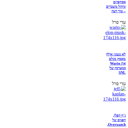
אסקפיזם
וניהול משברים
– טור דעה
עדי פרל
לא נגענו: אילון
מאסק מגלם
את Wario
במערכון של
SNL
עדי פרל
ג'ף קפלן,
הפנים של
Overwatch,