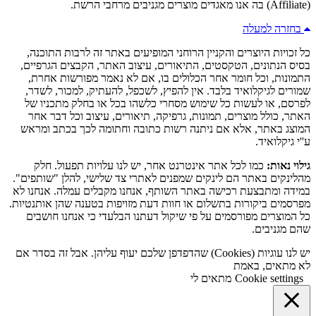
(Affiliate) בה אנו מאגדים מוצרים מגניבים מרחבי הרשת.
בחזרה למעלה
כל זכויות היוצרים והקניין הרוחני המופיעים באתר זה לרבות התוכנה,
בסיס הנתונים, הטקסטים, התיאורים, עיצוב האתר, הקבצים הגרפיים,
התמונות, וכל חומר אחר הכלולים בו, אם לא נאמר מפורשות אחרת,
שמורים לגיקלואיד בלבד. אין להפיץ, לשכפל, להעתיק, למכור, לשדר,
לפרסם, או לעשות כל שימוש מסחרי כלשהו בכל או בחלק מתכניו של
האתר, כולל מוצרים, תמונות, גרפיקה, תיאורים, עיצוב וכל דבר אחר
המוצג באתר, אלא אם ניתנה רשות כתובה וחתומה לכך בכתב ומראש
ע''י גיקלואיד.
גילוי נאות:
כמו לכל אתר אינטרנט אחר, יש לנו עלויות תפעול. חלק
מהלינקים באתר הם לינקים שמפנים לאתרי צד שלישי, להלן "שותפים".
במידה ומתבצעת רכישה באתר השותף, אנחנו מקבלים עמלה. אנחנו לא
מפרסמים ביקורות בתשלום או חוות דעת מזויפות בטענה שהן אותנטיות.
כל המוצרים מפורסמים על פי שיקול דעתנו הבלעדי כי אנחנו חושבים
שהם מגניבים.
יש לנו עוגיות (Cookies) שהדפדפן שלכם יעוף עליהן. אבל זה בסדר אם
לא מתאים, באמת
Cookie settings
מתאים לי