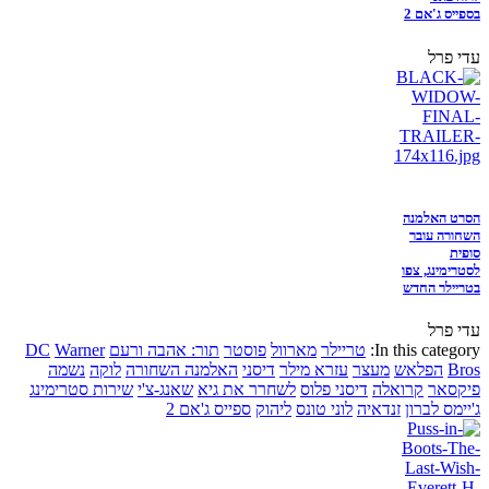
בספייס ג'אם 2
עדי פרל
הסרט האלמנה
השחורה עובר
סופית
לסטרימינג, צפו
בטריילר החדש
עדי פרל
In this category:
טריילר
מארוול
פוסטר
תור: אהבה ורעם
Warner
DC
Bros
הפלאש
מעצר
עזרא מילר
דיסני
האלמנה השחורה
לוקה
נשמה
פיקסאר
קרואלה
דיסני פלוס
לשחרר את גיא
שאנג-צ'י
שירות סטרימינג
ג'יימס לברון
זנדאיה
לוני טונס
ליהוק
ספייס ג'אם 2