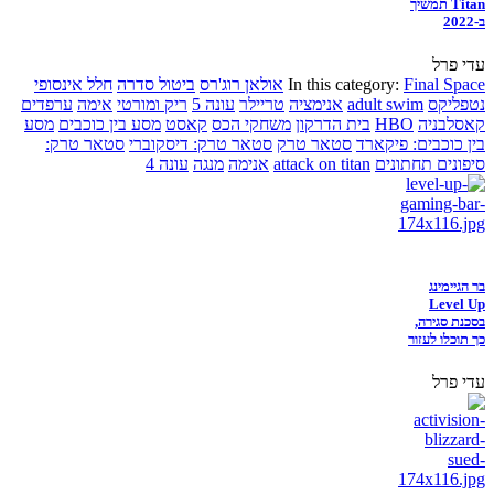
Titan תמשיך
ב-2022
עדי פרל
Final Space
In this category:
אולאן רוג'רס
ביטול סדרה
חלל אינסופי
נטפליקס
adult swim
אנימציה
טריילר
עונה 5
ריק ומורטי
אימה
ערפדים
קאסלבניה
HBO
בית הדרקון
משחקי הכס
קאסט
מסע בין כוכבים
מסע
בין כוכבים: פיקארד
סטאר טרק
סטאר טרק: דיסקוברי
סטאר טרק:
סיפונים תחתונים
attack on titan
אנימה
מנגה
עונה 4
בר הגיימינג
Level Up
בסכנת סגירה,
כך תוכלו לעזור
עדי פרל