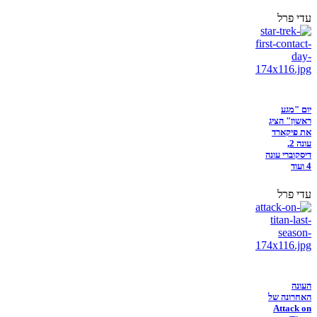
עדי פרל
יום "מגע
ראשון" הציג
את פיקארד
עונה 2,
דיסקוברי עונה
4 ועוד
עדי פרל
העונה
האחרונה של
Attack on