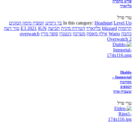
פורש מחברת
בליזארד
עדי פרל
Level Up
Headstart
In this category:
בר גיימינג
קמפיין מימון המונים
תרומות
blizzard
בליזארד
הטרדה מינית
תביעה
IGN
E3 2021
טור דעה
כתבה
Wario
אילון מאסק
מערכון
נינטנדו
סופר מריו
overwatch
Overwatch 2
Diablo
Immortal –
מסחטת
הכספים
ששברה אותי
עדי פרל