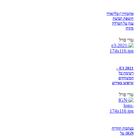
אקטיוויז'ן-בליזארד
חוטפת תביעת
ענק על הטרדה
מינית
עדי פרל
E3 2021 –
רשימת כל
המשחקים
שיופיעו באירוע
עדי פרל
בעקבות תקרית
IGN: על