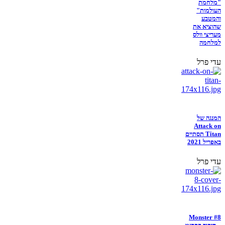
"מלחמת
העולמות"
והמטבע
שהוציא את
מעריצי וולס
למלחמה
עדי פרל
המנגה של
Attack on
Titan תסתיים
באפריל 2021
עדי פרל
Monster #8