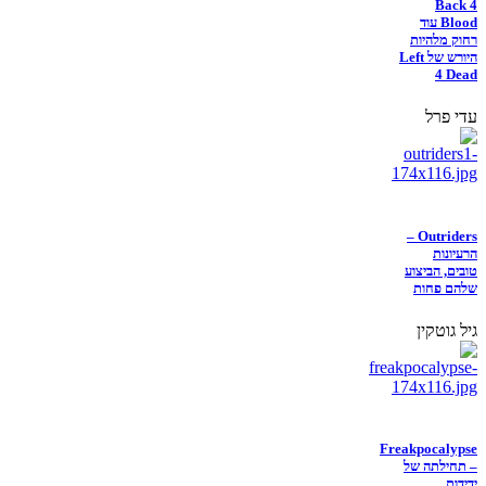
Back 4
Blood עוד
רחוק מלהיות
היורש של Left
4 Dead
עדי פרל
Outriders –
הרעיונות
טובים, הביצוע
שלהם פחות
גיל גוטקין
Freakpocalypse
– תחילתה של
ידידות