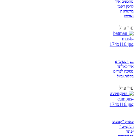
מתכונים איך
להכין ראמן
בהשראת
נארוטו
עדי פרל
נשף מסיכות:
איך לאלתר
מסיכה לפורים
בקלות ובזול
עדי פרל
פארק "קמפוס
הנוקמים"
יפתח