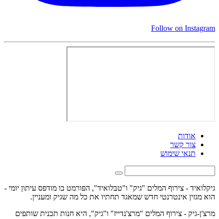
Follow on Instagram
אודות
צור קשר
תנאי שימוש
גיקלואיד - צירוף המלים "גיק" ו"טבלואיד", הפורמט בו מודפס עיתון יומי -
הוא מגזין אינטרנטי חדש שמאגד תחתיו את כל מה שגיק ומעניין.
מרצ'ן-גיק - צירוף המלים "מרצ'נדייז" ו"גיק", היא חנות תכנית שותפים