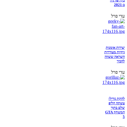
בקליפורניה
ב-2021
עדי פרל
יצירות אומנות
גיקיות מעוררות
השראה ששווה
להכיר
עדי פרל
להקת גורילז
עשתה קליפ
שלם בתוך
המשחק GTA
5