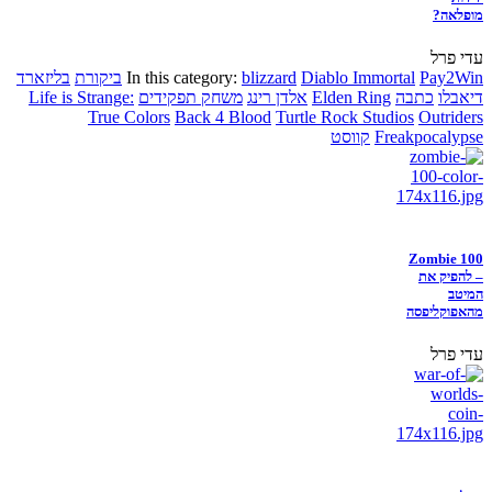
מופלאה?
עדי פרל
Pay2Win
Diablo Immortal
blizzard
In this category:
ביקורת
בליזארד
דיאבלו
כתבה
Elden Ring
אלדן רינג
משחק תפקידים
Life is Strange:
True Colors
Back 4 Blood
Turtle Rock Studios
Outriders
Freakpocalypse
קווסט
Zombie 100
– להפיק את
המיטב
מהאפוקליפסה
עדי פרל