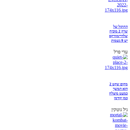
החתול של
שרק 2 מוכיח
שלדרימוורקס
יש 9 נשמות
עדי פרל
מקום שקט 2
הוא המשך
כמעט מוצלח
כמו קודמו
גיל גוטקין