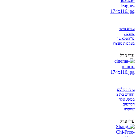
עזרא מילר
מושעה
מ"הפלאש"
בעקבות מעצרו
עדי פרל
בתי הקולנוע
חוזרים ב-27
במאי, אלה
הסרטים
שיוקרנו
עדי פרל