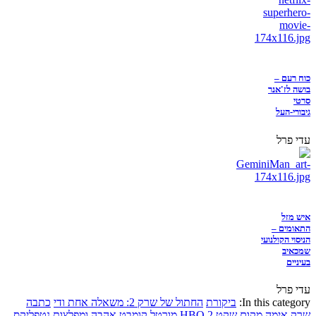
כוח רעם –
בושה לז'אנר
סרטי
גיבורי-העל
עדי פרל
איש מזל
התאומים –
הניסוי הקולנועי
שמכאיב
בעיניים
עדי פרל
In this category:
ביקורת
החתול של שרק 2: משאלה אחת ודי
כתבה
שרק
אימה
מקום שקט 2
HBO
מורטל קומבט
אהבה ומפלצות
נטפליקס