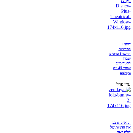
דיסני+
במדיניות
חדשה? סרטים
יעברו
לסטרימינג
אחרי 45 יום
בקולנוע
עדי פרל
זנדאיה תדבב
את הדמות של
לולה באני