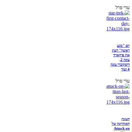
עדי פרל
יום "מגע
ראשון" הציג
את פיקארד
עונה 2,
דיסקוברי עונה
4 ועוד
עדי פרל
העונה
האחרונה של
Attack on