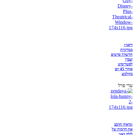
דיסני+
במדיניות
חדשה? סרטים
יעברו
לסטרימינג
אחרי 45 יום
בקולנוע
עדי פרל
זנדאיה תדבב
את הדמות של
לולה באני