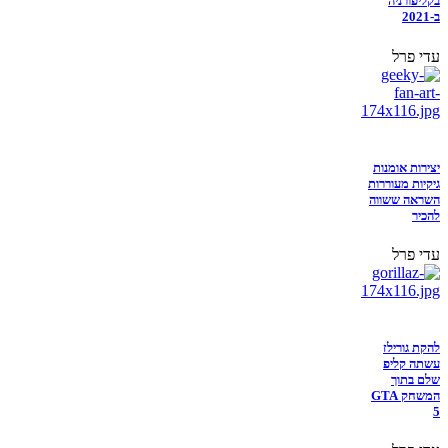
בקליפורניה
ב-2021
עדי פרל
יצירות אומנות
גיקיות מעוררות
השראה ששווה
להכיר
עדי פרל
להקת גורילז
עשתה קליפ
שלם בתוך
המשחק GTA
5