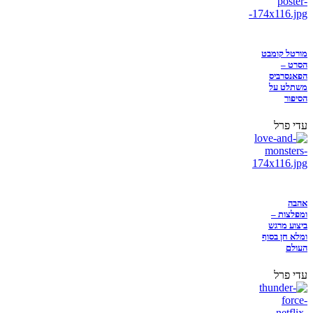
מורטל קומבט
הסרט –
הפאנסרביס
משתלט על
הסיפור
עדי פרל
אהבה
ומפלצות –
ביצוע מרגש
ומלא חן בסוף
העולם
עדי פרל