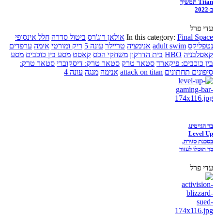
Titan תמשיך
ב-2022
עדי פרל
Final Space
In this category:
אולאן רוג'רס
ביטול סדרה
חלל אינסופי
נטפליקס
adult swim
אנימציה
טריילר
עונה 5
ריק ומורטי
אימה
ערפדים
קאסלבניה
HBO
בית הדרקון
משחקי הכס
קאסט
מסע בין כוכבים
מסע
בין כוכבים: פיקארד
סטאר טרק
סטאר טרק: דיסקוברי
סטאר טרק:
סיפונים תחתונים
attack on titan
אנימה
מנגה
עונה 4
בר הגיימינג
Level Up
בסכנת סגירה,
כך תוכלו לעזור
עדי פרל