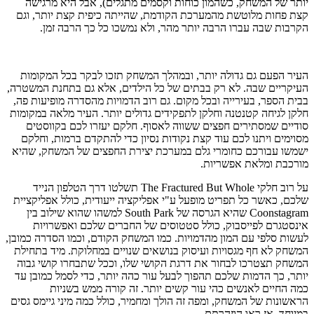
יותר של המשחק, כשהמון כוחות וקסמים מתגלים), אבל היא מרגישה
קצת פחות מלוטשת מהמערכת הקודמת, שהייתה כיפית קצת יותר, וגם
הקרבות שבה עברו הרבה יותר מהר, ולא נמשכו כל כך הרבה זמן.
העיר הפעם גם גדולה יותר, ובמהלך המשחק תזכו לבקר בכל המקומות
העיקריים שבה. לא רק בבתים של כל הילדים, אלא גם בתחנת המשטרה,
בבית הספר, בעירייה ובכל מקום. גם רוב הדמויות מהסדרה מופיעות פה,
חלקן לגיחה קטנטנה וחלקן לתפקידים גדולים יותר. העיר מלאה במקומות
סודיים שמסתירים חפצים ששווה לאסוף. חלקם יעזרו לכם בקווסטים
מסוימים ויתנו לכם עוד קצת נקודות נסיון כדי להתקדם ברמות, וחלקם
ישמשו עבורכם כחומרי גלם במערכת יצירת החפצים של המשחק, שהיא
מורכבת ומלאת אפשריות.
על רוב חלקי The Fractured But Whole תשלטו דרך הטלפון הנייד
שלכם, כאשר כל תפריט מופעל ע"י אפליקציה ייעודית, כולל אפליקציית
Coonstagram שהיא הגרסה של South Park למשהו שהוא שילוב בין
אינסטגרם לפייסבוק, כולל סטטוסים של החברים שלכם ואפשרויות
לעשות סלפי עם המון מהדמויות. כמו המשחק הקודם, וכמו הסדרה כמובן,
המשחק לא חף מגסויות ועיסוק בנושאים שנויים במחלוקת. מיד בתחילת
המשחק תצטרכו לבחור את דרגת הקושי שלו, וככל שתבחרו קושי גבוה
יותר, כך הדמות שלכם תהפוך לבעל עור כהה יותר, כדי לסמל כמובן עד
כמה החיים לאנשים כהי עור קשים יותר. זה קורה ממש בשניות
הראשונות של המשחק, ומפה זה הולך ומחמיר, כולל כמה מיני גיימס גסים
במיוחד, אז ראו הוזהרתם.