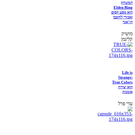
המשחק
Elden Ring
הוא מסע קסום
ואכזרי לחובבי
הז'אנר
מושיק
קלינמן
Life is
Strange:
True Colors
הוא יצירת
אומנות
עדי פרל