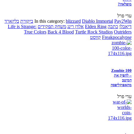
מופלאה?
עדי פרל
Pay2Win
Diablo Immortal
blizzard
In this category:
ביקורת
בליזארד
דיאבלו
כתבה
Elden Ring
אלדן רינג
משחק תפקידים
Life is Strange:
True Colors
Back 4 Blood
Turtle Rock Studios
Outriders
Freakpocalypse
קווסט
Zombie 100
– להפיק את
המיטב
מהאפוקליפסה
עדי פרל