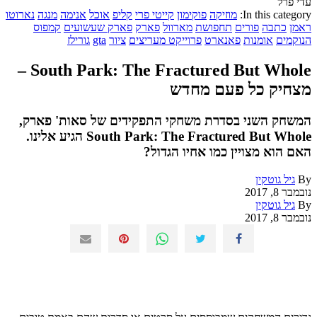
עדי פרל
In this category:
מוזיקה
פוקימון
קייטי פרי
קליפ
אוכל
אנימה
מנגה
נארוטו
ראמן
כתבה
פורים
תחפושת
מארוול
פארק
פארק שעשועים
קמפוס
הנוקמים
אומנות
פאנארט
פרוייקט מעריצים
ציור
gta
גורילז
South Park: The Fractured But Whole –
מצחיק כל פעם מחדש
המשחק השני בסדרת משחקי התפקידים של סאות' פארק,
South Park: The Fractured But Whole הגיע אלינו.
האם הוא מצויין כמו אחיו הגדול?
By
גיל גוטקין
נובמבר 8, 2017
By
גיל גוטקין
נובמבר 8, 2017