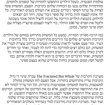
עולמות הפנטזיה, כשכל הילדים התחפשו לדמויות של קוסמים ולוחמים,
ומהדמויות שלהם נבעו גם הכוחות שלהם בקרבות. הפעם, המשחק פונה
לצחוק על טרנד הסופר גיבורים שכבש את העולם בשנים האחרונות. כל
ילד אימץ לעצמו זהות בדויה של סופר גיבור שונה, ויחד הם יוצאים
להילחם בקבוצת הילדים היריבה על הזכות להציל חתול אובד בשכונה
ולקבל את הפרס של 100 הדולר, כדי ליצור לעצמם פרנצ'ייז מצליח עם
המון סרטי המשך, כמובן.
כמו הרבה מפרקי הסדרה, כמעט כל המשחק מתרחש במוחם של הילדים.
הקרבות הסוערים שלהם נגד היריבים מתרחשים בדרך כלל ברחובות
העיר, ומדי פעם אפשר לראות שמכונית שעוברת ברחוב עוצרת לגמרי את
המשחק, הם כולם רצים למדרכה כדי לתת לה לעבור, ואחר כך חוזרים
לקרב כאילו כלום לא קרה. הרגעים הקטנים האלה מפוזרים לאורך כל
המשחק, ואחד הדברים הכי כיפיים בו הוא לראות ולגלות אותם, כמו
למשל חפץ קסום שמעניק כוחות נסתרים שהוא בעצם ספינר.
מערכת הקרבות של The Fractured But Whole עברה שינוי די גדול.
הקרבות עדיין מתרחשים בתורות, אבל הפעם לוח המשחק מחולק
למשבצות, בדומה למשחקי אסטרטגיה בתורות, וכל תור צריך לבחור לא
רק את ההתקפה שרוצים לבצע, אלא גם את המיקום של השחקן. המיקום
גם קובע אילו התקפות אפשר לבצע (וגם מאילו התקפות תיפגעו). יש
כוחות שתוקפים משבצת אחת בלוח, יש כאלה שתוקפים שורה שלמה
ועוד ועוד. מערכת הקרבות מורכבת למדי (במיוחד בשלבים המאוחרים