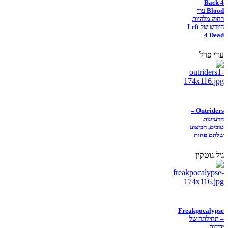
Back 4
Blood עוד
רחוק מלהיות
היורש של Left
4 Dead
עדי פרל
Outriders –
הרעיונות
טובים, הביצוע
שלהם פחות
גיל גוטקין
Freakpocalypse
– תחילתה של
ידידות