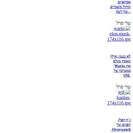
אסקפיזם
וניהול משברים
– טור דעה
עדי פרל
לא נגענו: אילון
מאסק מגלם
את Wario
במערכון של
SNL
עדי פרל
ג'ף קפלן,
הפנים של
Overwatch,