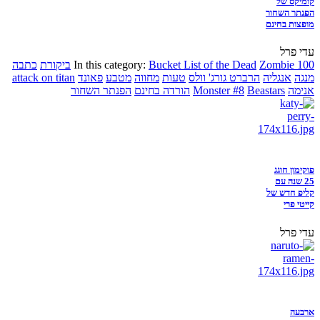
קומיקס של
הפנתר השחור
מופצות בחינם
עדי פרל
Zombie 100
Bucket List of the Dead
In this category:
ביקורת
כתבה
מנגה
אנגליה
הרברט גורג' וולס
טעות
מחווה
מטבע
פאונד
attack on titan
אנימה
Beastars
Monster #8
הורדה בחינם
הפנתר השחור
פוקימון חוגג
25 שנה עם
קליפ חדש של
קייטי פרי
עדי פרל
ארבעה