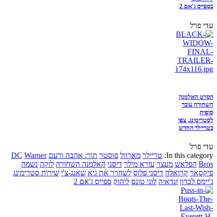
בספייס ג'אם 2
עדי פרל
הסרט האלמנה
השחורה עובר
סופית
לסטרימינג, צפו
בטריילר החדש
עדי פרל
In this category:
טריילר
מארוול
פוסטר
תור: אהבה ורעם
Warner
DC
Bros
הפלאש
מעצר
עזרא מילר
דיסני
האלמנה השחורה
לוקה
נשמה
פיקסאר
קרואלה
דיסני פלוס
לשחרר את גיא
שאנג-צ'י
שירות סטרימינג
ג'יימס לברון
זנדאיה
לוני טונס
ליהוק
ספייס ג'אם 2