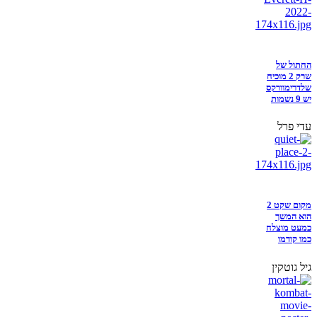
החתול של
שרק 2 מוכיח
שלדרימוורקס
יש 9 נשמות
עדי פרל
מקום שקט 2
הוא המשך
כמעט מוצלח
כמו קודמו
גיל גוטקין