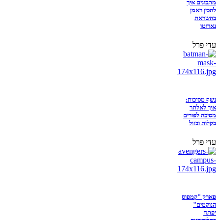
מתכונים איך
להכין ראמן
בהשראת
נארוטו
עדי פרל
נשף מסיכות:
איך לאלתר
מסיכה לפורים
בקלות ובזול
עדי פרל
פארק "קמפוס
הנוקמים"
יפתח