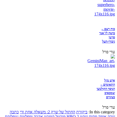
כוח רעם –
בושה לז'אנר
סרטי
גיבורי-העל
עדי פרל
איש מזל
התאומים –
הניסוי הקולנועי
שמכאיב
בעיניים
עדי פרל
In this category:
ביקורת
החתול של שרק 2: משאלה אחת ודי
כתבה
שרק
אימה
מקום שקט 2
HBO
מורטל קומבט
אהבה ומפלצות
נטפליקס