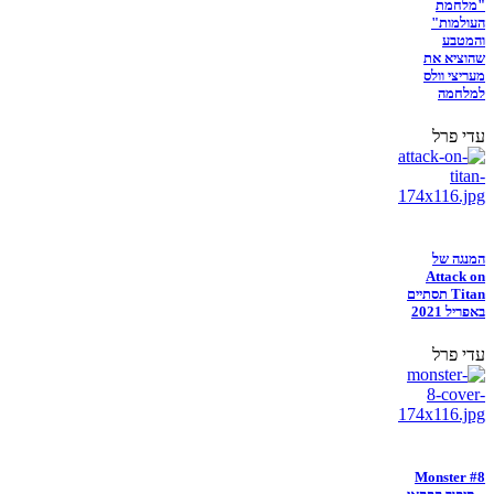
"מלחמת
העולמות"
והמטבע
שהוציא את
מעריצי וולס
למלחמה
עדי פרל
המנגה של
Attack on
Titan תסתיים
באפריל 2021
עדי פרל
Monster #8