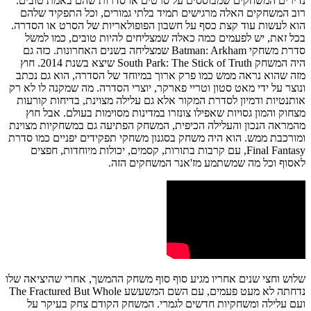
נדירים המשחקים שמבוססים על סרטים או סדרות שהם באמת טובים.
רוב המשחקים האלה מרגישים תמיד בלתי גמורים, וכל התפקיד שלהם
הוא לעשות עוד קצת כסף על חשבון הפופולאריות של הסרט או הסדרה.
בכל זאת, יש לפעמים כמה כאלה שמצליחים להיות טובים, כמו למשל
סדרת משחקי Batman: Arkham שמצליחה בשנים האחרונות. כזה גם
היה המשחק South Park: The Stick of Truth שיצא בשנת 2014. חוץ
מזה שהוא נראה ממש כמו פרק ארוך במיוחד של הסדרה, הוא גם נכתב
ונוצר על ידי מאט סטון וטריי פארקר, יוצרי הסדרה. מה שמקנה לו לא רק
אותנטיות ודמיון לסדרת המקור אלא גם עלילה מצוינת, בדיחות קורעות
מצחוק והמון גסויות שאפילו צונזרו במדינות מסוימות בעולם. אבל חוץ
מהמראה הנכון והעלילה הכיפית, המשחק הפתיעה גם במשחקיות מצוינת
ומורכבת ממש. הוא היה משחק בסגנון משחקי תפקידים יפניים כמו סדרת
Final Fantasy, עם קרבות בתורות, קסמים, יכולות מיוחדות, חפצים
לאסוף וכל מה שמשתמע מז'אנר המשחקים הזה.
שלוש וחצי שנים אחריו מגיע סוף סוף משחק ההמשך, אחרי שהיציאה שלו
נדחתה לא מעט פעמים, עם השם המשעשע The Fractured But Whole
ועם עלילה ומשחקיות חדשים לגמרי. המשחק הקודם צחק בעיקר על