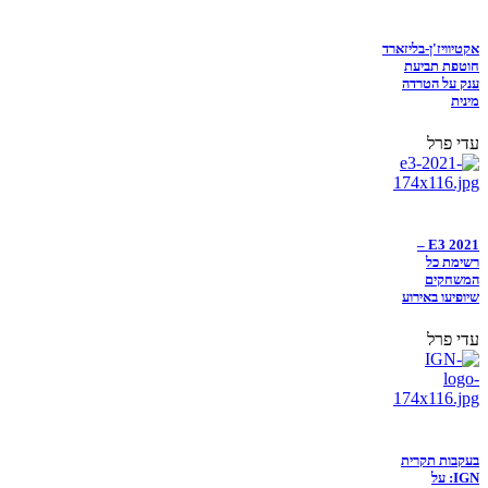
אקטיוויז'ן-בליזארד
חוטפת תביעת
ענק על הטרדה
מינית
עדי פרל
E3 2021 –
רשימת כל
המשחקים
שיופיעו באירוע
עדי פרל
בעקבות תקרית
IGN: על