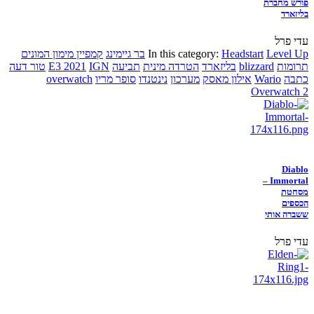
פורש מחברת
בליזארד
עדי פרל
Level Up
Headstart
In this category:
בר גיימינג
קמפיין מימון המונים
תרומות
blizzard
בליזארד
הטרדה מינית
תביעה
IGN
E3 2021
טור דעה
כתבה
Wario
אילון מאסק
מערכון
נינטנדו
סופר מריו
overwatch
Overwatch 2
Diablo
Immortal –
מסחטת
הכספים
ששברה אותי
עדי פרל