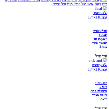
כוח רעם
איש מזל התאומים
וויל סמית'
חלל אינסופי
(Final
Space) לא
תמשיך אחרי
עונה 3
עדי פרל
ריק ומורטי
עונה 5
מתחילה מחר,
זה מה שצריך
לדעת
עדי פרל