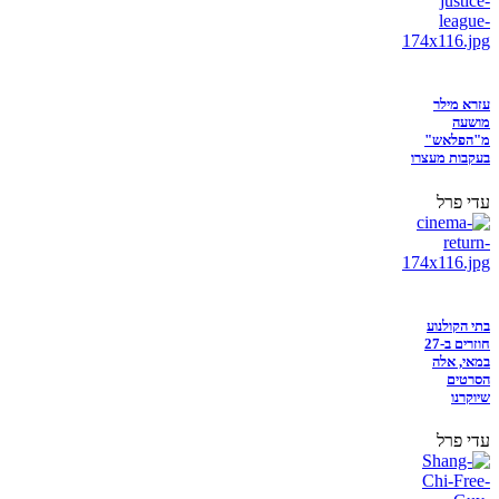
עזרא מילר
מושעה
מ"הפלאש"
בעקבות מעצרו
עדי פרל
בתי הקולנוע
חוזרים ב-27
במאי, אלה
הסרטים
שיוקרנו
עדי פרל