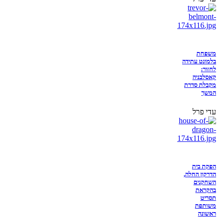
משפחת
בלמונט עתידה
לחזור:
קאסלבניה
מקבלת סדרת
המשך
עדי פרל
הפקת בית
הדרקון החלה,
השחקנים
בהקראת
תסריט
משותפת
ראשונה