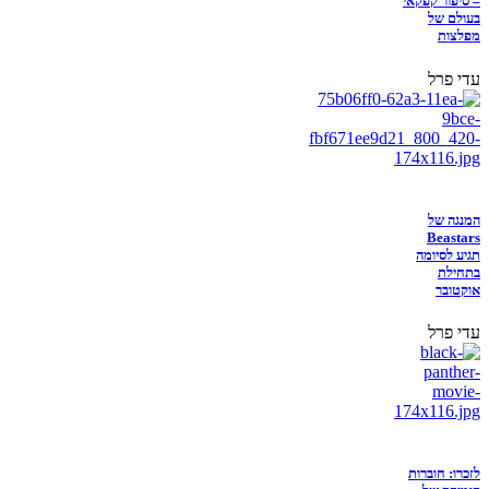
– סיפור קפקאי
בעולם של
מפלצות
עדי פרל
המנגה של
Beastars
תגיע לסיומה
בתחילת
אוקטובר
עדי פרל
לזכרו: חוברות