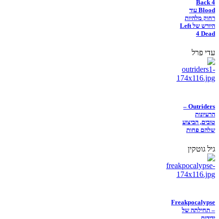
Back 4
Blood עוד
רחוק מלהיות
היורש של Left
4 Dead
עדי פרל
Outriders –
הרעיונות
טובים, הביצוע
שלהם פחות
גיל גוטקין
Freakpocalypse
– תחילתה של
ידידות