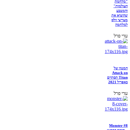
"מלחמת
העולמות"
והמטבע
שהוציא את
מעריצי וולס
למלחמה
עדי פרל
המנגה של
Attack on
Titan תסתיים
באפריל 2021
עדי פרל
Monster #8