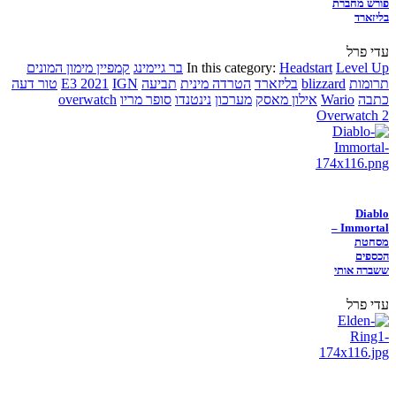
פורש מחברת
בליזארד
עדי פרל
Level Up
Headstart
In this category:
בר גיימינג
קמפיין מימון המונים
תרומות
blizzard
בליזארד
הטרדה מינית
תביעה
IGN
E3 2021
טור דעה
כתבה
Wario
אילון מאסק
מערכון
נינטנדו
סופר מריו
overwatch
Overwatch 2
Diablo
Immortal –
מסחטת
הכספים
ששברה אותי
עדי פרל