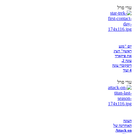
עדי פרל
יום "מגע
ראשון" הציג
את פיקארד
עונה 2,
דיסקוברי עונה
4 ועוד
עדי פרל
העונה
האחרונה של
Attack on