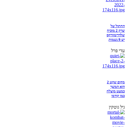
החתול של
שרק 2 מוכיח
שלדרימוורקס
יש 9 נשמות
עדי פרל
מקום שקט 2
הוא המשך
כמעט מוצלח
כמו קודמו
גיל גוטקין