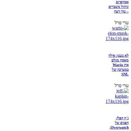
אסקפיזם
וניהול משברים
– טור דעה
עדי פרל
לא נגענו: אילון
מאסק מגלם
את Wario
במערכון של
SNL
עדי פרל
ג'ף קפלן,
הפנים של
Overwatch,