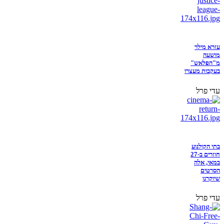
עזרא מילר
מושעה
מ"הפלאש"
בעקבות מעצרו
עדי פרל
בתי הקולנוע
חוזרים ב-27
במאי, אלה
הסרטים
שיוקרנו
עדי פרל