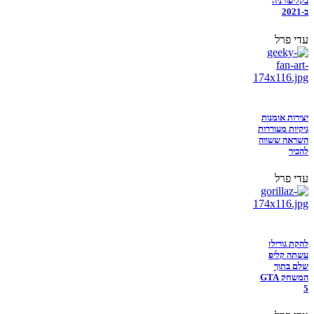
בקליפורניה
ב-2021
עדי פרל
יצירות אומנות
גיקיות מעוררות
השראה ששווה
להכיר
עדי פרל
להקת גורילז
עשתה קליפ
שלם בתוך
המשחק GTA
5