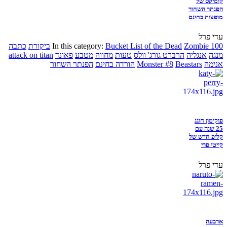
קומיקס של
הפנתר השחור
מופצות בחינם
עדי פרל
Zombie 100
Bucket List of the Dead
In this category:
ביקורת
כתבה
מנגה
אנגליה
הרברט גורג' וולס
טעות
מחווה
מטבע
פאונד
attack on titan
אנימה
Beastars
Monster #8
הורדה בחינם
הפנתר השחור
פוקימון חוגג
25 שנה עם
קליפ חדש של
קייטי פרי
עדי פרל
ארבעה