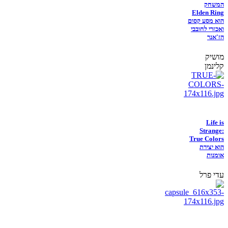
המשחק
Elden Ring
הוא מסע קסום
ואכזרי לחובבי
הז'אנר
מושיק
קלינמן
Life is
Strange:
True Colors
הוא יצירת
אומנות
עדי פרל