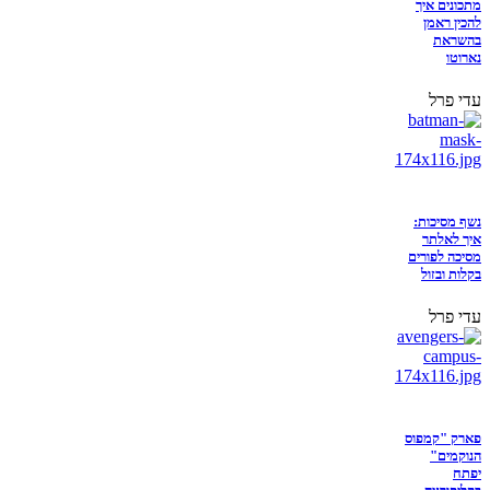
מתכונים איך
להכין ראמן
בהשראת
נארוטו
עדי פרל
נשף מסיכות:
איך לאלתר
מסיכה לפורים
בקלות ובזול
עדי פרל
פארק "קמפוס
הנוקמים"
יפתח