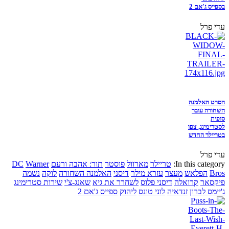
בספייס ג'אם 2
עדי פרל
הסרט האלמנה
השחורה עובר
סופית
לסטרימינג, צפו
בטריילר החדש
עדי פרל
In this category:
טריילר
מארוול
פוסטר
תור: אהבה ורעם
Warner
DC
Bros
הפלאש
מעצר
עזרא מילר
דיסני
האלמנה השחורה
לוקה
נשמה
פיקסאר
קרואלה
דיסני פלוס
לשחרר את גיא
שאנג-צ'י
שירות סטרימינג
ג'יימס לברון
זנדאיה
לוני טונס
ליהוק
ספייס ג'אם 2