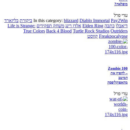
מופלאה?
עדי פרל
Pay2Win
Diablo Immortal
blizzard
In this category:
ביקורת
בליזארד
דיאבלו
כתבה
Elden Ring
אלדן רינג
משחק תפקידים
Life is Strange:
True Colors
Back 4 Blood
Turtle Rock Studios
Outriders
Freakpocalypse
קווסט
Zombie 100
– להפיק את
המיטב
מהאפוקליפסה
עדי פרל