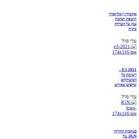
אקטיוויז'ן-בליזארד
חוטפת תביעת
ענק על הטרדה
מינית
עדי פרל
E3 2021 –
רשימת כל
המשחקים
שיופיעו באירוע
עדי פרל
בעקבות תקרית
IGN: על