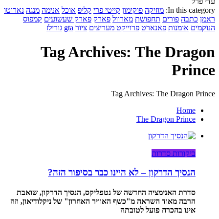
עדי פרל
In this category:
מוזיקה
פוקימון
קייטי פרי
קליפ
אוכל
אנימה
מנגה
נארוטו
ראמן
כתבה
פורים
תחפושת
מארוול
פארק
פארק שעשועים
קמפוס
הנוקמים
אומנות
פאנארט
פרוייקט מעריצים
ציור
gta
גורילז
Tag Archives: The Dragon
Prince
Tag Archives: The Dragon Prince
Home
The Dragon Prince
ביקורות סדרות
הנסיך הדרקון – לא היינו כבר בסיפור הזה?
סדרת האנימציה החדשה של נטפליקס, הנסיך הדרקון, שואבת
הרבה מאוד השראה מ"כשף האוויר האחרון" של ניקלודיאון, וזה
אינו בהכרח פועל לטובתה