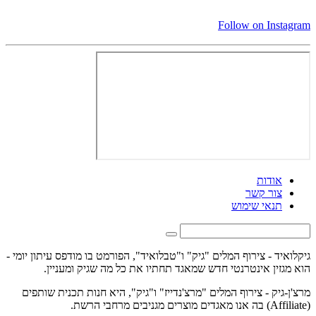
Follow on Instagram
אודות
צור קשר
תנאי שימוש
גיקלואיד - צירוף המלים "גיק" ו"טבלואיד", הפורמט בו מודפס עיתון יומי -
הוא מגזין אינטרנטי חדש שמאגד תחתיו את כל מה שגיק ומעניין.
מרצ'ן-גיק - צירוף המלים "מרצ'נדייז" ו"גיק", היא חנות תכנית שותפים
(Affiliate) בה אנו מאגדים מוצרים מגניבים מרחבי הרשת.