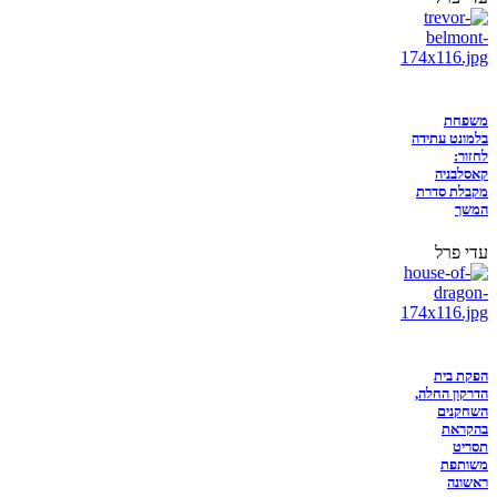
משפחת
בלמונט עתידה
לחזור:
קאסלבניה
מקבלת סדרת
המשך
עדי פרל
הפקת בית
הדרקון החלה,
השחקנים
בהקראת
תסריט
משותפת
ראשונה