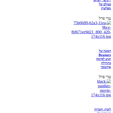
– סיפור קפקאי
בעולם של
מפלצות
עדי פרל
המנגה של
Beastars
תגיע לסיומה
בתחילת
אוקטובר
עדי פרל
לזכרו: חוברות