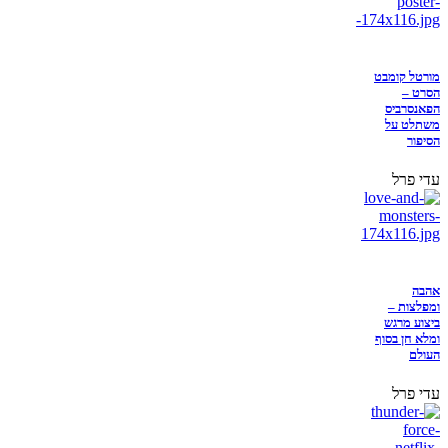
מורטל קומבט
הסרט –
הפאנסרביס
משתלט על
הסיפור
עדי פרל
אהבה
ומפלצות –
ביצוע מרגש
ומלא חן בסוף
העולם
עדי פרל