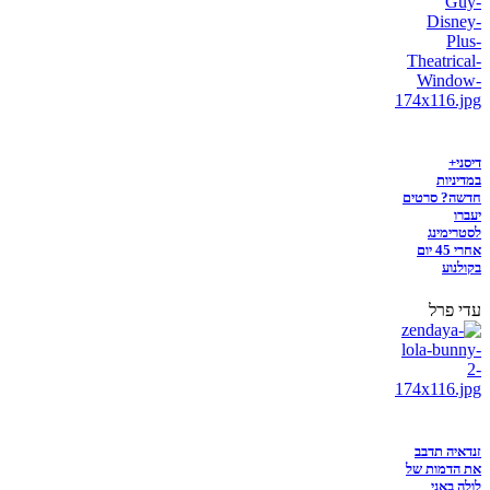
דיסני+
במדיניות
חדשה? סרטים
יעברו
לסטרימינג
אחרי 45 יום
בקולנוע
עדי פרל
זנדאיה תדבב
את הדמות של
לולה באני