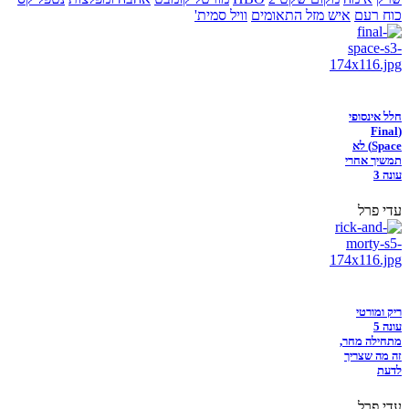
כוח רעם
איש מזל התאומים
וויל סמית'
חלל אינסופי
(Final
Space) לא
תמשיך אחרי
עונה 3
עדי פרל
ריק ומורטי
עונה 5
מתחילה מחר,
זה מה שצריך
לדעת
עדי פרל