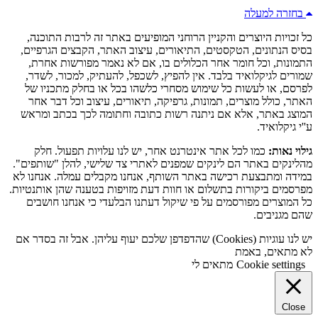
בחזרה למעלה
כל זכויות היוצרים והקניין הרוחני המופיעים באתר זה לרבות התוכנה,
בסיס הנתונים, הטקסטים, התיאורים, עיצוב האתר, הקבצים הגרפיים,
התמונות, וכל חומר אחר הכלולים בו, אם לא נאמר מפורשות אחרת,
שמורים לגיקלואיד בלבד. אין להפיץ, לשכפל, להעתיק, למכור, לשדר,
לפרסם, או לעשות כל שימוש מסחרי כלשהו בכל או בחלק מתכניו של
האתר, כולל מוצרים, תמונות, גרפיקה, תיאורים, עיצוב וכל דבר אחר
המוצג באתר, אלא אם ניתנה רשות כתובה וחתומה לכך בכתב ומראש
ע''י גיקלואיד.
גילוי נאות:
כמו לכל אתר אינטרנט אחר, יש לנו עלויות תפעול. חלק
מהלינקים באתר הם לינקים שמפנים לאתרי צד שלישי, להלן "שותפים".
במידה ומתבצעת רכישה באתר השותף, אנחנו מקבלים עמלה. אנחנו לא
מפרסמים ביקורות בתשלום או חוות דעת מזויפות בטענה שהן אותנטיות.
כל המוצרים מפורסמים על פי שיקול דעתנו הבלעדי כי אנחנו חושבים
שהם מגניבים.
יש לנו עוגיות (Cookies) שהדפדפן שלכם יעוף עליהן. אבל זה בסדר אם
לא מתאים, באמת
Cookie settings
מתאים לי
Close