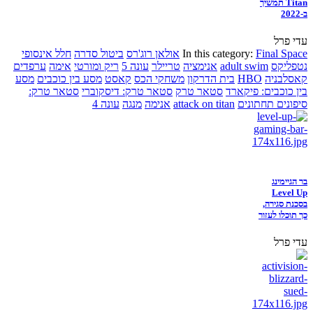
Titan תמשיך
ב-2022
עדי פרל
Final Space
In this category:
אולאן רוג'רס
ביטול סדרה
חלל אינסופי
נטפליקס
adult swim
אנימציה
טריילר
עונה 5
ריק ומורטי
אימה
ערפדים
קאסלבניה
HBO
בית הדרקון
משחקי הכס
קאסט
מסע בין כוכבים
מסע
בין כוכבים: פיקארד
סטאר טרק
סטאר טרק: דיסקוברי
סטאר טרק:
סיפונים תחתונים
attack on titan
אנימה
מנגה
עונה 4
בר הגיימינג
Level Up
בסכנת סגירה,
כך תוכלו לעזור
עדי פרל