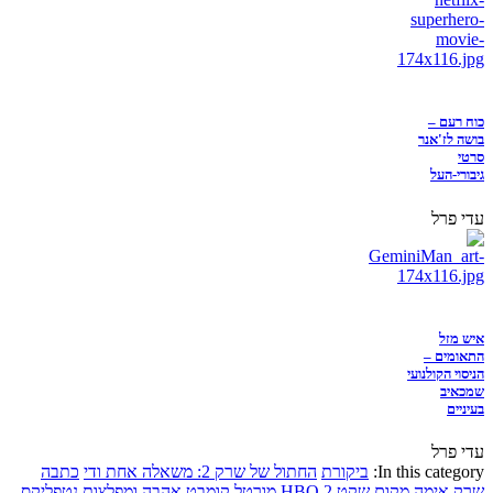
כוח רעם –
בושה לז'אנר
סרטי
גיבורי-העל
עדי פרל
איש מזל
התאומים –
הניסוי הקולנועי
שמכאיב
בעיניים
עדי פרל
In this category:
ביקורת
החתול של שרק 2: משאלה אחת ודי
כתבה
שרק
אימה
מקום שקט 2
HBO
מורטל קומבט
אהבה ומפלצות
נטפליקס